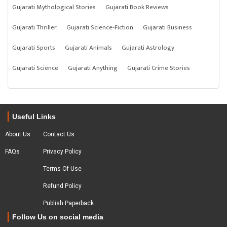
Gujarati Mythological Stories
Gujarati Book Reviews
Gujarati Thriller
Gujarati Science-Fiction
Gujarati Business
Gujarati Sports
Gujarati Animals
Gujarati Astrology
Gujarati Science
Gujarati Anything
Gujarati Crime Stories
Useful Links
About Us
Contact Us
FAQs
Privacy Policy
Terms Of Use
Refund Policy
Publish Paperback
Follow Us on social media