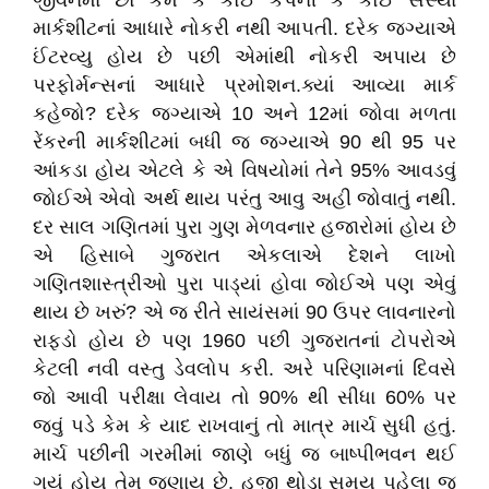
જીવનમાં છો કેમ કે કોઈ કંપની કે કોઈ સંસ્થા
માર્કશીટનાં આધારે નોકરી નથી આપતી. દરેક જગ્યાએ
ઈંટરવ્યુ હોય છે પછી એમાંથી નોકરી અપાય છે
પરફોર્મન્સનાં આધારે પ્રમોશન.ક્યાં આવ્યા માર્ક
કહેજો? દરેક જગ્યાએ 10 અને 12માં જોવા મળતા
રેંકરની માર્કશીટમાં બધી જ જગ્યાએ 90 થી 95 પર
આંકડા હોય એટલે કે એ વિષયોમાં તેને 95% આવડવું
જોઈએ એવો અર્થ થાય પરંતુ આવુ અહી જોવાતું નથી.
દર સાલ ગણિતમાં પુરા ગુણ મેળવનાર હજારોમાં હોય છે
એ હિસાબે ગુજરાત એકલાએ દેશને લાખો
ગણિતશાસ્ત્રીઓ પુરા પાડ્યાં હોવા જોઈએ પણ એવું
થાય છે ખરું? એ જ રીતે સાયંસમાં 90 ઉપર લાવનારનો
રાફડો હોય છે પણ 1960 પછી ગુજરાતનાં ટોપરોએ
કેટલી નવી વસ્તુ ડેવલોપ કરી. અરે પરિણામનાં દિવસે
જો આવી પરીક્ષા લેવાય તો 90% થી સીધા 60% પર
જવું પડે કેમ કે યાદ રાખવાનું તો માત્ર માર્ચ સુધી હતું.
માર્ચ પછીની ગરમીમાં જાણે બધું જ બાષ્પીભવન થઈ
ગયું હોય તેમ જણાય છે. હજી થોડા સમય પહેલા જ