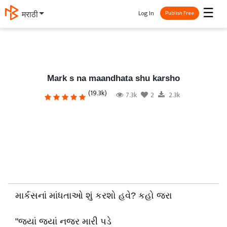
☰
Log In
मराठी
Publish Free
Mark s na maandhata shu karsho
(19.3k)
7.3k
2
2.3k
માર્કસનાં માંધતાઓ શું કરશો હવે? કહો જરા
"જ્યાં જ્યાં નજર મારી પડે