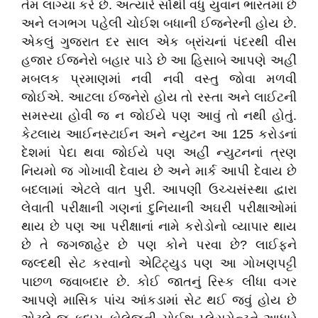
તેમ લાગ્યા કરે છે. અત્યારે સૌથી વધુ યુવાન ભારતમાં છે
અને લગભગ પહેલી ચોઈશ બધાની ઈજનેરની હોય છે.
એકલું ગુજરાત દર સાલ એક બ્રાંચનાં પંદરથી વીસ
હજાર ઈજનેરો બહાર પાડે છે આ હિસાબે આપણે અહીં
મબલક પ્રમાણમાં નવી નવી વસ્તુ જોવા મળવી
જોઈએ. આટલા ઈજનેરો હોય તો રસ્તા અને લાઈટની
સમસ્યા હોવી જ ન જોઈયે પણ આવું તો નથી હોતું.
કેટલાય આઈનસ્ટાઈન અને ન્યુટન આ 125 કરોડનાં
દેશમાં પેદા થવા જોઈયે પણ અહીં ન્યુટનનાં ત્રણ
નિયમો જ ગોખાવી દેવાય છે અને માર્ક આપી દેવાય છે
બદલામાં એટલે વાત પુરી. આપણી ઉચ્ચસંસ્થા દ્વારા
લેવાતી પરીક્ષાની ગણનાં દુનિયાની અઘરી પરીક્ષાઓમાં
થાય છે પણ આ પરીક્ષાનાં નામે કરોડોનો વ્યાપાર થાય
છે તે જગજાહેર છે પણ કોને પરવા છે? લાઈફને
જલ્દથી સેટ કરવાનો એટિટ્યુડ પણ આ ગોખણપટ્ટી
પાછળ જવાબદાર છે. કોઈ જાતનું રિસ્ક લીધા વગર
આપણે માસિક પાંચ આંકડામાં સેટ થઈ જવું હોય છે