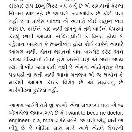
સરકારે ટોપ 10નું લિસ્ટ બંધ કર્યુ છે એ સમયનાં કેટલા
સિતારા યાદ રહે છે આપણે. સ્વાભાવિક છે કોઈ પણ
નહી છતાં માર્કસ લાવવા એ આપણે કોઈ મહાન કામ
લાગે છે. કોઈને યાદ નથી રાખતું કે તમે બોર્ડનાં પેપરમાં
કેટલું છાપી આવ્યા. સચિન,ધોની કે વિરાટ હોય કે
રહેમાન, બચ્ચન કે રજનીકાંત હોય કોઈ માર્કને આધારે
આગળ નથી. ચેતન ભગતનાં બધા બેચમેટ સ્ટેટ અને
કદાચ ઇંડિયાનાં ટૉપર હશે ખરુંને પણ એ જ્યાં જાય
ત્યાં તો ભીડ જમા થતી નથી કે એમનાં ઓટોગ્રાફ લેવા
પડાપડી તો થતી નથી આનો મતલબ એ જ થયોને કે
માર્કથી આગળ કંઈક વિશેષ છે એ મહત્વનું છે
માર્કશીટનાં ફુદરડા નહીં.
આગળ જઈને તમે શું કરશો એવા સવાલમાં પણ એ જ
ગોખયેલો જવાબ મળે છે કે I want to become doctor,
engineer, c.a, mba વગેરે વગેરે. આપણે એવું ધારી જ
લીધું છે કે બોડઁમાં સારા માર્ક આવે એટલે ઉપરની