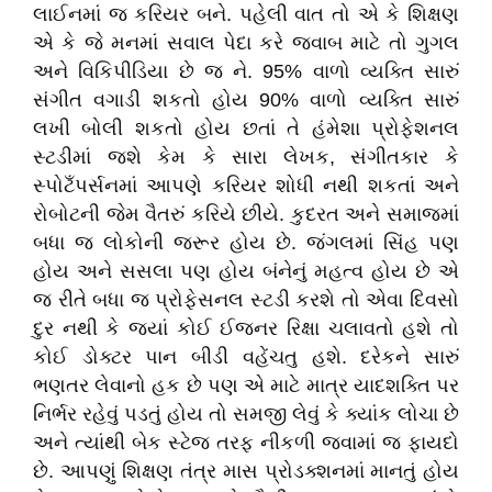
લાઈનમાં જ કરિયર બને. પહેલી વાત તો એ કે શિક્ષણ
એ કે જે મનમાં સવાલ પેદા કરે જવાબ માટે તો ગુગલ
અને વિકિપીડિયા છે જ ને. 95% વાળો વ્યક્તિ સારું
સંગીત વગાડી શકતો હોય 90% વાળો વ્યક્તિ સારું
લખી બોલી શકતો હોય છતાં તે હંમેશા પ્રોફેશનલ
સ્ટડીમાં જશે કેમ કે સારા લેખક, સંગીતકાર કે
સ્પોટઁપર્સનમાં આપણે કરિયર શોધી નથી શકતાં અને
રોબોટની જેમ વૈતરું કરિયે છીયે. કુદરત અને સમાજમાં
બધા જ લોકોની જરૂર હોય છે. જંગલમાં સિંહ પણ
હોય અને સસલા પણ હોય બંનેનું મહત્વ હોય છે એ
જ રીતે બધા જ પ્રોફેસનલ સ્ટડી કરશે તો એવા દિવસો
દુર નથી કે જ્યાં કોઈ ઈજનર રિક્ષા ચલાવતો હશે તો
કોઈ ડોક્ટર પાન બીડી વહેંચતુ હશે. દરેકને સારું
ભણતર લેવાનો હક છે પણ એ માટે માત્ર યાદશક્તિ પર
નિર્ભર રહેવું પડતું હોય તો સમજી લેવું કે ક્યાંક લોચા છે
અને ત્યાંથી બેક સ્ટેજ તરફ નીકળી જવામાં જ ફાયદો
છે. આપણું શિક્ષણ તંત્ર માસ પ્રોડક્શનમાં માનતું હોય