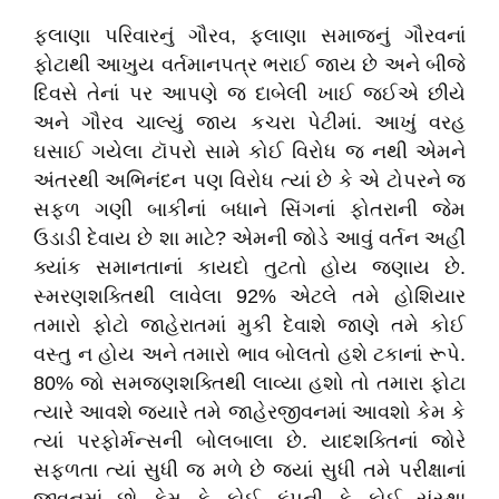
ફલાણા પરિવારનું ગૌરવ, ફલાણા સમાજનું ગૌરવનાં
ફોટાથી આખુય વર્તમાનપત્ર ભરાઈ જાય છે અને બીજે
દિવસે તેનાં પર આપણે જ દાબેલી ખાઈ જઈએ છીયે
અને ગૌરવ ચાલ્યું જાય કચરા પેટીમાં. આખું વરહ
ઘસાઈ ગયેલા ટૉપરો સામે કોઈ વિરોધ જ નથી એમને
અંતરથી અભિનંદન પણ વિરોધ ત્યાં છે કે એ ટોપરને જ
સફળ ગણી બાકીનાં બધાને સિંગનાં ફોતરાની જેમ
ઉડાડી દેવાય છે શા માટે? એમની જોડે આવું વર્તન અહીં
ક્યાંક સમાનતાનાં કાયદો તુટતો હોય જણાય છે.
સ્મરણશક્તિથી લાવેલા 92% એટલે તમે હોશિયાર
તમારો ફોટો જાહેરાતમાં મુકી દેવાશે જાણે તમે કોઈ
વસ્તુ ન હોય અને તમારો ભાવ બોલતો હશે ટકાનાં રૂપે.
80% જો સમજણશક્તિથી લાવ્યા હશો તો તમારા ફોટા
ત્યારે આવશે જ્યારે તમે જાહેરજીવનમાં આવશો કેમ કે
ત્યાં પરફોર્મન્સની બોલબાલા છે. યાદશક્તિનાં જોરે
સફળતા ત્યાં સુધી જ મળે છે જ્યાં સુધી તમે પરીક્ષાનાં