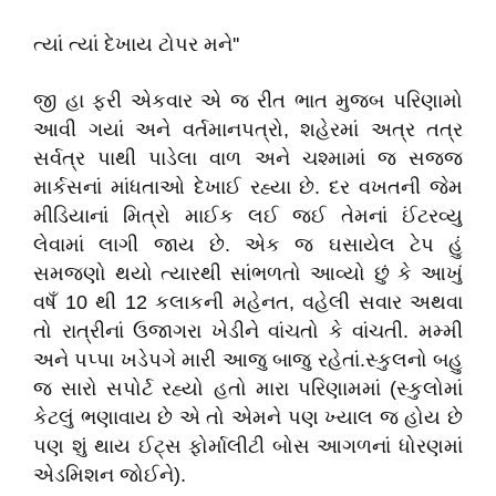
ત્યાં ત્યાં દેખાય ટોપર મને''
જી હા ફરી એકવાર એ જ રીત ભાત મુજબ પરિણામો
આવી ગયાં અને વર્તમાનપત્રો, શહેરમાં અત્ર તત્ર
સર્વત્ર પાથી પાડેલા વાળ અને ચશ્મામાં જ સજ્જ
માર્કસનાં માંધતાઓ દેખાઈ રહ્યા છે. દર વખતની જેમ
મીડિયાનાં મિત્રો માઈક લઈ જઈ તેમનાં ઈંટરવ્યુ
લેવામાં લાગી જાય છે. એક જ ઘસાયેલ ટેપ હું
સમજણો થયો ત્યારથી સાંભળતો આવ્યો છું કે આખું
વષઁ 10 થી 12 કલાકની મહેનત, વહેલી સવાર અથવા
તો રાત્રીનાં ઉજાગરા ખેડીને વાંચતો કે વાંચતી. મમ્મી
અને પપ્પા ખડેપગે મારી આજુ બાજુ રહેતાં.સ્કુલનો બહુ
જ સારો સપોર્ટ રહ્યો હતો મારા પરિણામમાં (સ્કુલોમાં
કેટલું ભણાવાય છે એ તો એમને પણ ખ્યાલ જ હોય છે
પણ શું થાય ઈટ્સ ફોર્માલીટી બોસ આગળનાં ધોરણમાં
એડમિશન જોઈને).