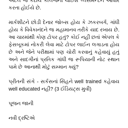
એટલે જ કદાચ કોલેજની ચોઈશ પ્લેસમેન્ટને આધારે
કરતા હોઈયે છે.
માર્કશીટને છોડી દેનાર જોબ્સ હોય કે ઝકરબર્ગ, ગાંધી
હોય કે વિવેકાનંદને જ મહામાનવ તરીકે યાદ રખાય છે.
આ ચારમાંથી કોણ ટોપર હતું? કોઈ નહીં છતાં એપલ કે
ફેસબૂકમાં નોકરી લેવા માટે ટોપર લાઈન લગાડતા હોય
છે અને જેને પરીક્ષામાં પણ ચોરી કરવાનું કહેવાયું હતું
અને સાદગીનાં પ્રતિક ગાંધી જ રૂપિયાની નોટ સ્થાન
પામે છે આનાથી મોટું સમ્માન ક્યું?
પ્રીતની સંગે - સર્કસનાં સિંહને well trained કહેવાય
well educated નહીં? (3 ઈડિયટ્સ મુવી)
પૂજન જાની
નવી દ્રષ્ટિએ