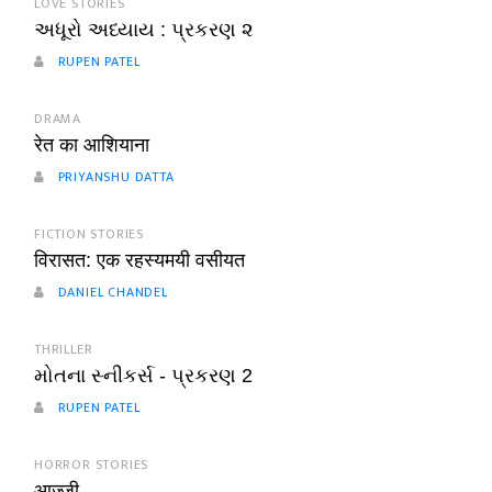
LOVE STORIES
અધૂરો અધ્યાય : પ્રકરણ ૨
RUPEN PATEL
DRAMA
रेत का आशियाना
PRIYANSHU DATTA
FICTION STORIES
विरासत: एक रहस्यमयी वसीयत
DANIEL CHANDEL
THRILLER
મોતના સ્નીકર્સ - પ્રકરણ 2
RUPEN PATEL
HORROR STORIES
आज्जी