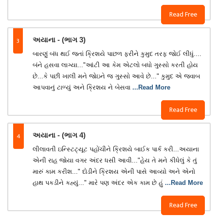
Read Free
3
અયાના - (ભાગ 3)
બારણું બંધ થઈ જતાં ક્રિશયે પાછળ ફરીને કુમુદ તરફ જોઈ લીધું....
બંને હસવા લાગ્યા..."આંટી આ કેમ એટલો બધો ગુસ્સો કરતી હોય
છે...કે પછી ખાલી મને જોઇને જ ગુસ્સો આવે છે..." કુમુદ એ જવાબ
આપવાનું ટાળ્યું અને ક્રિશય ને બેસવા
...Read More
Read Free
4
અયાના - (ભાગ 4)
લીલાવતી ઇન્સ્ટિટ્યૂટ પહોંચીને ક્રિશયે બાઈક પાર્ક કરી...અયાના
એની રાહ જોયા વગર અંદર ધસી આવી..."હેય તે મને કીધેલું કે તું
મારું કામ કરીશ..." દોડીને ક્રિશય એની પાસે આવ્યો અને એનો
હાથ પકડીને કહ્યું..." મારે પણ અંદર એક કામ છે હું
...Read More
Read Free