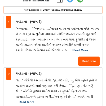
Share This Book On:
New Episodes : :
Every Tuesday,Thursday,Saturday
1
અયાના - (ભાગ 1)
"અયાના......""અયાના......"સવાર સવાર માં પક્ષીઓના મધુર અવાજ
ને સાથે ખૂબ જ સુરીલા અવાજમાં કોઈક અયાના નામની બૂમ પાડી
રહ્યું હતું....ઘરની બહારના નાના એવા બગીચામાં ફૂલછોડ નું જતન
કરતી અયાના એના મમ્મીનો અવાજ સાંભળીને ઘરની અંદર
આવી...દિવસ દરમિયાન ગમે એટલી વ્યસ્ત
...Read More
Read Free
2
અયાના - (ભાગ 2)
"શું..." ચોંકેલી અયાના બોલી.."હ..કંઈ નહિ...હું એમ કહેતો હતો કે
ક્યારેક માણસો સાથે પણ વાત કરી લેવાય...""હા , હા , કેમ નહિ
લે..." બોલીને હાથમાં પકડેલ પાણી નો ફૂઆરો ક્રિશય ઉપર
વરસાવ્યો...અને હસવા લાગી..."આ શું કરે છે ...." આછો પલળી
...Read More