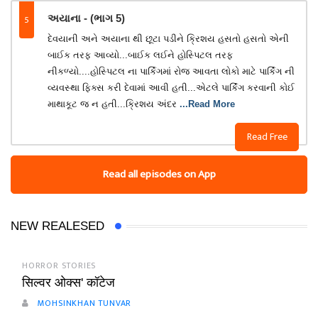
5
અયાના - (ભાગ 5)
દેવયાની અને અયાના થી છૂટા પડીને ક્રિશય હસતો હસતો એની
બાઈક તરફ આવ્યો...બાઈક લઈને હોસ્પિટલ તરફ
નીકળ્યો....હોસ્પિટલ ના પાર્કિગમાં રોજ આવતા લોકો માટે પાર્કિંગ ની
વ્યવસ્થા ફિક્સ કરી દેવામાં આવી હતી...એટલે પાર્કિંગ કરવાની કોઈ
માથાકૂટ જ ન હતી...ક્રિશય અંદર
...Read More
Read Free
Read all episodes on App
NEW REALESED
HORROR STORIES
सिल्वर ओक्स' कॉटेज
MOHSINKHAN TUNVAR