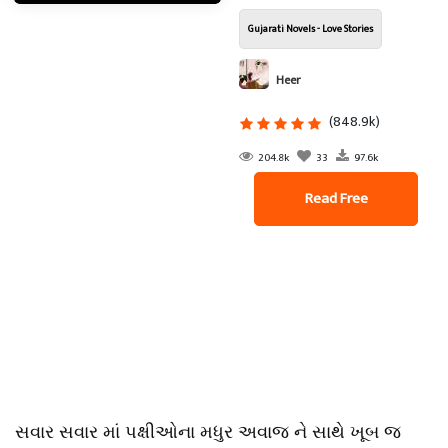
Gujarati Novels - Love Stories
Heer
(848.9k)
204.8k
33
97.6k
Read Free
સવાર સવાર માં પક્ષીઓના મધુર અવાજ ને સાથે ખૂબ જ