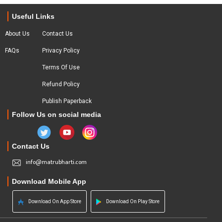
Useful Links
About Us
Contact Us
FAQs
Privacy Policy
Terms Of Use
Refund Policy
Publish Paperback
Follow Us on social media
Contact Us
info@matrubharti.com
Download Mobile App
Download On App Store
Download On Play Store