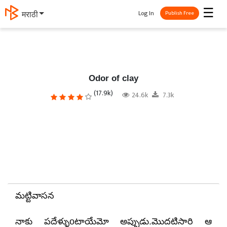
☰
Log In
தமிழ்
Publish Free
Odor of clay
(17.9k)
24.6k
7.3k
మట్టివాసన
నాకు పదేళ్ళుoటాయేమో అప్పుడు.మొదటిసారి ఆ