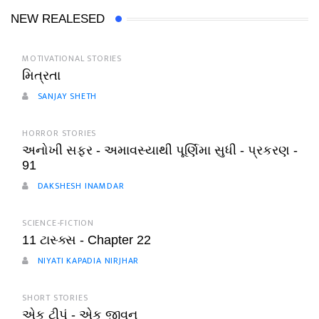
NEW REALESED
MOTIVATIONAL STORIES
મિત્રતા
SANJAY SHETH
HORROR STORIES
અનોખી સફર - અમાવસ્યાથી પૂર્ણિમા સુધી - પ્રકરણ -
91
DAKSHESH INAMDAR
SCIENCE-FICTION
11 ટાસ્ક્સ - Chapter 22
NIYATI KAPADIA NIRJHAR
SHORT STORIES
એક ટીપું - એક જીવન