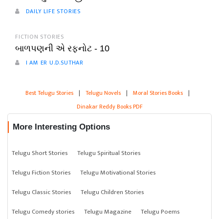
DAILY LIFE STORIES
FICTION STORIES
બાળપણની એ રફનોટ - 10
I AM ER U.D.SUTHAR
Best Telugu Stories
|
Telugu Novels
|
Moral Stories Books
|
Dinakar Reddy Books PDF
More Interesting Options
Telugu Short Stories
Telugu Spiritual Stories
Telugu Fiction Stories
Telugu Motivational Stories
Telugu Classic Stories
Telugu Children Stories
Telugu Comedy stories
Telugu Magazine
Telugu Poems