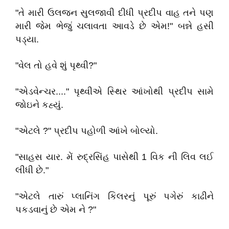
"તે મારી ઉલજન સુલજાવી દીધી પ્રદીપ વાહ તને પણ
મારી જેમ ભેજું ચલાવતા આવડે છે એમ!" બન્ને હસી
પડ્યા.
"વેલ તો હવે શું પૃથ્વી?"
"એડવેન્ચર...." પૃથ્વીએ સ્થિર આંખોથી પ્રદીપ સામે
જોઇને કહ્યું.
"એટલે ?" પ્રદીપ પહોળી આંખે બોલ્યો.
"સાહસ યાર. મેં રુદ્રસિંહ પાસેથી 1 વિક ની લિવ લઈ
લીધી છે."
"એટલે તારું પ્લાનિંગ કિલરનું પૂરું પગેરું કાઢીને
પકડવાનું છે એમ ને ?"