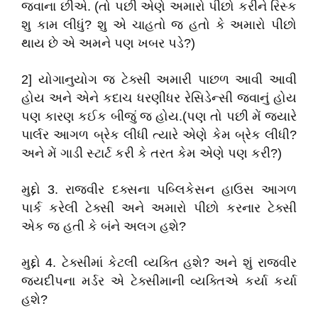
જવાના છીએ. (તો પછી એણે અમારો પીછો કરીને રિસ્ક
શુ કામ લીધું? શુ એ ચાહતો જ હતો કે અમારો પીછો
થાય છે એ અમને પણ ખબર પડે?)
2] યોગાનુયોગ જ ટેક્સી અમારી પાછળ આવી આવી
હોય અને એને કદાચ ધરણીધર રેસિડેન્સી જવાનું હોય
પણ કારણ કઈક બીજું જ હોય.(પણ તો પછી મેં જ્યારે
પાર્લર આગળ બ્રેક લીધી ત્યારે એણે કેમ બ્રેક લીધી?
અને મેં ગાડી સ્ટાર્ટ કરી કે તરત કેમ એણે પણ કરી?)
મુદ્દો 3. રાજવીર દક્સના પબ્લિકેસન હાઉસ આગળ
પાર્ક કરેલી ટેક્સી અને અમારો પીછો કરનાર ટેક્સી
એક જ હતી કે બંને અલગ હશે?
મુદ્દો 4. ટેક્સીમાં કેટલી વ્યક્તિ હશે? અને શું રાજવીર
જયદીપના મર્ડર એ ટેક્સીમાની વ્યક્તિએ કર્યા કર્યા
હશે?