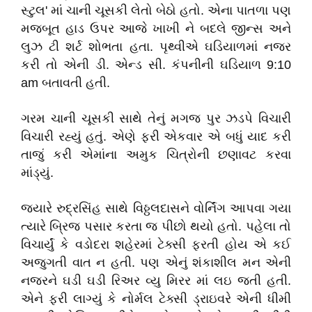
સ્ટુલ' માં ચાની ચૂસકી લેતો બેઠો હતો. એના પાતળા પણ
મજબૂત હાડ ઉપર આજે ખાખી ને બદલે જીન્સ અને
લુઝ ટી શર્ટ શોભતા હતા. પૃથ્વીએ ઘડિયાળમાં નજર
કરી તો એની ડી. એન્ડ સી. કંપનીની ઘડિયાળ 9:10
am બતાવતી હતી.
ગરમ ચાની ચૂસકી સાથે તેનું મગજ પુર ઝડપે વિચારી
વિચારી રહ્યું હતું. એણે ફરી એકવાર એ બધું યાદ કરી
તાજું કરી એમાંના અમુક ચિત્રોની છણાવટ કરવા
માંડ્યું.
જ્યારે રુદ્રસિંહ સાથે વિઠ્ઠલદાસને વોર્નિંગ આપવા ગયા
ત્યારે બ્રિજ પસાર કરતા જ પીછો થયો હતો. પહેલા તો
વિચાર્યું કે વડોદરા શહેરમાં ટેક્સી ફરતી હોય એ કઈ
અજુગતી વાત ન હતી. પણ એનું શંકાશીલ મન એની
નજરને ઘડી ઘડી રિઅર વ્યુ મિરર માં લઇ જતી હતી.
એને ફરી લાગ્યું કે નોર્મલ ટેક્સી ડ્રાઇવરે એની ધીમી