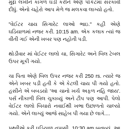
મુદ્દા લખીને કાગળ ઘડી કરીને એણે પોકેટમાં સરકાવી
દીધું. એનો ચહેરો આપ મેળે જ મલકવા લાગ્યો હતો.
"વેઈટર ચાય સિગારેટ લાઓ ભાઇ." કહી એણે
ઘડિયાળમાં નજર કરી. 10:15 am. એક કલાક ત્યાં જ
વીતી ગઈ એની ખબર પણ નહોતી પડી.
થોડીવાર માં વેઈટર લાલો ચા, સિગારેટ અને બિલ ટેબલ
ઉપર મૂકી ગયો.
ચા પિતા એણે બિલ ઉપર નજર કરી 250 rs. ત્યારે જ
એને ખબર પડી હતી કે એ કેટલી ચાય પી ગયો હતો.
હસીને એ બબડયો 'આ ચાનો ખર્ચ અફળ નહિ જાય'.
પર્સ નીકાળી બિલ ચુકાવ્યું અને ટીપ પણ આપી. પેલો
વેઈટર લાલો બિચારો નવાઈથી ખભા ઉછાળતો ચાલ્યો
ગયો. એને લાગ્યું આજે સાહેબ પી ગયા છે લાગે....
પૃથ્વીએ ફરી ઘડિયાળ તપાસી. 10:30 am બતાવ્યું. આ