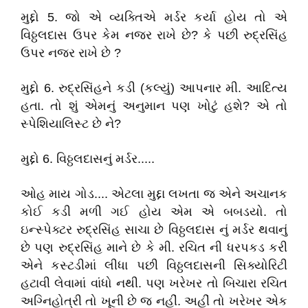
મુદ્દો 5. જો એ વ્યક્તિએ મર્ડર કર્યા હોય તો એ
વિઠ્ઠલદાસ ઉપર કેમ નજર રાખે છે? કે પછી રુદ્રસિંહ
ઉપર નજર રાખે છે ?
મુદ્દો 6. રુદ્રસિંહને કડી (કલ્યું) આપનાર મી. આદિત્ય
હતા. તો શું એમનું અનુમાન પણ ખોટું હશે? એ તો
સ્પેશિયાલિસ્ટ છે ને?
મુદ્દો 6. વિઠ્ઠલદાસનું મર્ડર.....
ઓહ માય ગોડ.... એટલા મુદ્દા લખતા જ એને અચાનક
કોઈ કડી મળી ગઈ હોય એમ એ બબડયો. તો
ઇન્સ્પેક્ટર રુદ્રસિંહ સાચા છે વિઠ્ઠલદાસ નું મર્ડર થવાનું
છે પણ રુદ્રસિંહ માને છે કે મી. રચિત ની ધરપકડ કરી
એને કસ્ટડીમાં લીધા પછી વિઠ્ઠલદાસની સિક્યોરિટી
હટાવી લેવામાં વાંધો નથી. પણ ખરેખર તો બિચારા રચિત
અગ્નિહોત્રી તો ખૂની છે જ નહીં. અહીં તો ખરેખર એક