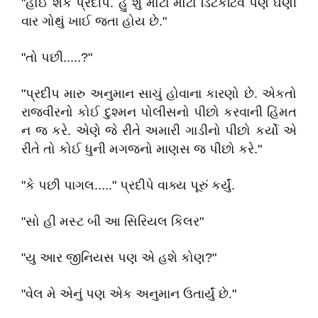
"હોઈ શકે પ્રદીપ. હું શું મોટા મોટા ડિટેકટિવ પણ ઘણી
વાર ગોથું ખાઈ જતા હોય છે."
"તો પછી.....?"
"પ્રદીપ મારુ અનુમાન સાચું હોવાના કારણો છે. એકતો
રાજવીરનો કોઈ દુશ્મન પોલીસનો પીછો કરવાની હિંમત
ન જ કરે. એણે જે રીતે અમારી ગાડીનો પીછો કર્યો એ
રીતે તો કોઈ ધુની મગજનો માણસ જ પીછો કરે."
"કે પછી પાગલ....." પ્રદીપે વાક્ય પૂરું કર્યું.
"સો હી મસ્ટ બી આ સિરિયલ કિલર"
"યુ આર જીનિયસ પણ એ હશે કોણ?"
"વેલ મે એનું પણ એક અનુમાન ઉતાર્યું છે."