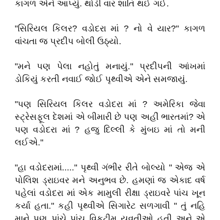
કાગળ એને આપ્યું. થોડી વાર શાંતિ થઈ ગઈ.
"સિરિયલ કિલર? વડોદરા માં ? નો વે યાર?" કાગળ
વાંચતા જ પ્રદીપ બોલી ઉઠ્યો.
"મને પણ પેલા નહોતું મનાયું." પ્રદીપની આંખમાં
ડોકિયું કરતી નવાઈ જોઈ પૃથ્વીએ એને સમજાયું.
"પણ સિરિયલ કિલર વડોદરા માં ? અમેરિકા જેવા
સ્ટ્રેસફૂલ દેશમાં એ બીમારી છે પણ અહીં ભારતમાં? એ
પણ વડોદરા માં ? હજુ દિલ્લી કે મુંબઇ માં તો મની
લઈએ."
"હા વડોદરામાં....." પૃથ્વી ગંભીર રીતે બોલ્યો " એજ એ
પોલિશ ડ્રાઇવર મને અનુભવ છે. હમણાં જ એકાદ વર્ષ
પહેલાં વડોદરા માં એક મામુલી રીક્ષા ડ્રાઇવરે પાંચ ખૂન
કર્યા હતા." કહી પૃથ્વીએ સિગારેટ સળગાવી " તું નહિ
માને પણ પાંચે પાંચ વિકટીમ યુવતીઓ હતી અને એ