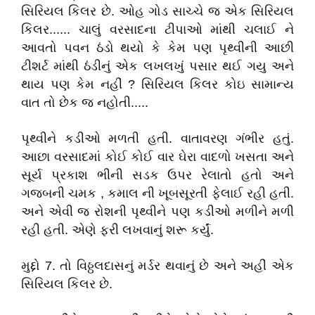
સિરિયલ કિલર છે. ઓહ ગોડ સાચ્ચે જ એક સિરિયલ
કિલર...... ચાલું વરસાદના ટીપાઓ માંથી ચલાઈ ને
આવતો પવન ઠંડો થયો કે કેમ પણ પૃથ્વીની આછી
ટીશર્ટ માંથી ઠંડીનું એક લખલખું પસાર થઈ ગયુ અને
થાય પણ કેમ નહીં ? સિરિયલ કિલર કોઇ સામાન્ય
વાત તો છેક જ નહોતી.....
પૃથ્વીને કડીઓ મળતી હતી. વાતાવરણ ગંભીર હતું.
આછા વરસાદમાં કોઈ કોઈ વાર ઘેરા વાદળો ખસતા અને
સૂર્ય પ્રકાશ ભીની સડક ઉપર રેલાતો હતો અને
ગજબની ચમક , કમાલ ની ખૂબસૂરતી ફેલાઈ રહી હતી.
અને એવી જ રોશની પૃથ્વીને પણ કડીઓ મળીને મળી
રહી હતી. એણે ફરી લખવાનું શરૂ કર્યું.
મુદ્દો 7. તો વિઠ્ઠલદાસનું મર્ડર થવાનું છે અને અહીં એક
સિરિયલ કિલર છે.