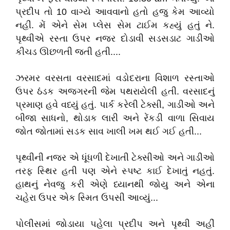
પ્રદીપ તો 10 વાગ્યે આવવાનો હતો હજુ કેમ આવ્યો
નહીં. મેં એને સેમ પ્લેસ સેમ ટાઈમ કહ્યું હતું ને.
પૃથ્વીએ રસ્તા ઉપર નજર દોડાવી સડસડાટ ગાડીઓ
કીચડ ઊછળતી જતી હતી....
ઝરમર વરસતા વરસાદમાં વડોદરાના વિશાળ રસ્તાઓ
ઉપર ઠંડક અજગરની જેમ પથરાયેલી હતી. વરસાદનું
પ્રમાણ હવે વધ્યું હતું. પાર્ક કરેલી ટેક્સી, ગાડીઓ અને
બીજા સાધનો, થોડાક લારી અને રેંકડી વાળા સિવાય
જોત જોતામાં સડક સાવ ખાલી ખમ થઈ ગઈ હતી...
પૃથ્વીની નજર એ ધૂંધળી દેખાતી ટેક્સીઓ અને ગાડીઓ
તરફ સ્થિર હતી પણ એને સ્પષ્ટ કાઈ દેખાતું નહતું.
હાથનું નેવજુ કરી એણે ધ્યાનથી જોયુ અને એના
ચહેરા ઉપર એક સ્મિત ઉપસી આવ્યું...
પોલીસમાં જોડાયા પહેલા પ્રદીપ અને પૃથ્વી અહીં