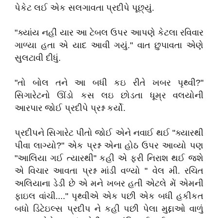
પેકેટ લઈ એક સલગાવતા પ્રદીપે પૂછ્યું.
"ક્યાંય નહીં યાર આ ટેબલ ઉપર આપણે કેટલા રવિવાર
ગાળ્યા હતા એ યાદ આવી ગયું." વાત છુપાવતા એણે
સુલટાવી દીધું.
"તો બોલ તને આ બધી કઇ રીતે ખબર પૃથ્વી?"
સિગારેટનો ઊંડો કસ લઇ છોડતા ધૂમ્ર વલયોની
આરપાર જોઈ પ્રદીપે પ્રશ્ન કર્યો.
પ્રદીપને સિગારેટ પીતો જોઈ એને નવાઈ થઈ "ક્યારથી
પીવા લાગ્યો?" એક પ્રશ્ન એના હોઠ ઉપર આવ્યો પણ
"આલિયા ગઈ ત્યારથી" કહી એ ફરી નિરાશ થઈ જશે
એ વિચાર આવતા પ્રશ્ન માંડી વળ્યો " વેલ મી. રચિત
અલિયાના ડેડી છે એ મને ખબર હતી એટલે મેં એમની
ફાઇલ વાંચી...." પૃથ્વીએ એક પછી એક બધી હકીકત
બધો ડિટેઇલ્સ પ્રદીપ ને કહી પછી પેલા મુદ્દાઓ વાળું