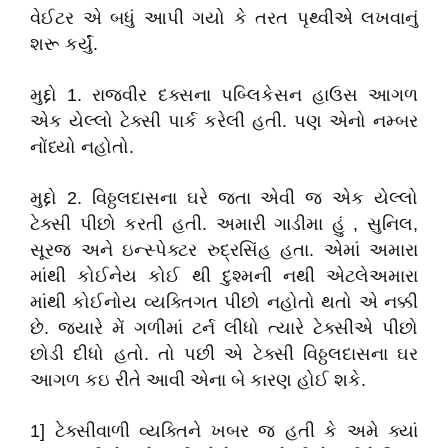
વેઈટર એ બધું આપી ગયો કે તરત પૃથ્વીએ લખવાનું
શરૂ કર્યું.
મુદ્દો 1. રાજવીર દક્સના પબ્લિકેસન હાઉસ આગળ
એક યેલ્લો ટેક્સી પાર્ક કરેલી હતી. પણ એનો નમ્બર
નોંધ્યો નહોતો.
મુદ્દો 2. વિઠ્ઠલદાસના ઘરે જતા એવી જ એક યેલ્લો
ટેક્સી પીછો કરતી હતી. અમારી ગાડીમા હું , સુનિલ,
સૂરજ અને ઇન્સ્પેક્ટર રુદ્રસિંહ હતા. એમાં અમારા
માંથી કોઈનેય કોઈ થી દુશ્મની નથી એટલેઅમારા
માંથી કોઈનોય વ્યક્તિગત પીછો નહોતો થતો એ નક્કી
છે. જ્યારે મેં ગળીમાં ટર્ન લીધો ત્યારે ટેક્સીએ પીછો
છોડી દીધો હતો. તો પછી એ ટેક્સી વિઠ્ઠલદાસના ઘર
આગળ કઇ રીતે આવી એના બે કારણ હોઈ શકે.
1] ટેક્સીવાળી વ્યક્તિને ખબર જ હતી કે અમે ક્યાં