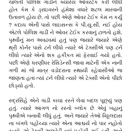
ચાલતી પોલિશ ગાડીને ક્યારેય ઓવરટેક કરી લીધી
હોત કેમ કે ડ્રાઇવરને હંમેશા વધારે શટલ મારવાની
ઉતાવળ હોય છે. તો પછી એણે ઓવર ટેઈક કેમ ન કર્યું
? કદાચ એની પાસે લાઇસન્સ કે પી.યુ.સી. નઈ હોય
એટલે પોલિશ ગાડી ને ઓવર ટેઈક કરવાનું ટાળતો હશે.
પૃથ્વીનું મન અવઢવમાં હતું પણ જ્યારે જ્યારે એણે
થ્રી કોર્નર પાસે ટર્ન લીધો ત્યારે એ ટેક્સીએ પણ ટર્ન
લીધો ત્યારે એનો શક હકીકત માં ફેરવાઈ ગયો હતો.
પછી એણે ધરણીધર રેસિડેન્સી જાવા માટેની એક નાની
ગળી માં જે માત્ર વડોદરાના સ્થાયી રહેવાસીઓ જ
જાણતા હતા ત્યાં ટર્ન લીધો ત્યારે એ ટેક્સી એનો પીછો
છોડ્યો હતો.
રુદ્રસિંહે એને ગાડી કાચા રસ્તે લેવા બદલ પૂછ્યું પણ
હતું. ત્યારે આગળ નો રસ્તો બ્લોક છે એવું બહાનું
પૃથ્વીએ બનાવી લીધું હતું. અને જ્યારે તેઓ વિઠ્ઠલદાસ
ના બંગલે પહોંચ્યા ત્યારે એના આશ્ચર્ય નો પાર નહોતો