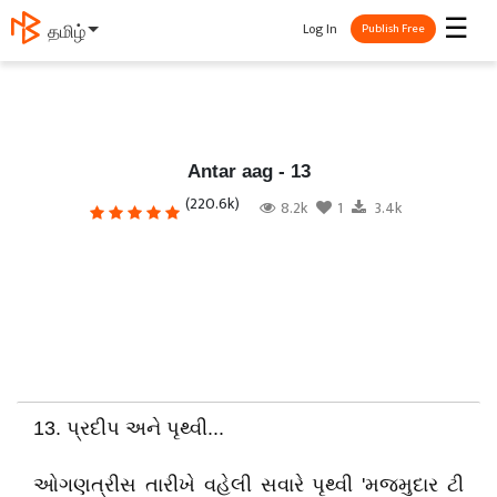
☰
Log In
தமிழ்
Publish Free
Antar aag - 13
(220.6k)
8.2k
1
3.4k
13. પ્રદીપ અને પૃથ્વી...
ઓગણત્રીસ તારીખે વહેલી સવારે પૃથ્વી 'મજમુદાર ટી