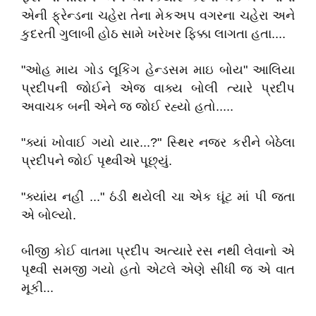
એની ફ્રેન્ડના ચહેરા તેના મેકઅપ વગરના ચહેરા અને
કુદરતી ગુલાબી હોઠ સામે ખરેખર ફિક્કા લાગતા હતા....
"ઓહ માય ગોડ લૂકિંગ હેન્ડસમ માઇ બોય" આલિયા
પ્રદીપની જોઈને એજ વાક્ય બોલી ત્યારે પ્રદીપ
અવાચક બની એને જ જોઈ રહ્યો હતો.....
"ક્યાં ખોવાઈ ગયો યાર...?" સ્થિર નજર કરીને બેઠેલા
પ્રદીપને જોઈ પૃથ્વીએ પૂછ્યું.
"ક્યાંય નહીં ..." ઠંડી થયેલી ચા એક ઘૂંટ માં પી જતા
એ બોલ્યો.
બીજી કોઈ વાતમા પ્રદીપ અત્યારે રસ નથી લેવાનો એ
પૃથ્વી સમજી ગયો હતો એટલે એણે સીધી જ એ વાત
મૂકી...