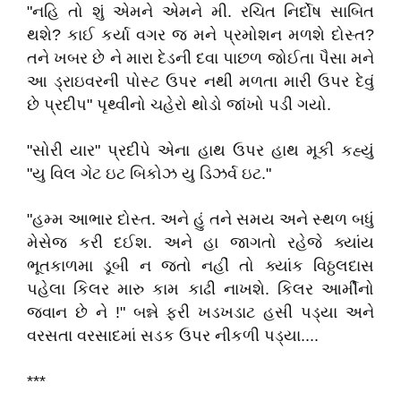
"નહિ તો શું એમને એમને મી. રચિત નિર્દોષ સાબિત
થશે? કાઈ કર્યા વગર જ મને પ્રમોશન મળશે દોસ્ત?
તને ખબર છે ને મારા દેડની દવા પાછળ જોઈતા પૈસા મને
આ ડ્રાઇવરની પોસ્ટ ઉપર નથી મળતા મારી ઉપર દેવું
છે પ્રદીપ" પૃથ્વીનો ચહેરો થોડો જાંખો પડી ગયો.
"સોરી યાર" પ્રદીપે એના હાથ ઉપર હાથ મૂકી કહ્યું
"યુ વિલ ગેટ ઇટ બિકોઝ યુ ડિઝર્વ ઇટ."
"હમ્મ આભાર દોસ્ત. અને હું તને સમય અને સ્થળ બધું
મેસેજ કરી દઈશ. અને હા જાગતો રહેજે ક્યાંય
ભૂતકાળમા ડૂબી ન જતો નહીં તો ક્યાંક વિઠ્ઠલદાસ
પહેલા કિલર મારુ કામ કાઢી નાખશે. કિલર આર્મીનો
જવાન છે ને !" બન્ને ફરી ખડખડાટ હસી પડ્યા અને
વરસતા વરસાદમાં સડક ઉપર નીકળી પડ્યા....
***