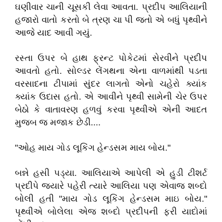
ઘણીવાર ચાની ચૂસકી લેવા આવતા. પ્રદીપ આલિયાની
હજારો વાતો કરતો બે ત્રણ ચા પી જતો એ બધું પૃથ્વીને
આજે યાદ આવી ગયું.
રસ્તા ઉપર બે હાથ ફ્રન્ટ પોકેટમાં સેરવીને પ્રદીપ
આવતો હતો. સોલ્ડર લેંગથના એના વાળમાંથી પડતા
વરસાદના ટીપામાં સુંદર લાગતો એનો ચહેરો ક્યાંક
ક્યાંક ઉદાસ હતો. એ આવીને પૃથ્વી સામેની ચેર ઉપર
બેઠો કે વાતાવરણ હળવું કરવા પૃથ્વીએ એની આદત
મુજબ જ મજાક છેડી....
"ઓહ માય ગોડ લૂકિંગ હેન્ડસમ માય બોય."
બન્ને હસી પડ્યા. આલિયાએ આપેલી એ હુડી ટીશર્ટ
પ્રદીપે જ્યારે પહેરી ત્યારે આલિયા પણ એવાજ શબ્દો
બોલી હતી "માય ગોડ લૂકિંગ હેન્ડસમ માઇ બોય."
પૃથ્વીએ બોલેલા એજ શબ્દો પ્રદીપની ફરી યાદોમાં