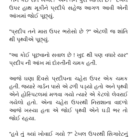
"તને કઈ રીતે ખબર? અને તને પુરી ખાતરી છે?" ટેબલ
ઉપર હાથ મૂકીને પ્રદીપે સહેજ આગળ આવી એની
આંખમાં જોઈ પૂછ્યું.
"પ્રદીપ તને મારા ઉપર ભરોસો છે ?" એટલી જ શાંતિ
થી પૃથ્વીએ પૂછ્યું.
"આ કોઈ પૂછવાનો સવાલ છે ! ખુદ થી પણ વધારે યાર"
પ્રદીપ ની આંખ માં દોસ્તીની ચમક હતી.
આજે ઘણા દિવસે પ્રદીપના ચહેરા ઉપર એક ચમક
હતી. જ્યારે ગાર્ડન પાસે એ ઢળી પડ્યો હતો અને પૃથ્વી
એને હોસ્પિટલમાં મળવા ગયો ત્યારે એ કેટલો લેવરાઈ
ગયેલો હતો. એના ચહેરા ઉપરથી નિરાશાના વાદળો
આજે ખસ્યા હતા એ જોઈ પૃથ્વી એને ઘડી ભર તો
જોઈ રહયા.
"હવે તું ક્યાં ખોવાઈ ગયો ?" ટેબલ ઉપરથી સિગારેટનું