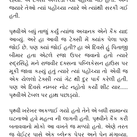
રહ્યો. એ ટેક્સી અલરેડી ત્યાં પહોંચી ગઈ હતી. અને
જ્યારે તેઓ ત્યાં પહોંચ્યા ત્યારે એ ત્યાંથી સરકી ગઈ
હતી.
પૃથ્વીએ બધું તાજું કર્યું ત્યાંજ અચાનક એને કૈક યાદ
આવ્યું. અરે હા આવી જ ટેક્સી મેં ક્યાંક પેલા પણ
જોઈ છે. પણ ક્યાં જોઈ હતી? હા એ દિવસે હું પિતાજી
બીમાર હતા એટલે રજા ઉપર જવાનો હતો ત્યારે
રુદ્રસિંહે મને રાજવીર દક્સના પબ્લિકેસન હાઉસ પર
મૂકી જાવા કહ્યું હતું ત્યારે ત્યાં પહોંચ્યા તો એવી જ
એક યેલલો ટેક્સી ત્યાં ગેટ થી દુર પાર્ક કરેલી હતી.
પણ એ દિવસે નમ્બર નોટ નહોતો કર્યો શીટ યાર.....
પૃથ્વીએ ટેબલ પર હાથ પછાડ્યો.
પૃથ્વી ખરેખર અકળાઈ ગયો હતો તેને એ બધી સામાન્ય
ઘટનાઓ હવે મહત્વ ની લાગતી હતી. પૃથ્વીને કૈક કરી
બતાવવાનો મોકો આ વખતે જ મળ્યો હતો. એણે તરત
જ વેઈટર પાસે એક બ્લેન્ક પેપર અને પેન મંગાવ્યા.