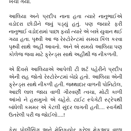
ખેંચી ગયા.
આલિયા અને પ્રદીપ નાના હતા ત્યારે નાનુભાઈએ
વડોદરા છોડીને જવું પડ્યું હતું. પણ જ્યારે ફરી
નાનુભાઈ વડોદરામાં પાછા ફર્યા ત્યારે એ બન્ને યુવાન થઈ
ગયા હતા. પૃથ્વી આ જ રેસ્ટોરેન્ટમાં સમય કિલ કરવા
પૃથ્વી સાથે અહીં આવતો. અને એ સમયે આલિયા પણ
કોલેજ જવા માટે ફ્રેન્ડ્સ સાથે અહીંથી જ નીકળતી.
એ દિવસે આલિયાએ આપેલી ટી શર્ટ પહેરીને પ્રદીપ
એની રાહ જોતો રેસ્ટોરેન્ટમાં બેઠો હતો. આલિયા એની
ફ્રેન્ડ્સ સાથે નીકળી હતી. જથ્થાદાર વાળની પોનિટોલ,
આછી લાલ જાય વાળી ગૌરવર્ણી ત્વચા, મોટી કાળી
આંખો ને હસમુખો એ ચહેરો. ટાઈટ સ્પેગેટી સ્ટ્રેપથી
બાંધેલી કમમર એ કેટલી સુંદર લાગતી હતી.... સ્વર્ગથી
ઉતરેલી પરી જ જોઈલો....!
ફેસ પોલીસિંગ અને મેનિકયોર કરેલા મેકઅપ વાળા