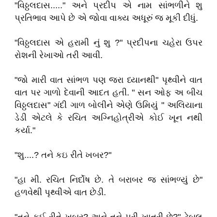
"વિઠ્ઠલદાસ....." અને પ્રદીપ એ નામ સાંભળીને શુ
પ્રતિભાવ આપે છે એ જોવા વાક્ય અધૂરું જ મૂકી દીધું.
"વિઠ્ઠલદાસ એ હરામી નું શુ ?" પ્રદીપના ચહેરા ઉપર
રોશની રેખાઓ તરી આવી.
"જો મારી વાત સાંભળ પણ જરા ધ્યાનથી" પૃથ્વીને વાત
વાત પર ગાળો દેવાની આદત હતી. " સન ઓફ અ બીચ
વિઠ્ઠલદાસ" ગંદી ગાળ બોલીને એણે ઉમિયું " અલિયાના
ડેડી એટલે કે રચિત અગ્નિહોત્રીએ કોઈ ખૂન નથી
કર્યા."
"શુ....? તને કઇ રીતે ખબર?"
"હા મી. રચિત નિર્દોષ છે. તે બરાબર જ સાંભળ્યું છે"
હળવેથી પૃથ્વીએ વાત છેડી.