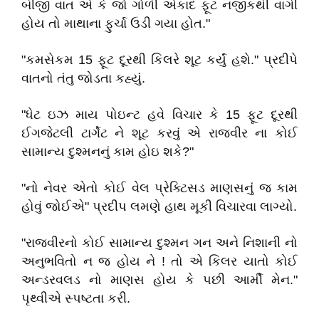
બીજી વાત એ કે જો ગોળી એકાદ ફૂટ નજીકથી વાગી
હોય તો માથાના ફુર્ચા ઉડી ગયા હોત."
"કમસેકમ 15 ફૂટ દૂરથી કિલરે શૂટ કર્યું હશે." પ્રદીપે
વાતનો તંતુ જોડતા કહ્યું.
"ધેટ ઇઝ માય પોઇન્ટ હવે વિચાર કે 15 ફૂટ દૂરથી
ઈગજેટલી ટાર્ગેટ ને શૂટ કરવું એ રાજવીર ના કોઈ
સામાન્ય દુશ્મનનું કામ હોઇ શકે?"
"નો નેવર એતો કોઈ વેલ પ્રેક્ટિસડ માણસનું જ કામ
હોવું જોઈએ" પ્રદીપ લમણે હાથ મૂકી વિચારવા લાગ્યો.
"રાજવીરનો કોઈ સામાન્ય દુશ્મન ગન અને નિશાની નો
અનુભવિતો ન જ હોય ને ! તો એ કિલર યાતો કોઈ
અન્ડરવલડ નો માણસ હોય કે પછી આર્મી મેન."
પૃથ્વીએ સ્પષ્ટતા કરી.