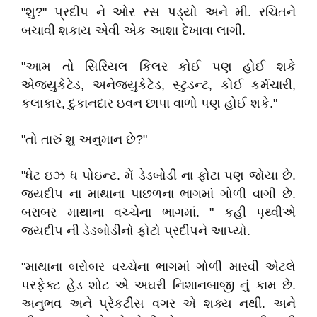
"શુ?" પ્રદીપ ને ઓર રસ પડ્યો અને મી. રચિતને
બચાવી શકાય એવી એક આશા દેખાવા લાગી.
"આમ તો સિરિયલ કિલર કોઈ પણ હોઈ શકે
એજ્યુકેટેડ, અનેજ્યુકેટેડ, સ્ટુડન્ટ, કોઈ કર્મચારી,
કલાકાર, દુકાનદાર ઇવન છાપા વાળો પણ હોઈ શકે."
"તો તારું શુ અનુમાન છે?"
"ધેટ ઇઝ ધ પોઇન્ટ. મેં ડેડબોડી ના ફોટા પણ જોયા છે.
જયદીપ ના માથાના પાછળના ભાગમાં ગોળી વાગી છે.
બરાબર માથાના વચ્ચેના ભાગમાં. " કહી પૃથ્વીએ
જયદીપ ની ડેડબોડીનો ફોટો પ્રદીપને આપ્યો.
"માથાના બરોબર વચ્ચેના ભાગમાં ગોળી મારવી એટલે
પરફેક્ટ હેડ શોટ એ અઘરી નિશાનબાજી નું કામ છે.
અનુભવ અને પ્રેકટીસ વગર એ શક્ય નથી. અને