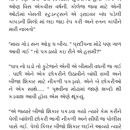
ઓણ વિસ એકવીસ વર્ષની. કોલેજ જવા માટે એની
ઓટોમાં બેસતી સ્ટુડન્ટ્સને એ ડ્રાઇવર બંધ પડેલી
કાપડની મિલો માં લઇ જઇ રેપ કરી અને સ્તન કાપીને
મારી નાખતો"
"માય ગોડ સન ઓફ ધ બીચ. " પ્રદીપના મોઢે પણ ગાળ
આવી ગઈ " તો પકડાયો કઇ રીતે એ હરામી?"
"પાપ નો ઘડો તો ફુટેજને એની એ બીમારી વધતી જ ગઈ
. પછી એને એક છોકરીને ઉઠાવીને બાંધી રાખી અને
બીજા શિકાર માટે નીકળી પકડ્યો. એને બે છોકરીઓ
ને એક સાથે..... " પૃથ્વીના મોઢામાં જાણે શબ્દો થી
કડવાશ આવી હૉય એમ એણે થૂંકયું.
"એ જ્યારે બીજો શિકાર પકડવા ગયો ત્યારે કેમ કરીને
પેલી બાંધેલી છોકરી ભાગી નીકળી અને સીધી જ પોલીસ
પાસે ગઈ. પેલો કિલર બીજો શિકાર લઈને આવ્યો ત્યારે