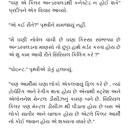
"પણ એ કિલર અન્ડરવલડથી કનેક્ટેડ ન હોઈ શકે"
પ્રદીપને એક વિચાર આવ્યો.
"એ કઈ રીતે?" પૃથ્વીને સમજાયું નહીં.
"મેં ઘણી નોવેલ વાંચી છે ઘણા કિસ્સા સાંભળ્યા છે
અન્ડરવલડના માણસો તો છુટ્ટા હાથે મર્ડર કરતા હોય છે
એ શું કામ આવી રીતે સિરિયલ કિલિંગ કરે ?"
"પોઇન્ટ." પૃથ્વીએ ડોકું હલાવ્યું.
"પણ આર્મીમાં ઘણા લોકો એકલવાયું ફિલ કરે છે , ત્યાં
ટોર્ચરિંગ અને રેગીંગ થતા હોય છે એનાથી સ્ટ્રેશ અને
એલોનનેશ મેન્ટલ ડીસીઝનું કારણ બને છે. સિરિયલ
કિલર પણ મેન્ટલ ડીસીઝ થી પીડાતા હોય છે બસ એ
લોકો સાતીર અને ચાલાક હોય છે એટલે કિલર આર્મી
નો કોઈ જવાન હોય એ શક્યતા વધારે છે."