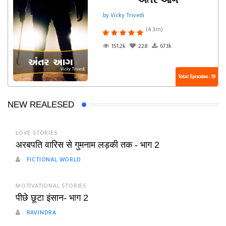
અંતર આગ
by Vicky Trivedi
(4.3m)
151.2k
228
67.1k
Total Episodes : 19
NEW REALESED
LOVE STORIES
अरबपति वारिस से गुमनाम लड़की तक - भाग 2
FICTIONAL WORLD
MOTIVATIONAL STORIES
पीछे छूटा इंसान- भाग 2
RAVINDRA