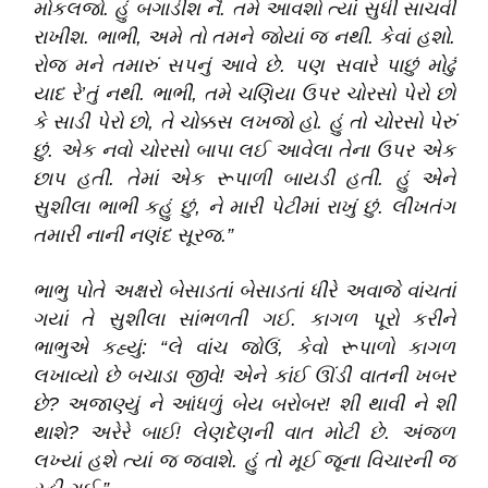
મોકલજો. હું બગાડીશ નૈ. તમે આવશો ત્યાં સુધી સાચવી
રાખીશ. ભાભી, અમે તો તમને જોયાં જ નથી. કેવાં હશો.
રોજ મને તમારું સપનું આવે છે. પણ સવારે પાછું મોઢું
યાદ રે’તું નથી. ભાભી, તમે ચણિયા ઉપર ચોરસો પેરો છો
કે સાડી પેરો છો, તે ચોક્કસ લખજો હો. હું તો ચોરસો પેરું
છું. એક નવો ચોરસો બાપા લઈ આવેલા તેના ઉપર એક
છાપ હતી. તેમાં એક રૂપાળી બાયડી હતી. હું એને
સુશીલા ભાભી કહું છું, ને મારી પેટીમાં રાખું છું. લીખતંગ
તમારી નાની નણંદ સૂરજ.”
ભાભુ પોતે અક્ષરો બેસાડતાં બેસાડતાં ધીરે અવાજે વાંચતાં
ગયાં તે સુશીલા સાંભળતી ગઈ. કાગળ પૂરો કરીને
ભાભુએ કહ્યું: “લે વાંચ જોઉં, કેવો રૂપાળો કાગળ
લખાવ્યો છે બચાડા જીવે! એને કાંઈ ઊંડી વાતની ખબર
છે? અજાણ્યું ને આંધળું બેય બરોબર! શી થાવી ને શી
થાશે? અરેરે બાઈ! લેણદેણની વાત મોટી છે. અંજળ
લખ્યાં હશે ત્યાં જ જવાશે. હું તો મૂઈ જૂના વિચારની જ