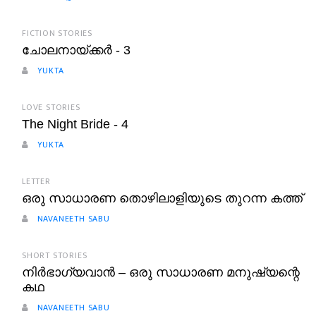
FICTION STORIES
ചോലനായ്ക്കർ - 3
YUKTA
LOVE STORIES
The Night Bride - 4
YUKTA
LETTER
ഒരു സാധാരണ തൊഴിലാളിയുടെ തുറന്ന കത്ത്
NAVANEETH SABU
SHORT STORIES
നിർഭാഗ്യവാൻ – ഒരു സാധാരണ മനുഷ്യന്റെ
കഥ
NAVANEETH SABU