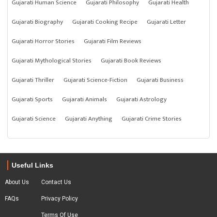
Gujarati Human Science
Gujarati Philosophy
Gujarati Health
Gujarati Biography
Gujarati Cooking Recipe
Gujarati Letter
Gujarati Horror Stories
Gujarati Film Reviews
Gujarati Mythological Stories
Gujarati Book Reviews
Gujarati Thriller
Gujarati Science-Fiction
Gujarati Business
Gujarati Sports
Gujarati Animals
Gujarati Astrology
Gujarati Science
Gujarati Anything
Gujarati Crime Stories
Useful Links
About Us
Contact Us
FAQs
Privacy Policy
Terms Of Use