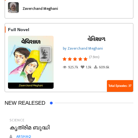
Zaverchand Meghani
Full Novel
વેવિશાળ
by Zaverchand Meghani
(7.9m)
925.7k
1.3k
609.6k
Total Episodes : 37
NEW REALESED
SCIENCE
കൃത്രിമ ബുദ്ധി
ARSHAQ