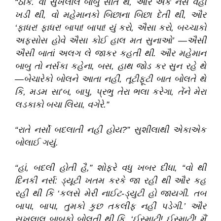
“ઠીક. વો સુખલાલ બાબુ સોતે થે, ઔર એક નર્સ વહાં
ખડી થી, વો મહેમાનકો બિછાના બિછા દેતી થી, ઔર
‘ફાધર! ફાધર! બાપા! બાપા! યું કરો, ઐસા કરો, બચ્ચાકો
અફસોસ હોવે ઐસા કોઈ હાલ મત સુનાઓ’ —ઐસી
ઐસી બાતાં અલગ લે જાકર કહતી થી. ઔર મહેમાન
બાબુ તો નર્સકા કહેના, બસ, હાથ જોડ કર સુન રહે થે
—બેચારેકો બોલને આતા નહીં, તૂટીફૂટી બાત બોલતે થે
કિ, મડમ સા’બ, બાપુ, પ્રભુ તેરા ભલા કરેગા, તેંને મેરા
લડકાકો બચા લિયા, વગેરે.”
“રાતે નર્સો બદલાતી નહીં હોય?” સુશીલાથી એકાએક
બોલાઈ ગયું.
“હાં, બદલી હોતી હૈ,” શોફરે વધુ ખબર દીધા, “વો થી
દિનકી નર્સ: ડ્યૂટી ખતમ કરકે જા રહી થી ઔર કહ
રહી થી કિ ‘કલસે મેરી નાઈટ-ડ્યુટી હો જાયગી. તબ
બાપા, બાપા, તુમકો કુછ તકલીફ નહીં પડેગી.’ ઔર
સુખલાલ બાબુકો બોલતી થી કિ, ‘ઈસ્માટી! ઈસ્માટી! મૈં