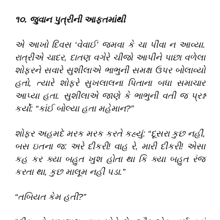
૧૦. જુવાન પુત્રીની આફતમાંથી
એ આખો દિવસ ‘વેવાઈ’ જમવા કે ચા પીવા ન આવ્યા.
રાત્રીએ ચાદર, દાતણ વગેરે ચીજો આપીને પાછા વળેલા
શોફરને સવારે સુશીલાએ ભાભુની સમક્ષ ઉપર બોલાવ્યો
હતો, ત્યારે શોફરે સુખલાલના પિતાના બધા સમાચાર
આપ્યા હતા. સુશીલાએ જાણે કે ભાભુની વતી જ પ્રશ્ન
કર્યો: “કાંઈ બોલ્યા હતા મહેમાન?”
શોફર અહમદે મરક મરક કરતે કહ્યું: “દૂસરા કુછ નહીં,
બસ ઇતના જ: અરે દીકરી! વાહ રે, મારી દીકરી! એસા
કહ કર ક્યા બહુત ખુશ હોતા થા કિ ક્યા બહુત રંજ
કરતા થા, કુછ માલૂમ નહીં પડા.”
“તબિયત કેમ હતી?”