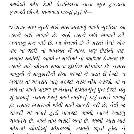
આવેલી એક દેશી પેનસિલના નાના બુઠા ટુકડાનાં
ફરજંદો છીએ. કાગળમાં લખ્યું હતું કે—
“ઈશવર સદા સુખી રાખે મારાં માયાળું ભાભી સુશીલા. બા
તમને બઉ સંભારે છે. અમે તમને બઉ સંભારી છીં.
મળવાનું મન બઉ છે. બા કેવરાવે છે કે મરતાં પેલાં એક
વાર મોં જોઉં તો અવગત નૈં થાય. પણ છેટાંની વાટ,
મળાય ક્યાંથી. બાએ ન મળીએ તો આશિષ કેવારેલ છે.
તમારે માટે ચોખ્ખા માવાના દૂધપેંડા મોકલેલ છે. તમારાં
ભાભુની ને માતુશરીની સેવા કરજો ને ડાયાં થૈ રેજો. ન
મળાય તો અપરાધ માફ કરજો. ધરમ નીમ કરજો. બા ન
મળે તો બાની પાછળ છ મૈનાની સમાક્યુંનું પુન દેજો. વધુ
શું લખાવું. તમારા દેરનું અને નણંદનું કાડું તમને ભળાવું
છું. તમારા સસરાએ જેવી મારી ચાકરી કરી છે, તેવી જ
ચાકરી એ તમારે હાથે પામજો. ભાભી, બાએ આટલું
લખાવેલ છે. બાને તાવ ભરાઈ ગયો છે. ભાભી, મારા માટે
એક-બે ચોપડિયું મોકલજો. તમારી જૂની હોય તે