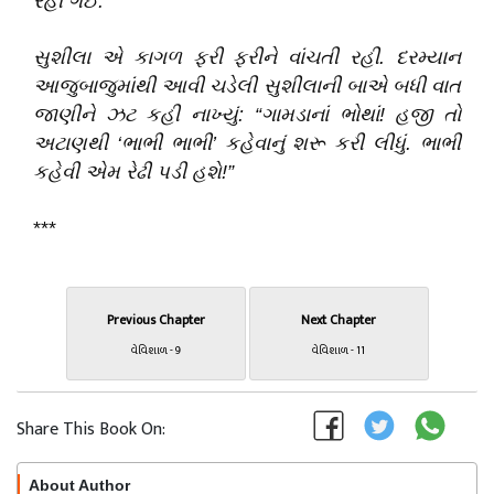
રહી ગઈ.”
સુશીલા એ કાગળ ફરી ફરીને વાંચતી રહી. દરમ્યાન
આજુબાજુમાંથી આવી ચડેલી સુશીલાની બાએ બધી વાત
જાણીને ઝટ કહી નાખ્યું: “ગામડાનાં ભોથાં! હજી તો
અટાણથી ‘ભાભી ભાભી’ કહેવાનું શરૂ કરી લીધું. ભાભી
કહેવી એમ રેઢી પડી હશે!”
***
Previous Chapter
Next Chapter
વેવિશાળ - 9
વેવિશાળ - 11
Share This Book On:
About Author
Follow