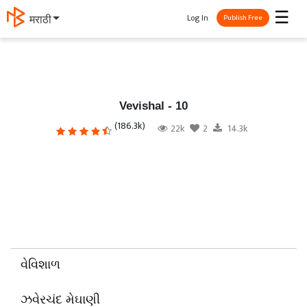
☰
Log In
मराठी
Publish Free
Vevishal - 10
(186.3k)
22k
2
14.3k
વેવિશાળ
ઝવેરચંદ મેઘાણી