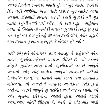
આજ સિનેમા દેખનેકો જાતી હું, તો ગુડ નાઇટ કરનેકો
ફિર નહીં આઉંગી.’ બસ, પીછે, ‘ફાધર, ગુડ નાઈટ, બાપા
સલામ, ઈસ્માટી સલામ’ કરતી કરતી મુઝકો ભી ગુડ
નાઇટ કહેતી ચલી ગઈ ઔર —મૈં ક્યા કહું! —મહેમાન
બાપા તો બિચારા વો નર્સકી સામને પૂતલાકી તરહ મું ફાડ
કર કહાં તક દેખ હી રહે થે! સબ દરદી લોક, ઔર વહાંકે
સબ દરવાન-ફરવાન હસહસકે બેજાર હો ગયે.”
પછી શોફરને એકાએક યાદ આવ્યું કે મહેમાને એક
કાગળ સુશીલાબહેનને આપવા દીધેલો છે. એ કાગળ
શોફરે સુશીલા તરફ ધર્યો. સુશીલાએ લઈને ભાભુને
આપ્યો. થોડું થોડું ભણેલાં ભાભુએ કાગળની ગડીઓ
ઉખેળીને જોયું, તો પોતાને ગમી જાય તેવા હસ્તાક્ષરો
નીકળ્યા. એ અક્ષરોમાં અણઘડ ગામડિયો મરોડ હતો
ખરો ને, એટલે ભાભુને સુપરિચિત થતાં વાર ન લાગી. એ
એક ગ્રામ્ય છોકરીના અક્ષરો હતા. અક્ષરો જાણે
આપોઆપ બોલી ઊઠ્યા કે, અમે તો માંડ માંડ જડી