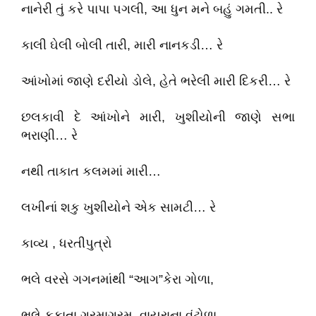
નાનેરી તું કરે પાપા પગલી, આ ધુન મને બહું ગમતી.. રે
કાલી ઘેલી બોલી તારી, મારી નાનકડી… રે
આંખોમાં જાણે દરીયો ડોલે, હેતે ભરેલી મારી દિકરી… રે
છલકાવી દે આંખોને મારી, ખુશીયોની જાણે સભા
ભરાણી… રે
નથી તાકાત કલમમાં મારી…
લખીનાં શકુ ખુશીયોને એક સામટી… રે
કાવ્ય , ધરતીપુત્રો
ભલે વરસે ગગનમાંથી “આગ”કેરા ગોળા,
ભલે ફુકાતા ગરમાગરમ, વાયરાના વંટોળા,