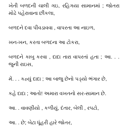
ખેતી બળદની ચાલી ગઇ, રહિગયા સામાનમાં ; જોતરા
મોઢે પહેરાવાના છીંકલા,
બળદને દવા પીવડાવવા , વાપરતા આ નાઇળ,
ખન-ખન, કરતા બળદના આ ટોકરા,
બળદને કાબુ કરવા , દાદા તારા વાપરતાં હતા ; આ. . .
જુની રાઇસ,
મેં. . . કહ્યું દાદા ; આ બાજુ છેનો પડ્યો ભંગાર છે,
કહે દાદા ; આતો! અમારા વખતનો સર-સામાન છે.
આ. . વાવણીયો , કળીયું, દંતાર, બેલી , રપટો,
આ. . છે; બેટા ધૂંહરી હારે જોતર,