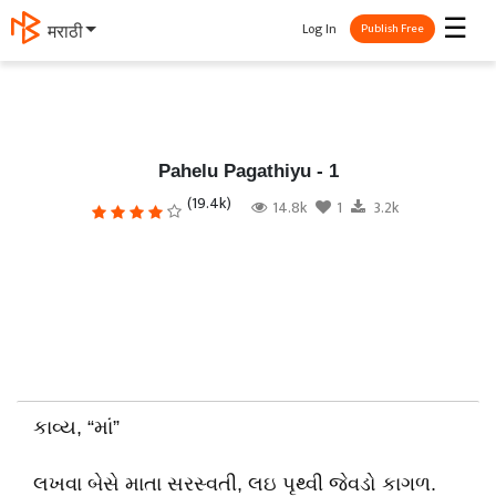
☰
Log In
தமிழ்
Publish Free
Pahelu Pagathiyu - 1
(19.4k)
14.8k
1
3.2k
કાવ્ય, “માં”
લખવા બેસે માતા સરસ્વતી, લઇ પૃથ્વી જેવડો કાગળ.