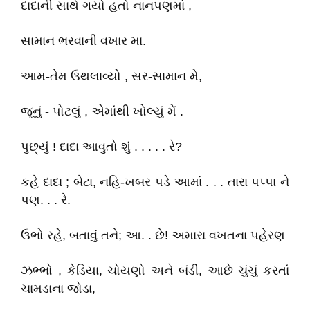
દાદાની સાથે ગયો હતો નાનપણમાં ,
સામાન ભરવાની વખાર મા.
આમ-તેમ ઉથલાવ્યો , સર-સામાન મે,
જૂનું - પોટલું , એમાંથી ખોલ્યું મેં .
પુછ્યું ! દાદા આવુતો શું . . . . . રે?
કહે દાદા ; બેટા, નહિ-ખબર પડે આમાં . . . તારા પપ્પા ને
પણ. . . રે.
ઉભો રહે, બતાવું તને; આ. . છે! અમારા વખતના પહેરણ
ઝભ્ભો , કેડિયા, ચોયણો અને બંડી, આછે ચુંચું કરતાં
ચામડાના જોડા,