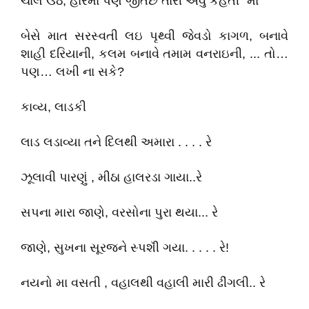
ચાલ ઉઠ, હારમાં પણ જીતછે તારી એવું કહેતી “માં”
બેસે માત સરસ્વતી લઇ પૃથ્વી જેવડો કાગળ, બનાવે
શાહી દરિયાની, કલમ બનાવે તમામ વનરાઇની, ... તો…
પણ… લખી ના સકે?
કાવ્ય, લાડકી
લાડ લડાવ્યા તને દિલથી અમારા . . . . રે
ઝૂલાવી પારણું , મીઠા હાલરડા ગાયા..રે
સપના મારા જાણે, વરસોના પુરા થયા... રે
જાણે, સુખના સૂરજને સ્પશૅી ગયા. . . . . રે!
નયનો મા વસતી , વહાલથી વહાલી મારી ઢીંગલી.. રે