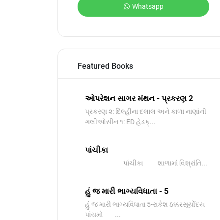
Whatsapp
Featured Books
ઓપરેશન સાગર મંથન - પ્રકરણ 2
પ્રકરણ ૨: દિલ્હીના દલાલ અને કાળા નાણાંની
ગલીઓસીન ૧: ED હેડક્...
પાંચીકા
પાંચીકા શાળામાં વિશ્રાંતિ...
હું જ મારી ભાગ્યવિધાતા - 5
હું જ મારી ભાગ્યવિધાતા 5-રાકેશ ઠક્કરસૂર્યોદય
પાંચમો ...