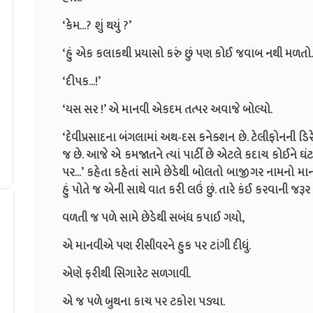
‘કેમ...? શું થયું ?’
‘હું એક કલાકથી પ્રયાસો કરું છું પણ કોઈ જવાબ નથી મળતો.
‘દીપક...!’
‘યસ સર !’ એ માનવી એકદમ તત્પર અવાજે બોલ્યો.
‘દેવીપ્રસાદના બંગલામાં અથ-દસ કનેક્શન છે. ટેલીફોનની ડિ
જ છે. આજે એ કમજાતને ત્યાં પાર્ટી છે એટલે કદાચ કોઈને ઘ
પર...’ કહેતા કહેતાં સામે છેડેથી બોલતો બાજીગર નામનો માન
હું પોતે જ એની સાથે વાત કરી લઉં છું. તારે કંઈ કરવાની જરૂર
વળતી જ પળે સામે છેડેથી સબંધ કપાઈ ગયો,
એ માનવીએ પણ રીસીવરને હુક પર ટાંગી દીધું.
એણે ફરીથી સિગારેટ સળગાવી.
એ જ પળે બુથના કાચ પર ટકોરા પડ્યા.