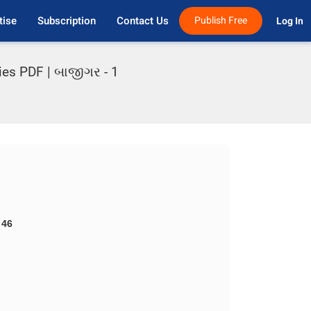
tise
Subscription
Contact Us
Publish Free
Log In 
ries PDF | બાજીગર - 1
46