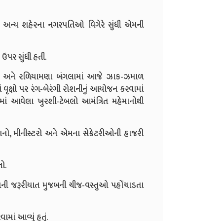
્રેટરીઓ, અન્ય શહેરના નગરપતિઓ વિગેરે સુંધી એમની
પર સુંધી હતી.
ાન અને રળિયામણા બંગલામાં આજે ઝાક-ઝમાળ
વૃક્ષો પર રંગ-બેરંગી રોશનીનું આયોજન કરવામાં
માં આવેલા ખુરશી-ટેબલો આમંત્રિત મહેમાનોથી
ાનો, મીનીસ્ટરો અને એમના સેક્રેટરીઓની હાજરી
ો.
 તેમની જરૂરીયાત મુજબની ચીજ-વસ્તુઓ પહોંચાડતા
માં આવ્યું હતું.