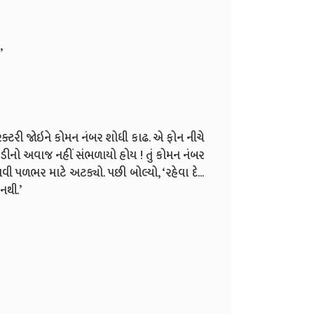
’
રેક્ટરી જોઇને કોમન નંબર શોધી કાઢ. એ ફોન નીચે
ંટડીનો અવાજ નહીં સંભળાયો હોય ! તું કોમન નંબર
વી પળભર માટે અટક્યો. પછી બોલ્યો, ‘રહેવા દે...
 નથી.’