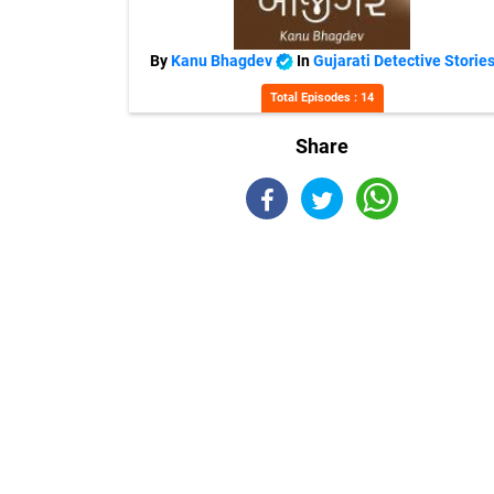
By
Kanu Bhagdev
In
Gujarati Detective Storie
Total Episodes : 14
Share