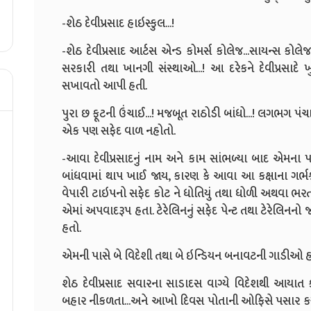
-શેઠ દેવીપ્રસાદ હાઇસ્કુલ...!
-શેઠ દેવીપ્રસાદ આર્ટસ એન્ડ કોમર્સ કોલેજ...સાયન્સ કોલેજ...
સરકારી તથા ખાનગી સંસ્થાઓ...! આ દરેકને દેવીપ્રસાદે ખ
સખાવતો આપી હતી.
પુરા છ ફૂટની ઉંચાઈ...! મજબૂત રાઠોડી બાંધો...! લગભગ પંચ
એક પણ સફેદ વાળ નહોતો.
-આવા દેવીપ્રસાદનું નામ અને કામ સાંભળ્યા બાદ એમના
બાંધવામાં થાપ ખાઈ જાય, કારણ કે આવા આ કક્ષાના ગર્ભશ્
વેપારી ટાઇપનો સફેદ કોટ ને ધોતિયું તથા ધોળી અથવા ભરતવા
એમાં અપવાદરૂપ હતા. ટેરેલિનનું સફેદ પેન્ટ તથા ટેરેલિનન
હતો.
એમની પાસે બે વિદેશી તથા બે ઇન્ડિયન બનાવટની ગાડીઓ હ
શેઠ દેવીપ્રસાદ સવારના સાડાદસ વાગ્યે વિદેશથી આયાત ક
બહાર નીકળતા...અને આખો દિવસ પોતાની ઓફિસે પસાર કર્ય