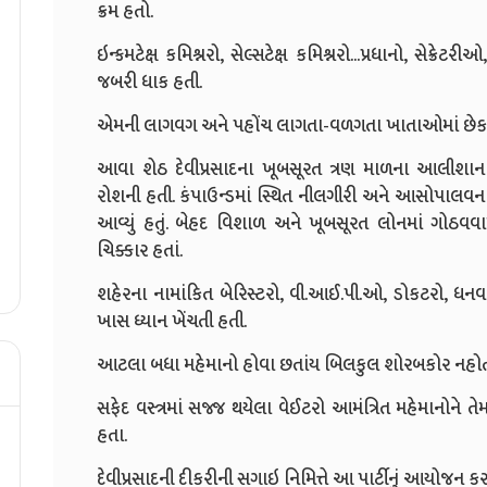
ક્રમ હતો.
ઇન્કમટેક્ષ કમિશ્નરો, સેલ્સટેક્ષ કમિશ્નરો...પ્રધાનો, સેક
જબરી ધાક હતી.
એમની લાગવગ અને પહોંચ લાગતા-વળગતા ખાતાઓમાં છેક ઉ
આવા શેઠ દેવીપ્રસાદના ખૂબસૂરત ત્રણ માળના આલીશ
રોશની હતી. કંપાઉન્ડમાં સ્થિત નીલગીરી અને આસોપાલવનાં 
આવ્યું હતું. બેહદ વિશાળ અને ખૂબસૂરત લોનમાં ગોઠવવા
ચિક્કાર હતાં.
શહેરના નામાંકિત બેરિસ્ટરો, વી.આઈ.પી.ઓ, ડોકટરો, ધનવ
ખાસ ધ્યાન ખેંચતી હતી.
આટલા બધા મહેમાનો હોવા છતાંય બિલકુલ શોરબકોર નહોત
સફેદ વસ્ત્રમાં સજ્જ થયેલા વેઈટરો આમંત્રિત મહેમાનોને
હતા.
દેવીપ્રસાદની દીકરીની સગાઇ નિમિત્તે આ પાર્ટીનું આયોજન કરવા