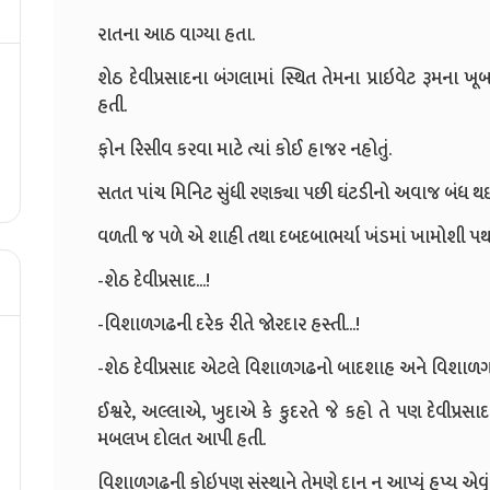
રાતના આઠ વાગ્યા હતા.
શેઠ દેવીપ્રસાદના બંગલામાં સ્થિત તેમના પ્રાઇવેટ રૂમના 
હતી.
ફોન રિસીવ કરવા માટે ત્યાં કોઈ હાજર નહોતું.
સતત પાંચ મિનિટ સુંધી રણક્યા પછી ઘંટડીનો અવાજ બંધ થ
વળતી જ પળે એ શાહી તથા દબદબાભર્યા ખંડમાં ખામોશી પ
-શેઠ દેવીપ્રસાદ...!
-વિશાળગઢની દરેક રીતે જોરદાર હસ્તી...!
-શેઠ દેવીપ્રસાદ એટલે વિશાળગઢનો બાદશાહ અને વિશાળગઢ
ઈશ્વરે, અલ્લાએ, ખુદાએ કે કુદરતે જે કહો તે પણ દેવી
મબલખ દોલત આપી હતી.
વિશાળગઢની કોઇપણ સંસ્થાને તેમણે દાન ન આપ્યું હ્પ્ય એવું આ