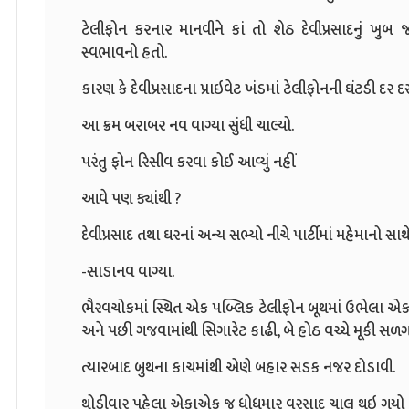
ટેલીફોન કરનાર માનવીને કાં તો શેઠ દેવીપ્રસાદનું ખુબ
સ્વભાવનો હતો.
કારણ કે દેવીપ્રસાદના પ્રાઇવેટ ખંડમાં ટેલીફોનની ઘંટડી દર
આ ક્રમ બરાબર નવ વાગ્યા સુંધી ચાલ્યો.
પરંતુ ફોન રિસીવ કરવા કોઈ આવ્યું નહીં
આવે પણ ક્યાંથી ?
દેવીપ્રસાદ તથા ઘરનાં અન્ય સભ્યો નીચે પાર્ટીમાં મહેમાનો સ
-સાડાનવ વાગ્યા.
ભૈરવચોકમાં સ્થિત એક પબ્લિક ટેલીફોન બૂથમાં ઉભેલા એક 
અને પછી ગજવામાંથી સિગારેટ કાઢી, બે હોઠ વચ્ચે મૂકી સળગ
ત્યારબાદ બુથના કાચમાંથી એણે બહાર સડક નજર દોડાવી.
થોડીવાર પહેલા એકાએક જ ધોધમાર વરસાદ ચાલુ થઇ ગયો