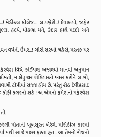
! મેડીકલ કોલેજ...! લાયબ્રેરી...! દેવાલયો, જાહેર
ુલ્લા હૃદયે, મોકળા મને, ઉદાર હાથે મદદો અને
ાવન વર્ષની ઉંમર...! ગોરો સરખો ચહેરો, મસ્તક પર
 પહેરવેશ વિષે કોઈપણ અજાણ્યો માનવી અનુમાન
રીમંતો, માલેતુજાર શેઠિયાઓ ખાસ કરીને લાંબો,
ળી ટોપીમાં સજ્જ હોય છે. પરંતુ શેઠ દેવીપ્રસાદ
ો જ કોફી કલરનો શર્ટ ! અ એમનો હંમેશનો પહેરવેશ
તી.
રેલી પોતાની ખૂબસૂરત બેરંગી મર્સિડીઝ કારમાં
ા પછી સાંજે પાછા ફરતા હતા. આ તેમનો રોજનો