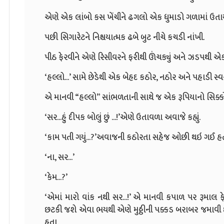
એણે એક લાંબો કસ ખેંચીને ઢગલો એક ધુમાડો ગળામાં ઉતાર્
પછી સિગારેટને નિશ્ચયાત્મક ઢબે બુટ નીચે કચડી નાંખી.
પીઠ ફેરવીને એણે રિસીવરને ફરીથી ઊંચક્યું અને ઝડપથી એક
‘હલ્લો...’ સામે છેડેથી એક બેહદ કઠોર, નઠોર અને પહાડી સ્
એ માનવી “હલ્લો” સાંભળતાની સાથે જ એક રૂપિયાનો સિક્કો 
‘સર...હું દીપક બોલું છું ...!’એણે ઉતાવળા અવાજે કહ્યું.
‘કામ પતી ગયું...?’અવાજની કઠોરતા સહેજ ઓછી થઇ ગઈ હત
‘ના, સર...’
‘કેમ...?’
‘એમાં મારો વાંક નથી સર...!’ એ માનવી કપાળ પર રૂમાલ ફ
છટકી જશે એવા ભયથી એણે મુઠ્ઠીની પક્કડ બરાબર જમાવી 
હતા.