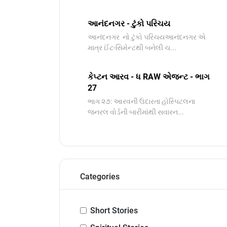
આનંદનગર - ટુંકો પરિચય
આનંદનગર નો ટુંકો પરિચયઆનંદનગર એ
માત્ર ઈંટ-સિમેન્ટથી બનેલી ચ...
કેપ્ટન આરવ - ધ RAW એજન્ટ - ભાગ
27
ભાગ ૨૭: આરવની ઉદારતા હોસ્પિટલના
જનરલ વોર્ડની બારીમાંથી સવારન...
Categories
Short Stories