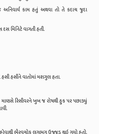
 જ અનિવાર્ય કામ હતું અથવા તો તે કદાચ જુદા
 દસ દસ મિનિટે વાગતી હતી.
ાથે હસી હસીને વાતોમાં મશગુલ હતા.
માણસે રિસીવરને ખુબ જ રોષથી હુક પર પછાડ્યું
ાવી.
 હોવાથી ભૈરવચોક લગભગ ઉજ્જડ થઇ ગયો હતો.