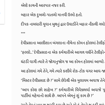
એણે કાચની આરપાર નજર કરી.
s
બહાર એક દુબળો-પાતળો માનવી ઉભો હતો.
દીપક નામધારી યુવાન બુથનું દ્વાર ઉઘાડીને બહાર નીકળી ગયો
***
દેવીપ્રસાના આલીશાન બંગલાના નીચેના કોમન હોલમાં ટેલીફ
‘હલ્લો...’ દેવીપ્રસાદના એક કર્મચારીએ આગળ વધીને ટેલીફોનનુ
ઘંટડી વાગી ત્યારે તે જોગાનુજોગ જ આ કોમન હોલમાં આવ્યો 
આ હોલમાં ગમે તેને, ગમે ત્યારે કશીયે રોક-ટોક વગર આવ-જા
‘મિસ્ટર દેવીપ્રસાદ છે ?’ સામે છેડેથી એક મુલાયમ અવાજ તેન
‘આપ કોણ છો સાહેબ ?’ કર્મચારીએ વિવેક્ભર્યા અવાજે પૂછ
પાર્ટીમાં મહેમાનો સાથે છે . આપને એમનું શું કામ છે ?’