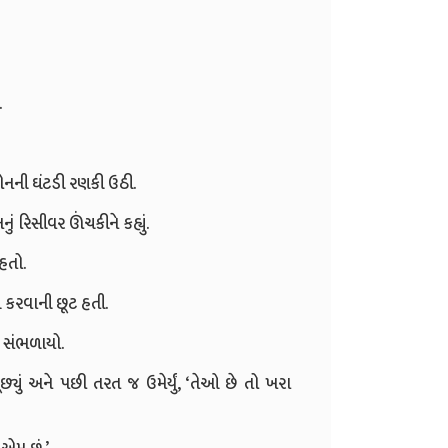
.
ોનની ઘંટડી રણકી ઉઠી.
ં રિસીવર ઊંચકીને કહ્યું.
હતો.
 કરવાની છૂટ હતી.
ે સંભળાયો.
્યું અને પછી તરત જ ઉમેર્યું, ‘તેઓ છે તો ખરા