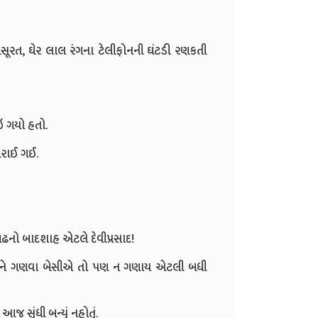
ખૂબસૂરત, ઘેર લાલ રંગના ટેલીફોનની ઘંટડી રણકતી
ઇ ગયો હતો.
થરાઈ ગઈ.
નો બાદશાહ એટલે દેવીપ્રસાદ!
પ્રસાદને ગણવા બેસીએ તો પણ ન ગણાય એટલી બધી
જ સુંધી બન્યું નહોતું.