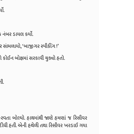
યો.
 નંબર ડાયલ કર્યો.
વર સંભળાયો, ‘બાજીગર સ્પીકીંગ !’
કોઈન બોક્ષમાં સરકાવી ચુક્યો હતો.
ી.
ેરવતા બોલ્યો. હાથમાંથી જાણે હમણાં જ રિસીવર
દીધી હતી. એની હથેળી તથા રિસીવર ખરડાઈ ગયા