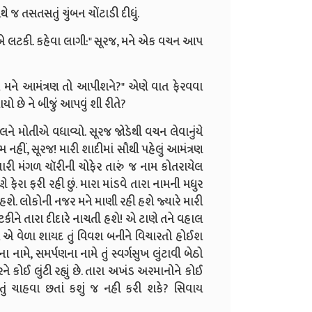
 તસતસતું ચુંબન ચોંટાડી દીધું.
 લટકી. કહેવા લાગી:" સૂરજ, મને એક વચન આપ
ાં મને આમંત્રણ તો આપીશને?" એણે વાત ફેરવવા
ો છે ને બીજું આપવું શી રીતે?
ને મોતીએ વધાવ્યો. સૂરજ જોડેથી વચન લેવાનુંયે
 નહીં, સૂરજ! મારી શાદીમાં સૌથી પહેલું આમંત્રણ
મારી મંગળ ચૉરીની ચોફેર તારું જ નામ કોતરાયેલ
ે ફેરા ફરી રહી છું. મારા માંડવે તારા નામની મધુર
શે. લોકોની નજર મને માણી રહી હશે જ્યારે મારી
 ટકીને તારા દીદારે નાચતી હશે! એ ટાણે તને વહાલ
એ વેળા શાયદ તું વિવશ બનીને વિચારતો હોઈશ
ામે, સમર્પણના નામે તું સ્વર્ગસુખ લુંટાવી બેઠો
 કોઈ લુંટી રહ્યું છે. તારા અખંડ અરમાનોને કોઈ
ે. તું ચાહવા છતાં કશું જ નહી કરી શકે? સિવાય