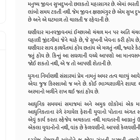
મનુષ્ય જીવન સુખદુખનો છલકતો મહાસાગર છે. એમાં ભરતી 
લાંબો સમય ટકતી નથી. જેમ જીવન ક્ષણભંગુર છે એમ સુખ દુ
છે અને એ ઘટમાળ તો ચાલતી જ રહેવાની છે.
ઘણીવાર માનવજીવનમાં ઈચ્છાઓ ચંચળ મન પર અતિ ચંચળ
વહાલી જીંદગીમાં જેને ચાહે છે, જે સુખની ખેવના કરી હોય છ
ઘણીવાર સાવ હાથવેંતમાં હોય છતાંય એ મળતું નથી, જ્યારે ક
જતું હોય છે. કિન્તું આ સઘળાની વચ્ચે આપણો આ માનવસમ
જોઈ શકતો નથી, એ જ તો આપણી શેતાની છે.
યુગના નિર્માણથી સંસારમાં પ્રેમ નામનું અમર તત્વ ચાલ્યું આવે
એવા જુજ કિસ્સાઓ જ બને છે. કોઈ ભાગ્યશાળીને શાયદ 
અરમાનો બળીને રાખ થઈ જતાં હોય છે.
આધુનિક સમયમાં સમાજમાં અને અમુક લોકોમાં એક માન
આધુનિકતાના રંગે રંગાયેલ ફેશની યુવાનો પોતાના અંગત સ્વ
એવું કાર્ય કરતા સ્હેજેય અચકાતા નથી. માવતરની આગ્નાનું 
એકલા યુવાનોનો નથી, વાંક છે કેળવણીનો. આપણે કેળવણીન