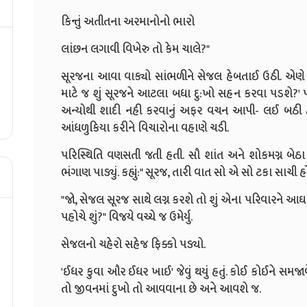
કિન્તું અતીતના અરમાનોનો ભારો
લાંછન લગાવી વિખેરુ તો કેમ ચાલે?"
સૂરજના આવા વાક્યો સાંભળીને સેજલ હેબતાઈ ઉઠી. એણે 
માટે જ શું સૂરજને આટલા બધા દુ:ખો સહન કરવા પડશે?' 
અન્યોથી શાદી નહી કરવાનું અફર વચન આપી- લઈ બઠી હતી
આંધળુકિયા કરીને વિચારોના વહાણે ચડી.
પરિસ્થિતિ વણસતી જતી હતી. સૌ શાંત અને શોકમગ્ન બેઠા 
ભંગાણ પાડ્યું. કહ્યું:" સૂરજ, તારી વાત સો એ સો ટકા સાચી હો...પ
"જો, સેજલ સૂરજ સાથે લગ્ન કરશે તો શું એના પરિવારને આ
પહોચે શું?" વિજયે વચ્ચે જ ઉમેર્યુ.
સેજલનો ચહેરો સહેજ ફિક્કો પડ્યો.
'ઈધર કુવા ઔર ઈધર ખાઈ' જેવું થયું હતું. કોઈ કોઈને સમજા
તો જીવનમાં દુખો તો આવવાના છે અને આવશે જ.