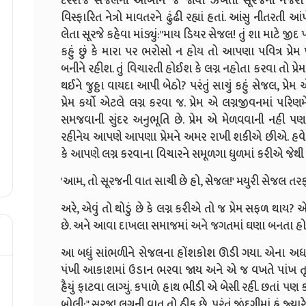
દરરોજ સેજલની આંખોને જ જોવા ઝંખતી સૂરજની નજરો 
વિસ્ફારિત નેત્રો માવતરને ઢુંઢી રહ્યાં હતાં. આંસુ નીતરતી
લેતા સૂરજે કહેવા માંડ્યું:"માય ડિયર સેજલ! તું શા માટે જીદ
કહું છું કે મારા પર ભરોસો ન હોય તો આપણા પવિત્ર પ્રેમ
બનીને રહીશ. તું વિચારતી હોઈશ કે લગ્ન નહોતા કરવા તો પ્રેમ
થઈને જુઠ્ઠા વાયદા આપી બેઠો? પરંતું સાચું કહું સેજલ, પ્ર
પ્રેમ કર્યો એટલે લગ્ન કરવા જ. પ્રેમ એ લગ્નજીવનમાં પરિણ
સમજવાની સુંદર અનુભૂતિ છે. પ્રેમ એ મેળવવાની નહી પણ
રહીનેય આપણે આપણા પ્રેમને અમર રાખી શકીએ છીએ. હવે ઝાઝું
કે આપણે લગ્ન કરવાના વિચારને સમૂળગા ધુળમાં કરીએ જેથી 
'આમ, તો સૂરજની વાત સાચી છે હો, સેજલ!' મયુરી સેજલ તરફ જ
અરે, એવું તો થોડું છે કે લગ્ન કરીએ તો જ પ્રેમ સફળ થાય? 
છે. અને આવા દાખલા સમાજમાં અને જગતમાં ઘણા બનતા હોય
આ બધું સાંભળીને સેજલના હોંશકોશ ઊડી ગયા. એના અધરોન
પંખી આકાશમાં ઉડાન ભરવા જાય અને એ જ વખતે પાંખ તૂ
હૈયું ફાટવા લાગ્યું. કપાળે હાથ ભીડી એ બેસી રહી. છતાં પણ 
બોલી:" સૂરજ! લગ્નની વાત તો ઠીક છે, પરંતું જીંદગીમાં હું જ્ય