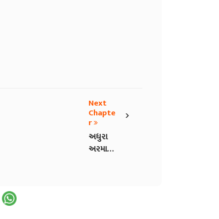
Next
›
Chapte
r
અધુરા
અરમાનો-
૨૨