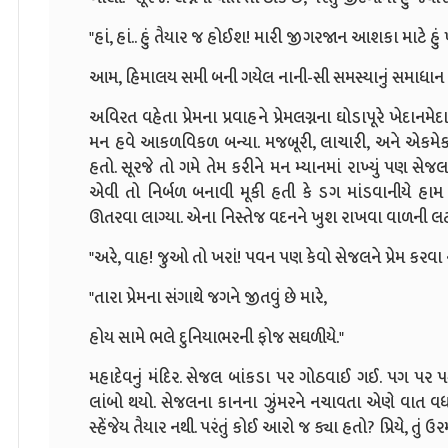
"હાં, હાં.. હું તૈયાર જ હોઈશ! મારી જીગરજાન આશકા માટે હુ
આમ, હિમાલય સમી બની ગયેલ નાની-સી સમસ્યાનું સમાધાન 
અવિરત વહેતા પ્રેમના પ્રવાહને પ્રેમલગ્નના ઘોડાપૂરે ખેદાનમેદા
મન હવે આકળવિકળ બન્યા. મજબૂરી, લાચારી, અને એકમેકન
હતો. સૂરજે તો ગમે તેમ કરીને મન મ્યાનમાં રાખ્યું પણ
એવી તો નિર્બળ બનાવી મૂકી હતી કે ડગ માંડવાનીયે હા
ઊતરવા લાગ્યા. એના નિસ્તેજ વદનને ખુશ રાખવા વાળની લટ 
"અરે, વાહ! જુઓ તો ખરાં! પવન પણ કેવો સેજલને પ્રેમ કરવા ની
"તારા પ્રેમના સંગાથે જગને જીતવું છે મારે,
હોય સામે ભલે દુનિયાભરની ફોજ સઘળીયે."
મહાદેવનું મંદિર. સેજલ બાંકડા પર ગોઠવાઈ ગઈ. પગ પર પગ
લાંબો થયો. સેજલના કાનના ઝુંમરને નચાવતા એણે વાત વધાર
સ્હેંજેય તૈયાર નથી. પરંતું કોઈ આરો જ ક્યા હતો? પ્રિયે, તું ઉ