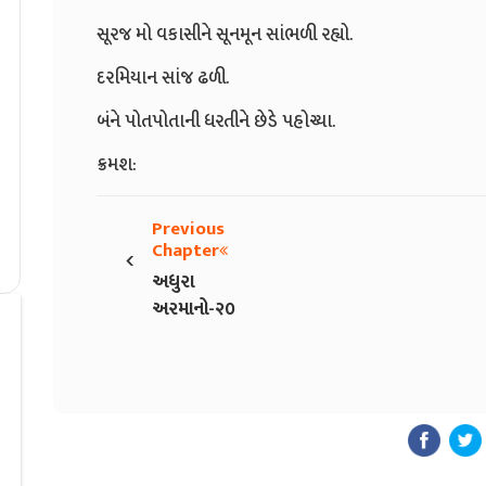
સૂરજ મો વકાસીને સૂનમૂન સાંભળી રહ્યો.
દરમિયાન સાંજ ઢળી.
બંને પોતપોતાની ધરતીને છેડે પહોચ્યા.
ક્રમશ:
Previous
‹
Chapter
અધુરા
અરમાનો-૨૦