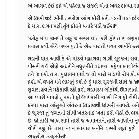
એ આગળ કંઈ કહે એ પહેલા જ સેજલે એના અધર દાબ્યા. સાથે જ
એ ઊભી થઈ. ભીની તરબોળ આંખ કોરી કરી. વડની વડવાઈએ
કે મારા લગન પછી તુંય કોકને પનારે પડી જઈશ!"
"ઓહ માય જાન! તે બહું જ સરસ વાત કરી હો! તારા લગ્નમ
પ્રયાસ કર્યો. એને ખબર હતી કે એક વાર તો વચન આપીને ફસાય
લગ્નની વાત આવી કે એ માંડવે મહાલવા લાગી. સૂરજના સવાલ
વીસરી ગઈ. એણે અધરોને મધુર રીતે વધાવ્યા. કહેવા લાગી:"કેમ
તને જ હશે. તારા મુલાયમ હાથે જ તો મારો માંડવો રોપાશે. 
હશે. એ વખતે મને લાગતું હશે કે હું મારા સૂરજની સાથે જ જાણ
સુવાસ હવાને મહેકાવી રહી હશે. લગ્નમંડપ લોકોથી ઊભરાતો હ
આ પ્યારી પાંપણે તું રમતો હોઈશ! મારી પ્યાસી નિગાહો ટીકી
કરવા મારા આંસુઓ અંતરના ઊંડાણથી ઊભરી આવશે. અને 
કે 'સૂરજ! તું જગતની સૌથી ખતરનાક ખતા કરી બેઠો છે. ભયના ન
છે. જો તારી આંખ સામે તારી જ અમાનતને, તારી આંખોના નૂરને
ચોરી રહ્યું છે. તારા નયન લાચાર બનીને વરસી રહ્યાં હશ
અફસોસ...અફસોસ!'