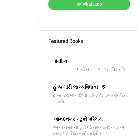
Whatsapp
Featured Books
પાંચીકા
પાંચીકા શાળામાં વિશ્રાંતિ...
હું જ મારી ભાગ્યવિધાતા - 5
હું જ મારી ભાગ્યવિધાતા 5-રાકેશ ઠક્કરસૂર્યોદય
પાંચમો ...
આનંદનગર - ટુંકો પરિચય
આનંદનગર નો ટુંકો પરિચયઆનંદનગર એ
માત્ર ઈંટ-સિમેન્ટથી બનેલી ચ...