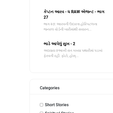
કેપ્ટન આરવ - ધ RAW એજન્ટ - ભાગ
27
ભાગ ૨૭: આરવની ઉદારતા હોસ્પિટલના
જનરલ વોર્ડની બારીમાંથી સવારન...
ભાડે આપેલું સુખ - 2
અધ્યાય ૨આખી રાત કાવ્યા પથારીમાં પડખાં
ફેરવતી રહી. ફોટો, હોસ્...
Categories
Short Stories