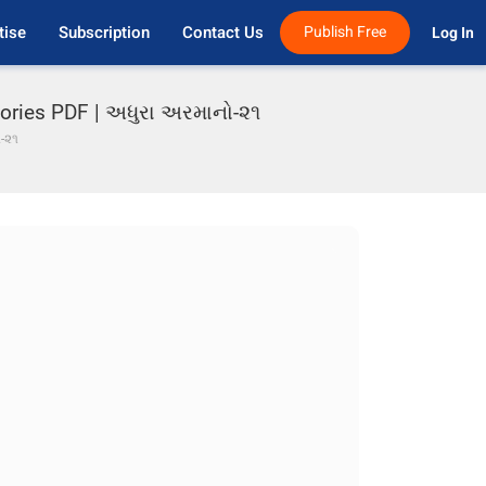
tise
Subscription
Contact Us
Publish Free
Log In 
tories PDF | અધુરા અરમાનો-૨૧
-૨૧