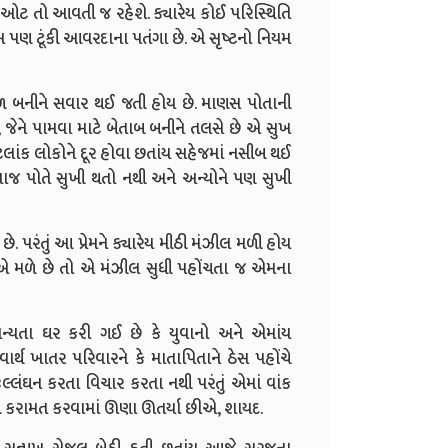
ઓટ તો આવતી જ રહેશે. ક્યારેય કોઈ પરિસ્થિતિ
ખ પણ ટૂંકી આવરદાના પતંગા છે. એ સૃષ્ટનો નિયમ
 બનીને સવાર થઈ જતી હોય છે. માણસ પોતાની
ે, જેને પામવા માટે બેતાબ બનીને તલસે છે એ સુખ
ેટલાંક લોકોને દૂર હોવા છતાંય સહેજમાં નસીબ થઈ
ાજ પોતે સુખી થતો નથી અને અન્યોને પણ સુખી
 છે. પરંતું આ પ્રેમને ક્યારેય મીઠી મંઝીલ મળી હોય
એ મળે છે તો એ મંઝીલ સુધી પહોંચતા જ એમના
્યતા ઘર કરી ગઈ છે કે યુવાનો અને એમાંય
ાર્થ ખાતર પરિવારને કે માતાપિતાને ઠેસ પહોંચે
ઉલ્લંઘન કરતા વિચાર કરતા નથી પરંતું એમાં વાંક
ી કરામત કરવામાં ઊણા ઊતર્યા છીએ, શાયદ.