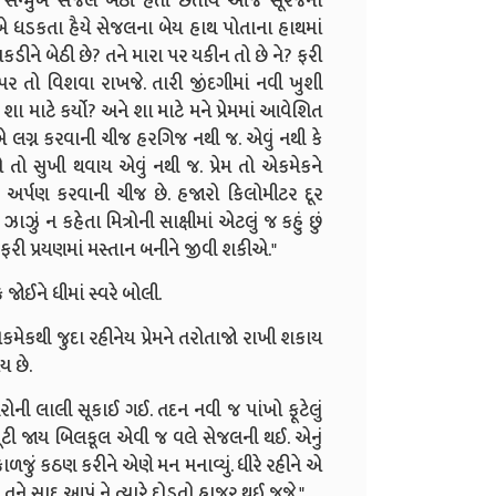
સન્મુખ સેજલ બેઠી હતી છતાંય આજે સૂરજના
 આંખે ધડકતા હૈયે સેજલના બેય હાથ પોતાના હાથમાં
 પકડીને બેઠી છે? તને મારા પર યકીન તો છે ને? ફરી
 પર તો વિશવા રાખજે. તારી જીંદગીમાં નવી ખુશી
 શા માટે કર્યો? અને શા માટે મને પ્રેમમાં આવેશિત
ેમ એ લગ્ન કરવાની ચીજ હરગિજ નથી જ. એવું નથી કે
મે તો સુખી થવાય એવું નથી જ. પ્રેમ તો એકમેકને
 અર્પણ કરવાની ચીજ છે. હજારો કિલોમીટર દૂર
 ન કહેતા મિત્રોની સાક્ષીમાં એટલું જ કહું છું
ફરી પ્રયણમાં મસ્તાન બનીને જીવી શકીએ."
ોઈને ધીમાં સ્વરે બોલી.
એકમેકથી જુદા રહીનેય પ્રેમને તરોતાજો રાખી શકાય
 છે.
ી લાલી સૂકાઈ ગઈ. તદન નવી જ પાંખો ફૂટેલું
ટી જાય બિલકૂલ એવી જ વલે સેજલની થઈ. એનું
કાળજું કઠણ કરીને એણે મન મનાવ્યું. ધીરે રહીને એ
ારે તને સાદ આપું ને ત્યારે દોડતો હાજર થઈ જજે."