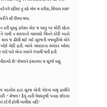
ં ખડેપગે રહીશ! તું કહે એમ જ કરીશ, સિવાય લગ્ન!"
કરીને સૌ ઊભા થયા.
ન કરી મૂક્યું. હંમેશા એક જ વસ્તું પર ચોંટી રહેતા
ે પામી ન શકવાનો વસવસો ચિત્તને કોરી ખાતો
 સેજલ સાવ જ ઢીલી થઈ ગઈ. સૂરજની મજબૂરીએ એને
મ ખોઈ બેઠી હતી. આંખે અંધારાના ભયંકર ઓળા
વારે વારે એના ગાલને પંપાળી જતી હતી.
કળ્યો છે." સેજલને હસાવવા જ સૂરજે કહ્યું.
 ચડાવેલ હતાં. સૂરજ એની ગોદમાં માથું ઢાળીને
ી :" સેજલ ! હૈયું તારી મેઘધનુષી પનાહ છોડવા
રમાં દર્દની હોળી બાળીશ નહી."