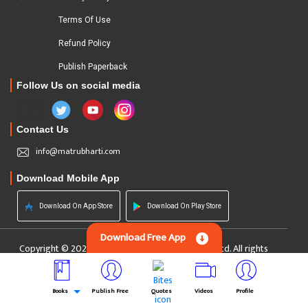
Terms Of Use
Refund Policy
Publish Paperback
Follow Us on social media
Contact Us
info@matrubharti.com
Download Mobile App
Download On App Store
Download On Play Store
Download Free App
Copyright © 2026 Matrubharti Technologies Pvt. Ltd. All rights
reserved
Custom Software Development Company India
Powered by :
Books
Publish Free
Quotes
Videos
Profile