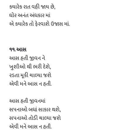
કયારેક રાત વહી જાય છે,
ઘોર અનંત અંધકાર માં
એ કયારેક તો ફેરવાશે ઉજાસ માં.
૧૧. આસ
આસ હતી જીવન ને
ખુશીઓ થી ભરી દેશે,
રડતા મૂકી ચાલ્યા જશે
એવી મને આસ ન હતી.
આસ હતી જીવનમાં
સપનાઓ બધાં સાકાર થશે,
સપનાઓ તોડી ચાલ્યા જશે
એવી મને આસ ન હતી.