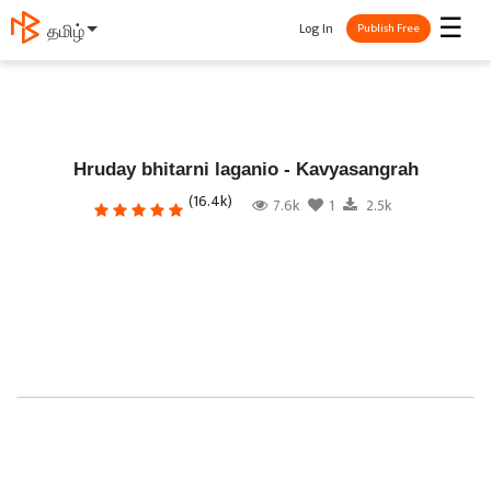
☰
Log In
தமிழ்
Publish Free
Hruday bhitarni laganio - Kavyasangrah
(16.4k)
7.6k
1
2.5k