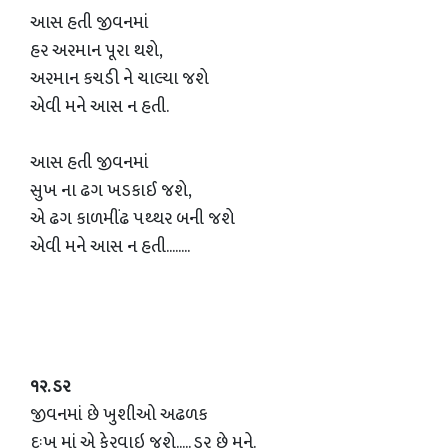
આસ હતી જીવનમાં
હર અરમાન પૂરા થશે,
અરમાન કચડી ને ચાલ્યા જશે
એવી મને આસ ન હતી.
આસ હતી જીવનમાં
સુખ ના ઢગ ખડકાઈ જશે,
એ ઢગ કાળમીંઢ પથ્થર બની જશે
એવી મને આસ ન હતી........
૧૨. ડર
જીવનમાં છે ખુશીઓ અઢળક
દુઃખ માં એ ફેરવાઇ જશે..... ડર છે મને.