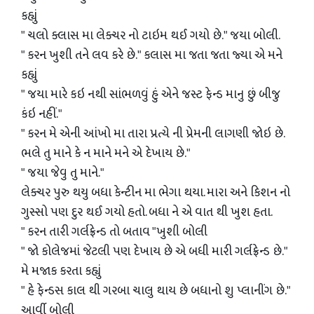
કહ્યું
" ચલો ક્લાસ મા લેક્ચર નો ટાઇમ થઈ ગયો છે." જયા બોલી.
" કરન ખુશી તને લવ કરે છે." કલાસ મા જતા જતા જ્યા એ મને
કહ્યું
" જયા મારે કઇ નથી સાંભળવું હું એને જસ્ટ ફેન્ડ માનુ છું બીજુ
કંઇ નહીં."
" કરન મે એની આંખો મા તારા પ્રત્યે ની પ્રેમની લાગણી જોઇ છે.
ભલે તુ માને કે ન માને મને એ દેખાય છે."
" જયા જેવુ તુ માને."
લેક્ચર પુરુ થયુ બધા કેન્ટીન મા ભેગા થયા. મારા અને કિશન નો
ગુસ્સો પણ દુર થઈ ગયો હતો. બધા ને એ વાત થી ખુશ હતા.
" કરન તારી ગર્લફ્રેન્ડ તો બતાવ "ખુશી બોલી
" જો કોલેજમાં જેટલી પણ દેખાય છે એ બધી મારી ગર્લફ્રેન્ડ છે."
મે મજાક કરતા કહ્યું
" હે ફેન્ડસ કાલ થી ગરબા ચાલુ થાય છે બધાનો શુ પ્લાનીંગ છે."
આર્વી બોલી