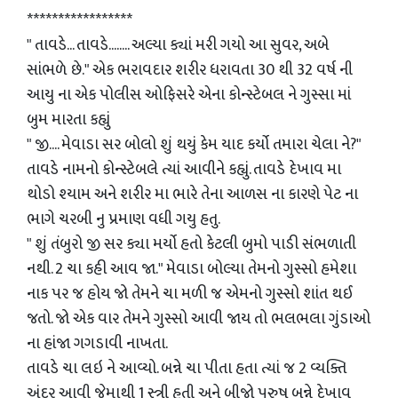
*****************
" તાવડે... તાવડે........ અલ્યા ક્યાં મરી ગયો આ સુવર, અબે
સાંભળે છે." એક ભરાવદાર શરીર ધરાવતા 30 થી 32 વર્ષ ની
આયુ ના એક પોલીસ ઓફિસરે એના કોન્સ્ટેબલ ને ગુસ્સા માં
બુમ મારતા કહ્યું
" જી.... મેવાડા સર બોલો શું થયું કેમ યાદ કર્યો તમારા ચેલા ને?"
તાવડે નામનો કોન્સ્ટેબલે ત્યાં આવીને કહ્યું. તાવડે દેખાવ મા
થોડો શ્યામ અને શરીર મા ભારે તેના આળસ ના કારણે પેટ ના
ભાગે ચરબી નુ પ્રમાણ વધી ગયુ હતુ.
" શું તંબુરો જી સર ક્યા મર્યો હતો કેટલી બુમો પાડી સંભળાતી
નથી. 2 ચા કહી આવ જા." મેવાડા બોલ્યા તેમનો ગુસ્સો હમેશા
નાક પર જ હોય જો તેમને ચા મળી જ એમનો ગુસ્સો શાંત થઈ
જતો. જો એક વાર તેમને ગુસ્સો આવી જાય તો ભલભલા ગુંડાઓ
ના હાંજા ગગડાવી નાખતા.
તાવડે ચા લઇ ને આવ્યો. બન્ને ચા પીતા હતા ત્યાં જ 2 વ્યક્તિ
અંદર આવી જેમાથી 1 સ્ત્રી હતી અને બીજો પુરુષ બન્ને દેખાવ