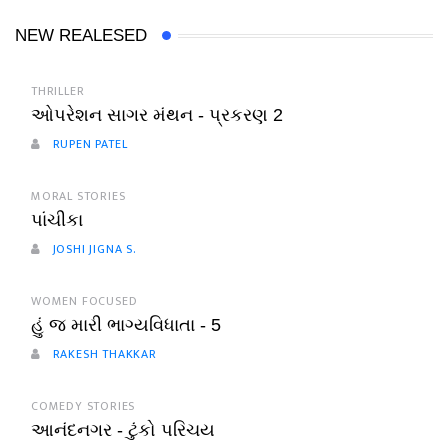
NEW REALESED
THRILLER
ઓપરેશન સાગર મંથન - પ્રકરણ 2
RUPEN PATEL
MORAL STORIES
પાંચીકા
JOSHI JIGNA S.
WOMEN FOCUSED
હું જ મારી ભાગ્યવિધાતા - 5
RAKESH THAKKAR
COMEDY STORIES
આનંદનગર - ટુંકો પરિચય