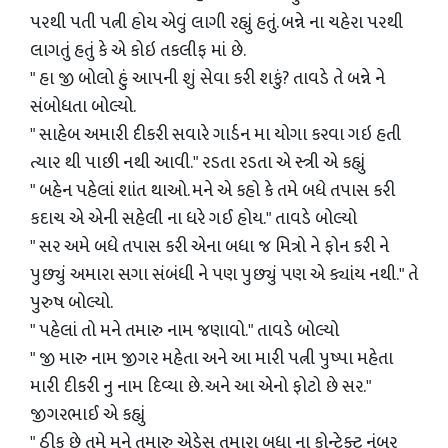
પરથી પતી પત્ની હોય એવું લાગી રહ્યું હતું. બન્ને ના ચહેરા પરથી
લાગતું હતું કે એ કોઇ તકલીફ માં છે.
" હા જી બોલો હું આપની શું સેવા કરી શકું? તાવડે તે બન્ને ને
સંબોધતા બોલ્યો.
" સાહેબ અમારી દીકરી સવારે ગાર્ડન મા યોગા કરવા ગઇ હતી
ત્યાર થી પાછી નથી આવી." રડતા રડતા એ સ્ત્રી એ કહ્યું
" બહેન પહેલાં શાંત થાઓ. મને એ કહો કે તમે બધે તપાસ કરી
કદાચ એ એની સહેલી ના ધરે ગઈ હોય." તાવડે બોલ્યો
" સર અમે બધે તપાસ કરી એના બધા જ મિત્રો ને ફોન કરી ને
પુછ્યું અમારા સગા સંબંધી ને પણ પુછ્યું પણ એ ક્યાંય નથી." તે
પુરુષ બોલ્યો.
" પહેલાં તો મને તમારુ નામ જણાવો." તાવડે બોલ્યો
" જી મારુ નામ જીગર મહેતા અને આ મારી પત્ની પુષ્પા મહેતા
મારી દીકરી નુ નામ દિવ્યા છે. અને આ એનો ફોટો છે સર."
જીગરભાઈ એ કહ્યું
" ઠીક છે તમે મને તમારુ એડ્રેસ તમારા બધા ના કોન્ટ્રેક્ટ નંબર