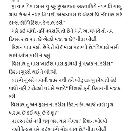
" હા યાર વિશાલ સાચુ કહું છું આવતા અઠવાડિયે નવરાત્રિ ચાલુ
થાય છે અને નવરાત્રિ પછી એક્ઝામસ છે એટલે પ્રિન્સિપાલ સરે
ડાન્સ કોમ્પિટિશન કેન્સલ કરી. "
" અરે કઇ વાંધો નહીં નવરાત્રિ તો છેને અને આ વખતે તો નવ
દિવસ રજા પણ છે એટલે મજા જ છે." નીતા બોલી
" કિશન વાત મલી છે કે તે કોઈ માલ પટાવ્યો છે. "વિશાલે મારી
સામે આંખ મારી ને કહ્યું
" વિશાલ તુ મારા ખાઈશ મારા હાથથી તું મજાક ના કરીશ."
કિશન ગુસ્સે થઈ ને બોલ્યો
" હા હવે ગુસ્સે થવાની જરૂર નથી. તને ખોટુ લાગ્યુ હોય તો કંઈ
વાંધો નહીં 2 રોટલી વધારે ખાજે. " વિશાલે ફરી કિશન ની મજાક
કરી
"વિશાલ તુ એને હેરાન ના કરીશ. કિશન કેમ આજે તારો મુળ
ખરાબ છે કંઈ થયું છે કે શું? "
" ના કરન કંઈ નથી થયુ બસ યાર એમજ. " કિશન બોલ્યો
" ચલો ફેન્ડસ ઘરે જઈશું હવે મોડુ થાય છે. " નીતા બોલી