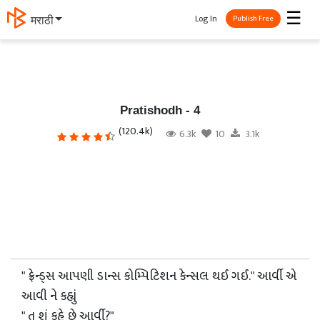
☰
Log In
தமிழ்
Publish Free
Pratishodh - 4
(120.4k)
6.3k
10
3.1k
" ફ્રેન્ડ્સ આપણી ડાન્સ કોમ્પિટિશન કેન્સલ થઈ ગઈ." આર્વી એ
આવી ને કહ્યું
" તુ શું કહે છે આર્વી?"