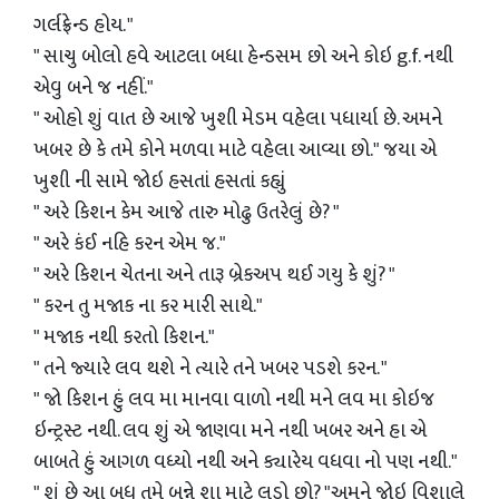
ગર્લફ્રેન્ડ હોય. "
" સાચુ બોલો હવે આટલા બધા હેન્ડસમ છો અને કોઇ g.f. નથી
એવુ બને જ નહીં."
" ઓહો શું વાત છે આજે ખુશી મેડમ વહેલા પધાર્યા છે. અમને
ખબર છે કે તમે કોને મળવા માટે વહેલા આવ્યા છો." જયા એ
ખુશી ની સામે જોઇ હસતાં હસતાં કહ્યું
" અરે કિશન કેમ આજે તારુ મોઢુ ઉતરેલું છે? "
" અરે કંઈ નહિ કરન એમ જ."
" અરે કિશન ચેતના અને તારૂ બ્રેકઅપ થઈ ગયુ કે શું? "
" કરન તુ મજાક ના કર મારી સાથે."
" મજાક નથી કરતો કિશન."
" તને જ્યારે લવ થશે ને ત્યારે તને ખબર પડશે કરન. "
" જો કિશન હું લવ મા માનવા વાળો નથી મને લવ મા કોઇજ
ઇન્ટ્રસ્ટ નથી. લવ શું એ જાણવા મને નથી ખબર અને હા એ
બાબતે હું આગળ વધ્યો નથી અને ક્યારેય વધવા નો પણ નથી."
" શું છે આ બધુ તમે બન્ને શા માટે લડો છો? "અમને જોઇ વિશાલે