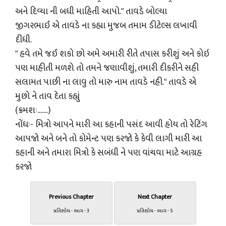
અને દિવ્યા ની બધી માહિતી આપો." તાવડે બોલ્યા
જીગરભાઈ એ તાવડે ના કહ્યા મુજબ તમામ ડીટેલ્સ લખાવી
દીધી.
" હવે તમે જઈ શકો છો અમે અમારી રીતે તપાસ કરીશું અને કોઇ
પણ માહીતી મળશે તો તમને જણાવીશું, તમારી દીકરીને સહી
સલામત પાછી ના લાવુ તો મારુ નામ તાવડે નહી." તાવડે એ
મુછો ને તાવ દેતા કહ્યું
(ક્રમશઃ.......)
નોંધઃ- મિત્રો આપને મારી આ કહાની પસંદ આવી હોય તો રેટિંગ
આપજો અને બને તો કોમેન્ટ પણ કરજો કે કેવી લાગી મારી આ
કહાની અને તમારા મિત્રો કે સબંધી ને પણ વાંચવા માટે આગ્રહ
કરજો
Previous Chapter
Next Chapter
પ્રતિશોધ - ભાગ - 3
પ્રતિશોધ - ભાગ - 5