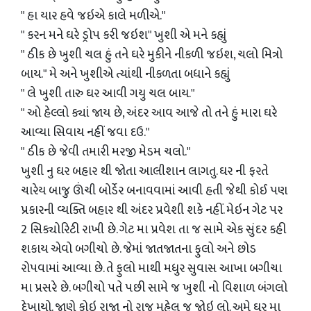
" હા યાર હવે જઇએ કાલે મળીએ."
" કરન મને ઘરે ડ્રોપ કરી જઇશ" ખુશી એ મને કહ્યું
" ઠીક છે ખુશી ચલ હું તને ઘરે મુકીને નીકળી જઇશ, ચલો મિત્રો
બાય." મે અને ખુશીએ ત્યાંથી નીકળતા બધાને કહ્યું
" લે ખુશી તારુ ઘર આવી ગયુ ચલ બાય."
" ઓ હેલ્લો ક્યાં જાય છે, અંદર આવ આજે તો તને હું મારા ઘરે
આવ્યા સિવાય નહીં જવા દઉ."
" ઠીક છે જેવી તમારી મરજી મેડમ ચલો."
ખુશી નુ ઘર બહાર થી જોતા આલીશાન લાગતુ. ઘર ની ફરતે
ચારેય બાજુ ઊંચી બોર્ડેર બનાવવામાં આવી હતી જેથી કોઈ પણ
પ્રકારની વ્યક્તિ બહાર થી અંદર પ્રવેશી શકે નહીં. મેઇન ગેટ પર
2 સિક્યોરિટી રાખી છે. ગેટ મા પ્રવેશ તા જ સામે એક સુંદર કહી
શકાય એવો બગીચો છે. જેમાં જાતજાતના ફુલો અને છોડ
રોપવામાં આવ્યા છે. તે ફુલો માથી મધુર સુવાસ આખા બગીચા
મા પ્રસરે છે. બગીચો પતે પછી સામે જ ખુશી નો વિશાળ બંગલો
દેખાયો. જાણે કોઇ રાજા નો રાજ મહેલ જ જોઇ લો. અમે ઘર મા