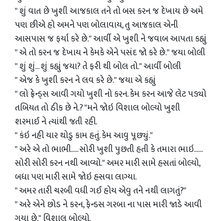
" શું વાત છે ખુશી આજકાલ તને તો બસ કરન જ દેખાય છે અમે
પણ છીએ હો અમને પણ બોલાવાય, તુ આજકાલ એની
આસપાસ જ ફર્યા કરે છે." આર્વી એ ખુશી ને જવાબ આપતા કહ્યું
" એ તો કરન જ દેખાય ને કેમકે એને પસંદ જો કરે છે." જયા બોલી
" શું શું... શું કહ્યું જયા? તે ફરી થી બોલ તો." આર્વી બોલી
" એજ કે ખુશી કરન ને લવ કરે છે." જયા એ કહ્યું
" લો ફ્રેન્ડ્સ આવી ગયો ખુશી નો કરન. કેમ કરન આજે લેટ પડ્યો
તબિયત તો ઠીક છે ને.? "મને જોઇ વિશાલ બોલ્યો ખુશી
શરમાઈ ને ત્યાંથી જતી રહી.
" કંઇ નહી યાર થોડુ કામ હતું. કેમ આવુ પૂછ્યું."
" અરે એ તો ભાભી..... સોરી ખુશી પુછતી હતી કે તમારા ભાઇ......
સોરી સોરી કરન નથી આવ્યો." અમર મારી સામે હસતાં બોલ્યો,
બધા પણ મારી સામે જોઇ હસવા લાગ્યા.
" અમર તારી ચરબી વધી ગઈ હોય એવુ તને નથી લાગતું?"
" અરે એને છોડ ને કરન, ફેન્ડસ ગરબા ના પાસ મારી જાડે આવી
ગયા છે." વિશાલ બોલ્યો.