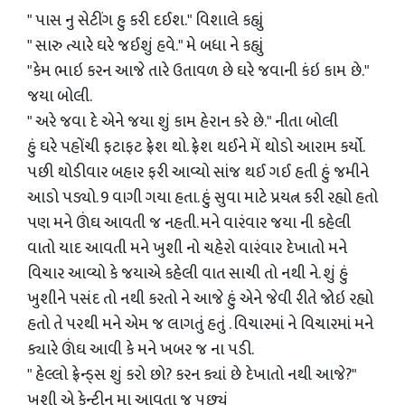
" પાસ નુ સેટીંગ હુ કરી દઈશ." વિશાલે કહ્યું
" સારુ ત્યારે ઘરે જઈશું હવે." મે બધા ને કહ્યું
"કેમ ભાઇ કરન આજે તારે ઉતાવળ છે ઘરે જવાની કંઇ કામ છે."
જયા બોલી.
" અરે જવા દે એને જયા શું કામ હેરાન કરે છે." નીતા બોલી
હું ઘરે પહોંચી ફટાફટ ફ્રેશ થો. ફ્રેશ થઈને મેં થોડો આરામ કર્યો.
પછી થોડીવાર બહાર ફરી આવ્યો સાંજ થઈ ગઈ હતી હું જમીને
આડો પડ્યો. 9 વાગી ગયા હતા. હું સુવા માટે પ્રયત્ન કરી રહ્યો હતો
પણ મને ઊંઘ આવતી જ નહતી. મને વારંવાર જયા ની કહેલી
વાતો યાદ આવતી મને ખુશી નો ચહેરો વારંવાર દેખાતો મને
વિચાર આવ્યો કે જયાએ કહેલી વાત સાચી તો નથી ને. શું હું
ખુશીને પસંદ તો નથી કરતો ને આજે હું એને જેવી રીતે જોઇ રહ્યો
હતો તે પરથી મને એમ જ લાગતું હતું . વિચારમાં ને વિચારમાં મને
ક્યારે ઊંઘ આવી કે મને ખબર જ ના પડી.
" હેલ્લો ફ્રેન્ડ્સ શું કરો છો? કરન ક્યાં છે દેખાતો નથી આજે?"
ખુશી એ કેન્ટીન મા આવતા જ પુછ્યું