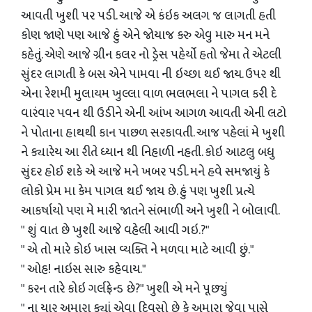
આવતી ખુશી પર પડી. આજે એ કંઇક અલગ જ લાગતી હતી
કોણ જાણે પણ આજે હું એને જોયાજ કરુ એવુ મારુ મન મને
કહેતું. એણે આજે ગ્રીન કલર નો ડ્રેસ પહેર્યો હતો જેમા તે એટલી
સુંદર લાગતી કે બસ એને પામવા ની ઇચ્છા થઈ જાય. ઉપર થી
એના રેશમી મુલાયમ ખુલ્લા વાળ ભલભલા ને પાગલ કરી દે
વારંવાર પવન થી ઉડીને એની આંખ આગળ આવતી એની લટો
ને પોતાના હાથથી કાન પાછળ સરકાવતી. આજ પહેલાં મે ખુશી
ને ક્યારેય આ રીતે ધ્યાન થી નિહાળી નહતી. કોઇ આટલુ બધુ
સુંદર હોઈ શકે એ આજે મને ખબર પડી. મને હવે સમજાયું કે
લોકો પ્રેમ મા કેમ પાગલ થઈ જાય છે. હું પણ ખુશી પ્રત્યે
આકર્ષાયો પણ મે મારી જાતને સંભાળી અને ખુશી ને બોલાવી.
" શું વાત છે ખુશી આજે વહેલી આવી ગઇ.?"
" એ તો મારે કોઇ ખાસ વ્યક્તિ ને મળવા માટે આવી છું."
" ઓહ! નાઇસ સારુ કહેવાય."
" કરન તારે કોઇ ગર્લફ્રેન્ડ છે?" ખુશી એ મને પૂછ્યું
" ના યાર અમારા ક્યાં એવા દિવસો છે કે અમારા જેવા પાસે