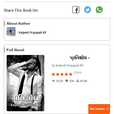
Share This Book On:
About Author
Follow
Kalpesh Prajapati KP
Full Novel
પ્રતિશોધ -
by Kalpesh Prajapati KP
(1.8m)
92.5k
104
45.8k
Total Episodes : 15