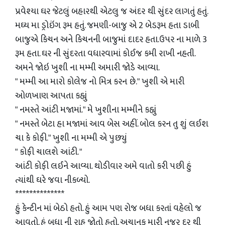
પ્રવેશ્યા ઘર જેટલું બહારથી એટલુ જ અંદર થી સુંદર લાગતું હતું.
મઘ્ય મા ડ્રોઇંગ રૂમ હતું. જમણી-બાજુ એ 2 બેડરૂમ હતા ડાબી
બાજુએ કિચન અને કિચનની બાજુમાં દાદર હતા.ઉપર ના માળે 3
રૂમ હતા. ઘર ની સુંદરતા વધારવામાં કોઈજ કમી રાખી નહતી.
અમને જોઇ ખુશી ના મમ્મી અમારી જોડે આવ્યા.
" મમ્મી આ મારો કોલેજ નો મિત્ર કરન છે." ખુશી એ મારી
ઓળખાણ આપતા કહ્યું
" નમસ્તે આંટી મજામાં." મે ખુશીના મમ્મીને કહ્યું
" નમસ્તે બેટા હા મજામાં આવ બેસ અહીં. બોલ કરન તુ શું લઈશ
ચા કે કોફી." ખુશી ના મમ્મી એ પુછ્યું
" કોફી ચાલશે આંટી. "
આંટી કોફી લઈને આવ્યા. થોડીવાર અમે વાતો કરી પછી હું
ત્યાંથી ઘરે જવા નીકળ્યો.
**************
હું કેન્ટીન માં બેઠો હતો. હું આમ પણ રોજ બધા કરતાં વહેલો જ
આવતો. હું બધા ની રાહ જોતો હતો. અચાનક મારી નજર દુર થી