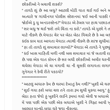
છોકરીઓ ને બચાવી શકશે?
" તાવડે શું છે આ બધુ? આટલી મોટી વાત થઈ ગઈ અન
અત્યારે જ ગાંધીનગર પોલીસ સ્ટેશનમાં જઈ આની પાક્ક
જોઈએ ડુ યુ અનડરસ્ટેન્ડ?" મેવાડા એ ટેબલ પર હાથ પછાડતા ત
" સર બધુ જ થઈ જશે તમે ચિંતા ના કરો." તાવડે એ મુછો ને ત
માટે નીકળે છે. મેવાડા ચેર પર બેઠા બેઠા વિચારે છે કે આ બ
કંઇક કામ યાદ આવતા મેવાડા ત્યાંથી નીકળે છે. સાંજ સુધીમ
" હા તો તાવડે શું સમાચાર લાવ્યો?" મેવાડા એ તાવડે ને પૂછ્યુ
" કંઈ ખાસ માહિતી મળી નથી બસ સમાચાર માં જે બતાવી રહ્
છે. પણ એક વાત કોમન છે સર બધી છોકરીઓ અમીર ધરની છે."
થયેલા મેવાડા એ ચા મંગાવી ચા ની ચૂસકી લગાવતા લગાવતા
ગુનેગાર ને કેવી રીતે પકડવો?
*****************
" આટલું અંધારુ કેમ છે ઘરમાં દેખાતું કેમ નથી?" ખુશી એ ઘરમાં
" સુઈ ગયા હશે બધા ચલ તને તારા રૂમ સુધી મુકવા આવુ." હુ
બેઠા હતા જેવો હું ખુશીને લઈને રૂમમાં ગયો એવી જ બધા
મેં પણ પછી એક પછી એક બધાએ ખુશી ને ગિફ્ટ આપી ખ
આભાર માન્યો. બધા ઘરે જવા નીકળ્યા.