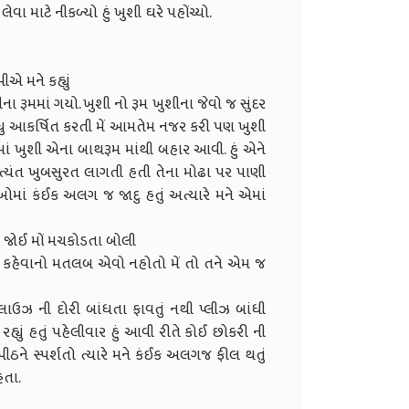
ેવા માટે નીકળ્યો હું ખુશી ઘરે પહોંચ્યો.
ીએ મને કહ્યું
ીના રૂમમાં ગયો. ખુશી નો રૂમ ખુશીના જેવો જ સુંદર
ુ આકર્ષિત કરતી મેં આમતેમ નજર કરી પણ ખુશી
ામાં ખુશી એના બાથરૂમ માંથી બહાર આવી. હું એને
ત્યંત ખુબસુરત લાગતી હતી તેના મોઢા પર પાણી
ોમાં કંઈક અલગ જ જાદુ હતું અત્યારે મને એમાં
મને જોઈ મોં મચકોડતા બોલી
રો કહેવાનો મતલબ એવો નહોતો મેં તો તને એમ જ
લાઉઝ ની દોરી બાંધતા ફાવતું નથી પ્લીઝ બાંધી
હ્યું હતું પહેલીવાર હું આવી રીતે કોઈ છોકરી ની
ીઠને સ્પર્શતો ત્યારે મને કંઈક અલગજ ફીલ થતું
હતા.