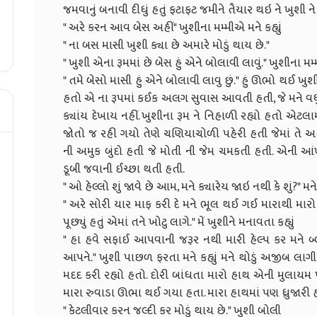
જમવાનું બનાવી દીધું હતું ફટાફટ જમીને તૈયાર થઇ ને ખુશી ને લ
" અરે કરન આવ બેસ અહીં" ખુશીના મમ્મીએ મને કહ્યું
" ના બસ માસી ખુશી ક્યા છે અમારે મોડું થાય છે."
" ખુશી એના રૂમમાં છે બેસ હું એને બોલાવી લાવું." ખુશીના મમ્મ
" તમે બેસો માસી હું એને બોલાવી લાવુ છું." હું ઊભો થઈ ખુશ
હતો એ ના રૂપમાં કઈક અલગ સુવાસ આવતી હતી, જે મને વધ
ક્યાંય દેખાય નહીં. ખુશીના રૂમ ને નિહાળી રહ્યો હતો એટલ
જોતો જ રહી ગયો તેણે ચણિયાચોળી પહેરી હતી જેમાં તે અ
ની અમુક બુંદો હતી જે મોતી ની જેમ ચમકતી હતી. એની આંખ
ડૂબી જવાની ઈચ્છા થતી હતી.
" ઓ હેલ્લો શું જાવે છે આમ, મને ક્યારેય જાઇ નથી કે શું?" 
" અરે સોરી યાર માફ કરી દે મને ભૂલ થઈ ગઈ મારાથી મા
પૂછ્યું હતું એમાં તને ખોટુ લાગે." મેં ખુશીને મનાવતા કહ્યું
" હા હવે સફાઈ આપવાની જરૂર નથી મારી હેલ્પ કર મને બ્
આપને." ખુશી પાછળ ફરતા મને કહ્યું મને થોડું અજીબ લાગી ર
મદદ કરી રહ્યો હતો. દોરી બાંધતા મારો હાથ એની મુલાયમ પ
મારા રુવાડા ઊભા થઈ ગયા હતા. મારા હાથમાં પણ ધ્રુજારી 
" કેટલીવાર કરન જલ્દી કર મોડું થાય છે." ખુશી બોલી