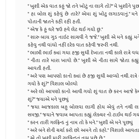
" ખુશી એક વાત કહું જો તને ખોટું ના લાગે તો?" મે ખુશીને પુછ્ય
" હા બોલ શું કહેવું છે તારે? એમા શું ખોટુ લગાડવાનું." મ
પોતાની જાતને કહી રહી હતી.
" એજ કે હું ઘરે જઉ હવે લેટ થઈ ગયો છું."
" સારુ બાય ગુડ નાઇટ સાચવી ને જજે." ખુશી એ મને કહ્યું. 
કહેવુ નથી વાંધો નહીં દરેક વાત કહેવી જરુરી નથી.
" ભાભી ભાઈ ક્યાં ગયા હજી સુધી દેખાતા નથી કાલે રાત્રે વધારે
" નીતા તારે મારા ખાવો છે." ખુશી એ નીતા સામે જોતા 
આવતી હતી.
" અરે પણ આપણો કાનો ક્યાં છે હજી સુધી આવ્યો નથી. રાત્રે
ગયો કે શું?" વિશાલ બોલ્યો
" અરે લો આપણો કાનો આવી ગયો શું વાત છે કરન આજે કેમ 
શું?" જયાએ મને પૂછ્યું
" જયા આજકાલ બહુ બોલવા લાગી હોય એવું તને નથી લાગતુ.
સમજી." જયાને જવાબ આપતા કહ્યું. લેક્ચર નો ટાઈમ થઈ ગ
" કરન તારી ગર્લફ્રેન્ડ નું નામ તો કે મને." ખુશી એ મને પૂછ્યું
" અરે બંને શેની ચર્ચા કરો છો અમને તો કહો." વિશાલે આવતા ક
" એ તો ખુશી મારી ગર્લફ્રેન્ડનું નામ પૂછે છે."