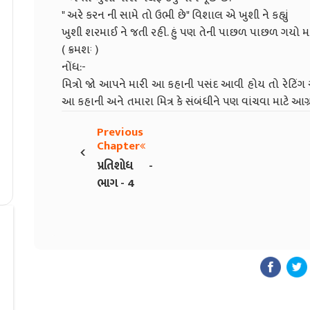
" અરે કરન ની સામે તો ઉભી છે" વિશાલ એ ખુશી ને કહ્યું
ખુશી શરમાઈ ને જતી રહી. હું પણ તેની પાછળ પાછળ ગયો મારે
( ક્રમશઃ )
નોંધ:-
મિત્રો જો આપને મારી આ કહાની પસંદ આવી હોય તો રેટિંગ 
આ કહાની અને તમારા મિત્ર કે સંબંધીને પણ વાંચવા માટે આગ્
Previous
‹
Chapter
પ્રતિશોધ -
ભાગ - 4