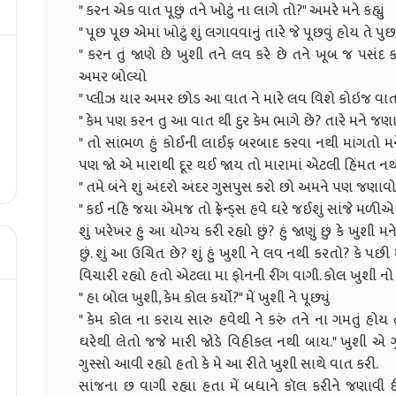
" કરન એક વાત પૂછું તને ખોટું ના લાગે તો?" અમરે મને કહ્યું
" પૂછ પૂછ એમાં ખોટું શું લગાવવાનું તારે જે પૂછવું હોય તે પુછ
" કરન તું જાણે છે ખુશી તને લવ કરે છે તને ખૂબ જ પસંદ કરે
અમર બોલ્યો
" પ્લીઝ યાર અમર છોડ આ વાત ને મારે લવ વિશે કોઇજ વાત
" કેમ પણ કરન તુ આ વાત થી દુર કેમ ભાગે છે? તારે મને જણાવવુ
" તો સાંભળ હું કોઈની લાઈફ બરબાદ કરવા નથી માંગતો મ
પણ જો એ મારાથી દૂર થઈ જાય તો મારામાં એટલી હિંમત નથી ક
" તમે બંને શું અંદરો અંદર ગુસપુસ કરો છો અમને પણ જણાવ
" કઈ નહિ જયા એમજ તો ફ્રેન્ડ્સ હવે ઘરે જઈશું સાંજે મળીએ ગ
શું ખરેખર હું આ યોગ્ય કરી રહ્યો છું? હું જાણું છું કે ખુશી મ
છું. શું આ ઉચિત છે? શું હું ખુશી ને લવ નથી કરતો? કે પછ
વિચારી રહ્યો હતો એટલા મા ફોનની રીંગ વાગી. કોલ ખુશી નો હ
" હા બોલ ખુશી, કેમ કોલ કર્યો?" મેં ખુશી ને પૂછ્યું
" કેમ કોલ ના કરાય સારુ હવેથી ને કરું તને ના ગમતું હોય ત
ઘરેથી લેતો જજે મારી જોડે વિહીકલ નથી બાય." ખુશી એ ગ
ગુસ્સો આવી રહ્યો હતો કે મે આ રીતે ખુશી સાથે વાત કરી.
સાંજના છ વાગી રહ્યા હતા મેં બધાને કૉલ કરીને જણાવી