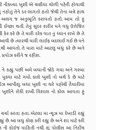
ાટે નીકળ્યા. ખુશી એ ચણીયા ચોળી પહેરી હોવાથી
હોતું તેને ડર લાગતો હતો જેથી તેના બન્ને હાથ
ંઈક અલગ જ અનુભૂતિ કરાવતો હતો. આમ તો હું
્છા થતી. તેનું સુંદર શરીર મને વધુ ઉત્તેજિત
ટલી કેર કરે છે તે મારી દરેક વાત નું ધ્યાન રાખે છે તે
 આવી છે ત્યારથી મારી લાઈફ બદલાઈ ગઈ છે મને
ી આવતો. તે મારા માટે આટલું બધું કરે છે અને
ે પ્રપોઝ કરીને જ રહીશ.
 ને કહ્યું. પછી અમે બધાની જોડે ગયા અને ગરબા
મુકવા માટે ગયો. કાલે ખુશી નો બર્થ ડે છે માટે
પ્રાઇઝ આપીશું. બધા ખુશી ના ઘરે પહોંચી તૈયારીમાં
ઢી ખુશીને રોકી રાખી. વિશાલ નો કોલ આવતા હું
 ચર્ચા કરતા હતા. એટલા મા ન્યૂઝ મા દેખાડી રહ્યું
ું છે. આ બધુ કોણ કરી રહ્યુ છે અને શા માટે કરી
 ની કોઇજ માહિતી નથી. શું પોલીસ આ નિર્દોષ