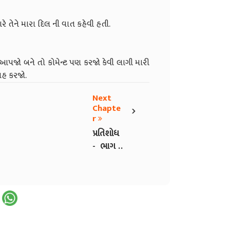
 તેને મારા દિલ ની વાત કહેવી હતી.
આપજો બને તો કોમેન્ટ પણ કરજો કેવી લાગી મારી
રહ કરજો.
Next
›
Chapte
r
પ્રતિશોધ
- ભાગ -
6