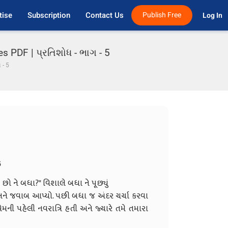
tise
Subscription
Contact Us
Publish Free
Log In 
es PDF | પ્રતિશોધ - ભાગ - 5
 - 5
5
છો ને બધા?" વિશાલે બધા ને પૂછ્યું
ે જવાબ આપ્યો. પછી બધા જ અંદર ચર્ચા કરવા
ની પહેલી નવરાત્રિ હતી અને જ્યારે તમે તમારા