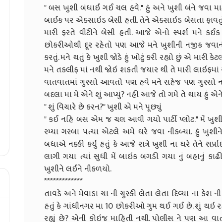
" બસ ખુશી બંધાઈ ગઈ ચલ હવે." હું અને ખુશી બંને જવા મ
બાઈક પર એક્સાઇડ બેસી હતી. તેને એક્સાઇડ બેસતા ફાવતું ન
મારી ફરતે વીંટીને બેસી હતી. આજે એનો સ્પર્શ મને ક
છોકરીઓથી દૂર રહેતો પણ આજે મને ખુશીની નજીક જવાની ઈચ
કરતું. મને થતું કે ખુશી જોડે હું ખોટું કરી રહ્યો છું એ મારી કે
મને તકલીફ માં નથી જોઇ શકતી જયાર થી તે મારી લાઇફમાં
વાતવાતમાં ગુસ્સો આવતો પણ હવે મને સહેજ પણ ગુસ્સો નથ
બદલા મા મે એને શું આપ્યું? નહી આજે તો ગમે તે થાય હું એન
" શું વિચારે છે કરન?" ખુશી એ મને પૂછ્યું
" કઈ નહિ બસ એમ જ ચલ આવી ગયો પાર્ટી પ્લોટ." મેં ખુશી
રમ્યા ગરબા પત્યા એટલે અમે ઘરે જવા નીકળ્યા. હું ખુશીને 
બધાએ નક્કી કર્યું હતું કે આજે રાત્રે ખુશી ના ઘરે તેને સર્
લાગી ગયા ત્યાં સુધી મેં બાઇક બગડી ગયા નું બહાનું કા
ખુશીને લઈને નીકળયો.
*************
તાવડે અને મેવાડા ચા ની ચુસ્કી લેતા લેતા દિવ્યા ના કેશ ની
હતું કે ગાંધીનગર મા 10 છોકરીઓ ગુમ થઈ ગઈ છે. શું થઇ રહ્ય
રહ્યું છે? એની કોઇજ માહિતી નથી. પોલીસ ને પણ આ વાત