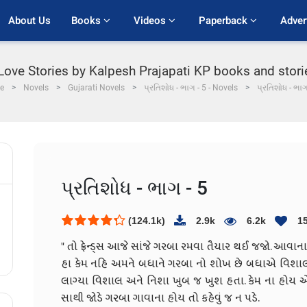
About Us
Books 
Videos 
Paperback 
Adver
 Love Stories by Kalpesh Prajapati KP books and stori
e
Novels
Gujarati Novels
પ્રતિશોધ - ભાગ - 5 - Novels
પ્રતિશોધ - ભાગ
પ્રતિશોધ - ભાગ - 5
(124.1k)
2.9k
6.2k
1
" તો ફ્રેન્ડ્સ આજે સાંજે ગરબા રમવા તૈયાર થઈ જજો. આવાના 
હા કેમ નહિ અમને બધાને ગરબા નો શોખ છે બધાએ વિશાલન
લાગ્યા વિશાલ અને નિશા ખુબ જ ખુશ હતા. કેમ ના હોય એમ
સાથી જોડે ગરબા ગાવાના હોય તો કહેવું જ ન પડે.