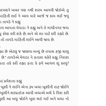
ે આપણને ખબર પણ નથી શરમ આવવી જોઇએ. તુ
ી માહિતી લઈ ને આવ મારે આજે જ કામ થઈ જવુ
ાવડે ને કહ્યું
ાવ આપતાં મેવાડા ને કહ્યું અને તે ગાંધીનગર જવા
ધુ કોણ કરી શકે છે. અને એ શા માટે કરી રહ્યો છે.
ાં તો તાવડે માહિતી લઈને આવી જાય છે.
ં
યા છે એટલું જ જાણવા મળ્યું છે તપાસ હજી ચાલુ
 તાવડેએ મેવાડા ને હતાશ ચહેરે કહ્યું. નિરાશ
 તર્ક કરી રહ્યા હતા કે હવે આગળ શું કરવું?
 પ્રવેશતા કહ્યું
ં ખુશી ને લઈને એના રૂમ બધા ખુશીની રાહ જોઈને
એ ખુશીને સરપ્રાઇઝ આપી બધાએ બર્થ ડે વિશ કરી
ુશી આ બધું જોઇને ખુશ થઇ ગઈ અને બધા નો