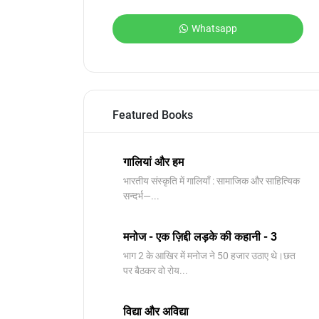
Whatsapp
Featured Books
गालियां और हम
भारतीय संस्कृति में गालियाँ : सामाजिक और साहित्यिक
सन्दर्भ—...
मनोज - एक ज़िद्दी लड़के की कहानी - 3
भाग 2 के आखिर में मनोज ने 50 हजार उठाए थे।छत
पर बैठकर वो रोय...
विद्या और अविद्या