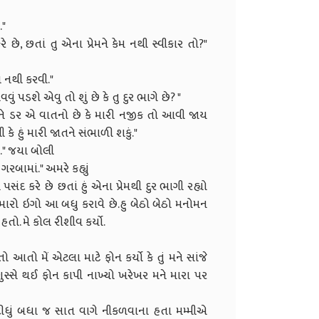
."
 છે, છતાં તુ એના પ્રેમને કેમ નથી સ્વીકાર તો?"
 નથી કરવી."
ં પડશે એવુ તો શું છે કે તુ દુર ભાગે છે? "
ને ડર એ વાતનો છે કે મારી નજીક તો આવી જાય
ે હું મારી જાતને સંભાળી શકું."
ો." જયા બોલી
રબામાં." અમરે કહ્યું
ને પસંદ કરે છે છતાં હું એના પ્રેમથી દુર ભાગી રહ્યો
ી મારો ઇગો આ બધુ કરાવે છે.હુ બેઠો બેઠો મનોમન
તો. મે કોલ રીશીવ કર્યો.
ો આતો મેં એટલા માટે ફોન કર્યો કે તું મને સાંજે
ુસ્સે થઈ ફોન કાપી નાખ્યો ખરેખર મને મારા પર
 દીધું બધા જ સાત વાગે નીકળવાના હતા મમ્મીએ