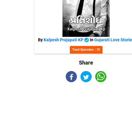
By
Kalpesh Prajapati KP
In
Gujarati Love Stori
Total Episodes : 15
Share