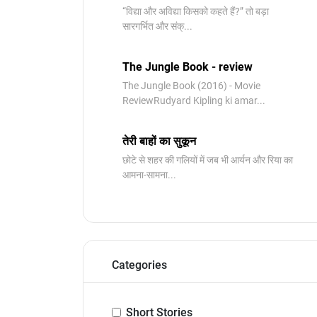
“विद्या और अविद्या किसको कहते हैं?” तो बड़ा
सारगर्भित और संक्...
The Jungle Book - review
The Jungle Book (2016) - Movie
ReviewRudyard Kipling ki amar...
तेरी बाहों का सुकून
छोटे से शहर की गलियों में जब भी आर्यन और रिया का
आमना-सामना...
Categories
Short Stories