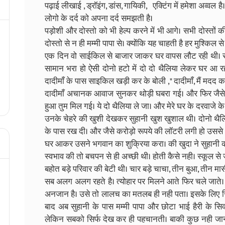
पढ़ाई लीखाई , ड्रॉइंग, डांस, गायिकी, एक्टिंग में हमेशा अव्वल 
लोगो के दर्द को अपना दर्द समझती है।
पड़ोशी और दोस्तो को भी हेल्प करने में भी आगे। सभी दोस्तों क
दोस्तो से न ही मम्मी पापा से। क्योंकि यह चाहती है हर मुश्किल
एक दिन वो साईकिल से बाजार जाकर घर वापस लौट रही थी। रास्त
सामान भरा हो ऐसी दोनो हटो में दो दो थैलिया लेकर घर आ रह
दादीमाँ के पास साइकिल खड़ी कर के बोली ," दादीमाँ, मैं मदद क
दादीमाँ अचानक आवाज सुनकर थोड़ी घबरा गई। और फिर जैसे ज
हुआ तुम मिल गई। ये दो थैलिया ले जा। और मेरे घर के दरवाजे के
उनके चेहरे की खुशी देखकर सुहानी खुश खुशाल थी। दोनो थै
के पास रख दी। और जैसे करोड़ो रूपये की लॉटरी लगी हो उससे 
घर आकर उसने भगवान का शुक्रिया करा। की खुदा ने सुहानी 
स्वभाव की तो बचपन से ही अच्छी थी। होती कैसे नही। स्कूल स
बहोत बड़े परिवार की बेटी थी। चार बड़े चाचा, तीन बुआ, तीन म
सब अलग अलग रहते है। त्योहार पर मिलने आते फिर चले जाते। 
अनजान है। उसे तो लालच का मतलब ही नही पता। इसके लिए सिर
बाद अब सुहानी के पास मम्मी पापा और छोटा भाई हैरी के सि
लेकिन सबको सिर्फ देख कर ही पहचानती। बाकी कुछ नही जानत