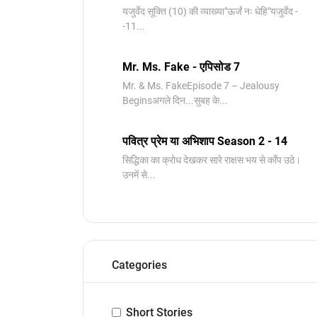
यजुर्वेद सूक्ति (10) की व्याख्या"ऊर्जं नः धेहि"यजुर्वेद -
-11...
Mr. Ms. Fake - एपिसोड 7
Mr. & Ms. FakeEpisode 7 – Jealousy
Beginsअगले दिन...सुबह के...
पवित्र प्रेम या अभिशाप Season 2 - 14
सिद्धिका का क्रोध देखकर सारे राक्षस भय से काँप उठे।
उनमें से...
Categories
Short Stories