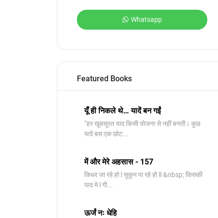
Whatsapp
Featured Books
यूँ ही निकले थे… यादें बन गईं
“हर खूबसूरत याद किसी योजना से नहीं बनती। कुछ
यादें बस एक छोट...
में और मेरे अहसास - 157
किधर जा रहे हो l सुकून पा रहे हो ll &nbsp; किसकी
याद मे l गी...
ऊर्जं नः धेहि