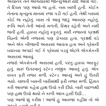
અચાનક તેને અગિયારમી જાન્યુઆરી યાદ આવી ગઈ.
તે દિવસ પણ આવો જ હતો. બસ ખાલી હતી. કોઈક
નેતાના મૃત્યુના માનમાં રજા પડી ગઈ હતી. તેથી બસમાં
કોઈ જ નહોતું. ખાસ તો આવું જાડું આવરણ નહોતું.
રૂચિ અને તેની આંખો મળતી, સ્થિર રહેતી અને નમી
જતી હતી. હાસ્ય નહોતું સ્ફુરતું. મારી નજરનાં પ્રશ્નાર્થ
ચિહ્નો એની નજરમાં પણ ડોકાયા હતા. પ્રશ્નાર્થ વડે
અને એક બીજાની અસરમાં આવતા હતા અને પ્રેમની
વ્યાખ્યા અપાઈ ગઈ કે પ્રેમમાં પડવું એટલે એકમેકની
અસરમાં આવવું.
નજરો એકમેકની અસરમાં હતી, પરંતુ હાસ્ય અસ્ફૂટ
હતું. મારું ઉતરવાનું સ્ટેન્ડ નજીક આવતું હતું. એક
વખત ફરી નજર મળી. સ્ટેન્ડ આવ્યું અને હું ઉતરી
ગયો. ચાલતી બસની બારીમાંથી ફરી નજર મળી. હિંમત
કરી આવજા કહેવા હાથ ઉંચો કરી દીધો. બારી પાછળથી
પણ હાથ ઉંચો થયો ને કાળી આંખ હસી ઉઠી…
પણ આજે શું કરીશ ! આજે હું આવજા કહીશ તો એ