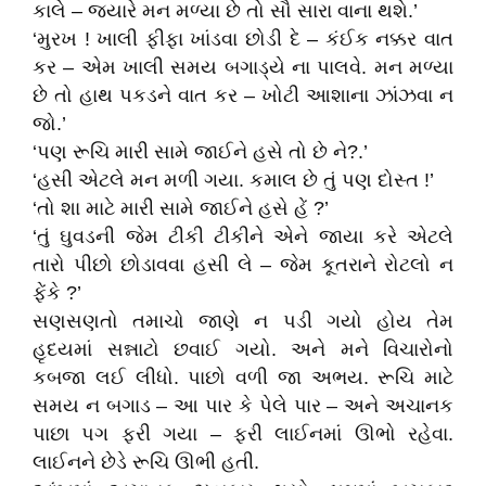
કાલે – જ્યારે મન મળ્યા છે તો સૌ સારા વાના થશે.’
‘મુરખ ! ખાલી ફીફા ખાંડવા છોડી દે – કંઈક નક્કર વાત
કર – એમ ખાલી સમય બગાડ્યે ના પાલવે. મન મળ્યા
છે તો હાથ પકડને વાત કર – ખોટી આશાના ઝાંઝવા ન
જો.’
‘પણ રૂચિ મારી સામે જાઈને હસે તો છે ને?.’
‘હસી એટલે મન મળી ગયા. કમાલ છે તું પણ દોસ્ત !’
‘તો શા માટે મારી સામે જાઈને હસે હેં ?’
‘તું ઘુવડની જેમ ટીકી ટીકીને એને જાયા કરે એટલે
તારો પીછો છોડાવવા હસી લે – જેમ કૂતરાને રોટલો ન
ફેંકે ?’
સણસણતો તમાચો જાણે ન પડી ગયો હોય તેમ
હૃદયમાં સન્નાટો છવાઈ ગયો. અને મને વિચારોનો
કબજા લઈ લીધો. પાછો વળી જા અભય. રૂચિ માટે
સમય ન બગાડ – આ પાર કે પેલે પાર – અને અચાનક
પાછા પગ ફરી ગયા – ફરી લાઈનમાં ઊભો રહેવા.
લાઈનને છેડે રૂચિ ઊભી હતી.