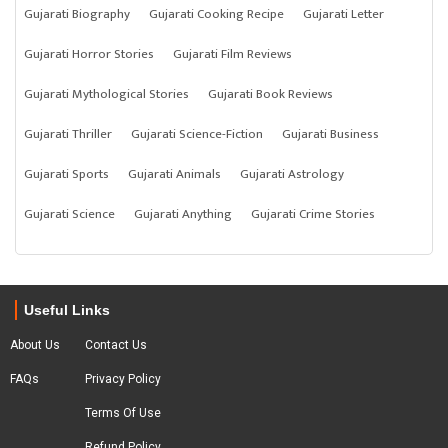
Gujarati Biography
Gujarati Cooking Recipe
Gujarati Letter
Gujarati Horror Stories
Gujarati Film Reviews
Gujarati Mythological Stories
Gujarati Book Reviews
Gujarati Thriller
Gujarati Science-Fiction
Gujarati Business
Gujarati Sports
Gujarati Animals
Gujarati Astrology
Gujarati Science
Gujarati Anything
Gujarati Crime Stories
Useful Links
About Us
Contact Us
FAQs
Privacy Policy
Terms Of Use
Refund Policy