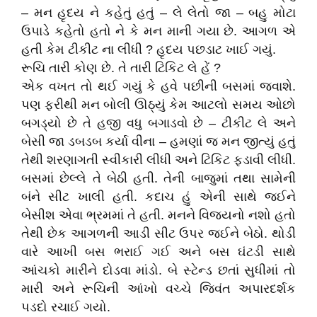
– મન હૃદય ને કહેતું હતું – લે લેતો જા – બહુ મોટા
ઉપાડે કહેતો હતો ને કે મન માની ગયા છે. આગળ એ
હતી કેમ ટીકીટ ના લીધી ? હૃદય પછડાટ ખાઈ ગયું.
રૂચિ તારી કોણ છે. તે તારી ટિકિટ લે હેં ?
એક વખત તો થઈ ગયું કે હવે પછીની બસમાં જવાશે.
પણ ફરીથી મન બોલી ઊઠ્યું કેમ આટલો સમય ઓછો
બગડ્યો છે તે હજી વધુ બગાડવો છે – ટીકીટ લે અને
બેસી જા ડબડબ કર્યા વીના – હમણાં જ મન જીત્યું હતું
તેથી શરણાગતી સ્વીકારી લીધી અને ટિકિટ ફડાવી લીધી.
બસમાં છેલ્લે તે બેઠી હતી. તેની બાજુમાં તથા સામેની
બંને સીટ ખાલી હતી. કદાચ હું એની સાથે જઈને
બેસીશ એવા ભ્રમમાં તે હતી. મનને વિજયનો નશો હતો
તેથી છેક આગળની આડી સીટ ઉપર જઈને બેઠો. થોડી
વારે આખી બસ ભરાઈ ગઈ અને બસ ઘંટડી સાથે
આંચકો મારીને દોડવા માંડો. બે સ્ટેન્ડ છતાં સુધીમાં તો
મારી અને રૂચિની આંખો વચ્ચે જિવંત અપારદર્શક
પડદો રચાઈ ગયો.