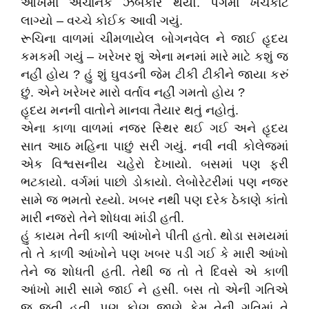
આંખમાં અચાનક ઝબકાર થયો. પગમાં ખચકાટ
લાગ્યો – વચ્ચે કોઈક આવી ગયું.
રૂચિના વાળમાં ચીમળાયેલ બોગનવેલ ને જાઈ હૃદય
કમકમી ગયું – ખરેખર શું એના મનમાં મારે માટે કશું જ
નહીં હોય ? હું શું ઘુવડની જેમ ટીકી ટીકીને જાયા કરું
છું. એને ખરેખર મારો વર્તાવ નહીં ગમતો હોય ?
હૃદય મનની વાતોને માનવા તૈયાર થતું નહોતું.
એના કાળા વાળમાં નજર સ્થિર થઈ ગઈ અને હૃદય
સાત આઠ મહિના પાછું સરી ગયું. નવી નવી કોલેજમાં
એક વિશ્વસનીય ચહેરો દેખાયો. બસમાં પણ ફરી
ભટકાયો. વર્ગમાં પાછો ડોકાયો. લેબોરેટરીમાં પણ નજર
સામે જ ભમતો રહ્યો. ખબર નથી પણ દરેક ઠેકાણે કાંતો
મારી નજરો તેને શોધવા માંડી હતી.
હું કાયમ તેની કાળી આંખોને પીતી હતો. થોડા સમયમાં
તો તે કાળી આંખોને પણ ખબર પડી ગઈ કે મારી આંખો
તેને જ શોધતી હતી. તેથી જ તો તે દિવસે એ કાળી
આંખો મારી સામે જાઈ ને હસી. બસ તો એની ગતિએ
જ જતી હતી. પણ કોણ જાણે કેમ તેની ગતિમાં તે