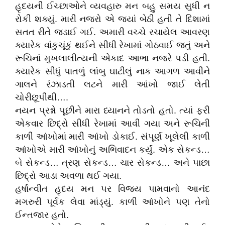
હૃદયની ઈચ્છાઓને વ્યવહારુ મન બહુ સમય સુધી ન
રોકી શક્યું. મારી નજરો એ જ્યાં બેઠી હતી તે દિશામાં
સતત રીતે જડાઈ ગઈ. અમારી વચ્ચે રચાયેલ આવરણ
ક્યારેક વાંકુચૂંકું થઈને સીધી રેખામાં ગોઠવાઈ જતું અને
રૂચિનાં મુખલાલીત્યની એકાદ આભા નજરે પડી હતી.
ક્યારેક સીધું પાતળું લાંબુ ઘાટીલું નાક આગળ આવીને
ગાલને રંઝાડતી લટને મારી આંખો જાઈ લેતી
ચોરીછૂપીથી….
નયન પ્રશ્નો પૂછીને મારા ધ્યાનને તોડતો હતો. ત્યાં ફરી
એકવાર છિદ્રો સીધી રેખામાં આવી ગયા અને રૂચિની
કાળી આંખોમાં મારી આંખો ડોકાઈ. સંપૂર્ણ ખૂલેલી કાળી
આંખોએ મારી આંખોનું અભિવાદન કર્યું. એક સેકન્ડ…
બે સેકન્ડ… ત્રણ સેકન્ડ… ચાર સેકન્ડ… અને પાછા
છિદ્રો આડા અવળા થઈ ગયા.
હર્ષાન્વીત હૃદય મન પર વિજય પામવાનો આનંદ
મગરુરી પૂર્વક લેવા માંડ્યું. કાળી આંખોને પણ તેનો
ઈન્તજાર હતો.