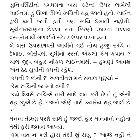
યુનિવર્સિટીનાં ધમધમતા બસ સ્ટેન્ડ ઉપર લાગેલી
લાઈનમાં હું ઊભો ઊભો રૂચિની રાહ જાતો હતો. લાઈન
ટૂંકી થતી જતી હતી પણ રૂચિ દેખાતી નહોતી.
સૂર્યનારાયણનાં છેલ્લા રાતા કિરણો ઝાડનાં પલ્લવ
વસ્ત્રોમાંથી ગળાઈને સ્ટેન્ડ ઉપર પડતા હતા.
બે બસ ઉપરાછાપરી આવીને ગઈ તોય હજી રૂચિ ન
દેખાઈ. બોરીવલી સુધીનો રસ્તો એકલો કેમ કપાય ?
ચાલ જીવ બહાર નીકળ લાઈનમાંથી – હમણાં આવશે
અને ઠેઠ સુધીની કંપની રહેશે.
‘કંપની ? કોની ?’ અળવીતરા મને સવાલ પૂછ્યો –
‘કેમ રૂચિની જ સ્તો વળી ?’
‘કયે દિવસે રૂચિએ તારી સાથે વાત કરી છે તે તું એની
રાહ જુએ છે હેં ? અને એણે તારી ક્યારેય રાહ જાઈ છે
?’
મનના તીક્ષ્ણ પ્રશ્નો સામે હું જલ્દી હાર માનવાનો નહોતો
તેથી ફરી જવાબ આપ્યો.
‘કેમ વાત ન કરી હોય તેથી શું થયું ? આજે નહીં ને