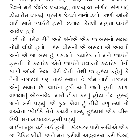
દિવસે મને કોઈક લયબદ્ધ, તાલયુક્ત સંગીત સંભળાતું
હોય તેમ લાગ્યું. પ્રસંગ કેટલો નાનો હતો. કાળી આંખો
મારી સામે જાઈને હસી. છતાંય કેટલી મહત્તા લઈને
આવેલ હતો.
પછી તો પરોક્ષ રીતે અમે બંનેએ એક જ બસનો સમય
નોંધી લીધો હતો – દસ વીસની એ બસમાં એ આવતી
અને એ જ બસ હું પકડતો. ક્યારેક તો મને જાઈને
હસતી તો ક્યારેક એને જાઈને મલકતો ક્યારેક તેની
કાળી આંખો સ્મિત વેરી લેતી. તેથી જ હૃદય કહેતું કે
તેની નજરમાં પણ તારું સ્થાન છે જેમ તારી નજરમાં
એનું સ્થાન છે. લાઈન ટૂંકી થતી જતી હતી. કાળા
વાળમાંનું બોગનવેલ મારી ટીકા કરતું હોય તેમ હસ્યું
અને ખરી પડ્યું. એ કુલ લેવા હું નીચે વળું ત્યાં તો
વચ્ચેના ‘કોઈકે તેને કચડી નાખ્યું હૃદયમાં એક ચીસ
ઉઠી. મન ખડખડાટ હસી પડ્યું.
લાઈન ખૂબ ઘટી ગઈ હતી – કંડકટર પાસે રૂચિએ એક
જ ટિકિટ લીધી. અને મન ફરીથી અટ્ટહાસ્ય કરી ઉડ્યું