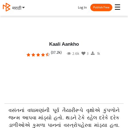
☰
Log In
मराठी
Publish Free
Kaali Aankho
(37.2k)
2.6k
3
1k
વસંતનાં વધામણાંની પૂર્વ તૈયારીરૂપે વૃક્ષોએ કુંપળોને
જન્મ આપવા માંડ્યો હતો. થડને ટેકે રહેલ દરેકે દરેક
ડાળીઓએ કુમળા પાનનાં વસ્ત્રોપહેરવા માંડ્યા હતા.