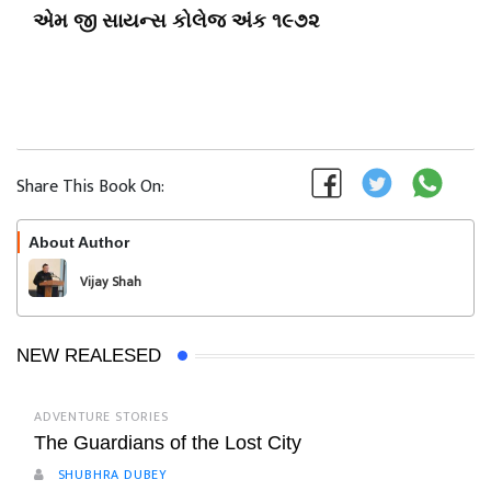
એમ જી સાયન્સ કોલેજ અંક ૧૯૭૨
Share This Book On:
About Author
Follow
Vijay Shah
NEW REALESED
ADVENTURE STORIES
The Guardians of the Lost City
SHUBHRA DUBEY