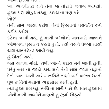
આંખો હસશે ખરી ?
‘ના’ અળવીતરા મને તેના જ તોરમાં જવાબ આપ્યો.
હૃદય પણ થોડું ધબક્યું. કદાચ ના પણ કરે.
‘તો?’
તેની સામે જાયા કરીશ. તેની ક્રિયાનાં પરાવર્તન રૂપે
કંઈક કરીશ.
સ્ટેન્ડ આવી ગયું. હું કાળી આંખોની અલગારી આભાને
ઓળખવા પ્રયત્ન કરતો હતો. ત્યાં નયને ધબ્બો માર્યો
ચાલ યાર સ્ટેન્ડ આવી ગયું.
હું ઊતરી ગયો.
બસ ચાલવા માંડી. કાળી આંખો કદાચ મને જાતી હતી,
પરંતુ બસ નો જાડો કાચ મને તેની સામે જાવા નહોતો
દેતો. બસ ચાલી ગઈ – રૂચિને તાણી ગઈ પાછળ ઉડતી
ધૂળ રૂચિનાં ગયાનો અફસોસ કરતી હતી.
ત્યાં હૃદય ધબક્યું. રૂચિ તો મારી પાસે છે. મારા હૃદયમાં
એની કાળી આંખોને માણતો હું ઝુમી ઊઠ્યો.