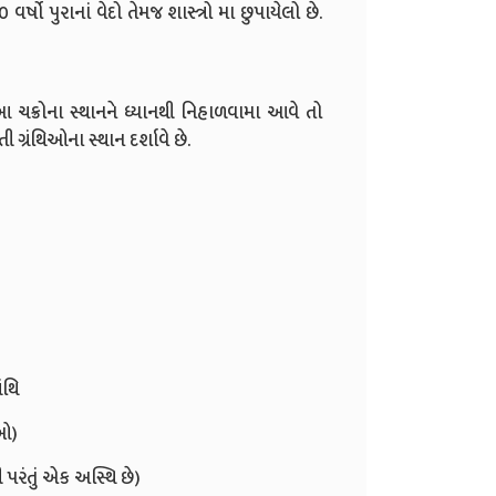
્ષો પુરાનાં વેદો તેમજ શાસ્ત્રો મા છુપાયેલો છે.
ચક્રોના સ્થાનને ધ્યાનથી નિહાળવામા આવે તો
 ગ્રંથિઓના સ્થાન દર્શાવે છે.
ંથિ
િઓ)
ી પરંતું એક અસ્થિ છે)