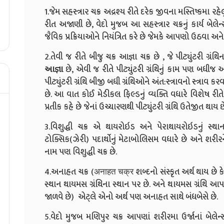
1.જેમ સહસ્ત્રાર ચક્ર અદ્રશ્ય રીતે દરેક જીવના મસ્તિષ્કમા રહે
રીત અજાણી છે, વેદો મુજબ આ સહસ્ત્રાર ચક્રનું કાર્ય બેલ
જૈવિક પ્રક્રિયાઓને નિયંત્રિત કરે છે જેમકે આપણો ઉઠવા અને
2.તેવી જ રીતે બીજુ ચક્ર આજ્ઞા ચક્ર છે , જે પીટ્યુંટરી ગ્રં
આજ્ઞા
છે, એવી જ રીતે પીટ્યુંટરી ગ્રંથિનું કામ પણ બધીજ અં
પીટ્યુંટરી ગ્રંથિ બીજી બધી ગ્રંથિઓને અંત:સ્ત્રાવનો સ્ત્રા
છે. આ વાત કોઈ મેડીકલ ફિલ્ડનું વ્યક્તિ વધારે વિશેષ રીતે
પ્રતીક કહે છે જેનાં ઉચ્ચારણથી પીટ્યુંટરી ગ્રંથિ ઉતેજીત થાય
3.વિશુદ્ધી ચક્ર એ થાયરોઇડ અને પેરાથાયરોઇડનું સ્થાન
ટોક્સિક(ઝેરી) પદાર્થોનું મેટાબોલિસમ વધારે છે અને શરીરને 
નામ પણ વિશુદ્ધી ચક્ર છે.
4.અનાહત ચક્ર (अनाहत चक्र શબ્દનો સંસ્કૃત અર્થ થાય છે કે जो
સ્થાન થાયમસ ગ્રંથિના સ્થાન પર છે. અને થાયમસ ગ્રંથિ આપ
જાળવે છે) એટ્લે એનો અર્થ પણ અનાહત સાથે બંધબેસે છે.
5.વેદો મુજબ મણિપુર ચક્ર આપણાં શરીરમા ઉર્જાનાં બેલેન્સ