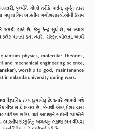
તરી, પૃથ્વીને ગોળો તરીકે વર્ણન, સુર્યનું તારા
 આ બધુ પ્રાચિન ભારતીય ખગોળશાસ્ત્રીઓની ઉત્તમ
ે
જકડી
રાખે
છે,
જેનુ
કેન્દ્ર
સુર્ય
છે,
એ ખ્યાલ
ફ્લેટ માનતા હતાં ત્યારે, સંસ્કૃત બોલતાં, આર્યો
 quantum physics, molecular theories,
vil and mechanical engineering science,
anskar
), worship to god, maintenance
 in nalanda university during wars.
 વૈજ્ઞાનિક તથ્ય છુપાયેલું છે. જ્યારે આપણે બન્ને
ીજા સાથે દબાય છે , જેનાંથી એકયૂપ્રેશર દ્રારા
ર પોઈંટસ સક્રિય થઈ આપણને સામેની વ્યક્તિને
ા
- ભારતીય સંસ્કૃતિનું અગત્યનું લક્ષણ કાન વીંધવા