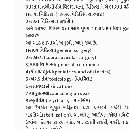
ભારતમા તબીબી ક્ષેત્રે વિકાસ થતા, ચિકિત્સાને બે ભાગમા વ
1)કાયા ચિકિત્સા ( જનરલ મેડિસિન સારવાર )
2)શલ્ય ચિકિત્સા ( સર્જરી )
અને આગળ વિકાસ થતા આઠ મુખ્ય શાખાઓમા વિભાજીત થયુ
આવે છે.
આ આઠ શાખાઓ અનુક્રમે , આ મુજબ છે.
1)શલ્ય ચિકિત્સા(general surgery)
2)શલક્ય (supraclavicular surgery)
3)કાયા ચિકિત્સા( general treatment)
4)કૌમાર્ય ભૃત્યા(pediatrics-and obstetrics)
5)અગડ તંત્ર(toxicology- વિષવિદ્યા)
6)રસાયણ(elixirization)
7)વાજીકરણ(counseling on sex)
8)ભૂતવિદ્યા(psychiatry - માનસિક)
આ ઉપરાંત સુશ્રુત સંહિતામા ઘણાં પ્રકારની સર્જરી, 
પદ્ધતિઓ(sterilization), આ બધાંનું આલેખન જોવા મળે છે. 6
ઉપાંગ, ફ્રેંક્ચર, સારણ ગાંઠ, આંતરડાની સર્જરી, પથરી, નાક