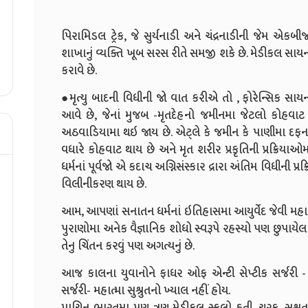
પિરામિડલ ટ્રેક, જે સુર્યનાડી અને ચંદ્રનાડીની જેમ એ
શાખાનું વ્યક્તિ ખૂબ સરસ રીતે સમજી શકે છે. મેડીકલ સા
કરાવે છે.
●મૃત્યુ બાદની વિધીની જો વાત કરીએ તો , ફોરેન્સિક સા
આવે છે, જેનાં મુજબ -મૃતદેહનો જમીનમા જેટલો કોહવ
અઠવાડિયામા થઇ જાય છે. એટ્લે કે જમીન કે પાણીમા દફન
વધારે કોહવાટ થાય છે અને મૃત શરીર પ્રકૃતિની પ્રક્રિ
ધર્મનાં પૂર્વજો એ કદાચ અગ્નિસંસ્કાર દ્રારા અંતિમ વિધીની પ્ર
વિલીનીકરણ થાય છે.
આમ, આપણાં સનાતન ધર્મનાં ઇતિહાસમા આયુર્વેદ જેવી મહા
પુરાણોમા અનેક વૈજ્ઞાનિક શોધો સ્વરૂપે રહસ્યો પણ છુપાયેલા છ
તેનુ ચિંતન કરવું પણ અગત્યનું છે.
આજ કાલના યુવાનોને ફાધર ઓફ એન્ટી સેપ્ટીક સર્જરી -
સર્જરી-
મહાત્મા સુશ્રુતનો ખ્યાલ નહીં હોય.
પ્રાચિન ભારતમા પણ ત્રણ મેડીકલ સ્કુલો હતી, ચરક, સુશ્રુત,