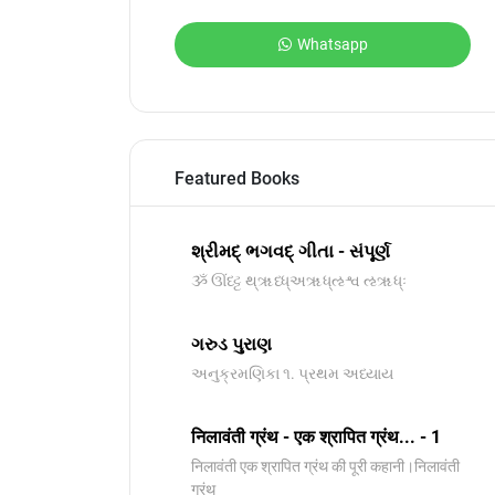
Whatsapp
Featured Books
શ્રીમદ્ ભગવદ્ ગીતા - સંપૂર્ણ
ૐ ઊંધ્ટ્ટ થ્ૠધ્ધ્અૠધ્ઌશ્વ ઌૠધ્ઃ
ગરુડ પુરાણ
અનુક્રમણિકા ૧. પ્રથમ અધ્યાય
निलावंती ग्रंथ - एक श्रापित ग्रंथ... - 1
निलावंती एक श्रापित ग्रंथ की पूरी कहानी।निलावंती
ग्रंथ