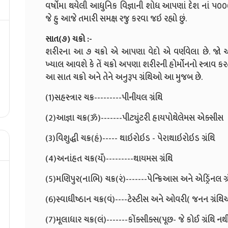
વર્ષોમા થયેલી આધુનિક વિજ્ઞાની શોધ આપણાં દેશ નાં ૫૦૦૦ વર
જે હુ આજે તમારી સમક્ષ રજુ કરવા જઇ રહ્યો છું.
સાત(૭)
ચક્રો
:-
શરીરના આ ૭ ચક્રો એ આપણા વેદો એ વર્ણવેલા છે. જો આ 
ખ્યાલ આવશે કે તેં ચક્રો અપણા શરીરની હોર્મોનનો સ્ત્રાવ કરતી
આ સાત ચક્રો અને તેને અનુરૂપ ગ્રંથિઓ આ મુજબ છે.
(1)સહસ્ત્રાર ચક્ર---------પીનીયલ ગ્રંથિ
(2)આજ્ઞા ચક્ર(ૐ)-------પીટ્યુંટરી હાયપોથેલેમસ એક્સીસ
(3)વિશુદ્ધી ચક્ર(હં)----- થાઇરોઇડ - પેરાથાઇરોઇડ ગ્રંથિ
(4)અનાંહત ચક્ર(યઁ)---------થાયમસ ગ્રંથિ
(5)મણિપુર(નાભિ) ચક્ર(રં)-------પેન્ક્રિઆસ અને એડ્રિંનલ ગ્ર
(6)સ્વાધીષ્ઠાન ચક્ર(વં)----ટેસ્ટીસ અને ઓવરી( જનન ગ્રંથ
(7)મૂલાધાર ચક્ર(લં)-------કોંક્સીક્સ(પૂછ- જે કોઈ ગ્રંથિ નથ