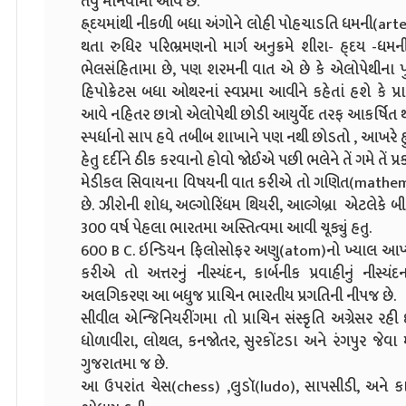
તેવું માનવામા આવે છે.
હ્ર્દયમાંથી નીકળી બધા અંગોને લોહી પોહચાડતિ ધમની(arter
થતા રુધિર પરિભ્રમણનો માર્ગ અનુક્રમે શીરા- હ્દય -
ભેલસંહિતામા છે, પણ શરમની વાત એ છે કે એલોપેથીના પ
હિપોક્રેટસ બધા ઓથરનાં સ્વપ્નમા આવીને કહેતાં હશે ક
આવે નહિતર છાત્રો એલોપેથી છોડી આયુર્વેદ તરફ આકર્ષિત થ
સ્પર્ધાનો સાપ હવે તબીબ શાખાને પણ નથી છોડતો , આખરે હુ 
હેતુ દર્દીને ઠીક કરવાનો હોવો જોઈએ પછી ભલેને તેં ગમે તેં પ
મેડીકલ સિવાયના વિષયની વાત કરીએ તો ગણિત(mathemat
છે. ઝીરોની શોધ, અલ્ગોરિંધમ થિયરી, આલ્ગેબ્રા એટલેકે 
300 વર્ષ પેહલા ભારતમા અસ્તિત્વમા આવી ચૂક્યું હતુ.
600 B C. ઇન્ડિયન ફિલોસોફર અણુ(atom)નો ખ્યાલ આપ્યો 
કરીએ તો અત્તરનું નીસ્યંદન, કાર્બનીક પ્રવાહીનું નીસ્
અલગિકરણ આ બધુજ પ્રાચિન ભારતીય પ્રગતિની નીપજ છે.
સીવીલ એન્જિનિયરીંગમા તો પ્રાચિન સંસ્કૃતિ અગ્રેસર રહી 
ધોળાવીરા, લોથલ, કનજોતર, સુરકોંટડા અને રંગપુર જેવા
ગુજરાતમા જ છે.
આ ઉપરાંત ચેસ(chess) ,લુડૉ(ludo), સાપસીડી, અને 