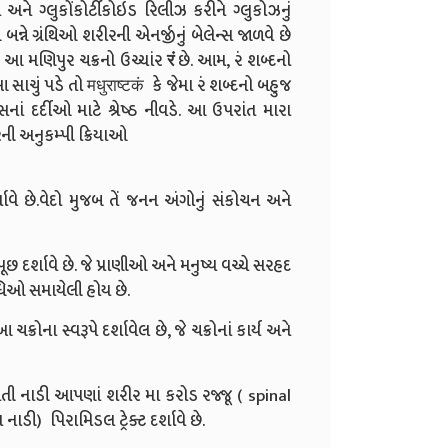
ીન અને ગ્લુકોંકોર્ટીકોઇડ રિલીઝ કરીને ગ્લુકોઝનું
 બન્ને ગ્રંથિઓ શરીરની એનર્જીનું બેલેન્સ જાળવે છે
આ મણિપુર ચક્રનો ઉચ્ચાંર
रं
છે. આમ, રં શબ્દનો
સાચું પડે તો मधुराष्टकं કે જેમા રં શબ્દનો બહુજ
ાં દર્દીઓ માટે શ્રેષ્ઠ નીવડે. આ ઉપરાંત મારા
રની અનુકમ્પી ક્રિયાઓ
વે છે.વેદો મુજબ તેં જનન અંગોનું સંકોચન અને
પૂછ દર્શાવે છે. જે પ્રાણીઓ અને મનુષ્ય વચ્ચે સરહદ
િધિઓ સમાયેલી હોય છે.
ોના સ્વરૂપે દર્શાવેલ છે, જે ચક્રોનાં કાર્ય અને
તી નાડી આપણાં શરીર મા કરોડ રજ્જૂ ( spinal
 નાડી) પિરામિડલ ટ્રેક્ટ દર્શાવે છે.