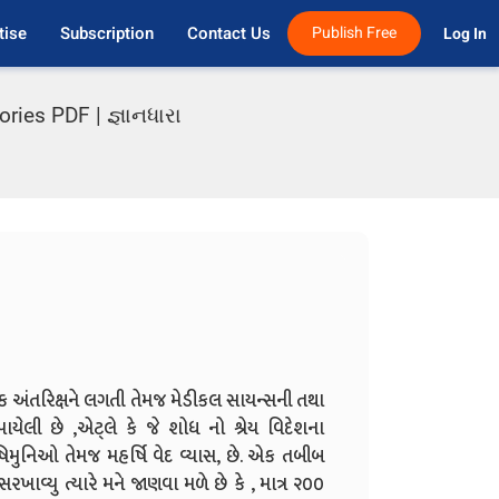
tise
Subscription
Contact Us
Publish Free
Log In 
ries PDF | જ્ઞાનધારા
 કેટલીક અંતરિક્ષને લગતી તેમજ મેડીકલ સાયન્સની તથા
ેલી છે ,એટ્લે કે જે શોધ નો શ્રેય વિદેશના
ષિમુનિઓ તેમજ મહર્ષિ વેદ વ્યાસ, છે. એક તબીબ
 સરખાવ્યુ ત્યારે મને જાણવા મળે છે કે , માત્ર ૨૦૦