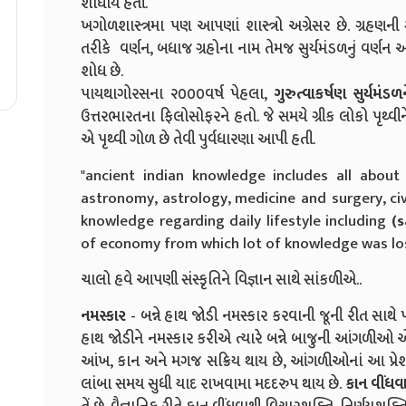
શોધાય હતી.
ખગોળશાસ્ત્રમા પણ આપણાં શાસ્ત્રો અગ્રેસર છે. ગ્રહણની ગણ
તરીકે વર્ણન, બધાજ ગ્રહોના નામ તેમજ સુર્યમંડળનું વર્ણન
શોધ છે.
પાયથાગોરસના ૨૦૦૦વર્ષ પેહલા,
ગુરુત્વાકર્ષણ
સુર્યમંડળન
ઉત્તરભારતના ફિલોસોફરને હતો. જે સમયે ગ્રીક લોકો પૃથ્વીને 
એ પૃથ્વી ગોળ છે તેવી પુર્વધારણા આપી હતી.
"ancient indian knowledge includes all about
astronomy, astrology, medicine and surgery, ci
knowledge regarding daily lifestyle including
(s
of economy from which lot of knowledge was lost
ચાલો હવે આપણી સંસ્કૃતિને વિજ્ઞાન સાથે સાંકળીએ..
નમસ્કાર
- બન્ને હાથ જોડી નમસ્કાર કરવાની જૂની રીત સાથે પણ
હાથ જોડીને નમસ્કાર કરીએ ત્યારે બન્ને બાજુની આંગળીઓ એકબ
આંખ, કાન અને મગજ સક્રિય થાય છે, આંગળીઓનાં આ પ્રેશ
લાંબા સમય સુધી યાદ રાખવામા મદદરુપ થાય છે.
કાન
વીંધવ