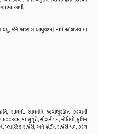
હેંચવામા આવી:
, જેને અષ્ટાંગ આયુર્વેદનાં નામે ઓળખવામા
પદ્ધતિ, સાધનો, સાધનોને જીવાણુરહિત કરવાની
00BCE, મા સુષૃત્તે, સીઝરીયન, મોતિયો, કૃત્રિમ
ની પ્લાસ્ટિક સર્જરી, અને બ્રેઈન સર્જરી પણ કરેલ