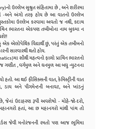
y)નો ઉલ્લેખ સુશ્રુત સંહિતામા છે , અને શરીરમા
ધમની -અને અંગો તરફ હોય છે આ વાતનો ઉલ્લેખ
ુસ્તકોમા ઉલ્લેખ કરવામા અવતો જ નથી, કદાચ
ે પ્રાચિન ભારતના એકપણ તબીબોના નામ બુકમા ન
શે!!
એક એલોપેથિક વિદ્યાર્થી છું, પરંતું એક તબીબનો
્રકારની સારવારથી થતો હોય.
ics)મા સૌથી મહત્વનો ફાળો પ્રાચિન ભારતનો
બીજ ગણીત , વર્ગમુળ અને ઘનમુળ આ બધુ ન્યુટનના
હતો. આ થઈ ફીસિક્સની વાત, કેમિસ્ટ્રીની વાત
યંદન, ડાય અને પીગમેન્ટની બનાવટ, અને ખાંડનું
છે, જેનાં ઉદાહરણ રૂપી અવશેષો - મોહે-જો-દરો,
 મહાનગરો હતાં, આ છ મહાનગરો માંથી પાંચ તો
કાર્ડસ જેવી મનોરંજનની રમતો પણ આજ ભૂમિમા