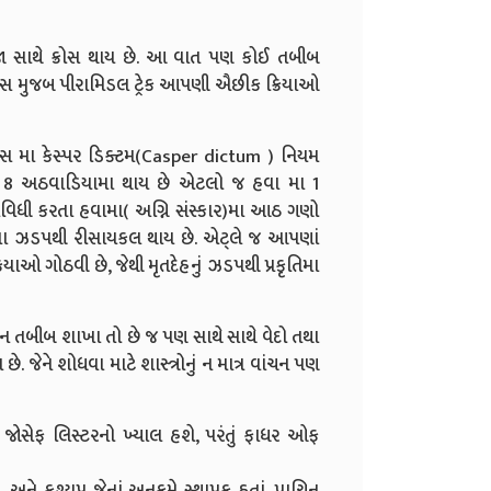
કબીજા સાથે ક્રોસ થાય છે. આ વાત પણ કોઈ તબીબ
યન્સ મુજબ પીરામિડલ ટ્રેક આપણી ઐછીક ક્રિયાઓ
યન્સ મા કેસ્પર ડિક્ટમ(Casper dictum ) નિયમ
ાટ 8 અઠવાડિયામા થાય છે એટલો જ હવા મા 1
વિધી કરતા હવામા( અગ્નિ સંસ્કાર)મા આઠ ગણો
યાઓમા ઝડપથી રીસાયકલ થાય છે. એટ્લે જ આપણાં
ક્રિયાઓ ગોઠવી છે, જેથી મૃતદેહનું ઝડપથી પ્રકૃતિમા
ન તબીબ શાખા તો છે જ પણ સાથે સાથે વેદો તથા
ે. જેને શોધવા માટે શાસ્ત્રોનું ન માત્ર વાંચન પણ
 જોસેફ લિસ્ટરનો ખ્યાલ હશે,
પરંતું ફાધર ઓફ
 અને કશ્યપ જેનાં અનુક્રમે સ્થાપક હતાં. પ્રાચિન