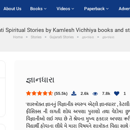
About Us
Books 
Videos 
Paperback 
Adver
ti Spiritual Stories by Kamlesh Vichhiya books and sto
Home
Stories
Gujarati Stories
જ્ઞાનધારા
જ્ઞાનધારા
જ્ઞાનધારા
(55.5k)
2.6k
7.8k
1
'શાસ્ત્રોક્ત જ્ઞાનનું વિજ્ઞાનીક સ્વરુપ એટ્લે જ્ઞાનધારા' ,
ફીસિક્સ ની લગતી શોધ અપણા પુરાણો તથા વેદોમા છુપાય
વિજ્ઞાનીઓ લઇ ગયા છે તેં શ્રેયના મુખ્ય હકદાર અપણા ઋ
વિદ્યાર્થી હોવાના લીધે મે મારા વિષયને શાત્રૉકત વિદ્યા સાથે