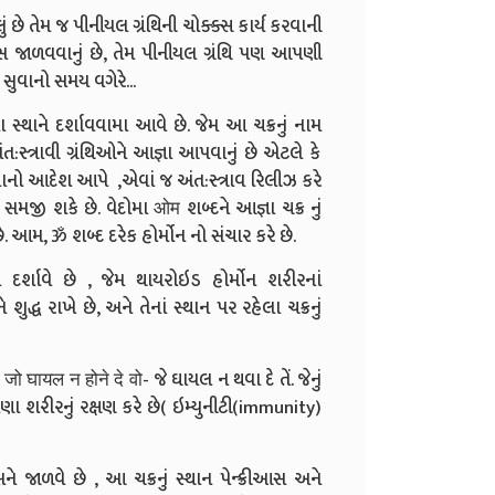
લું છે તેમ જ પીનીયલ ગ્રંથિની ચોક્ક્સ કાર્ય કરવાની
ેન્સ જાળવવાનું છે, તેમ પીનીયલ ગ્રંથિ પણ આપણી
 સુવાનો સમય વગેરે...
થિના સ્થાને દર્શાવવામા આવે છે. જેમ આ ચક્રનું નામ
ત:સ્ત્રાવી ગ્રંથિઓને આજ્ઞા આપવાનું છે એટલે કે
વ કરવાનો આદેશ આપે ,એવાં જ અંત:સ્ત્રાવ રિલીઝ કરે
 સમજી શકે છે. વેદોમા ओम શબ્દને આજ્ઞા ચક્ર નું
 છે. આમ, ૐ શબ્દ દરેક હોર્મોન નો સંચાર કરે છે.
 દર્શાવે છે , જેમ થાયરોઇડ હોર્મોન શરીરનાં
શુદ્ધ રાખે છે, અને તેનાં સ્થાન પર રહેલા ચક્રનું
 घायल न होने दे वो- જે ઘાયલ ન થવા દે તેં. જેનું
ણા શરીરનું રક્ષણ કરે છે( ઇમ્યુનીટી(immunity)
ને જાળવે છે , આ ચક્રનું સ્થાન પેન્ક્રીઆસ અને