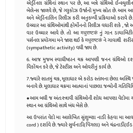
એડ્રીંનલ ગ્રંથિનાં સ્થાન પર છે, આ બન્ને ગ્રંથિઓ ઈન્સ્યુલ
બેલેન્સ જાળવે છે, જે ગ્લુકોઝ ઉર્જાનો મુખ્ય સ્રોત છે. આમ આ
અને એડ્રીંનાલિન રિલીઝ કરી અનુકમ્પી પ્રક્રિયાઓ કરાવે છે.
ઉચ્ચાર આ ગ્રંથિઓમાંથી હોર્મોનનો રિલીઝ વધારી શકે , જો આ 
વાર ઉચ્ચાર આવે છે. તો આ मधुराष्टकं નું ગાન ડાયાબિટીસન
પર્સનલ પ્રયોગમા મને જાણ થઈ કે मधुराष्टकं ને ગાવાથી શરી
(sympathetic activity) વધી જાય છે.
6. આજ મુજબ સ્વાધીષ્ઠાન ચક્ર આપણી જનન ગ્રંથિઓ દર્શા
વિકોંચન કરે છે, જે ટેસ્ટીસ અને ઓવરીનું કાર્ય છે.
7.જ્યાંરે સાતમું ચક્ર, મૂલાધાર એ કરોડ સ્તંભના છેલા અસ્થિ 
બનાવે છે. મૂલાધાર ચક્રમા આત્માનાં પાછલા જન્મોની ગતિવ
●આમ બધી જ અંત:સ્ત્રાવી ગ્રંથિઓની શોધ આપણા વેદોમા આ ચક્ર
સ્થાન આ ગ્રંથિઓ સાથે બંધ બેસે છે.
આ ઉપરાંત વેદો મા આલેખિત સુંશુમ્ણા નાડી કેહવા મા આવ
cord ) દર્શાવે છે. જ્યારે સુર્યનાડી(પિંગલા) અને ચંદ્રનાડી(ઈડા