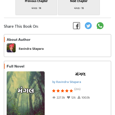
Previous Chapter
Next Chapter
મંગલ - 14
મંગલ - 16
Share This Book On:
About Author
Follow
Ravindra Sitapara
Full Novel
મંગલ
by Ravindra Sitapara
(2m)
227.5k
126
100.5k