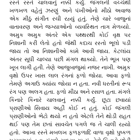
રસ્તે રસ્તે ચાલવાનું નક્કી કર્યું. જંગલની વચ્ચેથી
ખળખળ વહેતું ઝરણું અને પંખીઓનો મીઠો અવાજ
એક મીઠું સંગીત રચી રહ્યું હતું. તેણે ચારે બાજુનાં
વાતાવરણ અને જગ્યાઓનો વ્યવસ્થિત તાગ મેળવ્યો.
અમુક અમુક અંતરે એક પથ્થરથી કોઈ વૃક્ષ પર
નિશાની કરી લેતો હતો જેથી કદાચ રસ્તો ભૂલો પડી
જાય તો આ નિશાનીઓ કામે આવી જાય. કેટલાંય
અંતર સૂધી ચાલ્યા પછી મંગલ થાક્યો. તેને ભૂખ પણ
ખૂબ લાગી હતી. તેણે આજુબાજુમાં નજર નાખી. અમુક
વૃક્ષો ઉપર ખાસ લાલ રંગનાં ફળો જોયા. આવા ફળો
તેમણે અગાઉ ક્યાંય જોયા ન હતા. નવી ધરતીનાં રૂપ
રંગ પણ અલગ હતા. ફળો મીઠા અને રસાળ હતા. મંગલે
કિનારે કિનારે ચાલવાનું નક્કી કર્યું. છૂટા છવાયાં
પ્રાણીઓ સિવાય અહીં કોઈ ન હતું. કોઈ જંગલી
પ્રાણીઓનો ભેટો થયો ન હતો એટલે તેને થોડી રાહત
થઈ પણ તેમ છતાં સાવચેત પગલે જ તે ચાલી રહ્યો
હતો. આખા રસ્તે મબલખ ફળફળાદિ વાળા વૃક્ષો પુષ્કળ