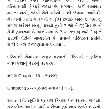
કે તોફાન અને ચાંચિયાઓ સામે લડતા મંગલ
દરિયામાંથી ફેંકાઈ જાય છે. મંગલનાં કોઈ સમાચાર
મળતા નથી, જેથી તેને મરેલો માની લેવામાં આવે છે.
મંગલનાં ઘરમાં માતમનો માહોલ છવાઈ જાય છે પણ શું
મંગલ ખરેખર મૃત્યુ પામ્યો હતો ? જો તે જીવિત છે તો
કેવી હાલતમાં છે અને ક્યાં છે ? આગળ શું થશે ? શું તે
ફરીથી પેઢીનાં માણસોને કે પોતાનાં પરિવારને ફરીથી
મળી શકશે ? જાણવા માટે વાંચો...
દરિયાની રોમાંચક સફર કરાવતી દરિયાઈ સાહસિક
નવલકથાનું પંદરમું પ્રકરણ
મંગલ Chapter 15 -- ભ્રમણ
Chapter 15 -- ભ્રમણ ગતાંકથી ચાલું...
સવાર પડી. સૂર્યનો પ્રકાશ કિનારા પર પથરાવા લાગ્યો.
કલાકોનાં આરામ પછી શરીરમાં હવે થાક રહ્યો ન હતો.