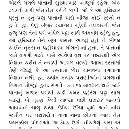
એટલે મંગલે પોતાની સુરક્ષા માટે બાજુમાં રહેલા એક
ઝાડની ડાળી જેમ તેમ કરીને કાપી. જો કે આ હથિયાર
પૂરતું ન હતું પણ પોતાની પાસે બીજો કોઈ રસ્તો ન
હતો. હા, પેલું ખંજર મ્યાનમાં રહેલી તલવારની જેમ
હજુ પણ તેનાં પગે બાંધેલ પટ્ટા સાથે અકબંધ રહેલું હતું.
આ હથિયાર તેને ખૂબ કામમાં આવ્યું હતું. તે બીજા
કોઈને નુકસાન પહોંચાડવા માંગતો નાં હતો. તે પોતાનાં
કામે વળગી ગયો. પાસે આવેલા વૃક્ષ પર પથ્થરથી એક
નિશાન કરીને તે ત્યાંથી આગળ વધ્યો. આખા રસ્તામાં
તેણે નોંધ્યું કે આ રસ્તામાં કોઈ માનવનાં પગલાનાં
નિશાન નથી. હા, ક્યાંક ક્યાંક પ્રાણીઓનાં પગલાનાં
નિશાન મોજૂદ હતા. મંગલે તરત જ સાવધાન થઈ જઈ
પોતાનું ખંજર પગેથી કાઢી કમરે પહેરેલ પટ્ટા સાથે
બાંધ્યું. બે ત્રણ કિમી ચાલ્યા પછી ઘટાદાર જંગલો
આવવાનાં ચાલુ થયા. ઊંચા ઊંચા વૃક્ષો અને નીચે
જમીન પર પથરાયેલ નાના નાના છોડનાં આમ તેમ
પથરાયેલ પાંદડાઓ, આડેધડ ઉગી નીકળેલું ઘાસ એ