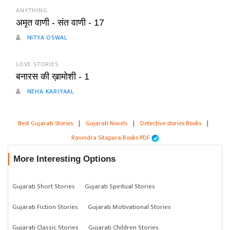
ANYTHING
अमृत वाणी - संत वाणी - 17
NITYA OSWAL
LOVE STORIES
बनारस की ख़ामोशी - 1
NEHA KARIYAAL
Best Gujarati Stories
|
Gujarati Novels
|
Detective stories Books
|
Ravindra Sitapara Books PDF
More Interesting Options
Gujarati Short Stories
Gujarati Spiritual Stories
Gujarati Fiction Stories
Gujarati Motivational Stories
Gujarati Classic Stories
Gujarati Children Stories