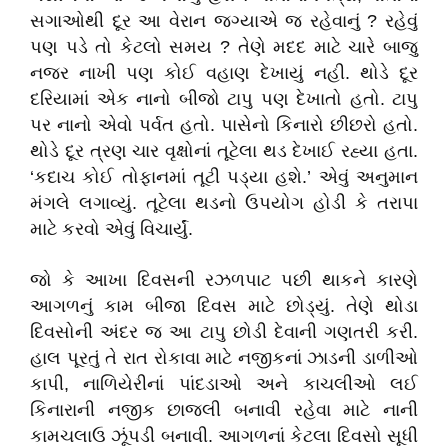
સગાઓથી દૂર આ વેરાન જગ્યાએ જ રહેવાનું ? રહેવું
પણ પડે તો કેટલો સમય ? તેણે મદદ માટે ચારે બાજુ
નજર નાખી પણ કોઈ વહાણ દેખાયું નહી. થોડે દૂર
દરિયામાં એક નાનો બીજો ટાપુ પણ દેખાતો હતો. ટાપુ
પર નાનો એવો પર્વત હતો. પાસેનો કિનારો છીછરો હતો.
થોડે દૂર ત્રણ ચાર વૃક્ષોનાં તૂટેલા થડ દેખાઈ રહ્યા હતા.
‘કદાચ કોઈ તોફાનમાં તૂટી પડ્યા હશે.’ એવું અનુમાન
મંગલે લગાવ્યું. તૂટેલા થડનો ઉપયોગ હોડી કે તરાપા
માટે કરવો એવું વિચાર્યું.
જો કે આખા દિવસની રઝળપાટ પછી થાકને કારણે
આગળનું કામ બીજા દિવસ માટે છોડ્યું. તેણે થોડા
દિવસોની અંદર જ આ ટાપુ છોડી દેવાની ગણતરી કરી.
હાલ પૂરતું તે રાત રોકાવા માટે નજીકનાં ઝાડની ડાળીઓ
કાપી, નાળિયેરીનાં પાંદડાઓ અને કાચલીઓ લઈ
કિનારાની નજીક છાજલી બનાવી રહેવા માટે નાની
કામચલાઉ ઝૂંપડી બનાવી. આગળનાં કેટલા દિવસો સૂધી