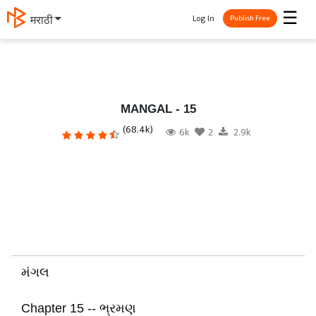
☰
Log In
தமிழ்
Publish Free
MANGAL - 15
(68.4k)
6k
2
2.9k
મંગલ
Chapter 15 -- ભ્રમણ