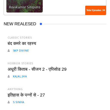
Total Episodes : 34
NEW REALESED
CLASSIC STORIES
बंद कमरे का रहस्य
SKP DIVINE
HORROR STORIES
अधूरी किताब - सीजन 2 - एपिसोड 29
KAJAL JHA
ANYTHING
इतिहास के पन्नों से - 27
S SINHA