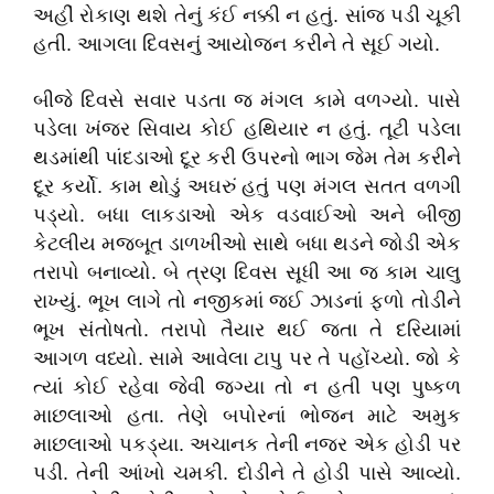
અહીં રોકાણ થશે તેનું કંઈ નક્કી ન હતું. સાંજ પડી ચૂકી
હતી. આગલા દિવસનું આયોજન કરીને તે સૂઈ ગયો.
બીજે દિવસે સવાર પડતા જ મંગલ કામે વળગ્યો. પાસે
પડેલા ખંજર સિવાય કોઈ હથિયાર ન હતું. તૂટી પડેલા
થડમાંથી પાંદડાઓ દૂર કરી ઉપરનો ભાગ જેમ તેમ કરીને
દૂર કર્યો. કામ થોડું અઘરું હતું પણ મંગલ સતત વળગી
પડ્યો. બધા લાકડાઓ એક વડવાઈઓ અને બીજી
કેટલીય મજબૂત ડાળખીઓ સાથે બધા થડને જોડી એક
તરાપો બનાવ્યો. બે ત્રણ દિવસ સૂધી આ જ કામ ચાલુ
રાખ્યું. ભૂખ લાગે તો નજીકમાં જઈ ઝાડનાં ફળો તોડીને
ભૂખ સંતોષતો. તરાપો તૈયાર થઈ જતા તે દરિયામાં
આગળ વધ્યો. સામે આવેલા ટાપુ પર તે પહોંચ્યો. જો કે
ત્યાં કોઈ રહેવા જેવી જગ્યા તો ન હતી પણ પુષ્કળ
માછલાઓ હતા. તેણે બપોરનાં ભોજન માટે અમુક
માછલાઓ પકડ્યા. અચાનક તેની નજર એક હોડી પર
પડી. તેની આંખો ચમકી. દોડીને તે હોડી પાસે આવ્યો.