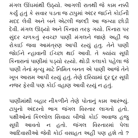
મંગલ ઊંઘમાંથી ઉઠ્યો. આગલી રાતથી જે કામ નક્કી
કર્યું હતું કે સવાર પડતા જ ટાપુમાં અંદર જઈને કોઈની
મદદ લેવી અને બને એટલી જલ્દી આ જગ્યા છોડી
દેવી. મંગલ ઊઠ્યો અને કિનારા તરફ ગયો. કિનારા પર
સુંદર ચળકતું સ્વચ્છ પાણી મંગલને જાણે અહીં જ
રોકાઈ જવા આમંત્રણ આપી રહ્યું હતુ. તેને પાણી
જોઈને ન્હાવાની ઈચ્છા થઈ આવી. તે ક્યાંય સૂધી
કિનારાનાં પાણીમાં પડ્યો રહ્યો. થોડી કલાકો પહેલા જે
પાણી તેનાં મૃત્યુ માટે નિમિત બનત એ પાણી આજે તેને
ખૂબ આરામ આપી રહ્યું હતું. તેણે દરિયામાં દૂર દૂર સૂધી
નજર ફેરવી પણ કોઈ વહાણ આવી રહ્યું ન હતું.
પાણીમાંથી બહાર નીકળીને તેણે પોતાનું કામ આરંભ્યું.
ટાપુનો અંદરનો ભાગ જંગલ વિસ્તાર લાગતો હતો.
પક્ષીઓનાં કિલ્લોલ સિવાય બીજો કોઈ અવાજ હજુ
સૂધી આવતો ન હતો. જંગલ વિસ્તારમાં પેલા
આદિવાસીઓ જેવી કોઈ વસાહત અહીં પણ હશે તો ?