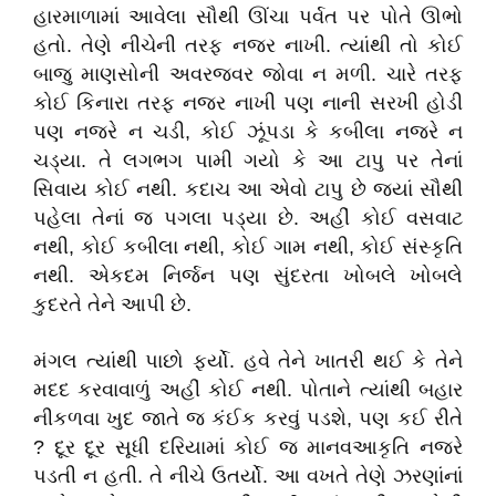
હારમાળામાં આવેલા સૌથી ઊંચા પર્વત પર પોતે ઊભો
હતો. તેણે નીચેની તરફ નજર નાખી. ત્યાંથી તો કોઈ
બાજુ માણસોની અવરજવર જોવા ન મળી. ચારે તરફ
કોઈ કિનારા તરફ નજર નાખી પણ નાની સરખી હોડી
પણ નજરે ન ચડી, કોઈ ઝૂંપડા કે કબીલા નજરે ન
ચડ્યા. તે લગભગ પામી ગયો કે આ ટાપુ પર તેનાં
સિવાય કોઈ નથી. કદાચ આ એવો ટાપુ છે જ્યાં સૌથી
પહેલા તેનાં જ પગલા પડ્યા છે. અહીં કોઈ વસવાટ
નથી, કોઈ કબીલા નથી, કોઈ ગામ નથી, કોઈ સંસ્કૃતિ
નથી. એકદમ નિર્જન પણ સુંદરતા ખોબલે ખોબલે
કુદરતે તેને આપી છે.
મંગલ ત્યાંથી પાછો ફર્યો. હવે તેને ખાતરી થઈ કે તેને
મદદ કરવાવાળું અહીં કોઈ નથી. પોતાને ત્યાંથી બહાર
નીકળવા ખુદ જાતે જ કંઈક કરવું પડશે, પણ કઈ રીતે
? દૂર દૂર સૂધી દરિયામાં કોઈ જ માનવઆકૃતિ નજરે
પડતી ન હતી. તે નીચે ઉતર્યો. આ વખતે તેણે ઝરણાંનાં