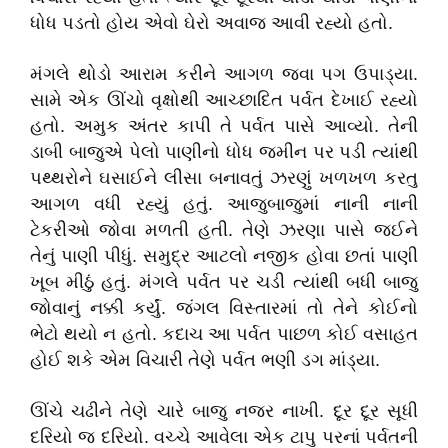
ધોધ પડતો હોય એવો ઘેરો અવાજ આવી રહ્યો હતો.
મંગલે થોડો આરામ કરીને આગળ જવા પગ ઉપાડ્યા.
સામે એક ઊંચો વૃક્ષોથી આચ્છાદિત પર્વત દેખાઈ રહ્યો
હતો. અમુક અંતર કાપી તે પર્વત પાસે આવ્યો. તેની
ડાબી બાજુએ પેલો પાણીનો ધોધ જમીન પર પડી ત્યાંથી
પથ્થરોને ઘસાઈને લીસા બનાવતું ઝરણું ખળખળ કરતુ
આગળ વધી રહ્યું હતું. આજુબાજુમાં નાની નાની
ટેકરીઓ જોવા મળતી હતી. તેણે ઝરણા પાસે જઈને
તેનું પાણી પીધું. સમુદ્ર આટલો નજીક હોવા છતાં પાણી
ખૂબ મીઠું હતું. મંગલે પર્વત પર ચડી ત્યાંથી બધી બાજુ
જોવાનું નક્કી કર્યું. જંગલ વિસ્તારમાં તો તેને કોઈનો
ભેટો થયો ન હતો. કદાચ આ પર્વત પાછળ કોઈ વસાહત
હોઈ શકે એમ વિચારી તેણે પર્વત ભણી ડગ માંડ્યા.
ઊંચે ચઢીને તેણે ચારે બાજુ નજર નાખી. દૂર દૂર સૂધી
દરિયો જ દરિયો. વચ્ચે આવેલા એક ટાપુ પરનાં પર્વતની