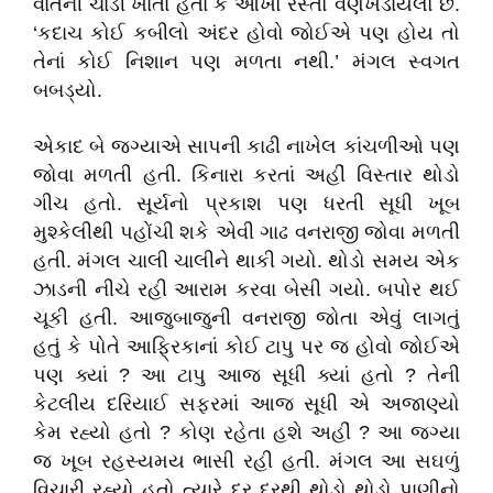
વાતની ચાડી ખાતા હતા કે આખો રસ્તો વણખેડાયેલો છે.
‘કદાચ કોઈ કબીલો અંદર હોવો જોઈએ પણ હોય તો
તેનાં કોઈ નિશાન પણ મળતા નથી.’ મંગલ સ્વગત
બબડ્યો.
એકાદ બે જગ્યાએ સાપની કાઢી નાખેલ કાંચળીઓ પણ
જોવા મળતી હતી. કિનારા કરતાં અહીં વિસ્તાર થોડો
ગીચ હતો. સૂર્યનો પ્રકાશ પણ ધરતી સૂધી ખૂબ
મુશ્કેલીથી પહોંચી શકે એવી ગાઢ વનરાજી જોવા મળતી
હતી. મંગલ ચાલી ચાલીને થાકી ગયો. થોડો સમય એક
ઝાડની નીચે રહી આરામ કરવા બેસી ગયો. બપોર થઈ
ચૂકી હતી. આજુબાજુની વનરાજી જોતા એવું લાગતું
હતું કે પોતે આફ્રિકાનાં કોઈ ટાપુ પર જ હોવો જોઈએ
પણ ક્યાં ? આ ટાપુ આજ સૂધી ક્યાં હતો ? તેની
કેટલીય દરિયાઈ સફરમાં આજ સૂધી એ અજાણ્યો
કેમ રહ્યો હતો ? કોણ રહેતા હશે અહીં ? આ જગ્યા
જ ખૂબ રહસ્યમય ભાસી રહી હતી. મંગલ આ સઘળું
વિચારી રહ્યો હતો ત્યારે દૂર દૂરથી થોડો થોડો પાણીનો