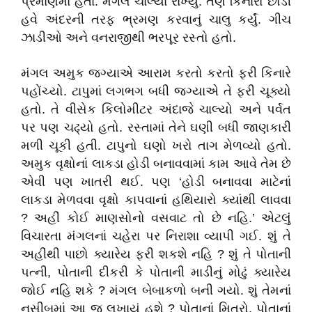
પ્રમાણમાં હતા. મંગલે ચાલ્યા રાખ્યું. તેણે કિનારો છોડી
હવે અંદરની તરફ ભ્રમણ કરવાનું ચાલુ કર્યું. ગીચ
ઝાડીઓ અને વનરાજીથી ભરપૂર રસ્તો હતો.
મંગલ અમુક જગ્યાએ આરામ કરતો કરતો ફરી કિનારે
પહોંચ્યો. ટાપુમાં લગભગ બધી જગ્યાએ તે ફરી ચૂક્યો
હતો. તે વીસેક કિલોમીટર અંદાજે ચાલ્યો અને પર્વત
પર પણ ચઢ્યો હતો. રસ્તામાં તેને ઘણી બધી જાણકારી
મળી ચૂકી હતી. ટાપુનો ઘણો ખરો તાગ મેળવ્યો હતો.
અમુક વૃક્ષોનાં લાકડા હોડી બનાવવામાં કામ આવે તેમ છે
એવી પણ ખાતરી થઈ. પણ ‘હોડી બનાવવા માટેનાં
લાકડા મેળવવા વૃક્ષો કાપવાનાં હથિયારો ક્યાંથી લાવવા
? અહીં કોઈ માણસોનો વસવાટ તો છે નહિ.’ એટલું
વિચારતા મંગલનાં ચહેરા પર નિરાશા વ્યાપી ગઈ. શું તે
અહીંથી પાછો ક્યારેય ફરી શકશે નહિ ? શું તે પોતાની
પત્ની, પોતાની દીકરી કે પોતાની માડીનું મોઢું ક્યારેય
જોઈ નહિ શકે ? મંગલ બેબાકળો બની ગયો. શું તેમનાં
નસીબમાં આ જ લખાયું હશે ? પોતાનાં મિત્રો, પોતાનાં