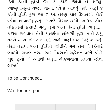
‘આ કોની હોડી જો કે કોઈ જોવા ન મળ્યું.
આજુબાજુમાં નજર નાખી. ‘કોણ આવ્યું હશે અહીં ?
કોની હોડી હશે આ ? આ ત્રણ ચાર દિવસમાં કોઈ
જોવા ન મળ્યું હતું.’ મંગલે વિચાર કર્યો. ‘કદાચ કોઈ
તોફાનમાં ફસાઈ ગયું હશે અને તેની હોડી અહીં...!’
કદાચ ભગવાને તેની પ્રાર્થના સાંભળી હશે. બંને ટાપુ
વચ્ચે ખાસ અંતર ન હતું અને પાણી પણ ઊંડું ન હતું.
તેથી તરાપા અને હોડીને જોડીને ગમે તેમ તે કિનારે
લાવ્યો. મંગલ ત્રણ ચાર દિવસની મહેનત પછી થોડો
ખુશ હતો. તે ત્યાંથી બહાર નીકળવાના સપના જોવા
લાગ્યો.
To be Continued…
Wait for next part…