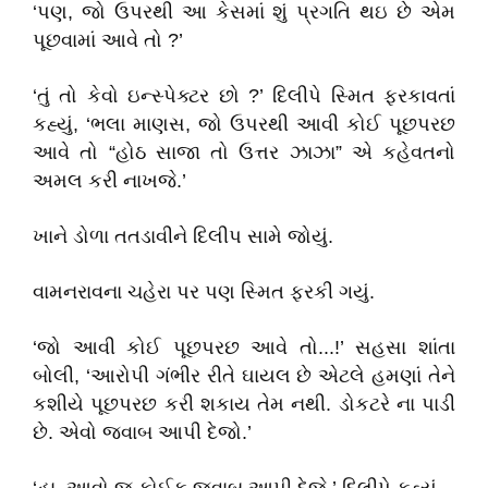
‘પણ, જો ઉપરથી આ કેસમાં શું પ્રગતિ થઇ છે એમ
પૂછવામાં આવે તો ?’
‘તું તો કેવો ઇન્સ્પેક્ટર છો ?’ દિલીપે સ્મિત ફરકાવતાં
કહ્યું, ‘ભલા માણસ, જો ઉપરથી આવી કોઈ પૂછપરછ
આવે તો “હોઠ સાજા તો ઉત્તર ઝાઝા” એ કહેવતનો
અમલ કરી નાખજે.’
ખાને ડોળા તતડાવીને દિલીપ સામે જોયું.
વામનરાવના ચહેરા પર પણ સ્મિત ફરકી ગયું.
‘જો આવી કોઈ પૂછપરછ આવે તો...!’ સહસા શાંતા
બોલી, ‘આરોપી ગંભીર રીતે ઘાયલ છે એટલે હમણાં તેને
કશીયે પૂછપરછ કરી શકાય તેમ નથી. ડોકટરે ના પાડી
છે. એવો જવાબ આપી દેજો.’