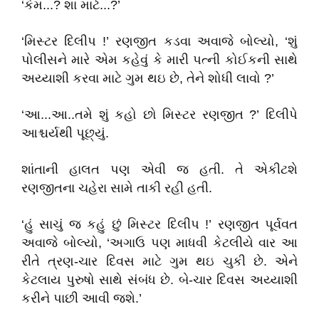
‘કેમ...? શા માટે...?’
‘મિસ્ટર દિલીપ !’ રણજીત કડવા અવાજે બોલ્યો, ‘શું
પોલીસને મારે એમ કહેવું કે મારી પત્ની કોઈકની સાથે
અય્યાશી કરવા માટે ગુમ થઇ છે, તેને શોધી લાવો ?’
‘આ...આ..તમે શું કહો છો મિસ્ટર રણજીત ?’ દિલીપે
આશ્ચર્યથી પૂછ્યું.
શાંતાની હાલત પણ એવી જ હતી. તે એકીટશે
રણજીતના ચહેરા સામે તાકી રહી હતી.
‘હું સાચું જ કહું છું મિસ્ટર દિલીપ !’ રણજીત પૂર્વવત
અવાજે બોલ્યો, ‘અગાઉ પણ માધવી કેટલીયે વાર આ
રીતે ત્રણ-ચાર દિવસ માટે ગુમ થઇ ચુકી છે. એને
કેટલાય પુરુષો સાથે સંબંધ છે. બે-ચાર દિવસ અય્યાશી
કરીને પાછી આવી જશે.’