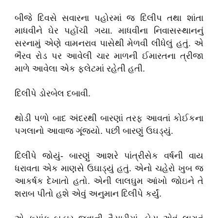
બીજે દિવસે સવારના પહોરમાં જ દિલીપ તથા શાંતા
માધવીને ઘેર પહોંચી ગયા. માધવીના નિવાસસ્થાનનું
સરનામું એણે વામનરાવ પાસેથી મેળવી લીધેલું હતું. એ
ભૈરવ રોડ પર આવેલી ચાર માળની ઈમારતના ત્રીજા
માળે આવેલા એક ફ્લેટમાં રહેતી હતી.
દિલીપે ડોરબેલ દબાવી.
થોડી પળો બાદ અંદરથી બારણાં તરફ આવતાં કોઈકના
પગલાનો આવાજ ગૂંજયો. પછી બારણું ઉઘડ્યું.
દિલીપે જોયું- બારણું આશરે પાંત્રીસેક વર્ષની વાય
ધરાવતા એક માણસે ઉઘાડ્યું હતું. એનો ચહેરો ખુબ જ
આકર્ષક દેખાતો હતો. એની લાલઘુમ આંખો જોઇને તે
શરાબ પીતો હશે એવું અનુમાન દિલીપે કર્યું.