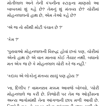
મોતીલાલ અને તેની કંપનીના સ્ટાફના માણસો આ
બાબતમાં શું કહે છે? તેમનું શું મંતવ્ય છે? ચોરીમાં
મોહનલાલનો હાથ છે, એમ તેઓ કહે છે?
‘એ જ તો સૌથી મોટી પંચાત છે ?’
‘કેમ ?’
‘પુરાવાઓ મોહનલાલની વિરુદ્ધ હોવાં છતાં પણ, ચોરીમાં
એનો હાથ છે એ વાત માનવા કોઈ તૈયાર નથી. બધાનો
મત એક જ છે કે મોહનલાલ ચોરી કરે જ નહીં.’
‘કદાચ એ લોકોનું મંતવ્ય સાચું પણ હોય ?’
‘ના, દિલીપ !’ વામનરાવ મક્કમ આવજે બોલ્યો, ‘ચોરી
મોહનલાલે જ કરી છે. તિજોરી પર તેમ જ ઓફીસના
અન્ય ભાગોમાંથી તેના આંગળાની છાપ મળી આવી છે.