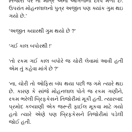
તિજોરી પર તો માત્ર એના આંગળાની છાપ મળી છે.
ઉપરાંત મોહનલાલનો પુત્ર અજીત પણ ક્યાંક ગુમ થઇ
ગયો છે.’
‘અજીત ક્યારથી ગુમ થયો છે ?’
‘ગઈ કાલ બપોરથી !’
‘તો રકમ ગઈ કાલ બપોરે જ ચોરી લેવામાં આવી હતી
એમ તું કહેવા માંગે છે ?’
‘ના, ચોરી તો ઓફિસ બંધ થયા પછી જ ગમે ત્યારે થઇ
છે. કારણ કે સાંજે મોહનલાલ પોતે જ રકમ ગણીને,
રકમ ભરેલી બ્રિફકેસને તિજોરીમાં મૂકી હતી. ત્યારબાદ
પ્રમોદ કલ્યાણી એક જરૂરી ફાઈલ મૂકવા માટે ગયો
હતો ત્યારે એણે પણ બ્રિફકેસને તિજોરીમાં પડેલી
જોઈ હતી.