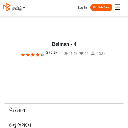
☰
Log In
தமிழ்
Publish Free
Beiman - 4
(375.2k)
17.2k
14
10.3k
બેઈમાન
કનુ ભગદેવ