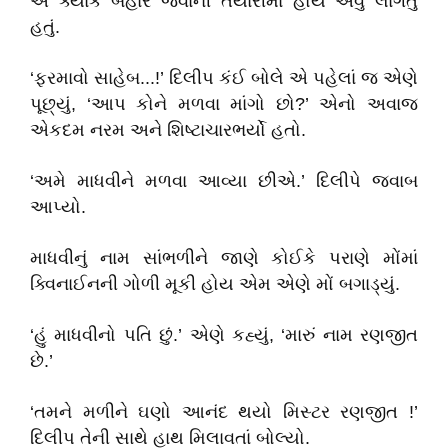
એ ક્યાંક બહાર જવાની તૈયારીમાં હોય એવું લાગતું
હતું.
‘ફરમાવો સાહેબ...!’ દિલીપ કંઈ બોલે એ પહેલાં જ એણે
પૂછ્યું, ‘આપ કોને મળવા માંગો છો?’ એનો અવાજ
એકદમ નરમ અને શિષ્ટાચારભર્યો હતો.
‘અમે માધવીને મળવા આવ્યા છીએ.’ દિલીપે જવાબ
આપ્યો.
માધવીનું નામ સાંભળીને જાણે કોઈકે પરાણે મોંમાં
ક્વિનાઈનની ગોળી મૂકી હોય એમ એણે મોં બગાડ્યું.
‘હું માધવીનો પતિ છું.’ એણે કહ્યું, ‘મારું નામ રણજીત
છે.’
‘તમને મળીને ઘણો આનંદ થયો મિસ્ટર રણજીત !’
દિલીપ તેની સાથે હાથ મિલાવતાં બોલ્યો.