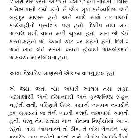
શિખરો સર કરતો આજે તે વિશાળગઢનો નાયબ પોલીસ
કમિશ્નર બની ગયો હતો. તે એક ખુબ કર્તવ્યનિષ્ઠ અને
બહાદુર માણસ હતો અને સાથે સાથે નાગપાલની
કાર્યવાહીનો પ્રસંશક પણ હતો. દિલીપ તથા ખાન
અગાઉ ઘણી વખત મળી ચુક્યા હતાં. ખાન જે કંઈ
કરતો-કહેતો એ ડંકાની ચોટ પર કહેતો હતો. દિલીપ
અને ખાન બંને સરખી વયના હોવાથી એકબીજાને
એકવચનમાં સંબોધતા હતાં.
આવા જિંદાદિલ માણસને એક જ વાતનું દુઃખ હતું.
એ જ્યાં જતો ત્યાં અંધારી આલમ તથા સફેદ
બદમાશોથી એની ઈમાનદારી અને ફરજનિષ્ઠા સહન
નહોતી થતી. પરિણામે ઉચ્ચ કક્ષાએ લાગવગ લગાડીને
ટુંક સમયમાં જ તેની બદલી કરાવી નાંખવામાં આવતી
હતી. પરંતુ તેમ છતાંય ખાન પોતાના નિર્ણયોમાં અડગ
રહેતો. લાંચ આપનારને તો ઠીક, તે લાંચ લેનારને પણ
ક્યારેય માફ નહોતો કરતો અને એમાંય દેશદ્રોહીઓ