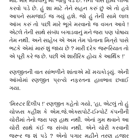
માટે મારે માધવીનું મોં જોવું પડે છે. તેની પાસે હાથ લાંબો
કરવો પડે છે. હું શા માટે તેને સહન કરું છું એ તો હવે
આપને સમજાઈ જ ગયું હશે. જો હું તેની સામે લાલ
આંખ કરું તો પછી મારે ભૂખે મરવાનો જ વખત આવે !
એટલે તેની સાથે સંબંધ બગાડવાનું મને જરા પણ પોષાય
તેમ નથી. અને સાહેબ એ અમ તેમ પોતાના મિત્રો પાસે
ભટકે એમાં મારું શું જાય છે ? મારી દરેક જરૂરિયાત તો
એ પૂરી કરે જ છે. પછી એ શારીરિક હોય કે આર્થિક !’
રણજીતની વાત સાંભળીને શાંતાએ મોં મચકોડ્યું. એની
આંખોમાં રણજીત પ્રત્યે નફરતના હાવભાવ છવાઈ
ગયા.
‘મિસ્ટર દિલીપ !’ રણજીત કહેતો ગયો, ‘હા, એટલું તો હું
ચોક્કસ કહીશ કે એમ.જે.એક્સપોર્ટ-ઈમ્પોર્ટ કંપનીની
ચોરીમાં તેનો જરા પણ હાથ નથી. એનાં ગુમ થવાને આ
ચોરી સાથે કંઈ જ સંબંધ નથી. એને ચોરી કરવાની
જરૂર જ શું પડે ? એનો પગાર મહીને ત્રણ હજાર