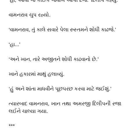
‘હા, આવો જ કોઈક જવાબ આપી દેજે.’ દિલીપે કહ્યું.
વામનરાવ ચુપ રહ્યો.
‘વામનરાવ, તું કાલે સવારે પેલા રુસ્તમને શોધી કાઢજે.’
‘હા...’
‘અને ખાન, તારે અજીતને શોધી કાઢવાનો છે.’
ખાને હકારમાં માથું હલાવ્યું.
‘હું અને શાંતા માધવીને પૂછપરછ કરવા માટે જઈશું.’
ત્યારબાદ વામનરાવ, ખાન તથા અમરજી દિલીપની રજા
લઈને ચાલ્યા ગયા.
***