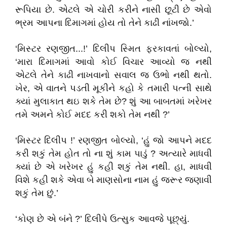
રૂપિયા છે. એટલે એ ચોરી કરીને નાસી છૂટી છે એવો
ભ્રમ આપના દિમાગમાં હોય તો તેને કાઢી નાંખજો.’
‘મિસ્ટર રણજીત...!’ દિલીપ સ્મિત ફરકાવતાં બોલ્યો,
‘મારા દિમાગમાં આવો કોઈ વિચાર આવ્યો જ નથી
એટલે તેને કાઢી નાખવાનો સવાલ જ ઉભો નથી થતો.
ખેર, એ વાતને પડતી મૂકીને કહો કે તમારી પત્ની સાથે
ક્યાં મુલાકાત થઇ શકે તેમ છે? શું આ બાબતમાં ખરેખર
તમે અમને કોઈ મદદ કરી શકો તેમ નથી ?’
‘મિસ્ટર દિલીપ !’ રણજીત બોલ્યો, ‘હું જો આપને મદદ
કરી શકું તેમ હોત તો ના શું કામ પાડું ? અત્યારે માધવી
ક્યાં છે એ ખરેખર હું કહી શકું તેમ નથી. હા, માધવી
વિશે કહી શકે એવા બે માણસોના નામ હું જરૂર જણાવી
શકું તેમ છું.’
‘કોણ છે એ બંને ?’ દિલીપે ઉત્સુક આવજે પૂછ્યું.