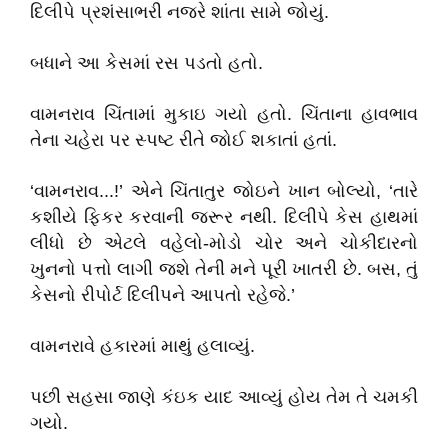
દિલીપે પ્રશંસાભરી નજરે શાંતા સામે જોયું.
બધાને આ કેસમાં રસ પડતો હતો.
વામનરાવ ચિંતામાં મુકાઇ ગયો હતો. ચિંતાના હાવભાવ
તેના ચહેરા પર સ્પષ્ટ રીતે જોઈ શકાતાં હતાં.
‘વામનરાવ...!’ એને ચિંતાતુર જોઇને ખાન બોલ્યો, ‘તારે
કશીયે ફિકર કરવાની જરૂર નથી. દિલીપે કેસ હાથમાં
લીધો છે એટલે વહેલો-મોડો ચોર અને ચોકીદારનો
ખુનનો પત્તો લાગી જશે તેની મને પૂરી ખાતરી છે. બસ, તું
કેસનો રીપોર્ટ દિલીપને આપતો રહેજે.’
વામનરાવે હકારમાં માથું હલાવ્યું.
પછી સહસા જાણે કંઇક યાદ આવ્યું હોય તેમ તે ચમકી
ગયો.