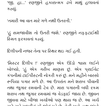
‘જી, હા...’ રણજીતે હકારાત્મક ઢબે માથું હલાવતાં
કહ્યું.
‘તમારી આ વાત મારે ગળે નથી ઉતરતી.’
‘હું સમજાવીશ તો ઉતરી જશે.’ રણજીતે નફ્ફટાઈથી
સ્મિત ફરકાવતાં કહ્યું.
દિલીપની નજર તેના પર સ્થિર થઇ ગઈ હતી.
‘મિસ્ટર દિલીપ !’ રણજીત એક ઊંડો શ્વાસ લઈને
બોલ્યો, ‘હું એક ગરીબ માણસ છું. એક પ્રાઈવેટ
કંપનીમાં ટાઈપીસ્ટની નોકરી કરું છું. મને મહીને બારસો
રૂપિયા પગાર મળે છે. આ ઉપરાંત મને શરાબ પીવાની
તથા જુગાર રમવાની ટેવ છે. મારા પગારની બધી રકમ
શરાબ તથ જુગાર રમવામાં જ વેડફાઈ જાય છે. જીવન
જીવવા માટે બીજા ખર્ચાઓ પણ થાય જ છે. આ ખર્ચ