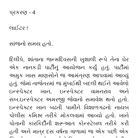
પ્રકરણ - 4
લાઈટર !
સાંજનો સમય હતો.
દિલીપે, શાંતાના જન્મદિવસની ખુશાલી રૂપે તેના ઘેર
એક નાનકડી પાર્ટીનું આયોજન કર્યું હતું. પાર્ટીમાં
અમુક ખાસ માણસોને જ આમંત્રણ આપવામાં આવ્યું
હતું. જેમાં તાજેતરમાં જ મુંબઈથી બદલી થઈને આવેલો
ઇન્સ્પેક્ટર ખાન, ઇન્સ્પેક્ટર વામનરાવ અને
સબ.ઇન્સ્પેક્ટર અમરજી જેવાનો સમાવેશ થતો હતો.
ઇન્સ્પેક્ટર ખાન બઢતી પામીને વિશાળગઢનો નાયબ
પોલીસ કમિશ્નર તરીકે મોકલવામાં આવ્યો હતો. ખાને
પોતાની કારકિર્દીની શરૂઆત કોન્સ્ટેબલ તરીકે કરી
હતી અને માત્ર દસ વર્ષના ગાળામાં જ એક પછી એક