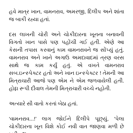
હવે માત્ર ખાન, વામનરાવ, અમરજી, દિલીપ અને શાંતા
જ બાકી રહ્યા હતાં.
દસ લાખની ચોરી અને ચોકીદારના ખૂનના બનાવની
વિગતો ખાન પાસે પણ પહોંચી ગઈ હતી. એણે આ
કેસની તપાસ કરવાનું કામ વામનરાવને જ સોંપ્યું હતું.
વામનરાવ અને ખાને અગાઉ અમદાવાદમાં ત્રણ વરસ
સાથે જ કામ કર્યું હતું. એ વખતે વામનરાવ
સબ.ઇન્સ્પેક્ટર હતો અને ખાન ઇન્સ્પેક્ટર ! તેમની આ
મિત્રાચારી આજે પણ એમ ને એમ જળવાયેલી હતી.
હોદ્દા રૂપી દીવાલ તેમની મિત્રાચારી વચ્ચે નહોતી.
અત્યારે સૌ વાતો કરતાં બેઠા હતાં.
‘વામનરાવ...!’ લાગ જોઈને દિલીપે પૂછ્યું, ‘પેલા
ચોકીદારના ખૂન વિશે કોઈ નવી વાત જાણવા મળી છે