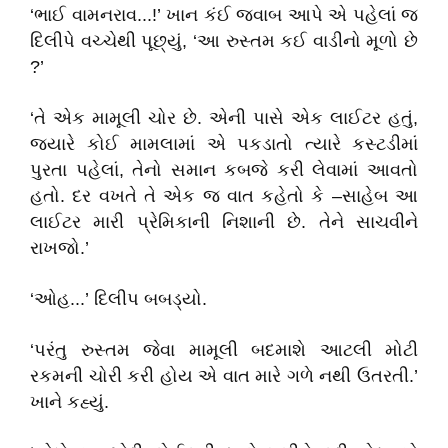
‘ભાઈ વામનરાવ...!’ ખાન કંઈ જવાબ આપે એ પહેલાં જ
દિલીપે વચ્ચેથી પૂછ્યું, ‘આ રુસ્તમ કઈ વાડીનો મૂળો છે
?’
‘તે એક મામૂલી ચોર છે. એની પાસે એક લાઈટર હતું,
જયારે કોઈ મામલામાં એ પકડાતો ત્યારે કસ્ટડીમાં
પુરતા પહેલાં, તેનો સમાન કબજે કરી લેવામાં આવતો
હતો. દર વખતે તે એક જ વાત કહેતો કે –સાહેબ આ
લાઈટર મારી પ્રેમિકાની નિશાની છે. તેને સાચવીને
રાખજો.’
‘ઓહ...’ દિલીપ બબડ્યો.
‘પરંતુ રુસ્તમ જેવા મામૂલી બદમાશે આટલી મોટી
રકમની ચોરી કરી હોય એ વાત મારે ગળે નથી ઉતરતી.’
ખાને કહ્યું.