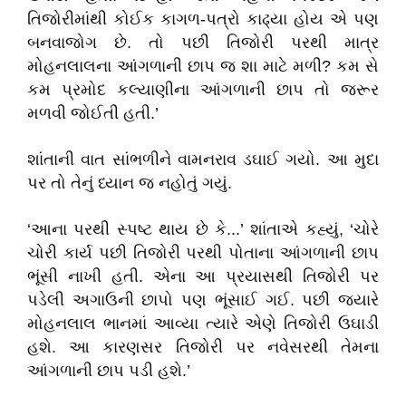
તિજોરીમાંથી કોઈક કાગળ-પત્રો કાઢ્યા હોય એ પણ
બનવાજોગ છે. તો પછી તિજોરી પરથી માત્ર
મોહનલાલના આંગળાની છાપ જ શા માટે મળી? કમ સે
કમ પ્રમોદ કલ્યાણીના આંગળાની છાપ તો જરૂર
મળવી જોઈતી હતી.’
શાંતાની વાત સાંભળીને વામનરાવ ડઘાઈ ગયો. આ મુદા
પર તો તેનું ધ્યાન જ નહોતું ગયું.
‘આના પરથી સ્પષ્ટ થાય છે કે...’ શાંતાએ કહ્યું, ‘ચોરે
ચોરી કાર્ય પછી તિજોરી પરથી પોતાના આંગળાની છાપ
ભૂંસી નાખી હતી. એના આ પ્રયાસથી તિજોરી પર
પડેલી અગાઉની છાપો પણ ભૂંસાઈ ગઈ. પછી જયારે
મોહનલાલ ભાનમાં આવ્યા ત્યારે એણે તિજોરી ઉઘાડી
હશે. આ કારણસર તિજોરી પર નવેસરથી તેમના
આંગળાની છાપ પડી હશે.’