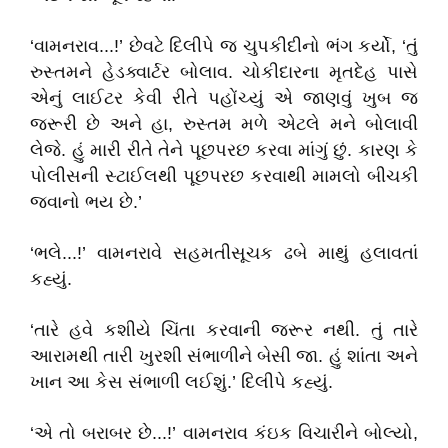
‘વામનરાવ...!’ છેવટે દિલીપે જ ચુપકીદીનો ભંગ કર્યો, ‘તું
રુસ્તમને હેડક્વાર્ટર બોલાવ. ચોકીદારના મૃતદેહ પાસે
એનું લાઈટર કેવી રીતે પહોંચ્યું એ જાણવું ખુબ જ
જરૂરી છે અને હા, રુસ્તમ મળે એટલે મને બોલાવી
લેજે. હું મારી રીતે તેને પૂછપરછ કરવા માંગું છું. કારણ કે
પોલીસની સ્ટાઈલથી પૂછપરછ કરવાથી મામલો બીચકી
જવાનો ભય છે.’
‘ભલે...!’ વામનરાવે સહમતીસૂચક ઢબે માથું હલાવતાં
કહ્યું.
‘તારે હવે કશીયે ચિંતા કરવાની જરૂર નથી. તું તારે
આરામથી તારી ખુરશી સંભાળીને બેસી જા. હું શાંતા અને
ખાન આ કેસ સંભાળી લઈશું.’ દિલીપે કહ્યું.
‘એ તો બરાબર છે...!’ વામનરાવ કંઇક વિચારીને બોલ્યો,