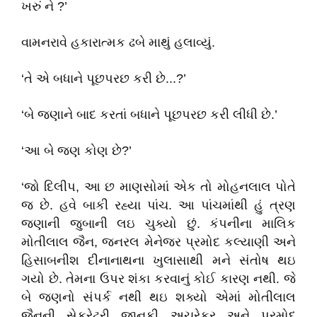
ખરું ને ?’
વામનરાવે હકારાત્મક ઢબે માથું હલાવ્યું.
‘તે એ બધાને પૂછપરછ કરી છે...?’
‘બે જણાને બાદ કરતાં બધાને પૂછપરછ કરી લીધી છે.’
‘આ બે જણ કોણ છે?’
‘જો દિલીપ, આ છ માણસોમાં એક તો મોહનલાલ પોતે
જ છે. હવે બાકી રહ્યા પાંચ. આ પાંચમાંથી હું ત્રણ
જણાની જુબાની લઇ ચુક્યો છું. કંપનીના માલિક
મોતીલાલ જૈન, જનરલ મેનેજર પ્રમોદ કલ્યાણી અને
હિસાબનીશ દીનાનાથના ખુલાસાથી મને સંતોષ થઇ
ગયો છે. તેમના ઉપર શંકા કરવાનું કોઈ કારણ નથી. જે
બે જણનો સંપર્ક નથી થઇ શક્યો એમાં મોતીલાલ
જૈનની સેક્રેટરી જાનકી અચરેકર અને પ્રમોદ