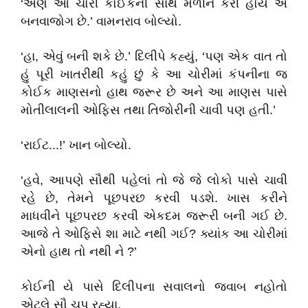
‘એણે આ ચોરી કોઈકની સાથે મળીને કરી હોય એ
બનવાજોગ છે.’ વામનરાવ બોલ્યો.
‘હા, એવું બની શકે છે.’ દિલીપે કહ્યું, ‘પણ એક વાત તો
હું પૂરી ખાતરીથી કહું છું કે આ ચોરીમાં કંપનીના જ
કોઈક માણસનો હાથ જરૂર છે અને આ માણસ પાસે
મોતીલાલની ઓફિસ તથા તિજોરીની ચાવી પણ હતી.’
‘રાઈટ...!’ ખાન બોલ્યો.
‘હવે, આપણે સૌથી પહેલાં તો જે જે લોકો પાસે ચાવી
રહે છે, તેમને પૂછપરછ કરવી પડશે. ખાસ કરીને
માધવીને પૂછપરછ કરવી એકદમ જરૂરી બની ગઈ છે.
આજે તે ઓફિસે શા માટે નથી ગઈ? ક્યાંક આ ચોરીમાં
એનો હાથ તો નથી ને ?’
કોઈની યે પાસે દિલીપના સવાલનો જવાબ નહોતો
એટલે સૌ ચૂપ રહ્યા.