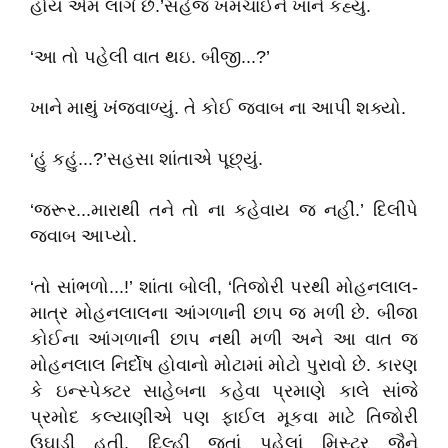
હોય એમ લાગે છે.’સહેજ ખમચાઈને ખાને કહ્યું.
‘આ તો પહેલી વાત થઇ. બીજી...?’
ખાને માથું ખંજવાળ્યું. તે કોઈ જવાબ ના આપી શક્યો.
‘હું કહું...?’સહસા શાંતાએ પૂછ્યું.
‘જરૂર...મારાથી તને તો ના કહેવાય જ નહીં.’ દિલીપે
જવાબ આપ્યો.
‘તો સાંભળો...!’ શાંતા બોલી, ‘તિજોરી પરથી મોહનલાલ-
માત્ર મોહનલાલના આંગળાની છાપ જ મળી છે. બીજા
કોઈના આંગળાની છાપ નથી મળી અને આ વાત જ
મોહનલાલ નિર્દોષ હોવાનો મોટામાં મોટો પુરાવો છે. કારણ
કે ઇન્સ્પેક્ટર સાહેબના કહેવા પ્રમાણે કાલે સાંજે
પ્રમોદ કલ્યાણીએ પણ ફાઈલ મૂકવા માટે તિજોરી
ઉઘાડી હતી. દિલ્હી જતાં પહેલાં મિસ્ટર જૈને