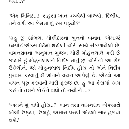
ખરી...?’
‘એક મિનિટ...!’ સહસા ખાન વચ્ચેથી બોલ્યો, ‘દિલીપ,
તને વળી આ કેસમાં શું રસ પડ્યો?’
‘કહું છું સાંભળ, ચોકીદારના ખુનનો બનાવ, એમ.જે
ઇમ્પોર્ટ-એક્સપોર્ટમાં થયેલી ચોરી સાથે સંકળાયેલો છે.
વામનરાવના અનુમાન મુજબ ચોરી મોહનલાલે કરી છે
જયારે હું મોહનલાલને નિર્દોષ માનું છું. ચોરીનો આ ભેદ
ઉકેલીને, જો મોહનલાલ નિર્દોષ હોય તો એને નિર્દોષ
પુરવાર કરવાનું મેં શાંતાને વચન આપેલું છે. એટલે આ
વચન પૂરું કરવાની મારી ફરજ છે. હું આ કેસમાં કામ
કરું તો તમને કોઈને વાંધો તો નથી ને ...?’
‘અમને શું વાંધો હોય..?’ ખાન તથા વામનરાવ એકસાથે
બોલી ઉઠ્યા, ‘ઉલટું, અમારા પરથી એટલો ભાર હળવો
થશે.’