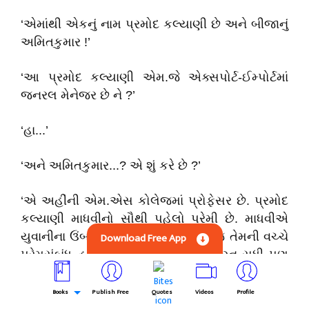
‘એમાંથી એકનું નામ પ્રમોદ કલ્યાણી છે અને બીજાનું
અમિતકુમાર !’
‘આ પ્રમોદ કલ્યાણી એમ.જે એક્સપોર્ટ-ઈમ્પોર્ટમાં
જનરલ મેનેજર છે ને ?’
‘હા...’
‘અને અમિતકુમાર...? એ શું કરે છે ?’
‘એ અહીંની એમ.એસ કોલેજમાં પ્રોફેસર છે. પ્રમોદ
કલ્યાણી માધવીનો સૌથી પહેલો પ્રેમી છે. માધવીએ
યુવાનીના ઉંબરામાં પગ મૂક્યો ત્યારથી જ તેમની વચ્ચે
Download Free App
પ્રેમસંબંધ હતો. અને આ સંબંધ છેક લગ્ન સુધી પણ
પહોંચી ગયો હતો પરંતુ અમુક કારણોસર તેમનાં લગ્ન
ણ થઇ શક્યા.’
Books
Publish Free
Quotes
Videos
Profile