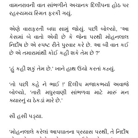
વામનરાવની વાત સાંભળીને અચાનક દિલીપના હોઠ પર
રહસ્યમય સ્મિત ફરકી ગયું.
એણે વારાફરતી બધા સામું જોયું. પછી બોલ્યો, ‘આ
કેસમાં બે વાતો એવી છે કે જેના પરથી મોહનલાલ
નિર્દોષ છે એ સ્પષ્ટ રીતે પુરવાર કરે છે. આ બી વાત કઈ
છે એ તમારામાંથી કોઈ કહી શકે તેમ છે ?’
‘હું કહી શકું તેમ છે.’ ખાને હાથ ઉંચો કરતાં કહ્યું.
‘તો પછી કહે ને ભાઈ !’ દિલીપ મજાકભર્યા અવાજે
બોલ્યો, ‘તારી મધુરવાણી સાંભળવા માટે મારું મન
ક્યારનું ય ઠેકડાં મારે છે.’
સૌ હસી પડ્યા.
‘મોહનલાલે કરેલાં આપઘાતના પ્રયાસ પરથી, તે નિર્દોષ