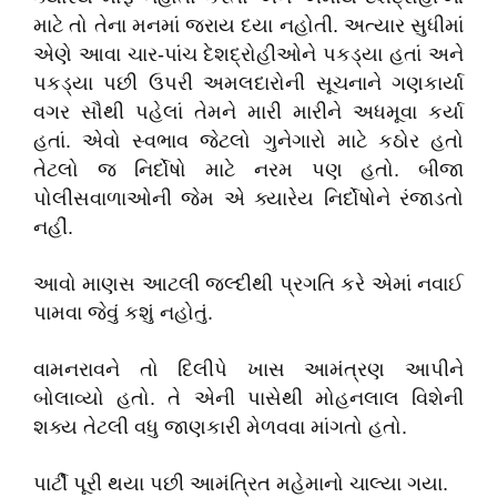
માટે તો તેના મનમાં જરાય દયા નહોતી. અત્યાર સુધીમાં
એણે આવા ચાર-પાંચ દેશદ્રોહીઓને પકડ્યા હતાં અને
પકડ્યા પછી ઉપરી અમલદારોની સૂચનાને ગણકાર્યા
વગર સૌથી પહેલાં તેમને મારી મારીને અધમૂવા કર્યા
હતાં. એવો સ્વભાવ જેટલો ગુનેગારો માટે કઠોર હતો
તેટલો જ નિર્દોષો માટે નરમ પણ હતો. બીજા
પોલીસવાળાઓની જેમ એ ક્યારેય નિર્દોષોને રંજાડતો
નહીં.
આવો માણસ આટલી જલ્દીથી પ્રગતિ કરે એમાં નવાઈ
પામવા જેવું કશું નહોતું.
વામનરાવને તો દિલીપે ખાસ આમંત્રણ આપીને
બોલાવ્યો હતો. તે એની પાસેથી મોહનલાલ વિશેની
શક્ય તેટલી વધુ જાણકારી મેળવવા માંગતો હતો.
પાર્ટી પૂરી થયા પછી આમંત્રિત મહેમાનો ચાલ્યા ગયા.