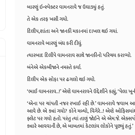
બારણું ઇન્સ્પેક્ટર વામનરાવે જ ઉઘાડ્યું હતું.
તે એક તરફ ખસી ગયો.
દિલીપ,શાંતા અને જાનકી મકાનમાં દાખલ થઇ ગયાં.
વામનરાવે બારણું બંધ કરી દીધું.
ત્યારબાદ દિલીપે વામનરાવ સાથે જાનકીનો પરિચય કરાવ્યો.
બંનેએ એકબીજાને નમસ્તે કર્યા.
દિલીપ એક સોફા પર ઢગલો થઇ ગયો.
‘ભાઈ વામનરાવ...!’ એણે વામનરાવને ઉદ્દેશીને કહ્યું, ‘પેલા ખ
‘એના પર ચાંપતી નજર રખાઈ રહી છે.’ વામનરાવે જવાબ આ
આવે છે. એ ક્યાં ગયો? કોને મળ્યો, વિગેરે...! એણે ઓફિસમ
ફ્લેટ પર ગયો હતો. પરંતુ ત્યાં તાળું જોઇને એ એમ.જે. એક્સપ
ક્યારે આવવાની છે, એ બાબતમાં કેટલાંય લોકોને પૂછ્યું હતું.’