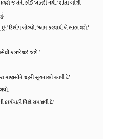
ળશે જ તેની કોઈ ખાતરી નથી.’ શાંતા બોલી.
ં.
ું.’ દિલીપ બોલ્યો, ‘આમ કરવાથી બે લાભ થશે.’
ાસેથી કબજે થઇ જશે.’
ં તારા માણસોને જરૂરી સૂચનાઓ આપી દે.’
ગયો.
મની કાર્યવાહી વિશે સમજાવી દે.’