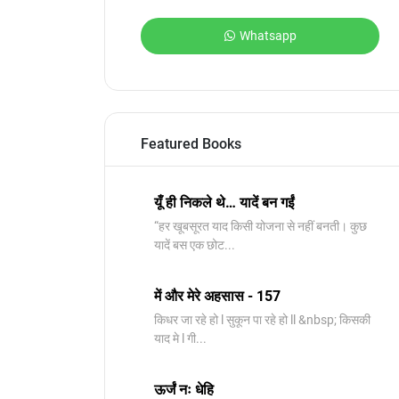
Whatsapp
Featured Books
यूँ ही निकले थे… यादें बन गईं
“हर खूबसूरत याद किसी योजना से नहीं बनती। कुछ
यादें बस एक छोट...
में और मेरे अहसास - 157
किधर जा रहे हो l सुकून पा रहे हो ll &nbsp; किसकी
याद मे l गी...
ऊर्जं नः धेहि