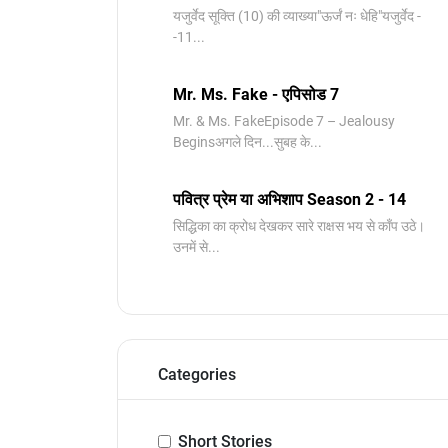
यजुर्वेद सूक्ति (10) की व्याख्या"ऊर्जं नः धेहि"यजुर्वेद -
-11...
Mr. Ms. Fake - एपिसोड 7
Mr. & Ms. FakeEpisode 7 – Jealousy
Beginsअगले दिन...सुबह के...
पवित्र प्रेम या अभिशाप Season 2 - 14
सिद्धिका का क्रोध देखकर सारे राक्षस भय से काँप उठे।
उनमें से...
Categories
Short Stories