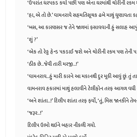
‘ઉપરાંત ધરપકડ કર્યા પછી પણ એના ઘરમાંથી ચોરીની રકમ મ
‘હા, એ તો છે.’ વામનરાવે સહમતિસૂચક ઢબે માથું ધુણાવતા કહ્યુ
‘બસ, આ કારણસર જ તેને જાળમાં ફસાવવાની હું સલાહ આપું છ
‘શું ?’
‘એક તો રેડ્ડ હેન્ડ પકડાઈ જશે અને ચોરીની રકમ પણ તેની પ
‘ઠીક છે...જેવી તારી મરજી...!’
‘વામનરાવ...હું મારી કારને આ મકાનથી દુર મૂકી આવું છું. તુ
વામનરાવ હકારમાં માથું હલાવીને ટેલીફોન તરફ આગળ વધી 
‘અને શાંતા...!’ દિલીપ શાંતા તરફ ફર્યો, ‘તું, મિસ જાનકીને તે
‘જરૂર...!’
દિલીપ ઉભો થઇને બહાર નીકળી ગયો.