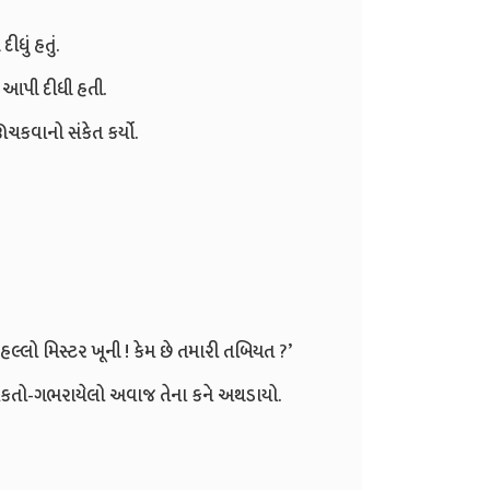
ધું હતું.
 આપી દીધી હતી.
ચકવાનો સંકેત કર્યો.
 ‘હલ્લો મિસ્ટર ખૂની ! કેમ છે તમારી તબિયત ?’
ઈકનો ચમકતો-ગભરાયેલો અવાજ તેના કને અથડાયો.