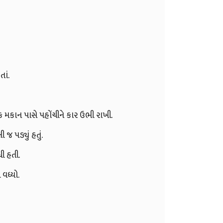
ાં.
 મકાન પાસે પહોંચીને કાર ઉભી રાખી.
 પડ્યું હતું.
ી હતી.
વધ્યો.