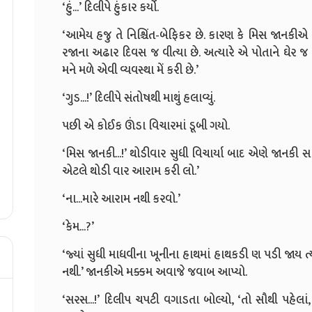
‘હું...’ દિલીપે હુંકાર કર્યો.
‘આમેય હજુ તે નિશ્ચિંત-બેફિકર છે. કારણ કે મિસ જાનકી
રજાના અઢાર દિવસ જ વીત્યા છે. અત્યારે એ પોતાને ઘેર જ
મને મળે એવી વ્યવસ્થા મેં કરી છે.’
‘ગુડ...!’ દિલીપે સંતોષથી માથું હલાવ્યું.
પછી એ કોઈક ઊંડા વિચારમાં ડૂબી ગયો.
‘મિસ જાનકી...!’ થોડીવાર સુધી વિચાર્યા બાદ એણે જાનકી સામ
એટલે થોડી વાર આરામ કરી લો.’
‘ના...મારે આરામ નથી કરવો.’
‘કેમ...?’
‘જ્યાં સુધી માધવીના ખૂનીના હાથમાં હાથકડી ણ પડી જાય ત્
નથી.’ જાનકીએ મક્કમ અવાજે જવાબ આપ્યો.
‘સરસ...!’ દિલીપ ચપટી વગાડતા બોલ્યો, ‘તો સૌથી પહેલાં