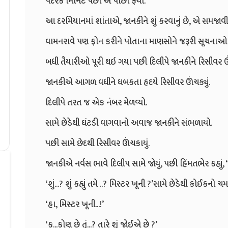
પંદરેક મિનિટ પછી એ પાછો ફર્યો.
આ દરમિયાનમાં શાંતાએ, જાનકીને શું કરવાનું છે, એ સમજાવી દી
વામનરાવે પણ ફોન કરીને પોતાના માણસોને જરૂરી સૂચનાઓ
બધી તૈયારીઓ પૂરી થઇ ગયા પછી દિલીપે જાનકીને રિસીવર ઊં
જાનકીએ આગળ વધીને ધબકતા હૃદયે રિસીવર ઊંચક્યું.
દિલીપે તરત જ એક નંબર મેળવ્યો.
સામે છેડેથી ઘંટડી વાગવાનો અવાજ જાનકીને સંભળાયો.
પછી સામે છેદથી રિસીવર ઊંચકાયું.
જાનકીએ નર્વસ ભાવે દિલીપ સામે જોયું, પછી હિંમતભેર કહ્યું,
‘શું...? શું કહ્યું તમે ..? મિસ્ટર ખૂની ?’સામે છેડેથી કો
‘હા, મિસ્ટર ખૂની...!’
‘ક...કોણ છે તું...? તારે શું જોઈએ છે ?’