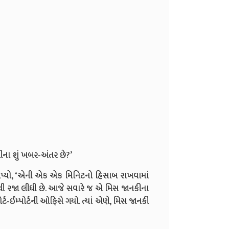
ૂનીના શું ખબર-અંતર છે?’
પ્યો, ‘એની એક એક મિનિટનો હિસાબ રાખવામાં
ાંથી રજા લીધી છે. આજે સવારે જ એ મિસ જાનકીના
ોર્ટ-ઈમ્પોર્ટની ઓફિસે ગયો. ત્યાં એણે, મિસ જાનકી