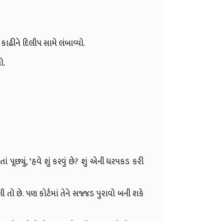
 કાઢીને દિલીપ સામે લંબાવ્યો.
ો.
ં પૂછ્યું, ‘હવે શું કરવું છે? શું એની ધરપકડ કરી
 તો છે. પણ કોર્ટમાં તેને સજ્જડ પુરાવો બની શકે