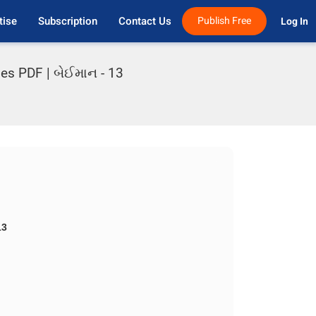
tise
Subscription
Contact Us
Publish Free
Log In 
ies PDF | બેઈમાન - 13
13