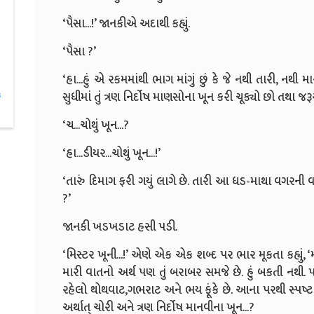
‘પૈસા...!’ જાનકીએ અદાથી કહ્યું.
‘પૈસા ?’
‘હા...હું એ રકમમાંથી ભાગ માંગું છું કે જે નથી તારી, નથી
સુધીમાં તું ત્રણ નિર્દોષ માણસોના ખૂન કરી ચૂક્યો છો તથા જરૂ
s
‘ચ...ચોથું ખૂન...?
‘હા...ડીયર...ચોથું ખૂન...!’
‘તારું દિમાગ ફરી ગયું લાગે છે. તારી આ ધડ-માથા વગરની વા
?’
જાનકી ખડખડાટ હસી પડી.
‘મિસ્ટર ખૂની...!’ એણે એક એક શબ્દ પર ભાર મૂકતા કહ્યું, ‘મ
મારી વાતનો અર્થ પણ તું બરાબર સમજે છે. હું બકતી નથી. પ
રહેલો થોથવાટ,ગભરાટ અને ભય ફૂંકે છે. આના પરથી સ્પષ્ટ થાય છે 
અર્થાત્ ચોરી અને ત્રણ નિર્દોષ માનવીના ખૂન...?