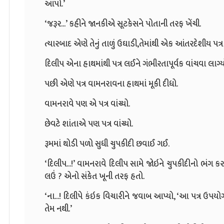
આપો.’
‘જરૂર...’ કહીને જાનકીએ સૂટકેસને પોતાની તરફ ખેંચી.
ત્યારબાદ એણે તેનું તાળું ઉઘાડી,તેમાંથી એક આંતરદેશીય પત્ર
દિલીપ એના હાથમાંથી પત્ર લઈને ગંભીરતાપૂર્વક વાંચવા લાગ્ય
પછી એણે પત્ર વામનરાવના હાથમાં મૂકી દીધો.
વામનરાવે પણ એ પત્ર વાંચ્યો.
છેવટે શાંતાએ પણ પત્ર વાંચ્યો.
રૂમમાં થોડી પળો સુધી ચુપકીદી છવાઈ ગઈ.
‘દિલીપ...!’ વામનરાવે દિલીપ સામે જોઇને ચુપકીદીનો ભંગ કરતા
લઉં ? એનો સંકેત ખૂની તરફ હતો.
‘ના...! દિલીપે કંઇક વિચારીને જવાબ આપ્યો, ‘આ પત્ર ઉપયોગી
તેમ નથી.’