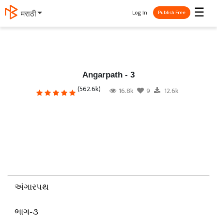
☰
Log In
தமிழ்
Publish Free
Angarpath - 3
(562.6k)
16.8k
9
12.6k
અંગારપથ
ભાગ-૩