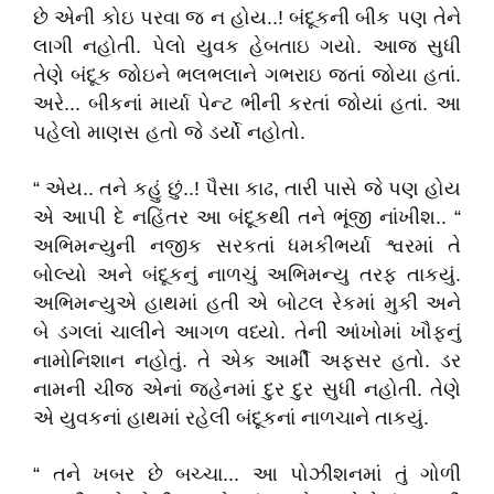
છે એની કોઇ પરવા જ ન હોય..! બંદૂકની બીક પણ તેને
લાગી નહોતી. પેલો યુવક હેબતાઇ ગયો. આજ સુધી
તેણે બંદૂક જોઇને ભલભલાને ગભરાઇ જતાં જોયા હતાં.
અરે... બીકનાં માર્યા પેન્ટ ભીની કરતાં જોયાં હતાં. આ
પહેલો માણસ હતો જે ડર્યો નહોતો.
“ એય.. તને કહું છું..! પૈસા કાઢ, તારી પાસે જે પણ હોય
એ આપી દે નહિંતર આ બંદૂકથી તને ભૂંજી નાંખીશ.. “
અભિમન્યુની નજીક સરકતાં ધમકીભર્યા શ્વરમાં તે
બોલ્યો અને બંદૂકનું નાળચું અભિમન્યુ તરફ તાકયું.
અભિમન્યુએ હાથમાં હતી એ બોટલ રેકમાં મુકી અને
બે ડગલાં ચાલીને આગળ વધ્યો. તેની આંખોમાં ખૌફનું
નામોનિશાન નહોતું. તે એક આર્મી અફસર હતો. ડર
નામની ચીજ એનાં જહેનમાં દુર દુર સુધી નહોતી. તેણે
એ યુવકનાં હાથમાં રહેલી બંદૂકનાં નાળચાને તાકયું.
“ તને ખબર છે બચ્ચા... આ પોઝીશનમાં તું ગોળી