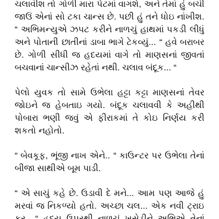
ચલાવીશ તો ગોળી મારા પેટમાં વાગશે, અને તેમાં હું બચી
જાઉં એનાં સો ટકા ચાન્સ છે. પછી હું તને ધોઇ નાંખીશ.
“ અભિમન્યુએ ઝપટ કરીને નાળચું હાથમાં પકડી લીધું
અને પોતાની છાતીનાં ડાબા ભાગે ટેકવ્યું... “ હવે બરાબર
છે. ગોળી સીધી જ હદયમાં વાગે તો માણસનાં જીવતાં
બચવાનાં ચાન્સીઝ રહેતાં નથી. ચલાવ બંદૂક... “
પેલો યુવક તો સામે ઉભેલા હટ્ટા કટ્ટા માણસનાં તેવર
જોઇને જ હેબતાઇ ગયો. બંદૂક ચલાવવી કે અહીથી
પોબારા ભણી જવું એ ફીરાકમાં તે કોઇ નિર્ણય કરી
શકતો નહોતો.
“ બેવકૂફ, ભૂંજી નાખ એને.. “ કાઉન્ટર પર ઉભેલા તેનાં
બીજા સાથીએ બૂમ પાડી.
“ એ સાચું કહે છે. ઉડાવી દે મને... આમ પણ આજે હું
મરવાં જ નિકળ્યો હતો. અચ્છા ચલ... એક નવી ટ્રાઇ
કર.. “ હદય ઉપરથી નાળચું ખસેડીને અભિએ તેનાં