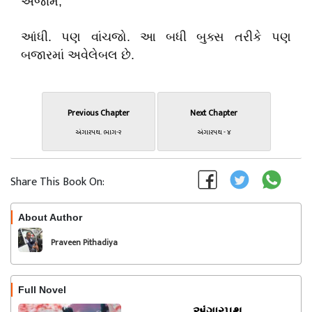
અંજામ,
આંધી. પણ વાંચજો. આ બધી બુક્સ તરીકે પણ
બજારમાં અવેલેબલ છે.
Previous Chapter
Next Chapter
અંગારપથ. ભાગ-૨
અંગારપથ - ૪
Share This Book On:
About Author
Follow
Praveen Pithadiya
Full Novel
અંગારપથ