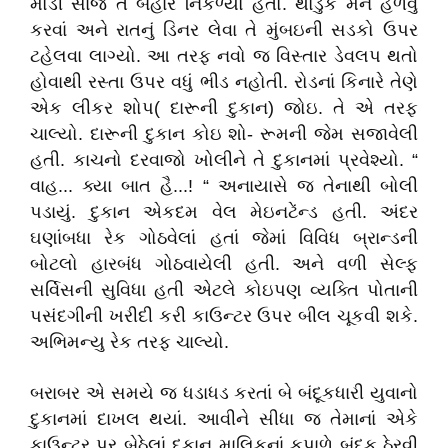
મોડી સાંજે તે બહાર નિકળ્યો હતો. થોડુંક મન હળવું
કરવાં અને રાતનું ડિનર લેવા તે મુંબઇની સડકો ઉપર
ટહેલવા લાગ્યો. આ તરફ નવો જ વિસ્તાર ડેવલપ થતો
હોવાથી રસ્તા ઉપર વધું ભીડ નહોતી. રોડનાં કિનારે તેણે
એક લીકર શોપ( દારૂની દુકાન) જોઇ. તે એ તરફ
ચાલ્યો. દારૂની દુકાન કોઇ શો- રૂમની જેમ સજાવેલી
હતી. કાચનો દરવાજો ખોલીને તે દુકાનમાં પ્રવેશ્યો. “
વાહ... ક્યા બાત હૈ...! “ અનાયાસે જ તેનાથી બોલી
પડાયું. દુકાન એકદમ વેલ મેઇનટેંન્ડ હતી. અંદર
ઘણાંબધા રેક ગોઠવેલાં હતાં જેમાં વિવિધ બ્રાન્ડની
બોટલો હારબંધ ગોઠવાયેલી હતી. અને વળી સેલ્ફ
સર્વિસની સુવિધા હતી એટલે કોઇપણ વ્યક્તિ પોતાની
પસંદગીની ખરીદી કરી કાઉન્ટર ઉપર બીલ ચૂકવી શકે.
અભિમન્યુ રેક તરફ ચાલ્યો.
બરાબર એ સમયે જ ધડાધડ કરતાં બે બંદૂકધારી યુવાનો
દુકાનમાં દાખલ થયાં. આવીને સીધા જ તેમાનાં એકે
કાઉન્ટર પર બેઠેલાં દુકાન માલિકનાં કપાળે બંદૂક ઠેરવી