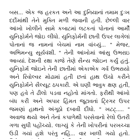
બસ... એક જ હરકત અને આ દુનિયાનાં તમામ દુઃખ
દર્દોમાંથી તેને મુક્તિ મળી જવાની હતી. છેલ્લી વાર
આંખો ખોલીને સામે કબાટમાં લટકતાં પોતાનાં આર્મી
યુનિફોર્મને જોઇ લીધો. યુનિફોર્મની છાતી ઉપર લાગેલાં
પોતાનાં જ નામનાં બેચમાં નામ વાંચ્યું... “ મેજર,
અભિમન્યુ સૂર્યવંશી. “ તેની આંખોમાં આંસુ ઉભરાઇ
આવ્યાં. દેશની રક્ષા કાજે તેણે સૈન્ય જોઇન કર્યું હતું.
યુનિફોર્મ જોઇને તેની છાતીમાં એકાએક ગર્વ ઉભરાયો
અને રિવોલ્વર મોઢામાં હતી છતાં હાથ ઉંચો કરીને
યુનિફોર્મને સૈલ્યૂટ ઠપકારી. એ ઘણી ભાવુક ક્ષણ હતી,
પણ હવે તે ઢીલો પડવા નહોતો માંગતો. ફરીથી આંખો
બંધ કરી અને અપાર હિંમત જૂટાવતાં ટ્રિગર ઉપર
જમણાં હાથનો અંગૂઠો દબાવી દીધો. “ ખટટ્..... “
અવાજ થયો અને તેનાં કપાળેથી પરસેવાનો રેલો ઉતરી
ગળા સુધી પહોંચ્યો. લાગ્યું કે તેની ખોપરીનાં પરખચ્ચા
ઉડી ગયાં હશે પરંતુ નહિં... વાર ખાલી ગયો હતો.