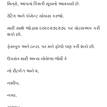
મિત્રો, આપનાં કિંમતી સૂચનો આવકાર્ય છે.
રેટિંગ અને કોમેન્ટ ચોક્કસ કરજો.
મારી સાથે જોડાવા ૯૦૯૯૨૭૮૨૭૮ પર વોટસઅપ કરી
શકો છો.
ફેસબુક અને ઇન્ટા. પર મને ફોલો પણ કરી શકો છો.
ઉપરાંત મારી અન્ય નોવેલ્સ જેવી કે
નો રીટર્ન-૧ અને ૨,
નસીબ,
નગર,