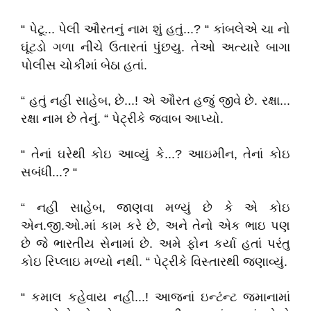
“ પેટૂ... પેલી ઔરતનું નામ શું હતું...? “ કાંબલેએ ચા નો
ઘૂંટડો ગળા નીચે ઉતારતાં પુંછયુ. તેઓ અત્યારે બાગા
પોલીસ ચોકીમાં બેઠા હતાં.
“ હતું નહી સાહેબ, છે...! એ ઔરત હજું જીવે છે. રક્ષા...
રક્ષા નામ છે તેનું. “ પેટ્રીકે જવાબ આપ્યો.
“ તેનાં ઘરેથી કોઇ આવ્યું કે...? આઇમીન, તેનાં કોઇ
સબંધી...? “
“ નહી સાહેબ, જાણવા મળ્યું છે કે એ કોઇ
એન.જી.ઓ.માં કામ કરે છે, અને તેનો એક ભાઇ પણ
છે જે ભારતીય સેનામાં છે. અમે ફોન કર્યા હતાં પરંતુ
કોઇ રિપ્લાઇ મળ્યો નથી. “ પેટ્રીકે વિસ્તારથી જણાવ્યું.
“ કમાલ કહેવાય નહીં...! આજનાં ઇન્ટંન્ટ જમાનામાં