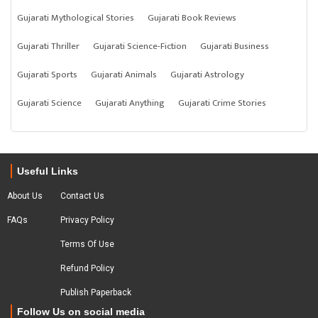
Gujarati Mythological Stories
Gujarati Book Reviews
Gujarati Thriller
Gujarati Science-Fiction
Gujarati Business
Gujarati Sports
Gujarati Animals
Gujarati Astrology
Gujarati Science
Gujarati Anything
Gujarati Crime Stories
Useful Links
About Us
Contact Us
FAQs
Privacy Policy
Terms Of Use
Refund Policy
Publish Paperback
Follow Us on social media