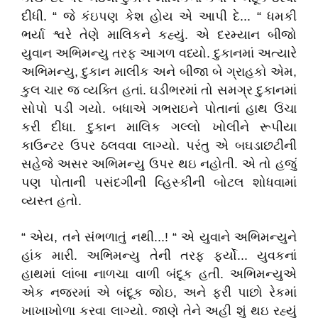
દીધી. “ જે કંઇપણ કેશ હોય એ આપી દે... “ ધમકી
ભર્યા શ્વરે તેણે માલિકને કહ્યું. એ દરમ્યાન બીજો
યુવાન અભિમન્યુ તરફ આગળ વધ્યો. દુકાનમાં અત્યારે
અભિમન્યુ, દુકાન માલીક અને બીજા બે ગ્રાહકો એમ,
કુલ ચાર જ વ્યક્તિ હતાં. ઘડીભરમાં તો સમગ્ર દુકાનમાં
સોપો પડી ગયો. બધાએ ગભરાઇને પોતાનાં હાથ ઉંચા
કરી દીધા. દુકાન માલિક ગલ્લો ખોલીને રૂપીયા
કાઉન્ટર ઉપર ઠલવવા લાગ્યો. પરંતુ એ બઘડાછટીની
સહેજે અસર અભિમન્યુ ઉપર થઇ નહોતી. એ તો હજું
પણ પોતાની પસંદગીની વ્હિસ્કીની બોટલ શોધવામાં
વ્યસ્ત હતો.
“ એય, તને સંભળાતું નથી...! “ એ યુવાને અભિમન્યુને
હાંક મારી. અભિમન્યુ તેની તરફ ફર્યો... યુવકનાં
હાથમાં લાંબા નાળચા વાળી બંદૂક હતી. અભિમન્યુએ
એક નજરમાં એ બંદૂક જોઇ, અને ફરી પાછો રેકમાં
ખાખાખોળા કરવા લાગ્યો. જાણે તેને અહી શું થઇ રહ્યું