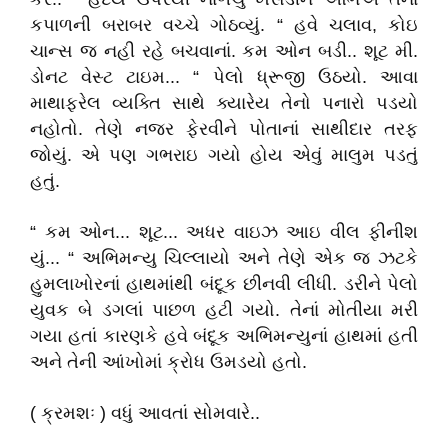
કપાળની બરાબર વચ્ચે ગોઠવ્યું. “ હવે ચલાવ, કોઇ
ચાન્સ જ નહી રહે બચવાનાં. કમ ઓન બડી.. શૂટ મી.
ડોનટ વેસ્ટ ટાઇમ... “ પેલો ધ્રૂજી ઉઠયો. આવા
માથાફરેલ વ્યક્તિ સાથે ક્યારેય તેનો પનારો પડયો
નહોતો. તેણે નજર ફેરવીને પોતાનાં સાથીદાર તરફ
જોયું. એ પણ ગભરાઇ ગયો હોય એવું માલુમ પડતું
હતું.
“ કમ ઓન... શૂટ... અધર વાઇઝ આઇ વીલ ફીનીશ
યું... “ અભિમન્યુ ચિલ્લાયો અને તેણે એક જ ઝટકે
હુમલાખોરનાં હાથમાંથી બંદૂક છીનવી લીધી. ડરીને પેલો
યુવક બે ડગલાં પાછળ હટી ગયો. તેનાં મોતીયા મરી
ગયા હતાં કારણકે હવે બંદૂક અભિમન્યુનાં હાથમાં હતી
અને તેની આંખોમાં ક્રોધ ઉમડયો હતો.
( ક્રમશઃ ) વધું આવતાં સોમવારે..