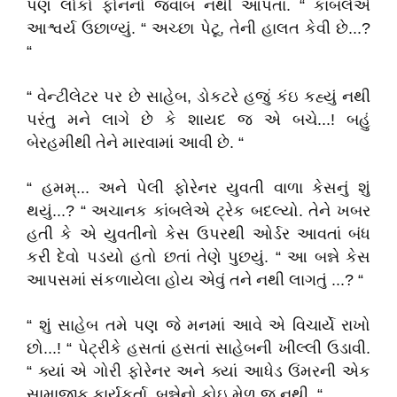
પણ લોકો ફોનનો જવાબ નથી આપતાં. “ કાંબલેએ
આશ્વર્ય ઉછાળ્યું. “ અચ્છા પેટૂ, તેની હાલત કેવી છે...?
“
“ વેન્ટીલેટર પર છે સાહેબ, ડોકટરે હજું કંઇ કહ્યું નથી
પરંતુ મને લાગે છે કે શાયદ જ એ બચે...! બહું
બેરહમીથી તેને મારવામાં આવી છે. “
“ હમમ્... અને પેલી ફોરેનર યુવતી વાળા કેસનું શું
થયું...? “ અચાનક કાંબલેએ ટ્રેક બદલ્યો. તેને ખબર
હતી કે એ યુવતીનો કેસ ઉપરથી ઓર્ડર આવતાં બંધ
કરી દેવો પડયો હતો છતાં તેણે પુછયું. “ આ બન્ને કેસ
આપસમાં સંકળાયેલા હોય એવું તને નથી લાગતું ...? “
“ શું સાહેબ તમે પણ જે મનમાં આવે એ વિચાર્યે રાખો
છો...! “ પેટ્રીકે હસતાં હસતાં સાહેબની ખીલ્લી ઉડાવી.
“ ક્યાં એ ગોરી ફોરેનર અને ક્યાં આધેડ ઉંમરની એક
સામાજીક કાર્યકર્તા, બન્નેનો કોઇ મેળ જ નથી. “