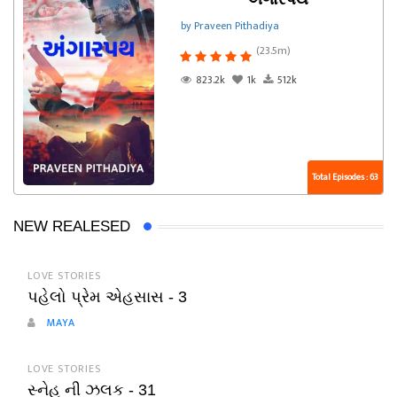
by Praveen Pithadiya
(23.5m)
823.2k
1k
512k
Total Episodes : 63
NEW REALESED
LOVE STORIES
પહેલો પ્રેમ એહસાસ - 3
MAYA
LOVE STORIES
સ્નેહ ની ઝલક - 31