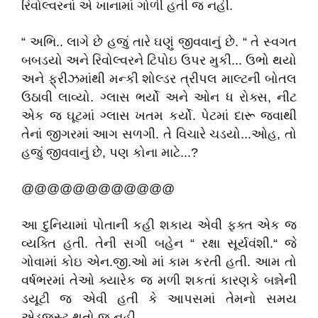
રિવોલ્વરનાં એ ખાનામાં ગોળી હતી જ નહી.
“ અભિ.. લાગે છે હજું તારે ઘણું જીવવાનું છે. “ તે સ્વગત
બબડયો અને રિવોલ્વરને ટિપોઇ ઉપર મુકી... ઉભો થયો
અને ફ્રીઝમાંથી મન્કી શોલ્ડર ત્રીપલ માલ્ટની બોતલ
ઉઠાવી લાવ્યો. ગ્લાસ ભર્યો અને ઓન ધ રોક્સ, નીટ
એક જ ઘૂટમાં ગ્લાસ ખતમ કર્યો. પેટમાં દારૂ જવાથી
તેનાં જીગરમાં આગ સળગી. તે વિચારે ચડયો...ઓહ, તો
હજું જીવવાનું છે, પણ કોના માટે...?
@@@@@@@@@@@@
આ દુનિયામાં પોતાની કહી શકાય એવી ફક્ત એક જ
વ્યક્તિ હતી. તેની સગી બહેન “ રક્ષા સૂર્યવંશી.“ જે
ગોવામાં કોઇ એન.જી.ઓ માં કામ કરતી હતી. આમ તો
વર્ષભરમાં તેઓ ક્યારેક જ મળી શકતાં કારણકે બન્નેની
ડયૂટી જ એવી હતી કે આપસમાં તેમનો સમય
એડજસ્ટ થતો જ નહી.