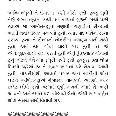
અભિમન્યુથી તે ઉંમરમાં ઘણી મોટી હતી. હજું સુધી
તેણે લગ્ન નહોતાં કર્યા. મા- બાપનાં ગુજરી ગયાં પછી
રક્ષાએ જ અભિમન્યુને ભણાવી- ગણાવીને સૈન્યમાં
ભરતી થવા લાયક બનાવ્યો હતો. ત્યારબાદ બન્નેનાં રસ્તા
ફંટાયા હતાં. તે સૈન્યની નોકરીમાં ગળાડૂબ બની ગયો
હતો અને રક્ષા ગોવા ચાલી ગઇ હતી. તે જે
એન.જી.ઓ.માં કામ કરતી હતી એનું હેડક્વાટર ગોવામાં
હતું એટલે તેને ત્યાં ડ્યૂટી મળી હતી. હજું હમણાં થોડા
દિવસો પહેલાં જ તે મુંબઇ ભાઇનાં ઘરે રોકાવા આવી
હતી. નોકરીમાંથી આવતાં પગાર અને બાકીની લોન
લઇને અભિમન્યુએ મુંબઇમાં નાનકડો અમથો એક
ફ્લેટ લીધો હતો. જ્યારે છૂટ્ટી મળતી ત્યારે તે અહી
આવતો અને રક્ષાને પણ બોલાવી લેતો, જેથી ભાઇ બહેન
થોડો સમય સાથે વિતાવી શકે.
@@@@@@@@@@@@@