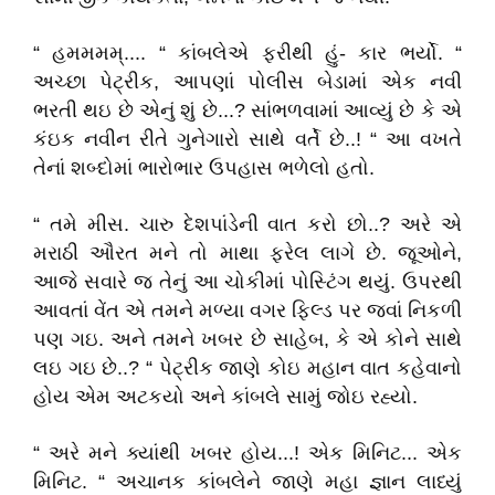
“ હમમમમ્.... “ કાંબલેએ ફરીથી હું- કાર ભર્યો. “
અચ્છા પેટ્રીક, આપણાં પોલીસ બેડામાં એક નવી
ભરતી થઇ છે એનું શું છે...? સાંભળવામાં આવ્યું છે કે એ
કંઇક નવીન રીતે ગુનેગારો સાથે વર્તે છે..! “ આ વખતે
તેનાં શબ્દોમાં ભારોભાર ઉપહાસ ભળેલો હતો.
“ તમે મીસ. ચારુ દેશપાંડેની વાત કરો છો..? અરે એ
મરાઠી ઔરત મને તો માથા ફરેલ લાગે છે. જૂઓને,
આજે સવારે જ તેનું આ ચોકીમાં પોસ્ટિંગ થયું. ઉપરથી
આવતાં વેંત એ તમને મળ્યા વગર ફિલ્ડ પર જવાં નિકળી
પણ ગઇ. અને તમને ખબર છે સાહેબ, કે એ કોને સાથે
લઇ ગઇ છે..? “ પેટ્રીક જાણે કોઇ મહાન વાત કહેવાનો
હોય એમ અટકયો અને કાંબલે સામું જોઇ રહ્યો.
“ અરે મને ક્યાંથી ખબર હોય...! એક મિનિટ... એક
મિનિટ. “ અચાનક કાંબલેને જાણે મહા જ્ઞાન લાધ્યું