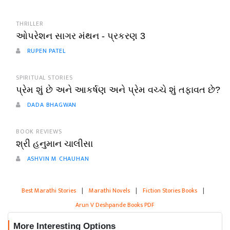
THRILLER
ઓપરેશન સાગર મંથન - પ્રકરણ 3
RUPEN PATEL
SPIRITUAL STORIES
પ્રેમ શું છે અને આકર્ષણ અને પ્રેમ વચ્ચે શું તફાવત છે?
DADA BHAGWAN
BOOK REVIEWS
શ્રી હનુમાન ચાલીસા
ASHVIN M CHAUHAN
Best Marathi Stories
|
Marathi Novels
|
Fiction Stories Books
|
Arun V Deshpande Books PDF
More Interesting Options