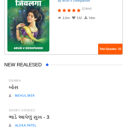
by Arun V Deshpande
(2.4m)
2.2m
532
1.6m
Total Episodes : 50
NEW REALESED
DRAMA
બોસ
MEHUL MER
SHORT STORIES
ભાડે આપેલું સુખ - 3
ALOKA PATEL