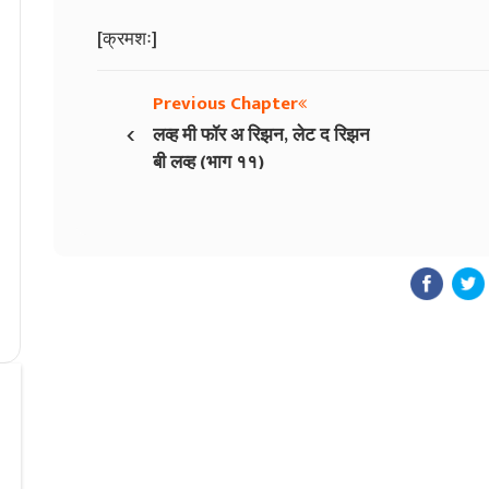
[क्रमशः]
Previous Chapter
‹
लव्ह मी फॉर अ रिझन, लेट द रिझन
बी लव्ह (भाग ११)