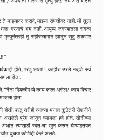
अकाली / अपघाती भासणारा मृत्यु होऊ नये असे वाटत
े माझ्यावर करावे, माझ्या संपत्तीवर नाही. मी तुला
.” मला मरणाचे भय नाही. आयुष्य जगण्यातला सगळा
 मृत्युनंतरही तु सहीसलामात ह्यातुन सुटु शकणार
.!!”
्वकाही होते, परंतु आता!!.. काहीच उरले नव्हते. सर्व
संपला होता.
ष गेले. “नैना डिक्कीमध्ये काय करत असेल? काय विचार
 माजला होता.
 होती. परंतु तरीही त्याच्या मनात कुठेतरी रोशनीने
ल असलेले प्रेम जाणुन घ्यायला हवे होते. सोनीच्या
 अर्थात त्यासाठी स्वतःचा खुन करुन घेण्याइतपत
ीत दुसर्‍या कोणीही केले असते.