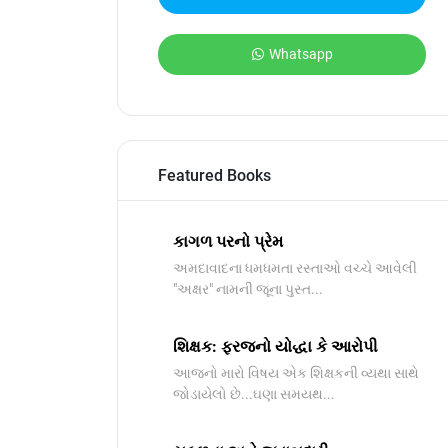
Whatsapp
Featured Books
કાગળ પરનો પ્રેમ
અમદાવાદના ધમધમતા રસ્તાઓ વચ્ચે આવેલી
"અક્ષર" નામની જૂના પુસ્ત...
શિક્ષક: ફરજનો યોદ્ધા કે આરોપી
આજનો મારો વિષય એક શિક્ષકની વ્યથા સાથે
જોડાયેલો છે...ઘણા સમયથ...