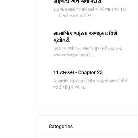
સફળતા અને જવાબદારી
સફળતા સાથે જવાબદારી આપોઆપ આવે છે.
ઈશ્વરે તમને કોઈ ઉ...
સામાજિક ભદ્રતા અભદ્રતા વિશે
પ્રશ્નોતરી
પ્રશ્ન: અશ્લીલતા એટલે શું? તેની સામાન્ય
વ્યાખ્યા જણાવી શકો?...
11 ટાસ્ક્સ - Chapter 23
આશુતોષે લોકર ફરી લોક કર્યું. બે વાર ખેંચીને
જોઈ લીધું કે એ ખ...
Categories