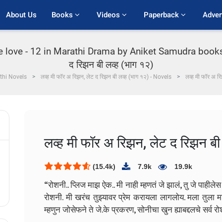
About Us
Books 
Videos 
Paperback 
Adver
e love - 12 in Marathi Drama by Aniket Samudra books a
द रिझन बी लव्ह (भाग १२)
thi Novels
लव्ह मी फॉर अ रिझन, लेट द रिझन बी लव्ह (भाग १२) - Novels
लव्ह मी फॉर अ र
लव्ह मी फॉर अ रिझन, लेट द रिझन बी
(15.4k)
7.9k
19.9k
“रोशनी.. प्लिज माझ ऐक.. मी नाही म्हणतं जे झालं, तु जे पाहील
रोशनी. मी खरंच तुझ्यावर प्रेम करायला लागलोय. मला तुला मा
म्हणुन जोसेफने ते जे.के प्रकरण, सोनीचा खुन ह्याबद्दलचे सर्व र