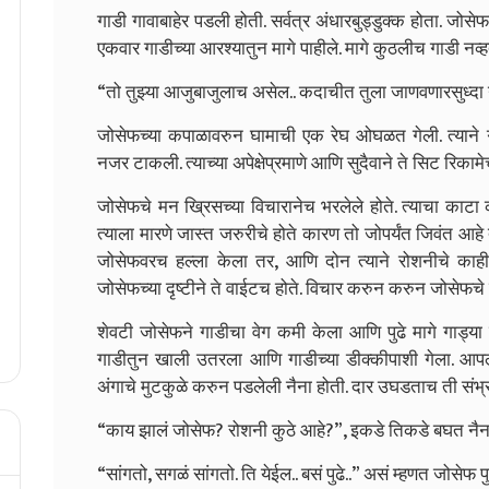
गाडी गावाबाहेर पडली होती. सर्वत्र अंधारबुड्डुक्क होता. ज
एकवार गाडीच्या आरश्यातुन मागे पाहीले. मागे कुठलीच गाडी नव्हत
“तो तुझ्या आजुबाजुलाच असेल.. कदाचीत तुला जाणवणारसुध्दा न
जोसेफच्या कपाळावरुन घामाची एक रेघ ओघळत गेली. त्याने
नजर टाकली. त्याच्या अपेक्षेप्रमाणे आणि सुदैवाने ते सिट रिकामे
जोसेफचे मन ख्रिसच्या विचारानेच भरलेले होते. त्याचा काटा क
त्याला मारणे जास्त जरुरीचे होते कारण तो जोपर्यंत जिवंत आहे 
जोसेफवरच हल्ला केला तर, आणि दोन त्याने रोशनीचे काही ब
जोसेफच्या दृष्टीने ते वाईटच होते. विचार करुन करुन जोसेफच
शेवटी जोसेफने गाडीचा वेग कमी केला आणि पुढे मागे गाड्या 
गाडीतुन खाली उतरला आणि गाडीच्या डीक्कीपाशी गेला. आपल्
अंगाचे मुटकुळे करुन पडलेली नैना होती. दार उघडताच ती संभ
“काय झालं जोसेफ? रोशनी कुठे आहे?”, इकडे तिकडे बघत नैना
“सांगतो, सगळं सांगतो. ति येईल.. बसं पुढे..” असं म्हणत जोसेफ प