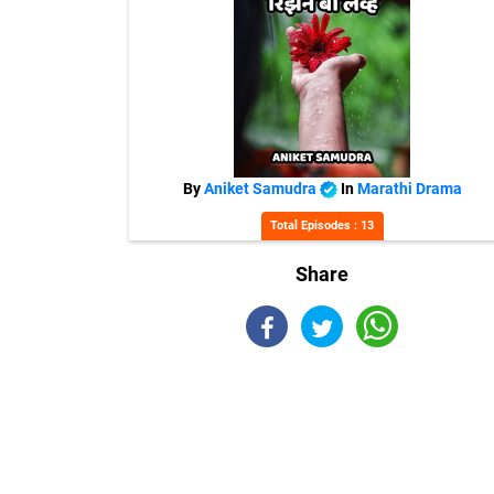
By
Aniket Samudra
In
Marathi Drama
Total Episodes : 13
Share