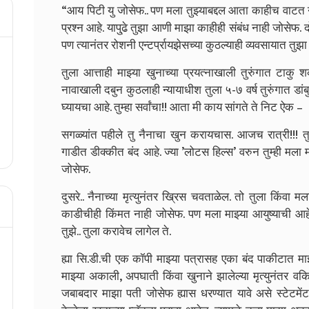
“आय पिटी यु जोसेफ.. पण मला तुझ्याबद्दल आता काहीच वाटत ना
प्रश्न आहे. यापु्ढे तुझा आणी माझा काहीही संबंध नाही जोसेफ
पण त्यानंतर रोशनी एन्टर्प्रायझेसच्या कुठल्याही व्यवसायात तुझ
तुला आत्ताही माझ्या खुनाच्या प्रयत्नाखाली तुरुंगात टाकु श
नावाखाली दबुन कुठलाही न्यायाधीश तुला ५-७ वर्ष तुरुंगात डा
घ्यायचा आहे. तुम्हा सर्वांचा!! आता मी काय सांगते ते निट ऐक –
सगळ्यांत पहीले तु नैनाचा खुन करायचास. आजच रात्री!!! तु
गाडीत डीक्कीत बंद आहे. ज्या ’लोटस हिल्स’ वरुन तुम्ही मला 
जोसेफ.
दुसरे.. नैनाच्या मृत्युनंतर ख्रिस चवताळेल. तो तुला किंवा मल
काडीचीही किंमत नाही जोसेफ. पण मला माझ्या आयुष्याची आह
तुझे.. तुला करावेच लागेल ते.
ह्या सि.डी.ची एक कॉपी माझ्या पत्रासह एका बंद पाकीटात मा
माझ्या अकाली, अपघाती किंवा खुनाने झालेल्या मृत्युनंतर वकिल
जबाबदार माझा पती जोसेफ ह्यास धरण्यात यावे असे स्टेटमेंट 