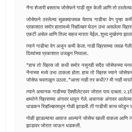
नैना शेजारी बसताच जोसेफने गाडी सुरु केली आणि तो ठरलेल्य
जोसेफने ठरलेल्या सुळक्याजवळ येताच गाडीचा वेग पुन्हा कमी क
प्रकाशात समोर हातामध्ये रिव्हॉल्व्हर घेउन उभा असलेला ख्र
एकटी असेल आणि तिला सहज मारता येईल.. शुध्द मुर्खपणा झाल
त्याने गाडीचा वेग अजुन कमी केला. गाडी ख्रिसच्या जवळ गेल
दिव्यांच्या प्रकाशात उजळुन निघाला..
“हाच तो ख्रिस जो कधी समोर नसुनही सदैव जोसेफच्या मनात
नैनाच्या मध्ये उभा ठाकला होता. हाच तो ख्रिस ज्याने जोसेफच
जोसेफ चवताळुन उठला.. “आत्ता नाही तर कधी?? मी नाही मारल
त्याने अचानक गाडीच्या ऍक्सीलेटरवर जोरात पाय दाबला. २.३लिटर क
क्षमतेने ख्रिसच्या अंगावर धावुन गेले. अचानक अंगावर आलेल्य
धाडकन रिव्हॉल्व्हरमधुन गोळी झाडली. ती गाडीची काच फोडुन ज
गोळी झाडल्याचा आवाज आल्याने जोसेफ खाली वाकला आणि त्यामु
झाडावर जोरात जाऊन धडकली.