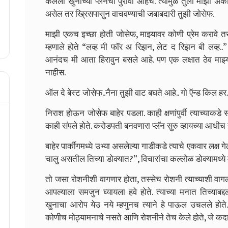
केलेला खुनाच्या प्लॅनचा पुरावा आहेच. त्यामुळे तुला माझा 
असेल तर ख्रिसपासुन वाचवण्याची जबाबदारी तुझी जोसेफ.
माझी एकच इच्छा होती जोसेफ, माझ्यावर कोणी प्रेम करावे तर त
म्हणाले होते “लव्ह मी फॉर अ रिझन, लेट द रिझन बी लव्ह.
आनंदच मी आता हिरावुन बसले आहे. पण एक लक्षात ठेव माझ्या
नाहीस.
ऑल दे बेस्ट जोसेफ..नैना तुझी वाट बघते आहे.. गो ऍन्ड किल हर.
निराश होऊन जोसेफ बाहेर पडला. काही क्षणांपुर्वी त्याच्याकडे सर
काही संपले होते. करोडपती बनवणारा प्लॅन सुरु व्हायच्या आधीच 
बाहेर पार्कींगमध्ये उभ्या असलेल्या गाडीकडे त्याचे एकवार लक्
चालु असतील तिच्या डोक्यात?”, विचारांचा कल्लोळ डोक्यामध्ये
तो जसा रोशनीशी वागणार होता, तस्सेच रोशनी त्याच्याशी वागली
आपल्याला समजुन घ्यायला हवे होते. त्याच्या मनात तिच्याबद्द
खुनाचा आरोप येउ नये म्हणुनच त्याने हे पाऊल उचलले होते.
कोणीच मोठ्यामनाचे नसते आणि रोशनीने तेच केले होते, जे कदाच