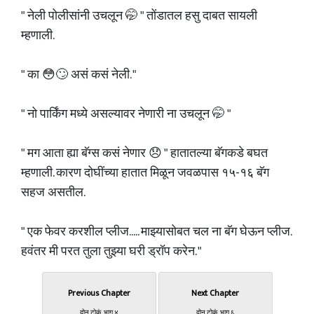
" नेली पोलीसांनी उचलून 🤭 " तोंडातल हसु दाबत सायली
म्हणाली.
" का 😳🙄 असं कसं नेली. "
" नो पार्किंग मध्ये असल्यावर नेणारी ना उचलून 🤭 "
" मग आता ह्या बॅग्स कसं नेणार 😞 " हातातल्या बॅगकडे बघत
म्हणाली. कारण दोघींच्या हातात मिळून जवळपास १५-१६ बॅग
सहज असतील.
" एक फेवर करशील प्लीज..... माझ्यासोबत चल ना बॅग घेऊन प्लीज.
हवंतर मी परत तुला तुझ्या घरी ड्रॉप करेन. "
Previous Chapter
Next Chapter
दोन टोकं. भाग ४
दोन टोकं. भाग ६