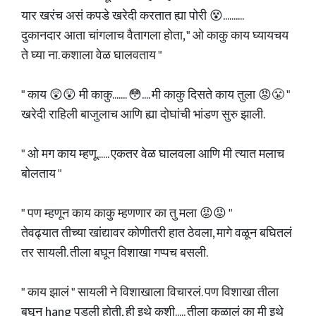
यार खरंच असं कपडे खरेदी करतात ह्या पोरी 😵..........
दुकानदार आता चांगलाच वैतागला होता, " ओ काकु काय घ्यायचय
ते घ्या ना. कशाला वेळ घालवताय "
" काय 😲😲 मी काकु....... 😳.... मी काकु दिसते काय तुला 😡😤 "
खरेदी राहिली बाजुलाच आणि ह्या दोघांची भांडण सुरु झाली.
" ओ मग काय म्हणू...... एकतर वेळ घालवला आणि मी त्यात मलाच
बोलताय "
" पण म्हणून काय काकु म्हणणार का तु मला 😡😡 "
तेवढ्यात तीच्या खांद्यावर कोणीतरी हात ठेवला, मागे वळून बघितलं
तर सायली. तीला बघून विशाखा गप्पच बसली.
" काय झालं " सायली ने विशाखाला विचारलं. पण विशाखा तीला
बघून hang पडली होती, ही इथे कशी..... तीला कळालं का मी इथे