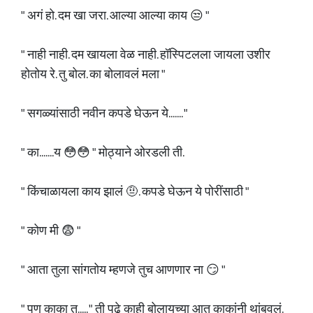
" अगं हो. दम खा जरा. आल्या आल्या काय 😒 "
" नाही नाही. दम खायला वेळ नाही. हॉस्पिटलला जायला उशीर
होतोय रे. तु बोल. का बोलावलं मला "
" सगळ्यांसाठी नवीन कपडे घेऊन ये....... "
" का.......य 😳😳 " मोठ्याने ओरडली ती.
" किंचाळायला काय झालं 🤨. कपडे घेऊन ये पोरींसाठी "
" कोण मी 😨 "
" आता तुला सांगतोय म्हणजे तुच आणणार ना 😏 "
" पण काका तु..... " ती पुढे काही बोलायच्या आत काकांनी थांबवलं.