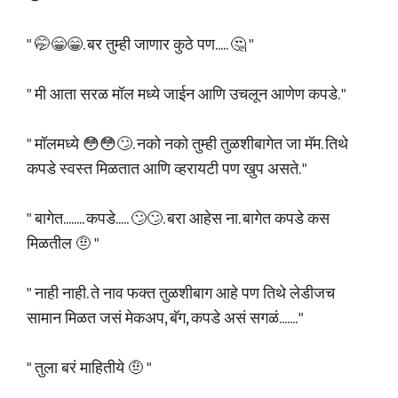
" 🤭😁😁. बर तुम्ही जाणार कुठे पण..... 🤔 "
" मी आता सरळ मॉल मध्ये जाईन आणि उचलून आणेण कपडे. "
" मॉलमध्ये 😳😳🙄. नको नको तुम्ही तुळशीबागेत जा मॅम. तिथे
कपडे स्वस्त मिळतात आणि व्हरायटी पण खुप असते. "
" बागेत........ कपडे..... 🙄🙄. बरा आहेस ना. बागेत कपडे कस
मिळतील 🤨 "
" नाही नाही. ते नाव फक्त तुळशीबाग आहे पण तिथे लेडीजच
सामान मिळत जसं मेकअप, बॅग, कपडे असं सगळं....... "
" तुला बरं माहितीये 🤨 "