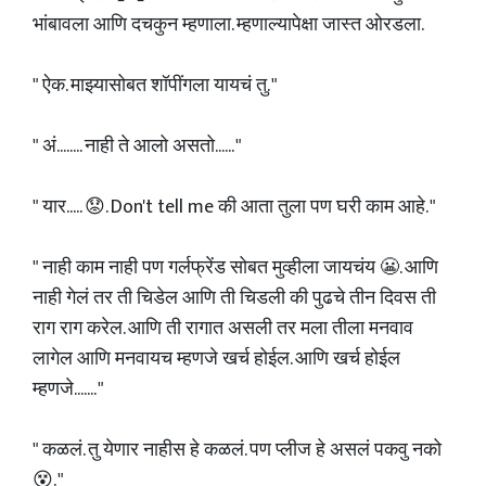
भांबावला आणि दचकुन म्हणाला. म्हणाल्यापेक्षा जास्त ओरडला.
" ऐक. माझ्यासोबत शॉपींगला यायचं तु. "
" अं........ नाही ते आलो असतो...... "
" यार..... 😟. Don't tell me की आता तुला पण घरी काम आहे. "
" नाही काम नाही पण गर्लफ्रेंड सोबत मुव्हीला जायचंय 😬. आणि
नाही गेलं तर ती चिडेल आणि ती चिडली की पुढचे तीन दिवस ती
राग राग करेल. आणि ती रागात असली तर मला तीला मनवाव
लागेल आणि मनवायच म्हणजे खर्च होईल. आणि खर्च होईल
म्हणजे....... "
" कळलं. तु येणार नाहीस हे कळलं. पण प्लीज हे असलं पकवु नको
😵. "