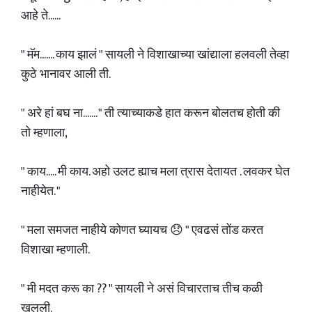
आहे ते......
" मॅम....... काय झालं " सायली ने विशाखाच्या खांद्याला हलवली तेव्हा
कुठे भानावर आली ती.
" अरे हां बघ ना....... " ती त्याच्याकडे हात करून बोलतच होती की
तो म्हणाला,
" काय..... मी काय. अहो उलट ह्याच मला त्रास देतायत . लवकर घेत
नाहीयेत. "
" मला समजत नाहीये कोणत घ्यायच 😞 " एवढसं तोंड करत
विशाखा म्हणाली.
" मी मदत करू का ?? " सायली ने असं विचारताच तीच कळी
खुलली.