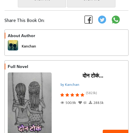
Share This Book On:
About Author
Follow
Kanchan
Full Novel
दोन टोकं...
by Kanchan
(582.1k)
500.9k
61
288.5k