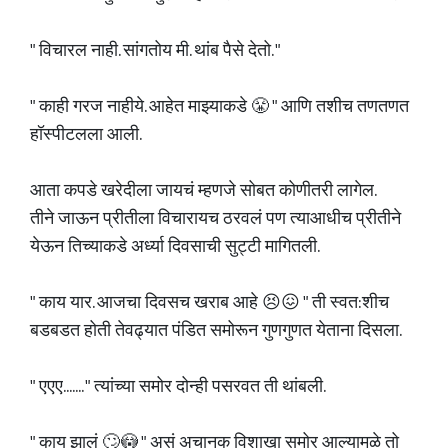
" विचारल नाही. सांगतोय मी. थांब पैसे देतो. "
" काही गरज नाहीये. आहेत माझ्याकडे 😤 " आणि तशीच तणतणत
हॉस्पीटलला आली.
आता कपडे खरेदीला जायचं म्हणजे सोबत कोणीतरी लागेल.
तीने जाऊन प्रीतीला विचारायच ठरवलं पण त्याआधीच प्रीतीने
येऊन तिच्याकडे अर्ध्या दिवसाची सुट्टी मागितली.
" काय यार. आजचा दिवसच खराब आहे 😣😖 " ती स्वत:शीच
बडबडत होती तेवढ्यात पंडित समोरून गुणगुणत येताना दिसला.
" एएए....... " त्यांच्या समोर दोन्ही पसरवत‌ ती थांबली.
" काय झालं 🙄😳 " असं अचानक विशाखा समोर आल्यामुळे तो