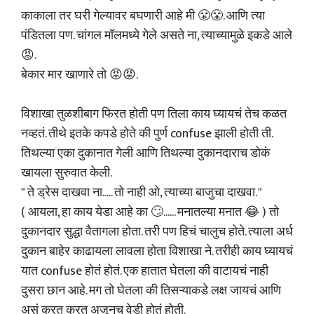
काकाला तर घरी गेल्यावर बघणारी आहे मी 😤😤. आणि त्या
पंडितला पण. चांगल मॉलमध्ये गेले असते ना, त्याच्यामुळे इकडे आले
😡.
बेकार मार खाणारे तो 😡😡.
विशाखा तुळशीबाग फिरत होती पण तिला काय घ्यायचं तेच कळत
नव्हतं. तीथे इतके कपडे होते की पुर्ण confuse झाली होती ती.
तिथल्या एका दुकानात गेली आणि तिथल्या दुकानदाराच डोकं
खायला सुरुवात केली.
" ते ड्रेस दाखवा ना..... तो नाही ओ, त्याच्या बाजुचा दाखवा. "
( आयला, हा काय येडा आहे का 🙄...... मनातल्या मनात 😂 ) तो
दुकानदार सुद्धा वैतागला होता. तरी पण हिचं चालुच होते. त्याला अर्ध
दुकान बाहेर काढायला लावला होता विशाखा ने. तरीही काय घ्यायचं
यात confuse होतं होतं. एक हातात घेतला की वाटायचं नाही
दुसरा छान आहे. मग तो घेतला की तिसऱ्याकडे लक्ष जायचं आणि
असं करत करत अजूनच वेडी होतं होती.