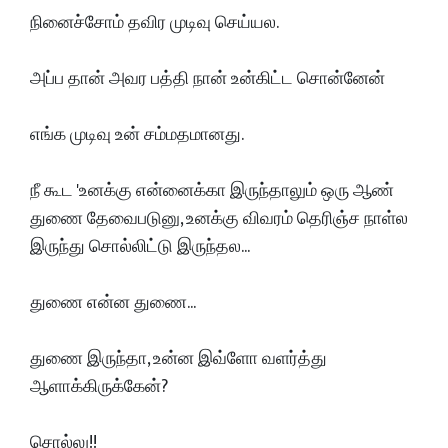
நினைச்சோம் தவிர முடிவு செய்யல.
அப்ப தான் அவர பத்தி நான் உன்கிட்ட சொன்னேன்
எங்க முடிவு உன் சம்மதமானது.
நீ கூட 'உனக்கு என்னைக்கா இருந்தாலும் ஒரு ஆண்
துணை தேவைபடுனு, உனக்கு விவரம் தெரிஞ்ச நாள்ல
இருந்து சொல்லிட்டு இருந்தல...
துணை என்ன துணை...
துணை இருந்தா, உன்ன இவ்ளோ வளர்த்து
ஆளாக்கிருக்கேன்?
சொல்லு!!