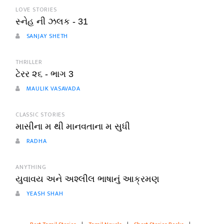
LOVE STORIES
સ્નેહ ની ઝલક - 31
SANJAY SHETH
THRILLER
ટેરર ૨૬ - ભાગ 3
MAULIK VASAVADA
CLASSIC STORIES
માસીના મ થી માનવતાના મ સુધી
RADHA
ANYTHING
યુવાવય અને અશ્લીલ ભાષાનું આક્રમણ
YEASH SHAH