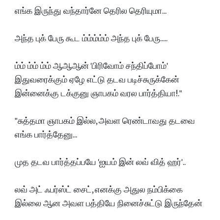
எங்க இருந்து வந்தார்னே தெரில தெரியுமா...
அந்த புக் பேரு கூட ம்ம்ம்ம்ம் அந்த புக் பேரு.....
ம்ம் ம்ம் ம்ம் ஆஆஆன் 'பிரிவோம் சந்திப்போம்'
இதுவரைக்கும் ஏழே எட்டு தடவ படிச்சுருக்கேன்
இன்னைக்கு டக்குனு ஞாபகம் வரல பார்த்தியா!."
"சுத்தமா ஞாபகம் இல்ல, அவள ரெண்டாவது தடவை
எங்க பார்த்தேனு...
முத தடவ பார்த்தப்பயே 'ஐயம் இன் லவ் வித் ஹர்'..
லவ் அட் ஃபர்ஸ்ட் சைட், எனக்கு அதுல நம்பிக்கை
இல்லை ஆன அவள பத்தியே நினைச்சுட்டு இருந்தேன்