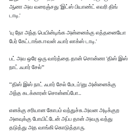
ஆனா அவ வரைஞ்சது 'இட்ஸ்
பியாண்ட் எவரி திங்
டாடி.'
'யு நோ அந்த பெயின்டிங்க அன்னைக்கு எத்தனையோ
பேர் கேட்டாங்க. ஈவன் ஃபார் லாக்ஸ் டாடி.'
பட் அவ ஒரே ஒரு வார்த்தை தான் சொன்னா 'திஸ் இஸ்
நாட் ஃபார் சேல்'"
"'திஸ் இஸ் நாட் ஃபார் சேல் மேடம்'னு அன்னைக்கு
அந்த கடக்காரன் சொன்னப்போ...
எனக்கு சரியான கோபம் வந்துச்சு. அவன அடிக்குற
அளவுக்கு போயிட்டேன் அப்ப தான் அவரு வந்து
தடுத்து அத வாங்கி கொடுத்தாரு.