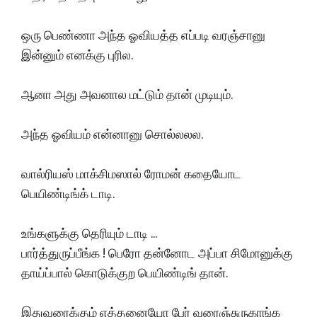
ஒரு பெண்ணா அந்த ஓவியத்த எப்படி வரஞ்சானு
இன்னும் எனக்கு புரில.
ஆனா அது அவனால மட்டும் தான் முடியும்.
அந்த ஓவியம் என்னானு சொல்லலல.
வால்ரியஸ் மாக்சிமஸால் ரோமன் கதையோட
பெயிண்டிங்க் டாடி.
உங்களுக்கு தெரியும் டாடி ...
பார்த்துருப்பீங்க ! பெரோ தன்னோட அப்பா சிமோனுக்கு
தாய்ப்பால் கொடுக்குற பெயிண்டிங் தான்.
இதுவரைக்கும் எத்தனையோ பேர் வரைஞ்சுருகாங்க