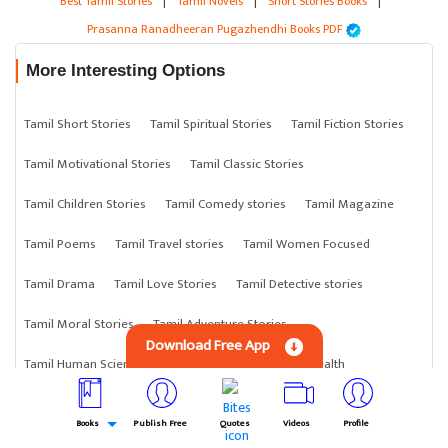
Best Tamil Stories
|
Tamil Novels
|
Short Stories Books
|
Prasanna Ranadheeran Pugazhendhi Books PDF
More Interesting Options
Tamil Short Stories
Tamil Spiritual Stories
Tamil Fiction Stories
Tamil Motivational Stories
Tamil Classic Stories
Tamil Children Stories
Tamil Comedy stories
Tamil Magazine
Tamil Poems
Tamil Travel stories
Tamil Women Focused
Tamil Drama
Tamil Love Stories
Tamil Detective stories
Tamil Moral Stories
Tamil Adventure Stories
Download Free App
Tamil Human Science
Tamil Philosophy
Tamil Health
Tamil Biography
Tamil Cooking Recipe
Tamil Letter
Books
Publish Free
Quotes
Videos
Profile
Tamil Horror Stories
Tamil Film Reviews