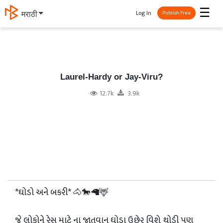
☰
Log In
मराठी
Publish Free
Laurel-Hardy or Jay-Viru?
12.7k
3.9k
*ઘોડો અને બકરી* 🐴🐎🦙🦌
જે લોકોને રેસ માટે ના જાતવાન ઘોડા ઉછેર વિશે થોડી પણ