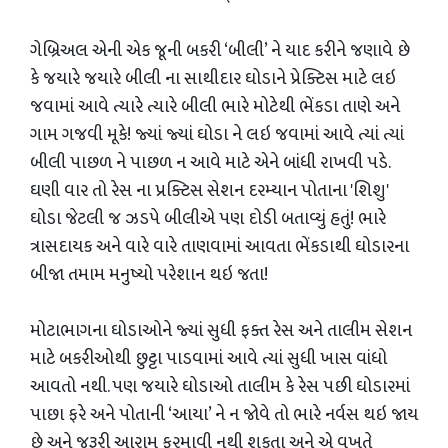
ગેબ્રિઅલ એની એક જૂની બકરી ‘બીલી’ ને યાદ કરીને જણાવે છે
કે જયારે જયારે બીલી ના સાથીદાર ઘોડાને પ્રેક્ટિસ માટે લઇ
જવામાં આવે ત્યારે ત્યારે બીલી ભારે મોટેથી ભેંકડા તાણે અને
ગામ ગજવી મૂકે! જ્યાં જ્યાં ઘોડા ને લઇ જવામાં આવે ત્યાં ત્યાં
બીલી પાછળ ને પાછળ ન આવે માટે એને બાંધી રાખવી પડે.
ઘણી વાર તો રેસ ના પ્રક્ટિસ સેશન દરમ્યાન પોતાના 'શિશુ'
ઘોડા જેટલી જ ઝડપે બીલીએ પણ દોડી બતાવ્યું હતું! ભારે
ત્રાસદાયક અને વારે વારે તાણવામાં આવતા ભેંકડાથી ઘોડારના
બીજા તમામ મનુષ્યો પરેશાન થઇ જતા!
મોટાભાગના ઘોડાઓને જ્યાં સુધી ફક્ત રેસ અને તાલીમ સેશન
માટે બકરીઓથી છુટ્ટા પાડવામાં આવે ત્યાં સુધી ખાસ વાંધો
આવતો નથી. પણ જયારે ઘોડાઓ તાલીમ કે રેસ પછી ઘોડારમાં
પાછા ફરે અને પોતાની ‘આયા’ ને ન જોવે તો ભારે નર્વસ થઇ જાય
છે અને જરૂરી આરામ ફરમાવી નથી શકતા અને એ વખતે