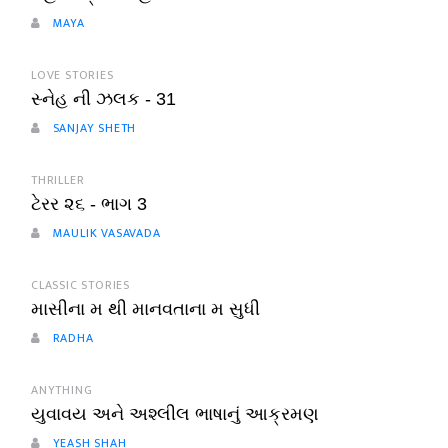
MAYA
LOVE STORIES
સ્નેહ ની ઝલક - 31
SANJAY SHETH
THRILLER
ટેરર ૨૬ - ભાગ 3
MAULIK VASAVADA
CLASSIC STORIES
માસીના મ થી માનવતાના મ સુધી
RADHA
ANYTHING
યુવાવય અને અશ્લીલ ભાષાનું આક્રમણ
YEASH SHAH