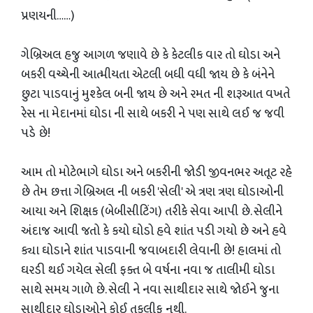
પ્રણયની……)
ગેબ્રિઅલ હજુ આગળ જણાવે છે કે કેટલીક વાર તો ઘોડા અને
બકરી વચ્ચેની આત્મીયતા એટલી બધી વધી જાય છે કે બંનેને
છુટા પાડવાનું મુશ્કેલ બની જાય છે અને રમત ની શરૂઆત વખતે
રેસ ના મેદાનમાં ઘોડા ની સાથે બકરી ને પણ સાથે લઈ જ જવી
પડે છે!
આમ તો મોટેભાગે ઘોડા અને બકરીની જોડી જીવનભર અતૂટ રહે
છે તેમ છત્તા ગેબ્રિઅલ ની બકરી 'સેલી' એ ત્રણ ત્રણ ઘોડાઓની
આયા અને શિક્ષક (બેબીસીટિંગ) તરીકે સેવા આપી છે. સેલીને
અંદાજ આવી જતો કે કયો ઘોડો હવે શાંત પડી ગયો છે અને હવે
ક્યા ઘોડાને શાંત પાડવાની જવાબદારી લેવાની છે! હાલમાં તો
ઘરડી થઈ ગયેલ સેલી ફક્ત બે વર્ષના નવા જ તાલીમી ઘોડા
સાથે સમય ગાળે છે. સેલી ને નવા સાથીદાર સાથે જોઈને જુના
સાથીદાર ઘોડાઓને કોઈ તકલીફ નથી.