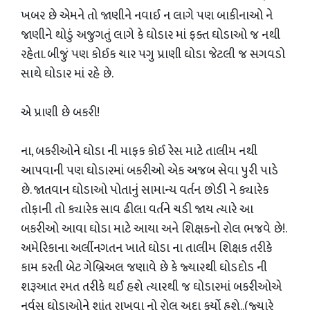
ખબર છે એમને તો જાણીને નવાઈ ન લાગે પણ બાકીનાઓ ને
જાણીને થોડું અજુગતું લાગે કે ઘોડાર માં ફક્ત ઘોડાઓ જ નથી
રહેતા. બીજું પણ કોઈક ચાર પગુ પ્રાણી ઘોડા જેટલી જ સગવડો
સાથે ઘોડાર માં રહે છે.
એ પ્રાણી છે બકરી!
ના, બકરીઓને ઘોડા ની માફક કોઈ રેસ માટે તાલીમ નથી
આપવાની પણ ઘોડારમાં બકરીઓ એક અજબ સેવા પુરી પાડે
છે. જાતવાન ઘોડાઓ પોતાનું સામાન્ય વર્તન છોડી ને ક્યારેક
તોફાની તો ક્યારેક સાવ ઢીલા વર્તને ચડી જાય ત્યારે આ
બકરીઓ આવા ઘોડા માટે આયા અને શિક્ષકનો રોલ ભજવે છે!.
અમેરિકાના અર્લીનગતન ખાતે ઘોડા ના તાલીમ શિક્ષક તરીકે
કામ કરતી બેટ ગેબ્રિઅલ જણાવે છે કે જ્યારથી ઘોડદોડ ની
શરૂઆત રમત તરીકે થઈ હશે ત્યારથી જ ઘોડારમાં બકરીઓએ
નર્વસ ઘોડાઓને શાંત રાખવા નો રોલ અદા કર્યો હશે..(જ્યારે