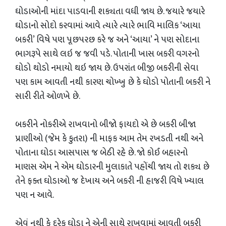
ઘોડાઓની માંદા પાડવાની શક્યતા વધી જાય છે. જયારે જયારે
ઘોડાનો સોદો કરવામાં આવે ત્યારે ત્યારે ભાવિ માલિક ‘આયા
બકરી’ વિષે પણ પૂછપરછ કરે જ અને ‘આયા’ ને પણ સોદાના
ભાગરૂપે સાથે લઇ જ જવી પડે. પોતાની ખાસ બકરી વગરનો
ઘોડો થોડો નમાયો થઇ જાય છે. ઉપરાંત બીજી બકરીની સેવા
પણ કામ આવતી નથી કારણ ચોખ્ખુ છે કે ઘોડો પોતાની બકરી ને
સારી રીતે ઓળખે છે.
બકરીને નોકરીએ રાખવાનો બીજો ફાયદો એ છે બકરી બીજા
પ્રાણીઓ (જેમ કે કુતરા) ની માફક આમ તેમ રખડતી નથી અને
પોતાના ઘોડા આસપાસ જ બેઠી રહે છે. જો કોઈ બહારનો
માણસ એમ ને એમ ઘોડારની મુલાકાતે પહોંચી જાય તો શક્ય છે
તેને ફક્ત ઘોડાઓ જ દેખાય અને બકરી ની હાજરી વિષે ખ્યાલ
પણ ન આવે.
એવું નથી કે દરેક ઘોડા ને એની સાથે રાખવામાં આવતી બકરી