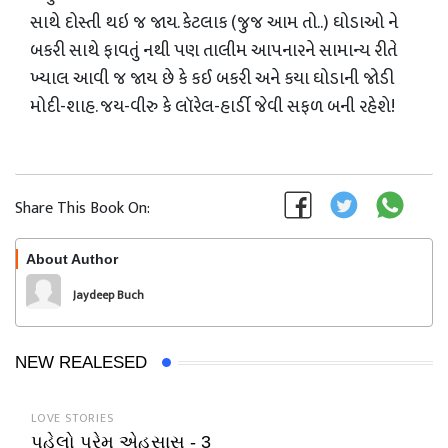
સાથે દોસ્તી થઇ જ જાય. કેટલાક (જુજ આમ તો..) ઘોડાઓ ને
બકરી સાથે ફાવતું નથી પણ તાલીમ આપનારને સામાન્ય રીતે
ખ્યાલ આવી જ જાય છે કે કઈ બકરી અને કયા ઘોડાની જોડી
મોદી-શાહ. જય-વીરુ કે લૉરેલ-હાર્ડી જેવી સફળ બની રહેશે!
Share This Book On:
About Author
Follow
Jaydeep Buch
NEW REALESED
LOVE STORIES
પહેલો પ્રેમ એહસાસ - 3