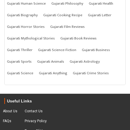
Gujarati Human Science
Gujarati Philosophy
Gujarati Health
Gujarati Biography
Gujarati Cooking Recipe
Gujarati Letter
Gujarati Horror Stories
Gujarati Film Reviews
Gujarati Mythological Stories
Gujarati Book Reviews
Gujarati Thriller
Gujarati Science-Fiction
Gujarati Business
Gujarati Sports
Gujarati Animals
Gujarati Astrology
Gujarati Science
Gujarati Anything
Gujarati Crime Stories
Useful Links
About Us
Contact Us
FAQs
Privacy Policy