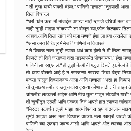
“ ती तुला याची पावती देईल.” पाणिनी म्हणाला “तुझ्याशी आत
तिला विचारलं
“घरी फोन करा, मी मोबाईल वापरत नाही,म्हणजे दधिची मला वा
नाही. तुम्ही माझ्या नोकराणी ला बोलून घ्या,फोन केल्यावर. तिल
आहात. आणि तिला सांगा की मला म्हणजे ईशा ला हवा असलेला ड्
“असा काय विचित्र मेसेज?” पाणिनी न विचारलं.
“ ते विचारू नका तुम्ही. त्याचा अर्थ काय होतो ते मी तिला स
मिळाले तो तिने जसाच्या तसा माझ्यापर्यंत पोचवायचा.” ईशा म्हण
पाणिनी ला हसू आलं. “ ही तुझी नेहमीची पद्धत दिसते एकमेकांचे
तो काय बोलतो आहे हे न समजल्या सारखा तिचा चेहरा निष्पा
वळसा घालून तिच्याजवळ आला आणि म्हणाला “असा हा निष्पाप आ
तो तू माझ्यासमोर दाखवू नकोस दुसऱ्या कोणासाठी तरी राखून ठे
चांगलीच लटकली आहेस आणि मीच तुला यातून सोडवीन याची जा
ती खुर्चीतून उठली आणि एकदम तिने आपले हात त्याच्या खांद्याव
“मिस्टर पटवर्धन तुम्ही माझा आत्मविश्वास खूप वाढवलाय. माझ
तुम्ही आहात असा मला विश्वास वाटतो. मला खात्री वाटते क
पाणिनी च्या एकदम जवळ आली आणि आपले ओठ त्याच्या ओठा 