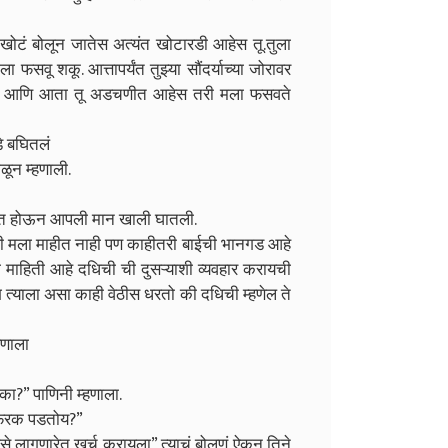
री खोटं बोलून जातेस अत्यंत खोटारडी आहेस तू.तुला
वू शकू. आत्तापर्यंत तुझ्या सौंदर्याच्या जोरावर
सशील आणि आता तू अडचणीत आहेस तरी मला फसवते
े बघितलं
ळून म्हणाली.
ाभूत होऊन आपली मान खाली घातली.
कधी मला माहीत नाही पण काहीतरी बाईची भानगड आहे
ाहिती आहे दधिची ची दुसऱ्याशी व्यवहार करायची
ग त्याला असा काही वेठीस धरतो की दधिची म्हणेल ते
हणाला
 का?” पाणिनी म्हणाला.
य फरक पडतोय?”
ैसे लागणारेत खर्च करायला” त्याचं बोलणं ऐकून तिने