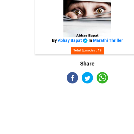
By
Abhay Bapat
In
Marathi Thriller
Total Episodes : 19
Share