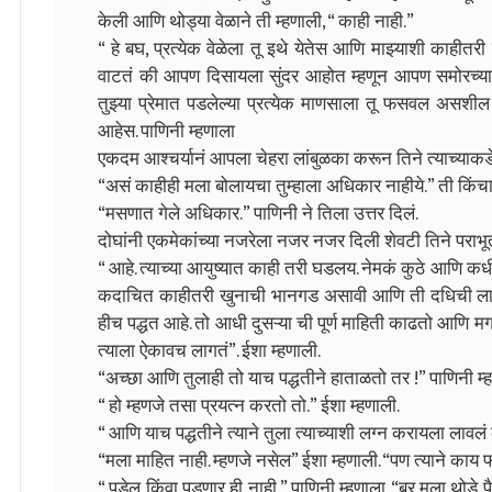
केली आणि थोड्या वेळाने ती म्हणाली, “ काही नाही.”
“ हे बघ, प्रत्येक वेळेला तू इथे येतेस आणि माझ्याशी काहीत
वाटतं की आपण दिसायला सुंदर आहोत म्हणून आपण समोरच्याला फस
तुझ्या प्रेमात पडलेल्या प्रत्येक माणसाला तू फसवल अ
आहेस. पाणिनी म्हणाला
एकदम आश्चर्यानं आपला चेहरा लांबुळका करून तिने त्याच्याकड
“असं काहीही मला बोलायचा तुम्हाला अधिकार नाहीये.” ती किंचा
“मसणात गेले अधिकार.” पाणिनी ने तिला उत्तर दिलं.
दोघांनी एकमेकांच्या नजरेला नजर नजर दिली शेवटी तिने पर
“ आहे. त्याच्या आयुष्यात काही तरी घडलय. नेमकं कुठे आणि 
कदाचित काहीतरी खुनाची भानगड असावी आणि ती दधिची ला म
हीच पद्धत आहे. तो आधी दुसऱ्या ची पूर्ण माहिती काढतो आणि म
त्याला ऐकावच लागतं”. ईशा म्हणाली.
“अच्छा आणि तुलाही तो याच पद्धतीने हाताळतो तर !” पाणिनी म्
“ हो म्हणजे तसा प्रयत्न करतो तो.” ईशा म्हणाली.
“ आणि याच पद्धतीने त्याने तुला त्याच्याशी लग्न करायला लावलं
“मला माहित नाही. म्हणजे नसेल” ईशा म्हणाली. “पण त्याने का
“ पडेल किंवा पडणार ही नाही.” पाणिनी म्हणाला. “बर मला थोडे प