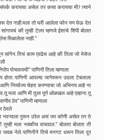
ा संपर्क करायचा असेल तर कसा करायचा मी? त्याने
परू देत नाही.मला तो घरी आलेला फोन पण घेऊ देत
ा सांगायचं की तुम्ही टेलर म्हणजे ईशाचे शिंपी बोलत
रेस मिळालेला नाही.”
मजून सांगेन. तिचं काम एवढेच आहे की तिला जो मेसेज
ाली
 निरोप पोचवायची” पाणिनी तिला म्हणाला
प होता. पाणिनी आपल्या जागेवरून उठला टेबलाला
णि निर्व्याज्य चेहरा करण्याचा जो अभिनय आहे ना
व. तू मला आणि मी तुला पूर्ण ओळखल आहे एव्हाना. तू
णीव ठेव” पाणिनी म्हणाला
र ठेवले
्या नवऱ्याला पुरून उरेल असं जर कोणी असेल तर ते
ी तुम्ही मला नक्कीच वाचवाल.” बोलता बोलता ती
जवळ नेले. पाणिनीने तिचे मनगट धरून तिला दूर