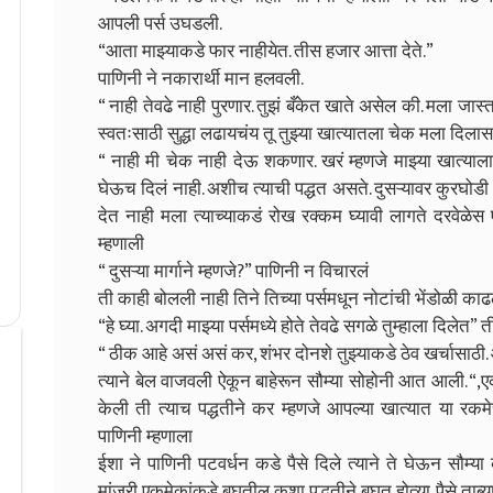
आपली पर्स उघडली.
“आता माझ्याकडे फार नाहीयेत. तीस हजार आत्ता देते.”
पाणिनी ने नकारार्थी मान हलवली.
“ नाही तेवढे नाही पुरणार. तुझं बँकेत खाते असेल की. मला जा
स्वतःसाठी सुद्धा लढायचंय तू तुझ्या खात्यातला चेक मला दिलास
“ नाही मी चेक नाही देऊ शकणार. खरं म्हणजे माझ्या खात्याला
घेऊच दिलं नाही. अशीच त्याची पद्धत असते. दुसऱ्यावर कुरघो
देत नाही मला त्याच्याकडं रोख रक्कम घ्यावी लागते दरवेळेस एक
म्हणाली
“ दुसऱ्या मार्गाने म्हणजे?” पाणिनी न विचारलं
ती काही बोलली नाही तिने तिच्या पर्समधून नोटांची भेंडोळी का
“हे घ्या. अगदी माझ्या पर्समध्ये होते तेवढे सगळे तुम्हाला दिलेत” त
“ ठीक आहे असं असं कर, शंभर दोनशे तुझ्याकडे ठेव खर्चासाठी.
त्याने बेल वाजवली ऐकून बाहेरून सौम्या सोहोनी आत आली. “,
केली ती त्याच पद्धतीने कर म्हणजे आपल्या खात्यात या रकमे
पाणिनी म्हणाला
ईशा ने पाणिनी पटवर्धन कडे पैसे दिले त्याने ते घेऊन सौम्
मांजरी एकमेकांकडे बघतील कशा पद्धतीने बघत होत्या. पैसे ताब्या