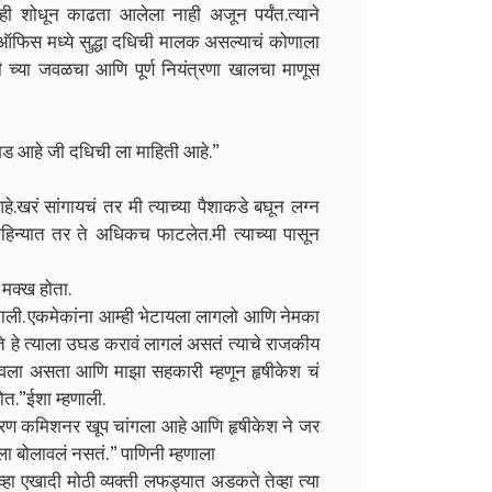
ी शोधून काढता आलेला नाही अजून पर्यंत.त्याने
्या ऑफिस मध्ये सुद्धा दधिची मालक असल्याचं कोणाला
च्या जवळचा आणि पूर्ण नियंत्रणा खालचा माणूस
गड आहे जी दधिची ला माहिती आहे.”
हे.खरं सांगायचं तर मी त्याच्या पैशाकडे बघून लग्न
महिन्यात तर ते अधिकच फाटलेत.मी त्याच्या पासून
ा मक्ख होता.
री झाली. एकमेकांना आम्ही भेटायला लागलो आणि नेमका
ोते हे त्याला उघड करावं लागलं असतं त्याचे राजकीय
ावला असता आणि माझा सहकारी म्हणून हृषीकेश चं
ोत.”ईशा म्हणाली.
कारण कमिशनर खूप चांगला आहे आणि हृषीकेश ने जर
ला बोलावलं नसतं. ” पाणिनी म्हणाला
ा एखादी मोठी व्यक्ती लफड्यात अडकते तेव्हा त्या