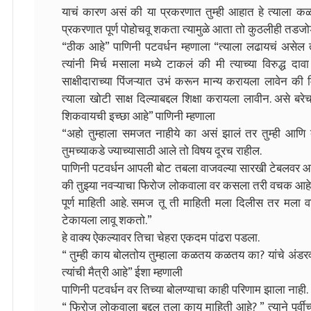
याचं कारण असं की या प्रकरणात तुम्ही आहात हे त्याला कळलं 
प्रकरणात पूर्ण पोहोचवू शकता त्यामुळे आता तो कुठलीही तडज
“ठीक आहे” पाणिनी पटवर्धन म्हणाला “त्याला लढायचं असेल 
त्यांनी मिर्च मसाला मध्ये टाकलं की मी त्याच्या विरुद्ध
साक्षीदाराच्या पिंजऱ्यात उभं करून मान्य करायला लावेन क
त्याला खोटी साक्ष दिल्याबद्दल शिक्षा करायला लावीन. असे ब
शिकवायची इच्छा आहे” पाणिनी म्हणाला
“अहो तुम्हाला समजत नाहीये का असं झालं तर तुम्ही आणि
तुमच्याकडे ज्याच्यासाठी आले तो विषय दूरच राहील.
पाणिनी पटवर्धन आपली बोट तबला वाजवल्या सारखी टेबलवर आपटल
की तुझ्या नवऱ्याचा फिरोज लोकवाला वर कसला तरी वचक आहे.
पूर्ण माहिती आहे. समज तू ती माहिती मला दिलीस तर मला वा
टेकायला लावू शकतो.”
हे वाक्य ऐकल्यावर तिचा चेहरा एकदम पांढरा पडला.
“ तुम्ही काय बोलतोय तुम्हाला कळतय कळतय का? यांचे अंडरवर
त्यांची मैत्री आहे” ईशा म्हणाली
पाणिनी पटवर्धन वर तिच्या बोलण्याचा काही परिणाम झाला नाही.
“ फिरोज लोकवाला बद्दल तुला काय माहिती आहे? ” त्याने पूर्व