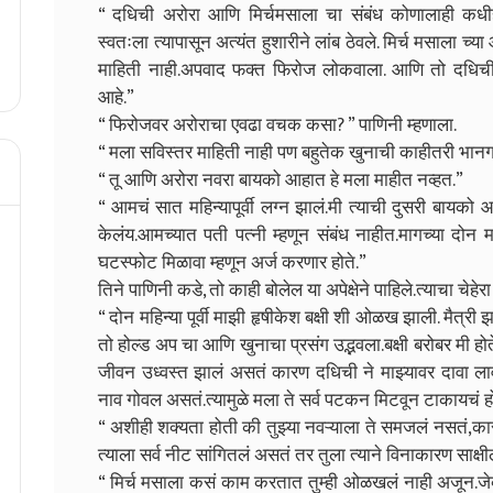
“ दधिची अरोरा आणि मिर्चमसाला चा संबंध कोणालाही कधीह
स्वतःला त्यापासून अत्यंत हुशारीने लांब ठेवले. मिर्च मसाला च
माहिती नाही.अपवाद फक्त फिरोज लोकवाला. आणि तो दधिची 
आहे.”
“ फिरोजवर अरोराचा एवढा वचक कसा? ” पाणिनी म्हणाला.
“ मला सविस्तर माहिती नाही पण बहुतेक खुनाची काहीतरी भान
“ तू आणि अरोरा नवरा बायको आहात हे मला माहीत नव्हत.”
“ आमचं सात महिन्यापूर्वी लग्न झालं.मी त्याची दुसरी बायको आ
केलंय.आमच्यात पती पत्नी म्हणून संबंध नाहीत.मागच्या दोन 
घटस्फोट मिळावा म्हणून अर्ज करणार होते.”
तिने पाणिनी कडे, तो काही बोलेल या अपेक्षेने पाहिले.त्याचा चेहेर
“ दोन महिन्या पूर्वी माझी हृषीकेश बक्षी शी ओळख झाली. मैत्
तो होल्ड अप चा आणि खुनाचा प्रसंग उद्भवला.बक्षी बरोबर मी ह
जीवन उध्वस्त झालं असतं कारण दधिची ने माझ्यावर दावा ल
नाव गोवल असतं.त्यामुळे मला ते सर्व पटकन मिटवून टाकायचं ह
“ अशीही शक्यता होती की तुझ्या नवऱ्याला ते समजलं नसतं,
त्याला सर्व नीट सांगितलं असतं तर तुला त्याने विनाकारण साक्षी
“ मिर्च मसाला कसं काम करतात तुम्ही ओळखलं नाही अजून.जेव्ह