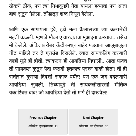
ठोकणे ठीक, पण त्या निभावूनही नेता यायला हव्यात! पण आता
बाण सुटून गेलेला. तोंडातून शब्द निघून गेलेला.
आणि एक सांगायला हवे, इथे मला कैलासच्या त्या कल्पनेची
महती कळली. म्हणजे मौका ए वारदातचा मुआइना करतात.. तसेच
मी केलेले. अंकिताबरोबर कँटीनमधून बाहेर पडताना आजूबाजूला
नीट पाहिले तर ते ग्राउंड दिसलेले. त्यात सायकलिंग करणारी
काही मुले ही होती. त्यावरून ही आयडिया निघाली.. आता फक्त
ती सायकल कुठून पैदा करावी इतकाच प्रश्न बाकी होता! ती ही
रातोरात दुसऱ्या दिवशी सकाळ पर्यंत! पण एक जग बदलणारी
आयडिया सुचली, तिच्यापुढे ती सायकलीसारखी भौतिक
यक:श्चित बाब! जो आयडिया देतो तो मार्ग ही दाखवेल!
Previous Chapter
Next Chapter
अंकिलेश - एक प्रेमकथा - 10
अंकिलेश - एक प्रेमकथा - 12