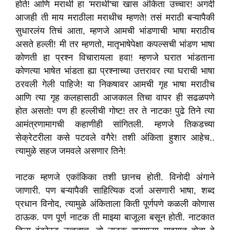
होते! आणि मराथी हा 'मराथी'चा खास अंकिता उच्चार! अगदी
आजही ती माय मराठीला मराथीच म्हणते! तसं मराठी बऱ्यापैकी
सुधारलंय तिचं आता, म्हणजे आमची भांडणाची भाषा मराठीच
असते हल्ली! मी तर म्हणतो, मातृभाषेपेक्षा कपल्सची भांडण भाषा
कोणती हा प्रश्न विचारायला हवा! म्हणजे घरात भांडताना
कोणत्या भाषेत भांडता ह्या प्रश्नाच्या उत्तरावर त्या घराची भाषा
ठरवली गेली पाहिजे! या निकषावर आमची गृह भाषा मराठीच
आणि त्या गृह कलहासाठी आजकाल तिचा वापर ही सढळपणे
होत असतो! पण ही हल्लीची गोष्ट! तर ते नाटक! पुढे तिने त्या
आमंत्रणामागची कहाणीही सांगितली. म्हणजे तिकडच्या
सेक्रेटरीला कसे पटवले वगैरे! तशी अंकिता हुशार आहेच..
त्यामुळे सहज जमवले असणार तिने!
नाटक म्हणजे एकांकिका तशी छानच होती. विनोदी अंगाने
जाणारी. पण बऱ्यापैकी साहित्यिक दर्जा असणारी भाषा, शब्द
प्रधान विनोद, त्यामुळे अंकिताला किती पूर्णपणे कळली कोणास
ठाऊक. पण पूर्ण नाटक ती माझ्या बाजूला बसून होती. नाटकात