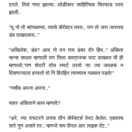
ठरले. तिथे गप्पा झाल्या. थोडीफार साहित्यिक चिरफाड परत
झाली..
"यू नो तो सांगकाम्या, त्याचे कॅरॅक्टर मस्त.. पण तो जरा जास्तच
डंब दाखवलाय.."
"अखिलेश, डंब? आय नो वन गाय डंबर दॅन हिम.." अंकिता
चान्स साधत म्हणाली पण तिला कात्रजचा घाट दाखवत मी ही
म्हणालो,"पण शेवटी तोच स्मार्ट ठरतो ना! त्या जवळचं न
दिसणाऱ्याला हरवतो तो नि हिराॅईन त्याच्याच गळ्यात पडते!"
"नसीब अपना अपना.."
यावर अंकिताने काय म्हणावे?
"अरे, त्या रायटरने उगाच तीन कॅरॅक्टर्स वेस्ट केलेत. एकातच
सारे गुण असते तर.. म्हणजे सम पीपल आर लाइक दॅट.."