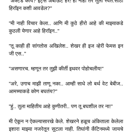
"ॲक्टेड काय? इट्स अबाऊट हर! ही नाही तर तुला स्वत:साठी
हिराॅइन कशी आवडेल?"
"मी नाही विचार केला.. आणि मी कुठे हीरो आहे की माझ्याकडे
कुठली येणार आहे हिराॅइन.."
"तू काही ही सांगतोस अखिलेश.. शेखर ही इज व्हेरी फेमस इन
जी एस.."
"असणारच. म्हणून तर तुझी कीर्ती इथवर पोहोचलीय!"
"अरे, उगाच माझी ताणू नका.. आम्ही साधे लो बर्थ वेट बेबीज..
आमच्याकडे कोण बघतंय?"
"हुं.. तुला माहितीय आहे कुणीतरी.. पण तू बघशील तर ना!"
मी ऐकून न ऐकल्यासारखे केले. शेखरने हळूच अंकिताला केलेला
इशारा माझ्या नजरेतून सुटला नाही. तिघांनी कँटिनमध्ये जायचे