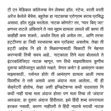
टी एन मेडिकल काॅलेजचा मेन लेक्चर हाॅल. स्टेज, वरती वरती
अरेंज केलेले बेंचेस. बहुतेक हा नाटकाचा प्रोग्राम बराच प्रसिद्ध
असावा. हाॅल तुडुंब भरलेला. नाटक कोणते? तर, 'प्यार किए जा!'
क्षणभर वाटले अंकिताने ते नाव मुद्दाम द्यायला लावले की काय! ती
काहीही करू शकते.. अर्थात तिला हवे असेल तर.. आणि तरच!
हट्टीपणा हा जिद्दी स्वभावाचा बाय प्राॅडक्ट असतोच. तेव्हा ती
हट्टी आहेच नि हवे ते मिळवण्यासाठी चिकाटी नि मेहनत
करण्याची तिची सवय आहे.. नाटकाला तिने मला बोलावले ते
इंटरकाॅलेजिएट नाटक म्हणून, पण तिथे माझ्याशिवाय कुणीच
दुसऱ्या काॅलेजातून आलेले नव्हते. येणार कसे? हे आमंत्रण फक्त
माझ्यासाठी.. पर्सनल होते! ती आमंत्रण द्यायला आली त्याच
दिवशीच ते तसे असावे असा अंदाज मला आलेला.. मी ही
सेक्रेटरी होतोच, तेव्हा अशी इन्व्हिटेशन्स कधी पाठवतात नि
कधी नाही याचा मला अंदाज होता! पण मला तिचा तो 'अंदाज'
आवडला. हा दुसरा अंदाज हिंदीतला. इथे हिंदी शब्द वापरायला
हरकत नसावी, कारण नाहीतरी ते हिंदी नावाचे मराथी नाटक