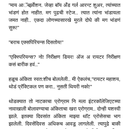
"माय आॅब्झर्वेशन. जेव्हा बाॅय अँड गर्ल आरन्ट शुअर, त्यांच्यात
भांडणं होत नाहीत. मग पुढची स्टेज.. त्यात त्यांना भांडायला
जमत नाही.. एकदा लोणच्यासारखे मुरले दोघे की मग भांडणं
सुरू!"
"बराच एक्सपिरियन्स दिसतोय!"
"एक्स्पिरियन्स? नो! निरीक्षण डियर! ॲज अ रायटर निरीक्षण
कसं बारीक हवं.."
हळूच अंकिता स्वत:शीच बोललेली.. मी ऐकलंच,"रायटर महाशय,
थोडं प्रॅक्टिकल पण करा.. नुसती थियरी नको!"
थोडक्यात तो नाटकाचा प्रोग्राम नि मला इंटरकाॅलेजिएटच्या
नावाखाली बोलावण्याचा अंकिताचा खरा प्रोग्राम.. दोन्ही यशस्वी
झाले. इतक्या दिवसांत अंकिता माझ्या थाॅट प्रोसेसचा भाग
झालेली. दिवसेंदिवस अधिकच आवडू लागलेली. त्यापुढे बाकी