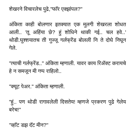
शेखरने विचारलेच पुढे,"फाॅर एक्झांपल?"
अंकिता काही बोलणार इतक्यात एक मुलगी शेखरला शोधत
आली.. 'तू अहिंया छे? हुं शोधिने थाकी गई.. चल हवे..'
थोडी.घुश्शयातच ती गुज्जू गर्लफ्रेंड बोलली नि ते दोघे निघून
गेले.
"त्याची गर्लफ्रेंड.." अंकिता म्हणाली. यावर काय रिॲक्ट करायचे
हे न समजून मी गप्प राहिलो..
"क्यूट पेअर." अंकिता म्हणाली.
"हुं.. पण थोडी रागावलेली दिसतेय! म्हणजे प्रकरण पुढे गेलेय
बरेच!"
"व्हाॅट डझ दॅट मीन?"