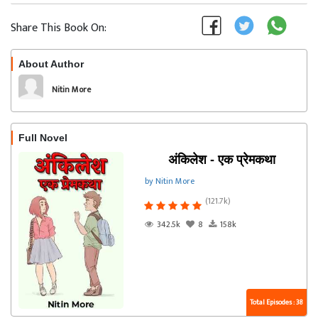
Share This Book On:
About Author
Follow
Nitin More
Full Novel
अंकिलेश - एक प्रेमकथा
by Nitin More
(121.7k)
342.5k
8
158k
Total Episodes : 38