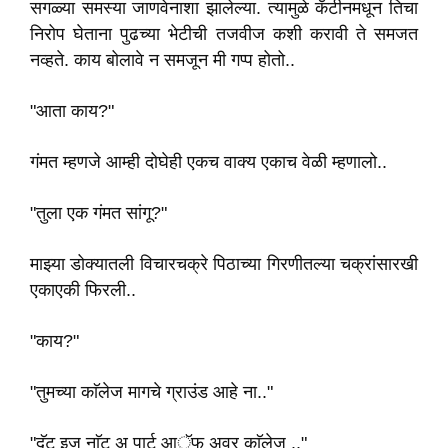
सगळ्या समस्या जाणवेनाशा झालेल्या. त्यामुळे कँटीनमधून तिचा
निरोप घेताना पुढच्या भेटीची तजवीज कशी करावी ते समजत
नव्हते. काय बोलावे न समजून मी गप्प होतो..
"आता काय?"
गंमत म्हणजे आम्ही दोघेही एकच वाक्य एकाच वेळी म्हणालो..
"तुला एक गंमत सांगू?"
माझ्या डोक्यातली विचारचक्रे पिठाच्या गिरणीतल्या चक्रांसारखी
एकाएकी फिरली..
"काय?"
"तुमच्या काॅलेज मागचे ग्राउंड आहे ना.."
"दॅट इज नाॅट अ पार्ट आॅफ अवर काॅलेज .."