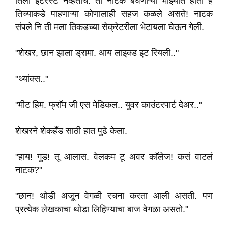
तिला इंटरेस्ट नव्हताच. तो नाटक बघणाऱ्या माझ्यात होता हे
तिच्याकडे पाहणाऱ्या कोणालाही सहज कळले असते! नाटक
संपले नि ती मला तिकडच्या सेक्रेटरीला भेटायला घेऊन गेली.
"शेखर, छान झाला ड्रामा. आय लाइक्ड इट रियली.."
"थ्यांक्स.."
"मीट हिम. फ्राॅम जी एस मेडिकल.. युवर काउंटरपार्ट देअर.."
शेखरने शेकहँड साठी हात पुढे केला.
"हाय! गुड! तू आलास. वेलकम टू अवर काॅलेज! कसं वाटलं
नाटक?"
"छान! थोडी अजून वेगळी रचना करता आली असती. पण
प्रत्येक लेखकाचा थोडा लिहिण्याचा बाज वेगळा असतो."