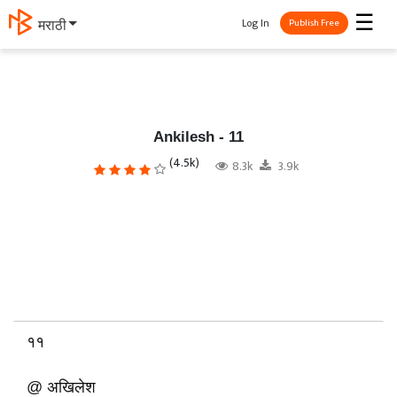
☰
Log In
தமிழ்
Publish Free
Ankilesh - 11
(4.5k)
8.3k
3.9k
११
@ अखिलेश