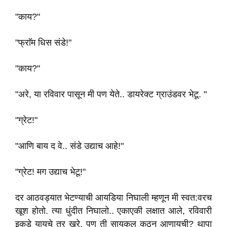
"काय?"
"फ्राॅम धिस संडे!"
"काय?"
"अरे, या रविवार पासून मी पण येते.. डायरेक्ट ग्राउंडवर भेटू. "
"ग्रेट!"
"आणि बाय द वे.. संडे उद्याच आहे!"
"ग्रेट! मग उद्याच भेटू!"
दर आठवड्यात भेटण्याची आयडिया निघाली म्हणून मी स्वत:वरच
खूश होतो. त्या धुंदीत निघालो.. एकाएकी लक्षात आले, रविवारी
इकडे यायचे तर खरे, पण ती सायकल कुठून आणायची? थापा