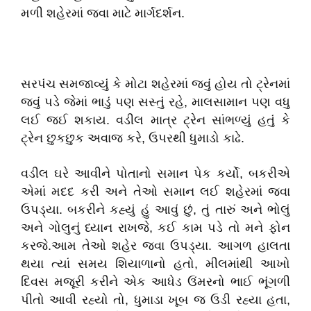
મળી શહેરમાં જવા માટે માર્ગદર્શન.
સરપંચ સમજાવ્યું કે મોટા શહેરમાં જવું હોય તો ટ્રેનમાં
જવું પડે જેમાં ભાડું પણ સસ્તું રહે, માલસામાન પણ વધુ
લઈ જઈ શકાય. વડીલ માત્ર ટ્રેન સાંભળ્યું હતું કે
ટ્રેન છુકછુક અવાજ કરે, ઉપરથી ધુમાડો કાઢે.
વડીલ ઘરે આવીને પોતાનો સમાન પેક કર્યો, બકરીએ
એમાં મદદ કરી અને તેઓ સમાન લઈ શહેરમાં જવા
ઉપડ્યા. બકરીને કહ્યું હું આવું છું, તું તારું અને ભોલું
અને ગોલુનું ધ્યાન રાખજે, કઈ કામ પડે તો મને ફોન
કરજે.
આમ તેઓ શહેર જવા ઉપડ્યા. આગળ હાલતા
થયા ત્યાં સમય શિયાળાનો હતો, મીલમાંથી આખો
દિવસ મજૂરી કરીને એક આધેડ ઉંમરનો ભાઈ ભૂંગળી
પીતો આવી રહ્યો તો, ધુમાડા ખૂબ જ ઉડી રહ્યા હતા,