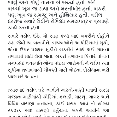
ભોલું અને ગોલું નામના બે બચ્ચાં હતાં. બંને
બચ્ચાં ખૂબ જ ડાયા અને મસ્તીખોર હતાં. બકરી
પણ ખૂબ જ સમજુ અને હોંશિયાર હતી. વડીલ
દરરોજ સવારે ઉઠીને રોજિંદા સમયપત્રક પ્રમાણે
કાર્ય કરતા હતા.
સવારે વડીલ ઉઠે, મોં સાફ કર્યા બાદ બકરીને દોહીને
કઢા જેવી ચા બનાવીને, બચ્ચાઓને આધોડિયામાં મૂકી,
એના ઉપર પથ્થર મૂકીને બકરીને સાથે લઈ ગામના
તળાવમાં માટી લેવા જતા. બકરી તળાવના કિનારે પોતાને
મનપસંદ વનસ્પતિઓના પાંદડા આરોગતી ને વડીલ ત્યાં
સુધીમાં તળાવમાંથી ચીકણી માટી ખોદતાં, દોડીયામાં ભરી
પાછા ઘરે આવતા.
ત્યારબાદ વડીલ ઘરે આવીને નાસ્તો-પાણી પતાવી સરસ
મજાના માટીમાંથી કોડિયાં, કલાડી, માટલું, ગાગર અને
વિવિધ વાસણો બનાવતા, કોઈ ઘરાક આવે તો યોગ્ય
રકઝક બાદ વાસણો વહેંચતા. બકરી આવીને આ