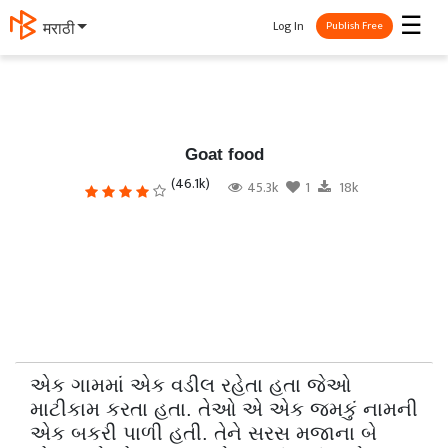
☰
Log In
मराठी
Publish Free
Goat food
(46.1k)
45.3k
1
18k
એક ગામમાં એક વડીલ રહેતા હતા જેઓ
માટીકામ કરતા હતા. તેઓ એ એક જમકું નામની
એક બકરી પાળી હતી. તેને સરસ મજાના બે