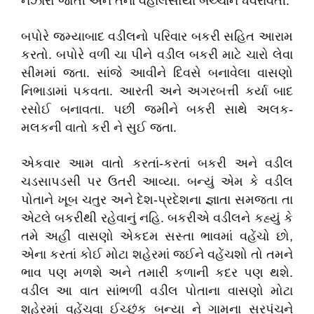
નઝારો જોતી અને તેના વહાલસોયા બચ્ચાંને ધવરાવતી.
બપોરે જમ્યાબાદ વડીલનો પરિવાર બકરી સહિત આરામ
કરતો. બપોરે વળી ચા પીને વડીલ બકરી માટે ચારો લેવા
સીમમાં જતા. સાંજે આવીને દિવસે બનાવેલા વાસણો
નિભાડામાં પકવતા. આરતી અને અગરબત્તી કર્યા બાદ
રસોઈ બનાવતા. પછી જમીને બકરી સાથે અલક-
મલકની વાતો કરી ને સુઈ જતા.
એકવાર આમ વાતો કરતાં-કરતાં બકરી અને વડીલ
ચડસાપડસી પર ઉતરી આવ્યા. બન્યું એમ કે વડીલ
પોતાને ખૂબ ચતુર અને દેશ-પ્રદેશના જ્ઞાતા સમજતા તા
એટલે બકરીથી રહેવાનું નહિ. બકરીએ વડીલને કહ્યું કે
તમે અહીં વાસણો એકદમ સસ્તા ભાવમાં વહેંચો છો,
એના કરતાં કોઈ મોટા શહેરમાં જઈને વહેંચશો તો તમને
ભાવ પણ મળશે અને તમારી કળાની કદર પણ થશે.
વડીલ આ વાત સાંભળી વડીલ પોતાના વાસણો મોટા
શહેરમાં વહેંચવા ઈચ્છુંક બન્યા ને ગામના સરપંચને