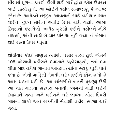
મીલમાં ધૂળના કારણે ટીબી થઈ ગઈ હોય એમ ઉધરસ
ખાઈ રહ્યો હતો, આ જોઈને વડીલ સમાજાણુ કે આ જ
ટ્રેન છે. આધેડને નજીક આવતાની સાથે વડીલ સામાન
લઈને કૂદકો મારીને આધેડ ઉપર ચડી ગયો. આખા
દિવસનો કંટાયેલો આધેડ ગુસ્સો કરીને વડીલને નીચે
નાખ્યો, એની સાથે બે-ચાર પાંસલા તૂટી ગયા, ને બેભાન
થઈ રસ્તા ઉપર પડ્યો.
થોડીવાર કોઈ માણસ ત્યાંથી પસાર થયા હશે એમને
108 બોલાવી વડીલને દવાખાને પહોંચાડ્યો, ત્યાં દવા
લીધા બાદ વડીલ ભાનમાં આવ્યા. ત્યાંના સ્ટાફ પૂછી પોતે
ક્યાં છે એની માહિતી મેળવી, ઘરે બકરીને ફોન કર્યો કે
આમ ઘટના ઘટી છે. આ સાંભળીને બકરી ધ્રુજી ઉઠી
આ વાત ગામના સરપંચ બતાવી, એમની ગાડી લઈને
દવાખાને ગયા અને વડીલને ઘરે લાવ્યા. થોડા દિવસે
ગામના લોકો અને બકરીની સેવાથી વડીલ સાજા થઈ
ગયા.