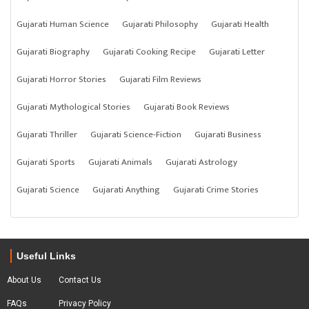
Gujarati Human Science
Gujarati Philosophy
Gujarati Health
Gujarati Biography
Gujarati Cooking Recipe
Gujarati Letter
Gujarati Horror Stories
Gujarati Film Reviews
Gujarati Mythological Stories
Gujarati Book Reviews
Gujarati Thriller
Gujarati Science-Fiction
Gujarati Business
Gujarati Sports
Gujarati Animals
Gujarati Astrology
Gujarati Science
Gujarati Anything
Gujarati Crime Stories
Useful Links
About Us
Contact Us
FAQs
Privacy Policy