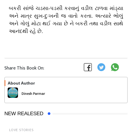
બકરી સાંજે ચડસા-પડસી કરવાનું વડીલ ટાળવા માંડ્યા
અને માત્ર સુખ-દુઃખની જ વાતો કરતા. અત્યારે ભોલું
અને ગોલું મોટા થઈ ગયા છે ને બકરી તથા વડીલ સાથે
આનંદથી રહે છે.
Share This Book On:
About Author
Follow
Dinesh Parmar
NEW REALESED
LOVE STORIES