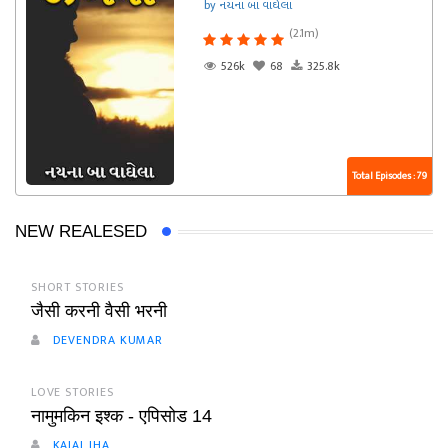
by નયના બા વાઘેલા
(2.1m)
526k
68
325.8k
Total Episodes : 79
NEW REALESED
SHORT STORIES
जैसी करनी वैसी भरनी
DEVENDRA KUMAR
LOVE STORIES
नामुमकिन इश्क - एपिसोड 14
KAJAL JHA