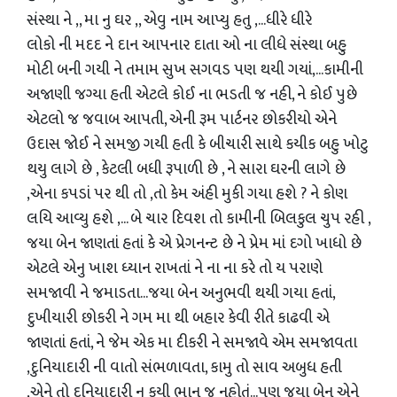
સંસ્થા ને ,, મા નુ ઘર ,, એવુ નામ આપ્યુ હતુ ,...ધીરે ધીરે
લોકો ની મદદ ને દાન આપનાર દાતા ઓ ના લીધે સંસ્થા બહુ
મોટી બની ગયી ને તમામ સુખ સગવડ પણ થયી ગયાં,...કામીની
અજાણી જગ્યા હતી એટલે કોઈ ના ભડતી જ નહી, ને કોઈ પુછે
એટલો જ જવાબ આપતી, એની રૂમ પાર્ટનર છોકરીયો એને
ઉદાસ જોઈ ને સમજી ગયી હતી કે બીચારી સાથે કયીક બહુ ખોટુ
થયુ લાગે છે , કેટલી બધી રૂપાળી છે , ને સારા ઘરની લાગે છે
,એના કપડાં પર થી તો ,તો કેમ અંહી મુકી ગયા હશે ? ને કોણ
લયિ આવ્યુ હશે ,... બે ચાર દિવશ તો કામીની બિલકુલ ચુપ રહી ,
જયા બેન જાણતાં હતાં કે એ પ્રેગનન્ટ છે ને પ્રેમ માં દગો ખાધો છે
એટલે એનુ ખાશ ધ્યાન રાખતાં ને ના ના કરે તો ય પરાણે
સમજાવી ને જમાડતા...જયા બેન અનુભવી થયી ગયા હતાં,
દુખીયારી છોકરી ને ગમ મા થી બહાર કેવી રીતે કાઢવી એ
જાણતાં હતાં, ને જેમ એક મા દીકરી ને સમજાવે એમ સમજાવતા
,દુનિયાદારી ની વાતો સંભળાવતા, કામુ તો સાવ અબુધ હતી
,એને તો દુનિયાદારી નુ કયી ભાન જ નહોતું...પણ જયા બેન એને