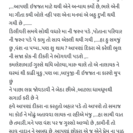
,....આપણી ઈજજત માટે થયી એને અન્યાય કર્યો છે, ભલે એની
મા ગીતા કયી બોલે નહી પણ એના મનમાં એ બહુ દુખી થયી
ગયી છે ,........
ડિલીવરી સમયે સોથી વધારે મા ની જરુર પડે ,પોતાના પરિવાર
ની જરુર પડે પે કામુ તો સાવ એકલી થયી ગયી ,.....હા હુ સમજું
છુ ,વંશ ના પપ્પા...પણ શુ થાય ? આપણાં દિકરા એ કરેલી ભુલ
ની સજા કોક ની દીકરી ને ભોગવવી પડશે ,...
કમલેશભાઈ ગુસ્સે થયિ બોલ્યા, મારુ ચાલે તો એ નાલાયક ને
ઘરમાં થી કાઢી મૂકુ ,પણ બા ,બાપુજી ની ઈજજત ના કારણે ચુપ
છું
ને પાછા લગ્ન જોવડાવી ને બેઠા છીએ ,આટલા ધામધૂમથી
સગાઈ કરી છે ને
હવે આપણાં દીકરા ના કરતુતો બહાર પડે તો આપણે તો સમાજ
મા કોઈ ને મોઢું બતાવવા લાયક ના રહીએ મંજુ ,....હા સાચી વાત
છે તમારી..મને પણ વંશ પર જ ગુસ્સો આવ્યો છે ,કામીની તો
સાવ નાદાન ને અબુધ છે ,આપણાં છોકરા એ જ એને પ્રેમ ના પાઠ