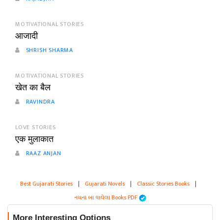
MOTIVATIONAL STORIES
आजादी
SHRISH SHARMA
MOTIVATIONAL STORIES
खेत का बैल
RAVINDRA
LOVE STORIES
एक मुलाकात
RAAZ ANJAN
Best Gujarati Stories
|
Gujarati Novels
|
Classic Stories Books
|
નયના બા વાઘેલા Books PDF
More Interesting Options