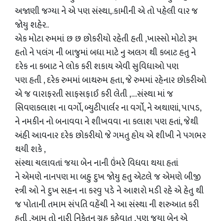
અજાણી જગ્યા ને એ પણ સંસ્થા,.કામીની એ તો પહેલી વાર જ
જોયુ શહેર..
એક મોટા રુમમાં છ છ છોકરીયો રહેતી હતી ,ખાસ્સો મોટો રૂમ
હતો ને પલંગ ની બાજુમાં બધા માટે નુ અલગ થી કબાટ હતુ ને
દરેક ના કબાટ ને લોક કરી શકાય એવી સુવિધાઓ પણ
પણ હતી , દરેક રુમમાં બાથરુમ હતા, જે રુમમાં રહેનાર છોકરીઓ
એ જ વારાફરતી સાફસફાઈ કરી લેતી ,....સંસ્થા માં જ
સિવણકલાશ ના વર્ગો, બ્યુટીપાર્લર ના વર્ગો, ને અથાણાં, પાપડ,
ને નમકીન નો બનાવવા ને શીખવવા ના કલાશ પણ હતાં, જેથી
અંહી આવનાર દરેક છોકરીયો જે ગમતુ હોય એ શીખી ને પગભર
થયી શકે ,
સંસ્થા ચલાવતાં જયા બેન નાની ઉંમરે વિધવા થયા હતાં
ને એમણે નાનપણ મા બહુ દુખ જોયુ હતુ એટલે જ એમણે બીજી
સ્ત્રી ઓ ને દુખ સહન ના કરવુ પડે ને આશરો મડી રહે એ હેતુ થી
જ પોતાની તમામ સંપતિ વહેંચી ને આ સંસ્થા ની શરુઆત કરી
હતી ,આમ તો નારી નિકેતન ગ્રુહ કહેવાતુ ,પણ જયા બેન એ