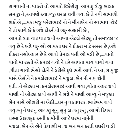
રાખવાની ના પાડશે તો આપણે ઉછેરીશુ ,આપણુ ત્રીજુ બાડક
સમજી ને ,આપણે કયાં હજી ઘરડાં થયી ગયા છે તે નહી સંભાળી
શકીએ ,....પણ મંજુ પરેશભાઈ નો ને મીનાબેન નો સ્વભાવ જોઈ
ને તો લાગે છે કે બન્ને દીકરીયો બહુ સંસ્કારી છે ,
આપણે ત્રણ ચાર વાર જયી આવ્યા એટલે એટલુ તો સમજાઈ જ
ગયુ છે કે બન્ને વહુ ઓ આપણાં ઘર ને દીકરા માટે સરસ છે ,બન્ને
દીકરા નસીબદાર છે કે આવી પ્રેમાડ પત્ની ઓ મડી છે ,....વાતો
વાતો મા રસ્તો એ કપાઈ ગયો ને ઘરે આવતા પાચં વાગી ગયા
,ગીતા ગાયો ભેંસો દોહી ને ડેરીએ દુધ ભરી આવી ને બા ,બાપુજી
પાસે બેસીને ને કમલેશભાઈ ને મંજુલા બેન ની રાહ જોતી
હતી....ને એટલાં મા કમલેશભાઈ આવી ગયા ,ગીતા અંદર જયી
પાણી ની બોટલ લયી આવી ને બન્ને ને પાણી આપ્યુ, ને મંજુલા
બેન પાસે ઓશરી મા બેઠી....ઘર નુ વાતાવરણ ભારેખમ થયી
ગયુ હતુ ને ઘર નુ આગણુ સુનુ સુનુ લાગતું હતુ , આખો દિવશ
ઘરમાં ઉછળકુદ કરતી કામીની આજે ઘરમાં નહોતી
મંજુલા બેન એ એને દિવાળી મા જ ખન ખન કરતી ઘુઘરી વાડી