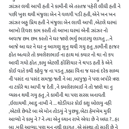
ઝાંઝર લયી આપી હતી ને કામીની એ તરતજ પહેરી લીધી હતી ને
પછી ખુશ થયી મંજુલા બેન ને વળગી પડી હતી, એને ખન ખન
ઝાંઝર બહુ પ્રિય હતી ને મંજુલા બેન લાવી આપી ,એટલે ઘરમાં
આખો દિવશ કામ કરતી તો આખા ઘરમાં એની ઝાંઝર નો
અવાજ છમ છમ કરતો ને ઘર જાણે ભર્યુ ભાદરયુ લાગતુ ,...ને
આજે આ ઘર ને ઘર નુ આગણુ સુનુ થયી ગયુ હતુ ,કામીની હાજર
હોત અત્યારે તો કમલેશભાઈ ના હાથ માં કયાર નો ચા નો કપ
આવી ગયો હોત ,કામુ એટલી હોંશિયાર ને ચપડ હતી કે એને
કોઈ વાતે કયી કહેવુ જ ના પડતુ ,કહ્યા વિના જ ઘરનાં દરેક સભ્ય
ની પસંદ ના પસંદ સમજી જતી ને બા ,બાપુજી ને પણ બપોરે ત્રણ
ના ટકોરે ચા આપી જ દેતી , ને કમલેશભાઈ ને તો જાણે ચા નુ
વ્યસન થયી ગયુ હતુ ,ને કામીની ચા પણ સરસ બનાવતી
,ઈલાયચી ,આદુ નાખી ને .... થોડીવાર કોઈ કશુ બોલયુ નહી
,એટલે છેવટે બા એ મોન તોડયું ને પુછ્યુ, બેટા હેમખેમ મુકી
આવ્યો ને કામુ ને ? ને ત્યા એનુ ધ્યાન રાખે એવા છે ને બધા ?... હા
બા ,મુકી આવ્યા, પણ મન નથી લાગતુ , એ સંસ્થા તો સારી છે ને