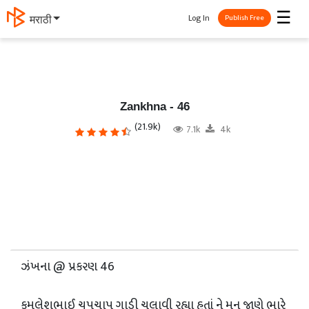
☰
Log In
मराठी
Publish Free
Zankhna - 46
(21.9k)
7.1k
4k
ઝંખના @ પ્રકરણ 46
કમલેશભાઈ ચુપચાપ ગાડી ચલાવી રહ્યા હતાં ને મન જાણે ભારે