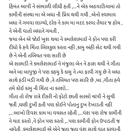
હિમંત આપી ને સંભાળી લીધી હતી ,....ને એક અઠવાડિયામાં તો
કામીની સંસ્થા મા એ બધા ની પ્રિય થયી ગયી , એનો સ્વભાવ
બધા ને ગમવા લાગ્યો, દરેક ને કામ મા મદદ કરવા તૈયાર જ હોય ,
ને એની વાતો બધાને ગમતી ,
જયા બેન એ જોઈ ખુશ થયા ને કમલેશભાઈ ને ફોન પણ કરી
દીધો કે હવે ચિંતા બિલકુલ કરતા નહી ,કામુ અંહી સેટ થયી ગયી
છે ને એની તબિયત પણ સારી છે
એ સાભડી ને કમલેશભાઈ ને મંજુલા બેન ને હાશ થયી ને ગીતા
અને બા બાપુજી ને પણ કહયુ કે કામુ ને ત્યા ફાવી ગયુ છે ને બધા
સાથે હડી મડી ગયી છે ,ને તબિયત પણ સારિ છે ,બા ,ગીતા હવે
તમે કોઈ કામુ ની ચિંતા ના કરશો....
ગીતા તો રોજ રાત્રે દીકરી નો ફોટો છાતી સરસો ચાંપી ને સુયી
જતી ,ઘણી દુખી હતી પણ કોઈને પોતાનુ દુખ દેખાડતી નહી
,....આખો દિવશ કામ મા વયસત રહેતી ,....વંશ પણ રોજ કામીની
ને યાદ કરતો ,ને ફોન પણ કરતો ,...પણ કામીની ફોન ઉપાડતી જ
નહોતી ,કમલેશભાઈ એ એને જતા જતા વંશ સાથે વાત કરવાની