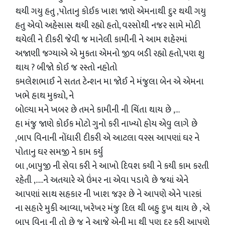
થયી ગયુ હતુ ,પોતાનુ કોઈક ખાશ જાણે એમનાથી દુર થયી ગયુ
હતુ એવો અહેસાસ થયી રહ્યો હતો, વરસોથી નજર સામે મોટી
થયેલી ને દીકરી જેવી જ માનેલી કામીની ને આમ શહેરમાં
અજાણી જગ્યાએ એ મુકતા એમનો જીવ બડી રહ્યો હતો,પણ શુ
થાય ? બીજો કોઈ જ રસ્તો નહોતો
કમલેશભાઈ ને સતત ટેન્શન મા જોઈ ને મંજુલા બેન એ એમના
ખભે હાથ મુક્યો, ને
બોલ્યા મને ખબર છે તમને કામીની ની ચિંતા થાય છે ,...
હા મંજુ જાણે કોઈક મોટો ગુનો કરી નાખ્યો હોય એવુ લાગે છે
,બાપ વિનાની નોંધારી દીકરી એ આટલા વરસ આપણાં ઘર ને
પોતાનુ ઘર સમજી ને કામ કર્યુ
બા ,બાપુજી ની સેવા કરી ને આખો દિવશ કયી ને કયી કામ કરતી
રહેતી ,.....ને અતયારે એ ઉંમર ના એવા પડાવે છે જયાં એને
આપણાં સાથ સહકાર ની ખાશ જરૂર છે ને આપણે એને પારકાં
ના સહારે મુકી આવ્યા, ખરેખર મંજુ દિલ થી બહુ દુખ થાય છે , એ
બાપ વિના ની તો છે જ ને આજે એની મા થી પણ દુર કરી આપણે