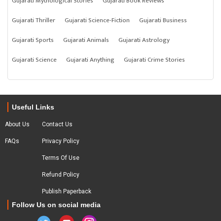
Gujarati Mythological Stories
Gujarati Book Reviews
Gujarati Thriller
Gujarati Science-Fiction
Gujarati Business
Gujarati Sports
Gujarati Animals
Gujarati Astrology
Gujarati Science
Gujarati Anything
Gujarati Crime Stories
Useful Links
About Us
Contact Us
FAQs
Privacy Policy
Terms Of Use
Refund Policy
Publish Paperback
Follow Us on social media