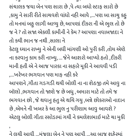
સંચાલક જયા બેન પણ સારા છે ,પે ત્યા બધો સ્ટાફ સારો છે
,કામુ ને સારી રીતે સાચવશે વાંધો નહી આવે ,....પણ બા સાચુ કહુ
તો મનમાં બહુ લાગી આવ્યુ છે, આપણાં દીકરા ની એ ભુલ તો છે
જ ને ? તો સજા એકલી કામીની ને કેમ ? આપણા નવાબજાદા ને
તો કયી ભાન જ નથી ,સાલા ને
કેટલુ ધ્યાન રાખ્યુ ને એની બધી માંગણી ઓ પુરી કરી ,તોય એણે
ના કરવાનુ કામ કરી નાખ્યુ, .... જેને આશરો આપ્યો હતો ,દીકરી
માની હતી એ ને આજ પારકા ના સહારે મૂકી ને આવવી પડી
,....ખરેખર ભગવાન પણ માફ નહી કરે
આપણને ,ગીતા ગડગડી થયી બોલી ના ના શેઠજી તમે આવુ ના
બૉલો ,ભગવાન તો જાણે જ છે બધુ , અમારા માટે તો તમે જ
ભગવાન છો , જે થવાનુ હતુ એ થયિ ગયુ ,બન્ને છોકરાઓ નાદાન
છે ,એમને ની ખબર કે આ ભુલ નુ પરીણામ આવુ આવશે ?
એટલુ બોલી ગીતા રસોડામાં ગયી ને કમલેશભાઈ માટે ચા મુકી
,
ને લયી આવી ....મંજુલા બેન ને પણ આપી ....આ બાજુ શહેરમાં