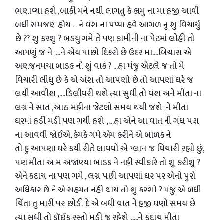
ભણાવ્યા હશે ,બાકી મને નથી લાગતુ કે કામુ ના મા હજી આવી
બધી સમજણ હોય ....ને વંશ ના પપ્પા હવે આગળ નુ શુ વિચાર્યું
છે ?? શુ કરશુ ? બડયુ ગમે તે પણ કામીની ના પેટમાં લોહી તો
આપણું જ ને ,...ને એય પાછો દિકરો છે ઉદર મા....બિચારા એ
અણજનમયા બાડક નો શું વાકં ? ...હા મંજુ એટલે જ તો મે
વિચારી લીધુ છે કે એ અંશ તો આપણો છે તો આપણાં ઘરે જ
લયી આવીશ ,....ડિલીવરી થશે ત્યા સુધી તો વંશ અને મીતા ના
લગ્ન ને સાત ,આઠ મહીના જેટલો સમય થયી જશે ,ને મીતા
ઘરમાં હડી મડી પણ ગયી હશે ,....હા એને આ વાત ની ગંધ પણ
ના આવવી જોઈએ, કેમકે ગમે એમ કરીને એ બાળક ને
તો હુ આપણા ઘરે કયી રીતે લાવવો એ પ્લાન જ વિચારી રહ્યો છું,
પણ મીતા આમ અજાણ્યા બાડક ને નહી સ્વીકારે તો શુ કરીશુ ?
એને કદાચ ના પણ ગમે , લગ્ન પછી આપણાં ઘર પર એનો પુરો
અધિકાર છે ને એ સહમત નહી થાય તો શુ કરશો ? મંજુ એ બધી
ચિંતા તુ મારી પર છોડી દે એ બધી વાત ને હજી ઘણો સમય છે
ત્યા સુધી તો કૉઈક રસ્તો મડી જ રહેશે ,....ને કદાચ મીતા