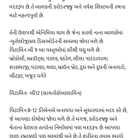
મદદરૂપ છે. તે બાળકની કરોડરજ્જુ અને નર્વસ સિસ્ટમની રચના
માટે મહત્વપૂર્ણ છે.
તેની ઉણપથી એનિમિયા થાય છે. જેના કારણે નાના બાળકોમાં
ન્યુરોલોજીકલ ડિસઓર્ડરની સમસ્યા જોવા મળે છે.
વિટામિન બી 9 આ વસ્તુઓમાં સૌથી વધુ મળે છે.
બ્રોકોલી, સ્પ્રાઉટ્સ, પાલક, કઠોળ, લીલા પાંદડાવાળા
શાકભાજી, વટાણા, ચણા, બ્રાઉન બ્રેડ, દૂધ અને દૂધની બનાવટો,
બીટરૂટ, ખજૂર વગેરે
વિટામિન- બી12 (સાયનોકોબાલામિન)
વિટામિન B-12 ડીએનએ બનાવવા અને સુધારવામાં મદદ કરે છે,
જે આપણા કોષોમાં જોવા મળે છે. તે મગજ, કરોડરજ્જુ અને
ચેતાના કેટલાક તત્વોના નિર્માણમાં પણ મદદરૂપ છે. આપણા
લાલ રક્તકણો પણ આમાંથી બને છે. તે શરીરના તમામ ભાગો