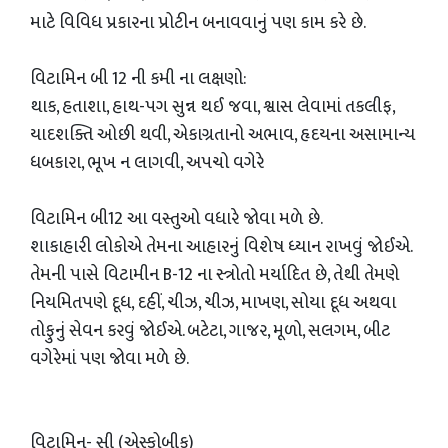
માટે વિવિધ પ્રકારના પ્રોટીન બનાવવાનું પણ કામ કરે છે.
વિટામિન બી 12 ની કમી ના લક્ષણો:
થાક, હતાશા, હાથ-પગ સુન્ન થઈ જવા, શ્વાસ લેવામાં તકલીફ,
યાદશક્તિ ઓછી થવી, એકાગ્રતાનો અભાવ, હૃદયના અસામાન્ય
ધબકારા, ભૂખ ન લાગવી, અપચો વગેરે
વિટામિન બી12 આ વસ્તુઓ વધારે જોવા મળે છે.
શાકાહારી લોકોએ તેમના આહારનું વિશેષ ધ્યાન રાખવું જોઈએ.
તેમની પાસે વિટામીન B-12 ના સ્ત્રોતો મર્યાદિત છે, તેથી તેમણે
નિયમિતપણે દૂધ, દહીં, ચીઝ, ચીઝ, માખણ, સોયા દૂધ અથવા
તોફુનું સેવન કરવું જોઈએ. બટેટા, ગાજર, મૂળો, સલગમ, બીટ
વગેરેમાં પણ જોવા મળે છે.
વિટામિન- સી (એસ્કોબીક)