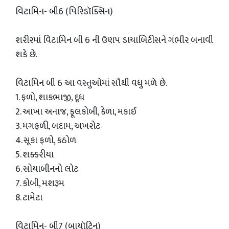
વિટામિન- બી6 (પિરિડૉક્સિન)
શરીરમાં વિટામિન બી 6 ની ઉણપ ડાયાબિટીસને ગંભીર બનાવી
શકે છે.
વિટામિન બી 6 આ વસ્તુઓમાં સૌથી વધુ મળે છે.
1. ફળો, શાકભાજી, દૂધ
2. આખા અનાજ, ફૂલકોબી, કેળા, મકાઈ
3. મગફળી, બદામ, અખરોટ
4. સૂકા ફળો, કઠોળ
5. શક્કરીયા
6. સોયાબીનનો લોટ
7. કોબી, મશરૂમ
8. ટામેટા
વિટામિન- બી7 (બાયૉટિન)