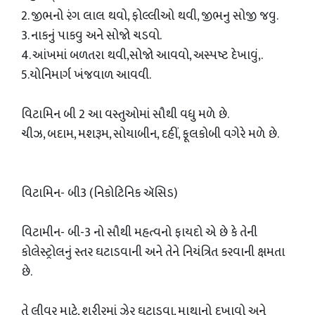
2. જીભનો રંગ લાલ થવો, ફોલ્લીઓ થવી, જીભનુ સોજી જવુ.
3. નાકનું પાકવુ અને સોજો ચડવો.
4. આંખમાં બળતરા થવી,સોજો આવવો, અસ્પષ્ટ દેખાવું,.
5.યોનિમાર્ગ ખંજવાળ આવવી.
વિટામિન બી 2 આ વસ્તુઓમાં સૌથી વધુ મળે છે.
ચીઝ, બદામ, મશરૂમ, સોયાબીન, દહીં, ફૂલકોબી વગેરે મળે છે.
વિટામિન- બી3 (નિકોટિનિક ઍસિડ)
વિટામીન- બી-3 નો સૌથી મહત્વનો ફાયદો એ છે કે તેની
કોલેસ્ટ્રોલનું સ્તર ઘટાડવાની અને તેને નિયંત્રિત કરવાની ક્ષમતા
છે.
તે લીવર માટે, શરીરમાં ઝેર ઘટાડવા, માથાનો દુખાવો અને