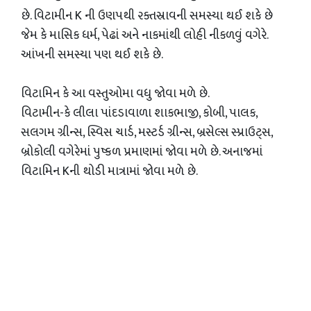
છે. વિટામીન K ની ઉણપથી રક્તસ્રાવની સમસ્યા થઈ શકે છે
જેમ કે માસિક ધર્મ, પેઢાં અને નાકમાંથી લોહી નીકળવું વગેરે.
આંખની સમસ્યા પણ થઈ શકે છે.
વિટામિન કે આ વસ્તુઓમા વધુ જોવા મળે છે.
વિટામીન-કે લીલા પાંદડાવાળા શાકભાજી, કોબી, પાલક,
સલગમ ગ્રીન્સ, સ્વિસ ચાર્ડ, મસ્ટર્ડ ગ્રીન્સ, બ્રસેલ્સ સ્પ્રાઉટ્સ,
બ્રોકોલી વગેરેમાં પુષ્કળ પ્રમાણમાં જોવા મળે છે. અનાજમાં
વિટામિન Kની થોડી માત્રામાં જોવા મળે છે.