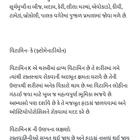
સૂર્યમુખીના બીજ, બદામ, કેરી, લીલા મરચાં, એવોકાડો, કીવી,
ટામેટાં, બ્રોકોલી, પાલક વગેરેમાં પુષ્કળ પ્રમાણમાં જોવા મળે છે.
વિટામિન- કે (ફ્ટોમેનાડીયોન)
વિટામિન K એ ચરબીમાં દ્રાવ્ય વિટામિન છે તે શરીરમાં ગમે
ત્યાંથી રક્તસ્ત્રાવ રોકવાની અદભૂત ક્ષમતા ધરાવે છે. તેની
ઉણપથી શરીરમાં અનેક વિકારો થાય છે. આ વિટામિન લોહીના
ગંઠાઈ જવા માટે ખૂબ જ મહત્વપૂર્ણ ભૂમિકા ભજવે છે.
અભ્યાસો પણ દર્શાવે છે કે તે મજબૂત હાડકાં જાળવવામાં અને
ઑસ્ટિયોપોરોસિસને રોકવામાં મદદ કરે છે.
વિટામિન K ની ઉણપના લક્ષણો:
રક્તવાહિનીઓ સખત થઈ જાય છે અને હાડકાં નબળાં થઈ જાય