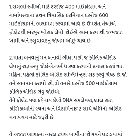
1. સગર્ભા સ્ત્રીઓ માટે દરરોજ 400 માઇક્રોગ્રામ અને
ગર્ભાવસ્થાના પ્રથમ ત્રિમાસિક દરમિયાન દરરોજ 600
માઇક્રોગ્રામની ભલામણ કરવામાં આવે છે. ઉપરાંત, તેઓએ
ફોલેટથી ભરપૂર ખોરાક લેવો જોઈએ. આમ કરવાથી જન્મજાત
ખામી અને કસુવાવડનું જોખમ ઓછું થાય છે.
2. માતા બનવાનું મન બનાવી લીધા પછી જ ફોલિક એસિડ
લેવાનું શરૂ કરવું જોઈએ. ગર્ભ ધારણ કરવાનો પ્રયાસ કરતાં ત્રણ
મહિના પહેલાં ફોલિક એસિડ સપ્લિમેન્ટ્સ શરૂ કરવું શ્રેષ્ઠ છે. જો
તમે સ્તનપાન કરાવો છો, તો તમારે દરરોજ 500 માઇક્રોગ્રામ
ફોલિક એસિડ લેવું જોઈએ.
તેને ફોલેટ પણ કહેવાય છે. તે DNA સંશ્લેષણ, લાલ રક્ત
કોશિકાઓની રચના અને વિટામિન B12 સાથે એમિનો-એસિડ
ચયાપચય માટે જરૂરી છે.
તે અજાત બાળકમાં ન્યુરલ ટ્યુબ ખામીના જોખમને ઘટાડવામાં