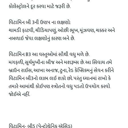
કોલેસ્ટ્રોલને દૂર કરવા માટે જરૂરી છે.
વિટામિન બી 3ની ઉણપ ના લક્ષણો:
ચામડી ફાટવી, ચીડિયાપણું, ઓછી ભૂખ, મૂંઝવણ, ચક્કર અને
નબળાઇ જેવા લક્ષણોનું કારણ બને છે.
વિટામિન B3 આ વસ્તુઓમાં સૌથી વધુ મળે છે.
મગફળી, સૂર્યમુખીના બીજ અને મશરૂમ્સ છે. આ સિવાય તમે
બ્રાઉન રાઈસ, આખા અનાજ, ટુના, રેડ કેપ્સિકમનું સેવન કરીને
વિટામિન બી3નો લાભ લઈ શકો છો. પરંતુ ધ્યાનમાં રાખો કે
તમારે આમાંથી કોઈપણ સ્ત્રોતનો વધુ પડતો ઉપયોગ કરવો
જોઈએ નહીં.
વિટામિન- બી5 (પેન્ટોથેનિક ઍસિડ)