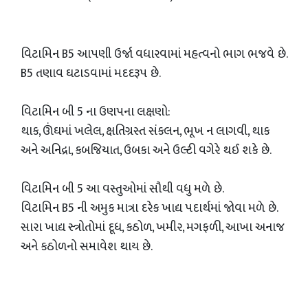
વિટામિન B5 આપણી ઉર્જા વધારવામાં મહત્વનો ભાગ ભજવે છે.
B5 તણાવ ઘટાડવામાં મદદરૂપ છે.
વિટામિન બી 5 ના ઉણપના લક્ષણો:
થાક, ઊંઘમાં ખલેલ, ક્ષતિગ્રસ્ત સંકલન, ભૂખ ન લાગવી, થાક
અને અનિદ્રા, કબજિયાત, ઉબકા અને ઉલ્ટી વગેરે થઈ શકે છે.
વિટામિન બી 5 આ વસ્તુઓમાં સૌથી વધુ મળે છે.
વિટામિન B5 ની અમુક માત્રા દરેક ખાદ્ય પદાર્થમાં જોવા મળે છે.
સારા ખાદ્ય સ્ત્રોતોમાં દૂધ, કઠોળ, ખમીર, મગફળી, આખા અનાજ
અને કઠોળનો સમાવેશ થાય છે.