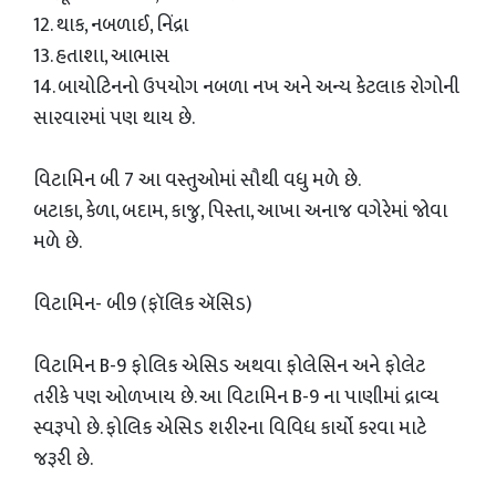
12. થાક, નબળાઈ, નિંદ્રા
13. હતાશા, આભાસ
14. બાયોટિનનો ઉપયોગ નબળા નખ અને અન્ય કેટલાક રોગોની
સારવારમાં પણ થાય છે.
વિટામિન બી 7 આ વસ્તુઓમાં સૌથી વધુ મળે છે.
બટાકા, કેળા, બદામ, કાજુ, પિસ્તા, આખા અનાજ વગેરેમાં જોવા
મળે છે.
વિટામિન- બી9 (ફૉલિક ઍસિડ)
વિટામિન B-9 ફોલિક એસિડ અથવા ફોલેસિન અને ફોલેટ
તરીકે પણ ઓળખાય છે. આ વિટામિન B-9 ના પાણીમાં દ્રાવ્ય
સ્વરૂપો છે. ફોલિક એસિડ શરીરના વિવિધ કાર્યો કરવા માટે
જરૂરી છે.