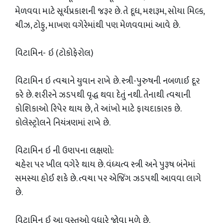
મેળવવા માટે સૂર્યપ્રકાશની જરૂર છે. તે દૂધ, મશરૂમ, સોયા મિલ્ક,
ચીઝ, ટોફુ, માખણ વગેરેમાંથી પણ મેળવવામાં આવે છે.
વિટામિન- ઇ (ટોકોફેરોલ)
વિટામિન ઇ ત્વચાને યુવાન રાખે છે. સ્ત્રી-પુરુષની નબળાઈ દૂર
કરે છે. શરીરને ઝડપથી વૃદ્ધ થવા દેતું નથી. તેનાથી ત્વચાની
કોશિકાઓ રિપેર થાય છે, તે આંખો માટે ફાયદાકારક છે.
કોલેસ્ટ્રોલને નિયંત્રણમાં રાખે છે.
વિટામિન ઇ ની ઉણપના લક્ષણો:
ચહેરા પર ખીલ વગેરે થાય છે. વંધ્યત્વ સ્ત્રી અને પુરૂષ બંનેમાં
સમસ્યા હોઈ શકે છે. ત્વચા પર એજિંગ ઝડપથી આવવા લાગે
છે.
વિટામિન ઈ આ વસ્તુઓ વધારે જોવા મળે છે.