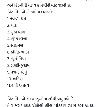
અને કિડનીની યોગ્ય કામગીરી માટે જરૂરી છે.
વિટામિન એ ની કમીના લક્ષણો:
1. નબળા દાંત
2. થાક
3. સુકા વાળ
4. શુષ્ક ત્વચા
5. સાઇનસ
6. ક્રોનિક ઝાડા
7. ન્યુમોનિયા
8. શરદી-જુકામ
9. વજન ઘટવું
10. અનિંદ્રા
11. રાત્રી અંધત્વ
વિટામિન એ આ વસ્તુઓમાં સૌથી વધુ મળે છે.
તે ગાજર, પાલક, બ્રોકોલી, લીલા પાંદડાવાળા શાકભાજી, દૂધ,