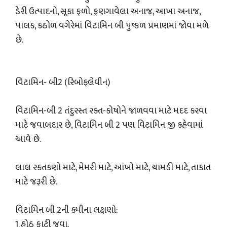
ડેરી ઉત્પાદનો, સૂકા ફળો, ફણગાવેલા અનાજ, આખા અનાજ,
પાલક, કઠોળ વગેરેમાં વિટામિન બી પુષ્કળ પ્રમાણમાં જોવા મળે
છે.
વિટામિન- બી2 (રિબોફ્લેવીન)
વિટામિન-બી 2 તંદુરસ્ત રક્ત-કોષોને જાળવવા માટે મદદ કરવા
માટે જવાબદાર છે, વિટામિન બી 2 પણ વિટામિન જી કહેવામાં
આવે છે.
લાલ રક્તકણો માટે, મેમરી માટે, આંખો માટે, ચામડી માટે, તાકાત
માટે જરૂરી છે.
વિટામિન બી 2ની કમીના લક્ષણો:
1. હોઠ ફાટી જવા.