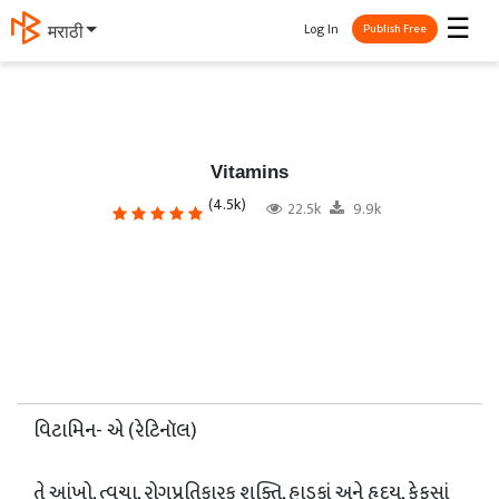
☰
Log In
தமிழ்
Publish Free
Vitamins
(4.5k)
22.5k
9.9k
વિટામિન- એ (રેટિનૉલ)
તે આંખો, ત્વચા, રોગપ્રતિકારક શક્તિ, હાડકાં અને હૃદય, ફેફસાં