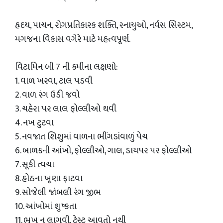
હૃદય, પાચન, રોગપ્રતિકારક શક્તિ, સ્નાયુઓ, નર્વસ સિસ્ટમ,
મગજના વિકાસ વગેરે માટે મહત્વપૂર્ણ.
વિટામિન બી 7 ની કમીના લક્ષણો:
1. વાળ ખરવા, ટાલ પડવી
2. વાળ રંગ ઉડી જવો
3. ચહેરા પર લાલ ફોલ્લીઓ થવી
4. નખ ટુટવા
5. નવજાત શિશુમાં વાળના ભીંગડાંવાળું પેચ
6. બાળકની આંખો, ફોલ્લીઓ, ગાલ, ડાયપર પર ફોલ્લીઓ
7. સૂકી ત્વચા
8. હોઠના ખૂણા ફાટવા
9. સોજેલી જાંબલી રંગ જીભ
10. આંખોમાં શુષ્કતા
11. ભૂખ ન લાગવી, ટેસ્ટ આવતો નથી