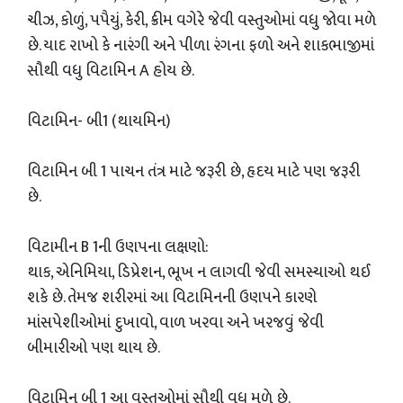
ચીઝ, કોળું, પપૈયું, કેરી, ક્રીમ વગેરે જેવી વસ્તુઓમાં વધુ જોવા મળે
છે. યાદ રાખો કે નારંગી અને પીળા રંગના ફળો અને શાકભાજીમાં
સૌથી વધુ વિટામિન A હોય છે.
વિટામિન- બી1 (થાયમિન)
વિટામિન બી 1 પાચન તંત્ર માટે જરૂરી છે, હૃદય માટે પણ જરૂરી
છે.
વિટામીન B 1ની ઉણપના લક્ષણો:
થાક, એનિમિયા, ડિપ્રેશન, ભૂખ ન લાગવી જેવી સમસ્યાઓ થઈ
શકે છે. તેમજ શરીરમાં આ વિટામિનની ઉણપને કારણે
માંસપેશીઓમાં દુખાવો, વાળ ખરવા અને ખરજવું જેવી
બીમારીઓ પણ થાય છે.
વિટામિન બી 1 આ વસ્તુઓમાં સૌથી વધુ મળે છે.