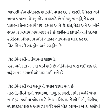
આપણી રોગપ્રતિકારક શક્તિને વધારે છે, જે શરદી, ઉધરસ અને
અન્ય પ્રકારના ચેપનું જોખમ ઘટાડે છે. એટલું જ નહીં, તે ઘણા
પ્રકારના કેન્સર સામે પણ રક્ષણ આપે છે. દાંત, પેઢા અને આંખોને
સ્વસ્થ રાખવામાં પણ મદદ કરે છે. શરીરના કોષોને બાંધે છે. આ
શરીરના વિવિધ ભાગોને આકાર આપવામાં મદદ કરે છે.
વિટામિન સી ગંધહીન અને રંગહીન છે.
વિટામિન સીની ઉણપના લક્ષણો:
પેઢા અને દાંત નબળા પડી શકે છે. એનિમિયા પણ થઈ શકે છે.
ચહેરા પર કરચલીઓ પણ પડી શકે છે.
વિટામિન સી આ વસ્તુઓ વધારે જોવા મળે છે.
નારંગી, મીઠો ચૂનો, જામફળ, લીંબુ, સ્ટ્રોબેરી, ટામેટા વગેરે જેવા
સાઇટ્રસ ફળોમાં જોવા મળે છે. આ સિવાય તે બ્રોકોલી, કોબીજ,
સ્પ્રાઉટ્સ, પાલક, આમળા વગેરે અને મોટાભાગના ખાટાં ફળોમાં