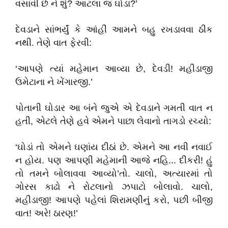
વસાવી છે ને શું? આટલા જ ઘોડા?’
દેવડાને સાંભર્યું કે આંહીં આમને બહુ રખડાવવા ઠીક
નથી. તેણે વાત ફેરવી:
‘આપણે ત્યાં મહેમાન આવ્યા છે, દેવડી! મહીડાજી
ઉમેટાના ને ખેંગારજી.’
પોતાની ઘોડાર આ બંને જુએ એ દેવડાને ગમતી વાત ન
હતી, એટલે તેણે હવે એમને પાછા લેવાનો તાગડો રચ્યો:
‘ઘોડાં તો એમને ઘણાંય દીઠાં છે. એમને આ નવી નવાઈ
ન હોય. પણ આપણી મહેમાની આજે નહિ... દીકરી! હું
તો તમને બોલાવવા આવ્યો’તો. ચાલો, અત્યારમાં તો
ગોરસ કાઢો ને રોટલાનો ઝપાટો બોલાવો. ચાલો,
મહીડાજી! આપણે પહેલાં શિરામણીનું કરો, પછી બીજી
વાત! અરે! ઠારણ!’