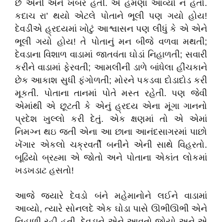
છે એની એને ખબર હતી. એ હમણાં આવ્યો ન હતો.
કદાચ રા’ થયો એટલે પોતાને ભૂલી પણ ગયો હોય!
દેવડીએ હ્રદયમાં ખોટું આશ્વાસન પણ લીધું કે એ એને
ભૂલી ગયો હોય! તે પોતાનું મન બીજે વળવા મથતી;
દેવડાના વિશાળ વાડામાં જાતવંતા ઘોડાં નિહાળતી; સવારી
કરીને વાડામાં ફેરવતી; આમલીની ડાળે બાંધેલા હીંચકાને
છેક આકાશ સુધી ફંગોળતી; મોરને પકડવા દોડાદોડ કરી
મૂકતી. પોતાના તાનમાં પોતે મસ્ત રહેતી. પણ જેવી
એમાંથી એ છૂટતી કે એનું હ્રદય એના મૂંગા ગાનનો
પ્રદેશ ખુલ્લો કરી દેતું. એક ક્ષણમાં તો એ એમાં
નિમગ્ન થઇ જતી એના આ છાના આનંદસાગરમાં પાછો
ખેંગાર એકલો ચક્રવર્તી બનીને એની સાથે વિહરતો.
બૂઢિયો બ્રહ્મા એ જોતો અને પોતાના એકાંત લોકમાં
ખડખડાટ હસતો!
આજે જ્યારે દેવડો બંને મહેમાનોને લઈને વાડામાં
આવ્યો, ત્યારે સોનલદે એક ઘોડા પાસે ઊભીઊભી એને
નિહાળી રહી હતી. દેવડાને એને આવતો જોયો અને એ