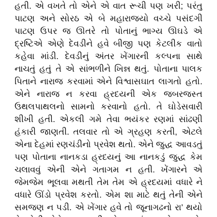
હતી. એ વખતે તો એને એ વાત રૂચી પણ ખરી; પરંતુ
પાટણ અને સોરઠ એ બે મહારાજ્યો વચ્ચે પસંદગી
પાટણ ઉપર જ ઊતરે તો પોતાનું ભાગ્ય ઊઘડે એ
દ્રષ્ટિએ એણે દેવડીને હવે બીજી પણ કેટલીક વાતો
કહેવા માંડી. દેવડીનું અંતર ખેંગારની કલ્પના સાથે
નાચતું હતું તે એ સાંભળીને ખિન્ન થતું. પોતાના પાલક
પિતાને નારાજ કરવામાં એને વિશ્વાસઘાત લાગતો હતો.
એને નારાજ ન કરવા હ્રદયની એક જબરજસ્ત
ઉથલપાથલનો સામનો કરવાનો હતો. તે ઘોડેસવારી
શીખી હતી. એકલી ગમે તેવા ભયંકર રણમાં સાંઢણી
હંકારી જાણતી. તલવાર તો એ ગ્રહણ કરતી, એટલે
એના દેહમાં રણચંડીનો પ્રવેશ થતો. એને જુદ્ધ આવડતું
પણ પોતાના નાનકડા હ્રદયનું આ નાનકડું જુદ્ધ કેમ
ચલાવવું એની એને ગતાગમ ન હતી. ખેંગારને એ
જેમજેમ ભૂલવા મથતી તેમ તેમ એ હ્રદયમાં વધારે ને
વધારે ઊંડો પ્રવેશ કરતો. એમ શા માટે થતું તેની એને
સમજણ ન પડી. એ ખેંગાર હવે તો જૂનાગઢનો રા’ થયો