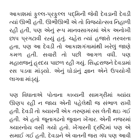
આકાશમાં ફુલ્લ-પ્રફુલ્લ પદ્મિની જેવી દેવડાની દેવડી
ત્યાં ઊભી હતી. ઊભીઊભી એ તો વિજયોત્સવ નિહાળી
રહી હતી, પણ એનું રૂપ માનવસાગરમાં એક અનોખી
છાપ પ્રગટાવી રહ્યું હતું. ચહેરા ત્યાં હજારો તરવરતા
હતા, પણ આ દેવડી તો આકાશગંગામાંથી ખરેલું જાણે
કમળ હતી. સવારી તો પછી આગળ વધી. પણ
મહારાજનું હ્રદય પાછળ રહી ગયું. સિદ્ધરાજને દેવડામાં
રસ પડવા માંડ્યો. એનું ઘોડાંનું જ્ઞાન એને ઉપયોગી
લાગવા માંડ્યું.
પણ વિધાતાએ પોતાના કાવ્યની સામગ્રીમાં ક્યાંય
ઊણપ રહી ન જાય એની પહેલેથી જ સંભાળ રાખી
હતી. દેવડી તો ક્યારની એક તરુણમાં રસ લેતી થઇ ગઈ
હતી. એ હતો જૂનાગઢનો જુવાન ખેંગાર. એની નજરમાં
ક્યારનોય વસી ગયો હતો. ખેંગારની દ્રષ્ટિમાં પણ એ
સમાઈ ગઈ હતી. દેવડાને એ વાતની જરા ગંધ પણ આવી