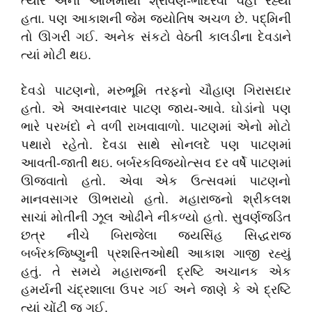
ત્યારે એની આંખમાંથી શ્રાવણ-ભાદરવો વહી રહ્યા
હતા. પણ આકાશની જેમ જ્યોતિષ અચળ છે. પદ્મિની
તો ઊગરી ગઈ. અનેક સંકટો વેઠતી કાલડીના દેવડાને
ત્યાં મોટી થઇ.
દેવડો પાટણનો, મરુભૂમિ તરફનો ચૌહાણ ગિરાસદાર
હતો. એ અવારનવાર પાટણ જાય-આવે. ઘોડાંનો પણ
ભારે પરખંદો ને વળી રાખવાવાળો. પાટણમાં એનો મોટો
પથારો રહેતો. દેવડા સાથે સોનલદે પણ પાટણમાં
આવતી-જાતી થઇ. બર્બરકવિજયોત્સવ દર વર્ષે પાટણમાં
ઊજવાતો હતો. એવા એક ઉત્સવમાં પાટણનો
માનવસાગર ઊભરાયો હતો. મહારાજનો શ્રીકલશ
સાચાં મોતીની ઝૂલ ઓઢીને નીકળ્યો હતો. સુવર્ણજડિત
છત્ર નીચે બિરાજેલા જયસિંહ સિદ્ધરાજ
બર્બરકજિષ્ણુની પ્રશસ્તિઓથી આકાશ ગાજી રહ્યું
હતું. તે સમયે મહારાજની દ્રષ્ટિ અચાનક એક
હમર્યની ચંદ્રશાલા ઉપર ગઈ અને જાણે કે એ દ્રષ્ટિ
ત્યાં ચોંટી જ ગઈ.