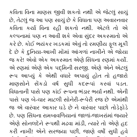
કવિતા વિના માણસ જીવી શકતો નથી એ જેટલું સાચું
છે, તેટલું જ આ પણ સાચું છે કે વિધાતા પણ અવારનવાર
કવિતા કર્યા વિના રહી શકતો નથી. એટલે તો એ
કલ્પનામાં પણ ન આવી શકે એવા સુંદર અકસ્માતો એ
કરે છે. કોઈ ભયંકર ખડકમાં એવું તો રમણીય ફૂલ મૂકી
દે છે કે દુનિયા-આખી મોંમાં આંગળાં નાખીને એ જોયા
જ કરે! એવો એક અકસ્માત એણે સિંધના રણમાં કર્યો.
એ રણમાં એણે એક પદ્મિની સરજી. એણે એને એટલું
રૂપ આપ્યું કે એથી વધારે અપાયું હોત તો હજારો
માણસોને સેંકડો વર્ષ સુધી કદરૂપાં કરવાં પડત.
વિધાતાની પાસે પણ કાંઈ રૂપના ભંડાર ભર્યા નથી. એની
પાસે પણ બે-ચાર માટલી સોનેરી-રૂપેરી રજ છે એમાંથી
જ એ વારંવાર આકાર ઘડે છે ને વારંવાર પાછો તોડેફોડે
છે. પણ સિંધના રામબાવળિયાનાં જાળાં-જાખરાંમાં જ્યારે
એણે સોનલદેને રૂપથી મઢવા માંડી, ત્યારે તો એણે હદ
કરી નાખી! એને સરજ્યા પછી, જાણે વર્ષો સુધી હવે