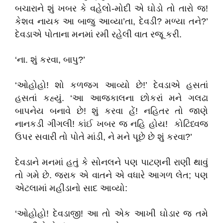
બચારાને શું ખબર કે વહેલો-મોદી એ ઘોડો તો તારો જ!
કેશવ નાયક આ બાજુ આવ્યા’તા, દેવડી? મળ્યા તને?’
દેવડાએ પોતાના મનમાં રમી રહેલી વાત રજૂ કરી.
‘ના. શું કરવા, બાપુ?’
‘ઓહોહો! શો કળજગ આવ્યો છે!’ દેવડાએ હસતાં
હસતાં કહ્યું. ‘આ આજકાલના છોકરાં મને ગલઢા
બાપનેય બનાવે છે! શું કરવા હેં! નહિતર તો જાણે
નાનકડી ગીગલી! કાંઈ ખબર જ નહિ હોય! કોટિધ્વજ
ઉપર સવારી તો પોતે માંડી, ને મને પૂછે છે શું કરવા?’
દેવડાને મનમાં હતું કે સોનલને પણ પાટણની રાણી થાવું
તો ગમે છે. જરાક એ વાતને એ વધારે આગળ લેત; પણ
એટલામાં મહીડાનો સાદ આવ્યો:
‘ઓહોહો! દેવડાજી! આ તો એક આખી ઘોડાર જ તમે