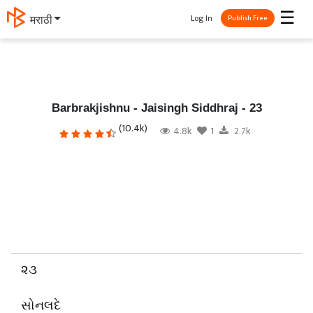
☰
Log In
தமிழ்
Publish Free
Barbrakjishnu - Jaisingh Siddhraj - 23
(10.4k)
4.8k
1
2.7k
૨૩
સોનલદે