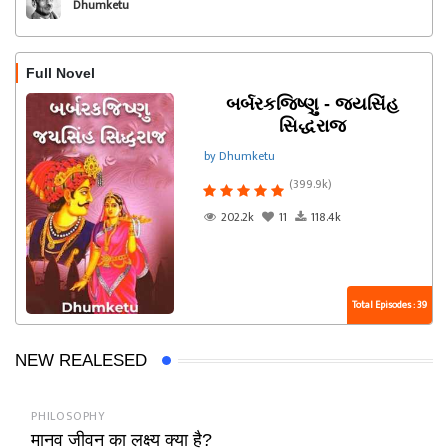
Dhumketu
Full Novel
બર્બરકજિષ્ણુ - જયસિંહ
સિદ્ધરાજ
by Dhumketu
(399.9k)
202.2k
11
118.4k
Total Episodes : 39
NEW REALESED
PHILOSOPHY
मानव जीवन का लक्ष्य क्या है?