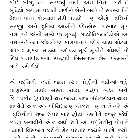
કોઈ બીજું રૂપ સરજવું નથી, એમ નિરાંત કરી તે
બૂઢિયો બ્રહ્મા પલાંઠી વાળીને બેસી ગયો ને સરસ્વતીને
વેદનાં પાનાં ગોખવવા મંડી પડ્યો. પણ એણે પદ્મિની
સરજી અને દુનિયા-આખીને ઊઠબેસ કરનાર મૂળ
નક્ષત્રને એની સાથે જ મૂક્યું. જ્યોતિષમાર્તંડોએ આ
નક્ષત્રને ત્યાં જોઇને આકાશપાતાળ એક થાય એટલા
આંકડા મૂકવા માંડ્યા. આંકડા મૂકી-મૂકીને એમણે તો
સિંધ-કચ્છપંથકના સરહદી ગિરાસદાર શેર પરમારને
ગાંડો કરી દીધો.
એ પદ્મિની જ્યાં જાય ત્યાં લોહીની નદીઓ વહે.
માણસના મડદાં સસ્તાં થાય. મહેલ ખંડેર બને,
કિલ્લાકોટ ધૂળધાણી થઇ જાય. રાજ ખેદાનમેદાન થાય,
વંશવેલે એક આંગળીચિંધામણ છોકરું પણ ન ઊગરે. એ
પદ્મિનીનો રાજ ઉપર ભાર હોય. છાતીને વજ્ર જેવી
કઠણ બનાવીને એક અર્ધી રાતે આ પદ્મિનીનું પોતાને
ત્યાંથી વિસર્જન કરીને શેર પરમાર જ્યારે પાછો ફર્યો,