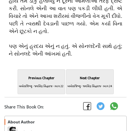
હોય તેમ ડોકું હલાવ્યું ને દૂરની આમલીઓ તરફ દ્રષ્ટિ
કરી. સોનલે એની આ વાત પણ પકડી લીધી હતી. એ
વિચારે તો એને આખા શરીરમાં વીજળીનો વેગ મૂકી દીધો.
પછી તે ત્વરાથી દેવડાની પાછળ ગયો. એમ કર્યા વિના
એને છૂટકો ન હતો.
પણ એનું હ્રદય એનું ન હતું. એ સોનલદેની સાથે હતું;
ને સોનલદે એની આંખમાં હતી.
Previous Chapter
Next Chapter
બર્બરકજિષ્ણુ - જયસિંહ સિદ્ધરાજ - ભાગ 22
બર્બરકજિષ્ણુ - જયસિંહ સિદ્ધરાજ - ભાગ 24
Share This Book On:
About Author
Follow