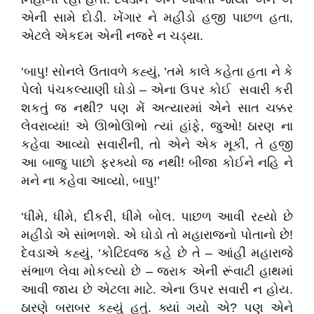
એની સામે દોડી. ખેંગાર ને મહીડો હજી પાછળ હતા,
એટલે એકદમ એની નજરે ન ચડ્યા.
‘બાપુ! સોનલે ઉતાવળે કહ્યું, ‘તમે કાલે કહેતા હતા ને કે
પેલો પંચકલ્યાણી ઘોડો – એના ઉપર કોઈ સવારી કરી
શકતું જ નથી? પણ મેં અત્યારમાં એને સાત ચક્કર
લેવરાવ્યાં! એ ઊભોઊભો ત્યાં હાંફે, જુઓ! ઠારણ ના
કહેવા આવ્યો સવારીની, તો એને એક મૂકી, તે હજી
આ બાજુ પાછો ફરક્યો જ નથી! બીજા કોઈને નહિ ને
મને ના કહેવા આવ્યો, બાપુ!’
‘ધીમે, ધીમે, દીકરી, ધીમે બોલ. પાછળ આવી રહ્યો છે
મહીડો એ સાંભળશે. એ ઘોડો તો મહારાજનો પોતાનો છે!
દેવડાએ કહ્યું, ‘કોટિધ્વજ કહે છે તે – આંહીં મહારાજે
સંભાળ લેવા મોકલ્યો છે – જરાક એની રૂંવાટી હાથમાં
આવી જાય છે એટલા માટે. એના ઉપર સવારી ન હોય.
ઠારણે બરાબર કહ્યું હતું. ક્યાં ગયો એ? પણ એને