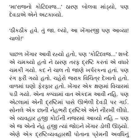
‘મા’રાજનો કોટિધ્વજ...’ ઠારણ બોલવા માંડ્યો, પણ
દેવડાએ એને અટકાવ્યો.
‘ઠીકઠીક હવે. તું જા. લ્યો, આ ખેંગારજી પણ આવ્યા!
ચાલો!’
પાછળ ખેંગાર આવી રહ્યો હતો, પણ ‘કોટિધ્વજ...’ શબ્દે
એ ચમક્યો હતો ને ઠારણ તરફ દ્રષ્ટિ કરતાં એ વધારે
ચમકી ગયો. કદ ને ચાલ તો જાણે ખર્પરકના હતાં. પણ
રંગ ફરી ગયો હતો. ચહેરો જરાક વિચિત્ર દેખાતો હતો.
વાળમાં ઘણો ફેરફાર હતો. ખેંગાર એક ક્ષણમાં વિચારમાં
પડી ગયો. એના ક્ળ્યામાં વાત એકદમ આવી નહિ. પણ
એટલામાં એની દ્રષ્ટિમાં પાસે ઊભેલી દેવડી પર ગઈ.
સોનલે એક છાની નેહભરી દ્રષ્ટિએ એને નીરખી લીધો.
એ વ્યવહાર હજી કોઈની નજરમાં આવ્યો નહિ – પણ
એ જ એનો નેહ હજી ત્યાં જોઇને ખેંગાર ડોલી ઊઠ્યો.
એણે એક દ્રષ્ટિવ્યવહારથી પોતાના પ્રેમની અવધિનું