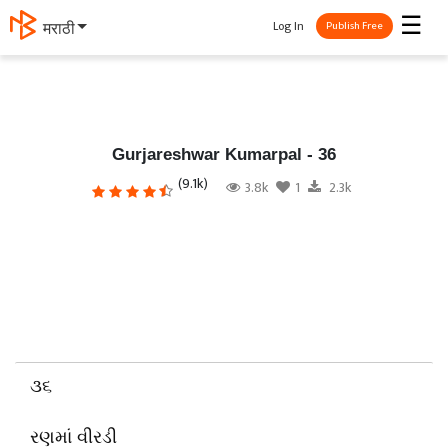
☰
Log In
मराठी
Publish Free
Gurjareshwar Kumarpal - 36
(9.1k)
3.8k
1
2.3k
૩૬
રણમાં વીરડી