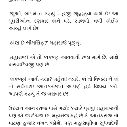
‘જુઓ, બા! મેં ન કહ્યું – હજી જુદ્ધહવા ચાલે છે! આ
ઘૂઘરીઓના રણકાર કાને પડે, સાંભળો. વળી કોઈક
આવ્યું લાગે છે!’
‘કોણ છે ભીમસિંહ?’ મહારાજે પૂછ્યું.
‘મહારાજ! એ તો કાકભટ્ટ આવવાની રજા માંગે છે. સાથે
ધારાવર્ષદેવજી પણ છે.’
‘કાકભટ્ટ! આવી ગયા? મહેતા! ત્યારે, કાં તો વિજય ને કાં
તો સર્વનાશ! આનકરાજને આપણે હવે વિદાય કરો.
આપણે કહ્યું તે જ બરાબર છે!’
ઉદયન આનકરાજ પાસે ગયો: ‘ત્યારે પ્રભુ! મહારાજની
પણ એ જ ઈચ્છા છે. મહારાજ કહે છે કે આનકરાજ તો
પાટણ હજાર વખત જોશે, પણ મહારાણીબા સુધવાદેવી