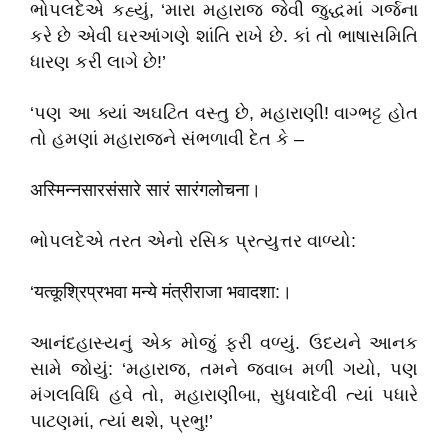
ભોપલદેએ કહ્યું, ‘મારા મહારાજ જેવી જુદ્ધમાં ગર્જના
કરે છે એવી ઘરઆંગણે શાંતિ રાખે છે. કાં તો ભાષાસમિતિ
ધારણ કરી લાગે છે!’
‘પણ આ ક્યાં અઘટિત વસ્તુ છે, મહારાણી! વાગ્ભટ્ટ હોત
તો હમણાં મહારાજને સંભળાવી દેત કે –
अस्मिन्नसारसंसारे सारं सारंगलोचना।
ભોપલદેએ તરત એનો રસિક પ્રત્યુત્તર વાળ્યો:
‘यत्कूश्रिप्रभवा मन्ये मंत्रीराजा भवादशा:।
આનંદહાસ્યનું એક મોજું ફરી વળ્યું. ઉદયને આનક
સામે જોયું: ‘મહારાજ, તમને જવાબ મળી ગયો, પણ
મંગલવિધિ હવે તો, મહારાણીબા, સુધવાદેવી ત્યાં પધારે
પાટણમાં, ત્યાં થશે, પ્રભુ!’