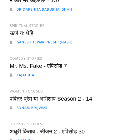
में और मेरे अहसास - 157
DR DARSHITA BABUBHAI SHAH
SPIRITUAL STORIES
ऊर्जं नः धेहि
GANESH TEWARI 'NESH' (NASH)
COMEDY STORIES
Mr. Ms. Fake - एपिसोड 7
KAJAL JHA
WOMEN FOCUSED
पवित्र प्रेम या अभिशाप Season 2 - 14
SONAM BRIJWASI
HORROR STORIES
अधूरी किताब - सीजन 2 - एपिसोड 30