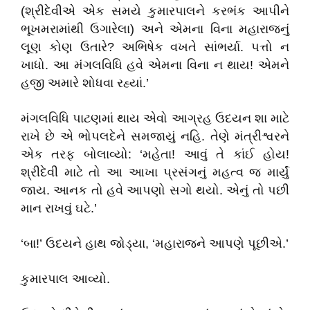
(શ્રીદેવીએ એક સમયે કુમારપાલને કરભંક આપીને
ભૂખમરામાંથી ઉગારેલા) અને એમના વિના મહારાજનું
લૂણ કોણ ઉતારે? અભિષેક વખતે સાંભર્યા. પત્તો ન
ખાધો. આ મંગલવિધિ હવે એમના વિના ન થાય! એમને
હજી અમારે શોધવા રહ્યાં.’
મંગલવિધિ પાટણમાં થાય એવો આગ્રહ ઉદયન શા માટે
રાખે છે એ ભોપલદેને સમજાયું નહિ. તેણે મંત્રીશ્વરને
એક તરફ બોલાવ્યો: ‘મહેતા! આવું તે કાંઈ હોય!
શ્રીદેવી માટે તો આ આખા પ્રસંગનું મહત્વ જ માર્યું
જાય. આનક તો હવે આપણો સગો થયો. એનું તો પછી
માન રાખવું ઘટે.’
‘બા!’ ઉદયને હાથ જોડ્યા, ‘મહારાજને આપણે પૂછીએ.’
કુમારપાલ આવ્યો.