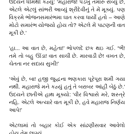
ઉદયને ધીમેથી કહ્યું: ‘મહારાજ! પડખું તમારું સેવ્યું છે,
એટલે એટલું સાંભરી આવ્યું શ્રીદેવીનું તે મેં મૂક્યું. પણ
વિક્રમે ભોજનસમારંભમા ઘાત કરવા ધાર્યો હતો – આણે
મોટો સમારંભ યોજ્યો હોય તો? એટલે મેં પાટણની વાત
મૂકી છે.’
‘હા... આ વાત છે, મહેતા!’ ભોપલદે છક થઇ ગઈ. “ભૈ!
તમે તો બહુ ઊંડા! વાત સાચી છે. મારવાડી છે! વખત છે,
ચેતતા નર સદાય સુખી!’
‘એવું છે, બા! હજી જુદ્ધના ભણકારા પૂરેપૂરા શમી ગયા
નથી. મહારાજે મને કહ્યું હતું તે બરાબર આંહીં બેઠું છે.’
ઉદયને છાતીએ હાથ મૂક્યો: ‘વીર વિશ્વાસે મરે, શસ્ત્રે
નહિ. એટલે અત્યારે વાત મૂકી છે, હવે મહારાજ નિર્ણય
આપે!’
એટલામાં તો બહાર કોઈ એક સાંઢણીસવાર આવેલો
હોય તેમ લાગ્યું.