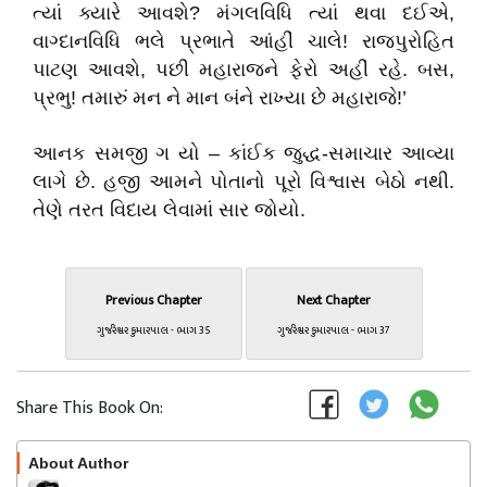
ત્યાં ક્યારે આવશે? મંગલવિધિ ત્યાં થવા દઈએ,
વાગ્દાનવિધિ ભલે પ્રભાતે આંહીં ચાલે! રાજપુરોહિત
પાટણ આવશે, પછી મહારાજને ફેરો અહીં રહે. બસ,
પ્રભુ! તમારું મન ને માન બંને રાખ્યા છે મહારાજે!’
આનક સમજી ગ યો – કાંઈક જુદ્ધ-સમાચાર આવ્યા
લાગે છે. હજી આમને પોતાનો પૂરો વિશ્વાસ બેઠો નથી.
તેણે તરત વિદાય લેવામાં સાર જોયો.
Previous Chapter
Next Chapter
ગુર્જરેશ્વર કુમારપાલ - ભાગ 35
ગુર્જરેશ્વર કુમારપાલ - ભાગ 37
Share This Book On:
About Author
Follow