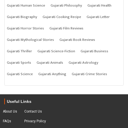
Gujarati Human Science
Gujarati Philosophy
Gujarati Health
Gujarati Biography
Gujarati Cooking Recipe
Gujarati Letter
Gujarati Horror Stories
Gujarati Film Reviews
Gujarati Mythological Stories
Gujarati Book Reviews
Gujarati Thriller
Gujarati Science-Fiction
Gujarati Business
Gujarati Sports
Gujarati Animals
Gujarati Astrology
Gujarati Science
Gujarati Anything
Gujarati Crime Stories
Useful Links
About Us
Contact Us
FAQs
Privacy Policy