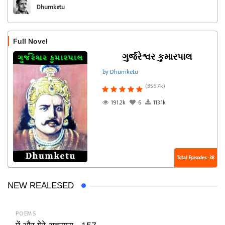
Dhumketu
Full Novel
ગુર્જરેશ્વર કુમારપાલ
by Dhumketu
(356.7k)
191.2k
6
113.1k
Total Episodes : 38
NEW REALESED
POEMS