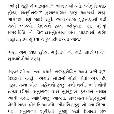
‘આંહીં નહીં ને પાટણમાં?’ આનક બોલ્યો, ‘એવું તે કાંઈ
હોય, મંત્રીરાજ?’ કુમારપાલને પણ આશ્ચર્ય થયું.
ભોપલદે પણ જોઈ રહી. આનકરાજ મૂંઝવણમાં પડી
ગયો લાગ્યો. ઉદયને હાથ જોડ્યા: ‘હા, પ્રભુ!
મંગલવિધિ ને વિજયમહોત્સવ બંને પાટણમાં થશે!
મહારાણીબ સુધવા ને કુમારીબા ત્યાં આવે.’
‘પણ એમ કાંઈ હોય, મહેતા? એ કાંઈ સારું લાગે?’
સુધવાદેવીએ કહ્યું.
‘મહારાણી બા ત્યાં પધારે. રાજપુરોહિત આવે પછી શું?’
ઉદયને કહ્યું, ‘અમારે મોટામાં મોટો વાંધો એક છે.
મહારાજનાં એક બહેનનો હજી પત્તો નથી. અમે શોધી
રહ્યા છીએ. મહારાજ પાસે સુખેદુઃખે ફરનારા તમામ
આવી ગયા. આલિંગજી આવ્યા. સજ્જન ચિત્રકૂટમાં
બેસી ગયા. વૌસરિ આવ્યો. ભીમસિંહજી તો આ ઊભા.
પણ મહારાજ! શ્રીદેવી હજી ક્યાં દેખાયાં છે?