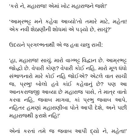
‘કરો ને, મહારાજ! એમાં ખોટ મહારાજને જશે!’
‘આમ્રભટ્ટ મને કહેવા આવ્યો’તો તમારે માટે, મહેતા!
એક નવી શેઠાણીની શોધમાં એ પડ્યો છે, સાચું?’
ઉદયને પ્રગલ્ભતાથી એ જ હવા ચાલુ રાખી:
‘હા, મહારાજ! સાચું. મારો વાગ્ભટ્ટ વિદ્વાન છે. આમ્રભટ્ટ
જોદ્ધો છે. વેપારી કોણ? વેપારી કોઈ નહિ. મારો મૂળ ધંધો
સંભાળનારો મારે કોઈ નહિ જોઈએ? એટલે વાત સાચી
જ, પ્રભુ! બોલો હવે કાંઈ કહેવાનું છે? પણ આ
આનકરાજજી આવ્યા છે મહારાજ પાસે, તે માત્ર વાતો
કરવા નહિ, જવાબ માગવા, કાં પ્રભુ જવાબ આપે,
નહિતર હમણાં મહારાણીબા પોતે આપી દેશે, અને પછી
મહારાજથી ફરાશે નહિ!’
એનાં કરતાં તમે જ જવાબ આપી દ્યો ને, મહેતા!’