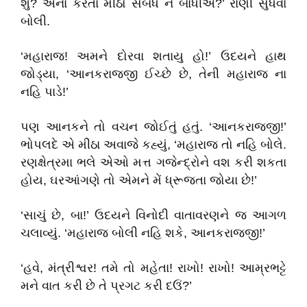
શું? એના કરતાં મીઠો સંબંધ ન બાંધીએ?’ રાણી સુધવા
બોલી.
‘મહારાજ! અમને દોરવા શતાયુ હો!’ ઉદયને હાથ
જોડ્યા, ‘આનકરાજજી ઈચ્છે છે, તેની મહારાજ ના
નહિ પાડે!’
પણ આનકને તો વચન જોઈતું હતું. ‘આનકરાજજી!’
ભોપલદે એ મીઠા અવાજે કહ્યું, ‘મહારાજ તો નહિ બોલે.
રણક્ષેત્રમા ભલે એઓ મત્ત ગજેન્દ્રોને વશ કરી શકતા
હોય, ઘરઆંગણે તો એમને મેં ધ્રૂજતા જોયા છે!’
‘સાચું છે, બા!’ ઉદયને વિનોદી વાતાવરણને જ આગળ
ચલાવ્યું. ‘મહારાજ બોલી નહિ શકે, આનકરાજજી!’
‘હવે, મંત્રીશ્વર! તમે તો મહેતા! રાખો! રાખો! આમ્રભટ્ટે
મને વાત કરી છે તે પ્રગટ કરી દઉં?’