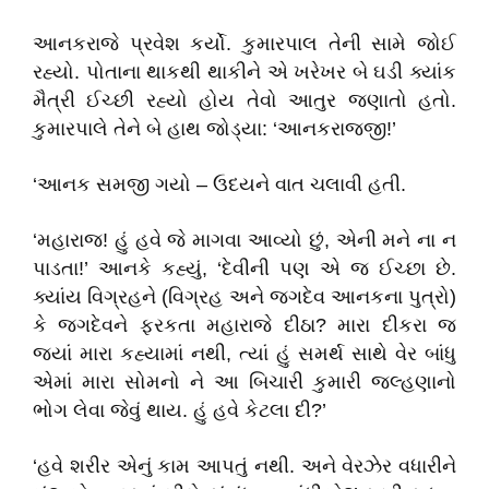
આનકરાજે પ્રવેશ કર્યો. કુમારપાલ તેની સામે જોઈ
રહ્યો. પોતાના થાકથી થાકીને એ ખરેખર બે ઘડી ક્યાંક
મૈત્રી ઈચ્છી રહ્યો હોય તેવો આતુર જણાતો હતો.
કુમારપાલે તેને બે હાથ જોડ્યા: ‘આનકરાજજી!’
‘આનક સમજી ગયો – ઉદયને વાત ચલાવી હતી.
‘મહારાજ! હું હવે જે માગવા આવ્યો છું, એની મને ના ન
પાડતા!’ આનકે કહ્યું, ‘દેવીની પણ એ જ ઈચ્છા છે.
ક્યાંય વિગ્રહને (વિગ્રહ અને જગદેવ આનકના પુત્રો)
કે જગદેવને ફરકતા મહારાજે દીઠા? મારા દીકરા જ
જ્યાં મારા કહ્યામાં નથી, ત્યાં હું સમર્થ સાથે વેર બાંધુ
એમાં મારા સોમનો ને આ બિચારી કુમારી જ્લ્હણાનો
ભોગ લેવા જેવું થાય. હું હવે કેટલા દી?’
‘હવે શરીર એનું કામ આપતું નથી. અને વેરઝેર વધારીને