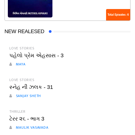
Total Episodes : 6
NEW REALESED
LOVE STORIES
પહેલો પ્રેમ એહસાસ - 3
MAYA
LOVE STORIES
સ્નેહ ની ઝલક - 31
SANJAY SHETH
THRILLER
ટેરર ૨૬ - ભાગ 3
MAULIK VASAVADA