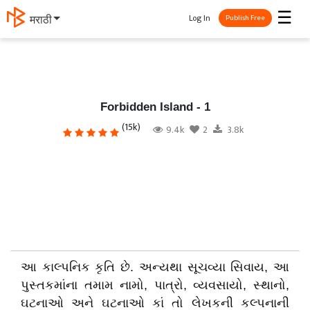
☰
Log In
தமிழ்
Publish Free
Forbidden Island - 1
(15k)
9.4k
2
3.8k
આ કાલ્પનિક કૃતિ છે. અન્યથા સૂચવ્યા સિવાય, આ
પુસ્તકમાંના તમામ નામો, પાત્રો, વ્યવસાયો, સ્થાનો,
ઘટનાઓ અને ઘટનાઓ કાં તો લેખકની કલ્પનાની