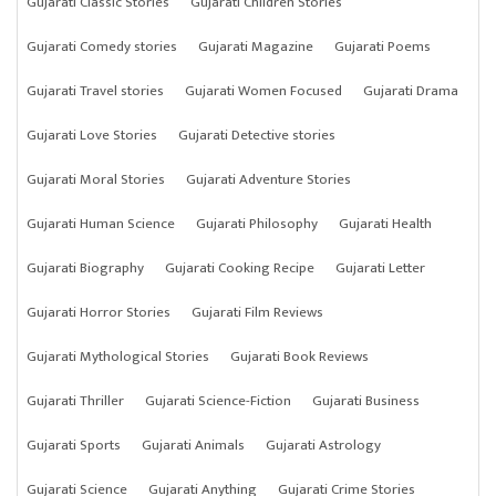
Gujarati Classic Stories
Gujarati Children Stories
Gujarati Comedy stories
Gujarati Magazine
Gujarati Poems
Gujarati Travel stories
Gujarati Women Focused
Gujarati Drama
Gujarati Love Stories
Gujarati Detective stories
Gujarati Moral Stories
Gujarati Adventure Stories
Gujarati Human Science
Gujarati Philosophy
Gujarati Health
Gujarati Biography
Gujarati Cooking Recipe
Gujarati Letter
Gujarati Horror Stories
Gujarati Film Reviews
Gujarati Mythological Stories
Gujarati Book Reviews
Gujarati Thriller
Gujarati Science-Fiction
Gujarati Business
Gujarati Sports
Gujarati Animals
Gujarati Astrology
Gujarati Science
Gujarati Anything
Gujarati Crime Stories