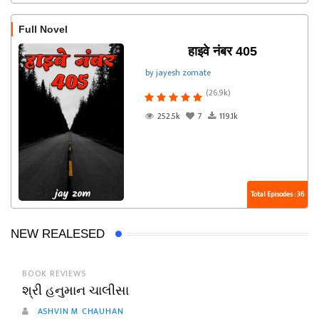
Full Novel
हाइवे नंबर 405
by jayesh zomate
(26.9k)
252.5k
7
119.1k
Total Episodes : 36
NEW REALESED
BOOK REVIEWS
શ્રી હનુમાન ચાલીસા
ASHVIN M CHAUHAN