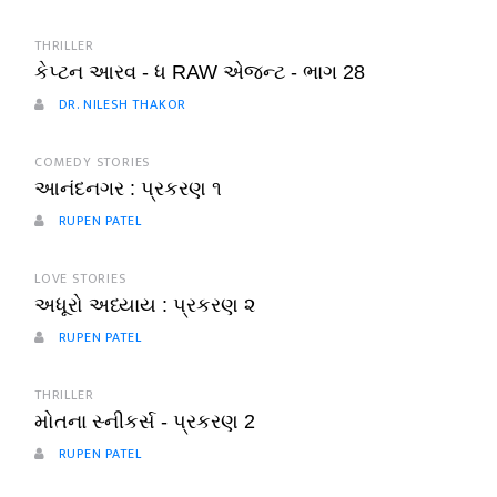
THRILLER
કેપ્ટન આરવ - ધ RAW એજન્ટ - ભાગ 28
DR. NILESH THAKOR
COMEDY STORIES
આનંદનગર : પ્રકરણ ૧
RUPEN PATEL
LOVE STORIES
અધૂરો અધ્યાય : પ્રકરણ ૨
RUPEN PATEL
THRILLER
મોતના સ્નીકર્સ - પ્રકરણ 2
RUPEN PATEL