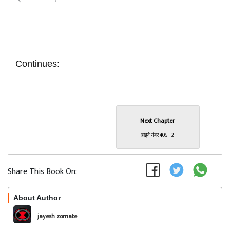
Continues:
Next Chapter
हाइवे नंबर 405 - 2
Share This Book On:
About Author
Follow
jayesh zomate