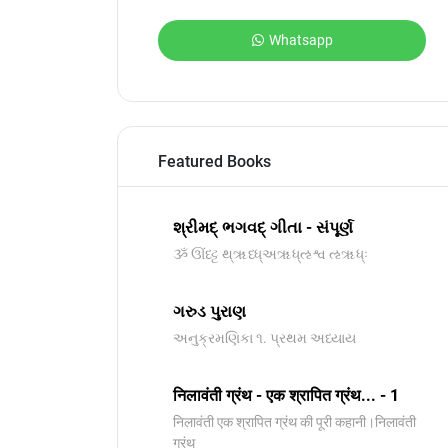
Whatsapp
Featured Books
શ્રીમદ્ ભગવદ્ ગીતા - સંપૂર્ણ
ૐ ઊંધ્ટ્ટ થ્ૠધ્ધ્અૠધ્ઌશ્વ ઌૠધ્ઃ
ગરુડ પુરાણ
અનુક્રમણિકા ૧. પ્રથમ અધ્યાય
निलावंती ग्रंथ - एक श्रापित ग्रंथ... - 1
निलावंती एक श्रापित ग्रंथ की पूरी कहानी।निलावंती
ग्रंथ