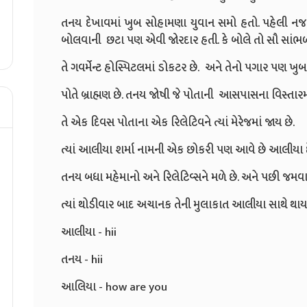
તનય દેખાવમાં ખુબ સોહામણા યુવાન સમો હતો. પહેલી નજરમ
બોલવાની છટા પણ એવી જોરદાર હતી. કે બોલે તો સૌ સાંભળ્ય
તે ગવર્મેન્ટ હોસ્પિટલમાં ડોકટર છે. અને તેનો પગાર પણ ખુબ
પોતે બ્રાહ્મણ છે. તનય જોષી જે પોતાની આસપાસના વિસ્તારમા
તે એક દિવસ પોતાના એક રિલેટિવને ત્યાં મેરેજમાં જાય છે.
ત્યાં આલીયા શર્મા નામની એક છોકરી પણ આવે છે આલીયા દ
તનય બધા મહેમાનો અને રિલેટિવ્સને મળે છે. અને પછી જમવા મ
ત્યાં થોડીવાર બાદ અચાનક તેની મુલાકાત આલીયા સાથે થાય 
આલીયા - hii
તનય - hii
આલિયા - how are you