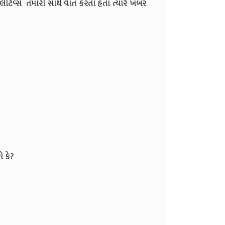
િલેટિવ્સ તમારી સાથે વાત કરતા હતા ત્યારે ખબર
ો કે?