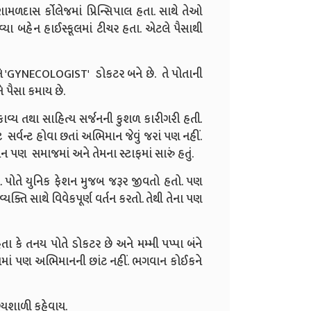
ાસ ર્કોલેજમાં પ્રિન્સિપાલ હતા. સાથે તેઓ
યા બહેન હાઈસ્કૂલમાં ટીચર હતા. એટલે પૈસાથી
ે 'GYNECOLOGIST' ડોકટર બને છે. તે પોતાની
ે પૈસા કમાય છે.
વ્ય તથા સાહિત્ય સર્જનની કુશળ કારીગરી હતી.
 સર્વન્ટ હોવા છતાં અભિમાન જેવું જરાં પણ નહીં.
ન પણ સમાજમાં અને તેમના સ્ટાફમાં સારું હતું.
 પોતે યુનિક ફેશન મુજબ જરૂર જીવતો હતો. પણ
યક્તિ સાથે વિવેકપૂર્ણ વર્તન કરતો. તેથી તેના પણ
 કે તનય પોતે ડોકટર છે અને મમ્મી પપ્પા બંને
 તેનામાં પણ અભિમાનની છાંટ નહીં. ભગવાન કોઈકને
યશાળી કહેવાય.