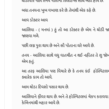
થોડીવાર પછી તનય પોતાના રિલેટિવ્સ સાથે બેઠો હોય છે.
બધા તનયના ખુબ વખાણ કરે છે. તેમાંથી એક કહે છે.
આવ ડોક્ટર આવ
આલિયા - ( મનમાં ) હું તો આ ડોક્ટર છે એમ ને થોડી જ
જાણવા મળે.
પછી લગ્ન પુરા થાય છે અને સૌ પોતાના ઘરે આવે છે.
તનય - આલિયા સાથે વધુ વાતચીત ન થઈ નહીંતર તે શુ જોબ 
એમ હતું.
આ તરફ આલિયા પણ વિચારે છે કે તનય કંઈ હોસ્પિટલમાં ડૉક
ક્યારેક કામ તો આવે.
આમ થોડા દિવસો પસાર થાય છે.
આલિયાને ફીવર થાય છે. અને તે હોસ્પિટલમાં ચેકપ કરાવવા 
કેબિનમાંથી બહાર આવે છે.