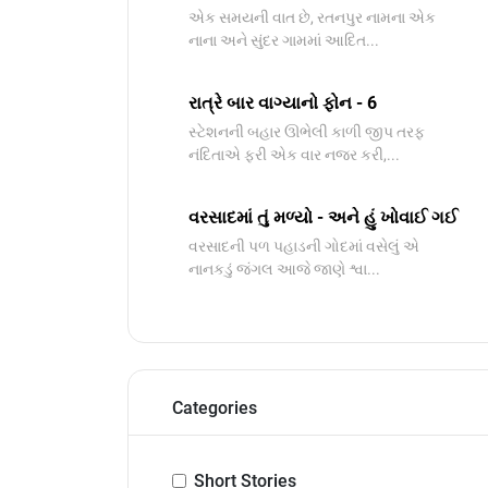
​એક સમયની વાત છે, રતનપુર નામના એક
નાના અને સુંદર ગામમાં આદિત...
રાત્રે બાર વાગ્યાનો ફોન - 6
સ્ટેશનની બહાર ઊભેલી કાળી જીપ તરફ
નંદિતાએ ફરી એક વાર નજર કરી,...
વરસાદમાં તું મળ્યો - અને હું ખોવાઈ ગઈ
વરસાદની પળ પહાડની ગોદમાં વસેલું એ
નાનકડું જંગલ આજે જાણે શ્વા...
Categories
Short Stories