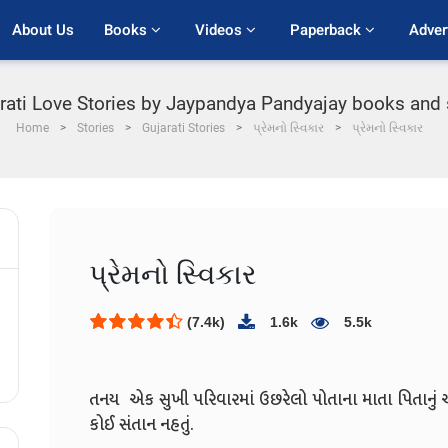
About Us
Books 
Videos 
Paperback 
Adver
rati Love Stories by Jaypandya Pandyajay books and st
Home
Stories
Gujarati Stories
પ્રેમનો સ્વિકાર
પ્રેમનો સ્વિકાર
પ્રેમનો સ્વિકાર
(7.4k)
1.6k
5.5k
તનય એક સુખી પરિવારમાં ઉછરેલો પોતાના માતા પિતાનું એક સ
કોઈ સંતાન નહતું.