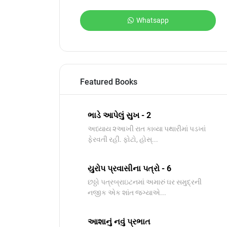
Whatsapp
Featured Books
ભાડે આપેલું સુખ - 2
અધ્યાય ૨આખી રાત કાવ્યા પથારીમાં પડખાં
ફેરવતી રહી. ફોટો, હોસ્...
યુરોપ પ્રવાસીના પત્રો - 6
છઠ્ઠો પત્રબ્રાઇટનમાં અમારું ઘર સમુદ્રની
નજીક એક શાંત જગ્યાએ...
આશાનું નવું પ્રભાત