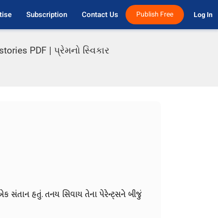
tise
Subscription
Contact Us
Publish Free
Log In 
ories PDF | પ્રેમનો સ્વિકાર
ંતાન હતું. તનય સિવાય તેના પેરેન્ટ્સને બીજું