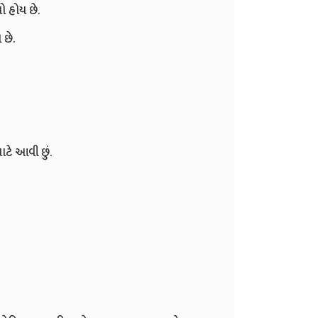
ો હોય છે.
છે.
ાટે આવી છું.