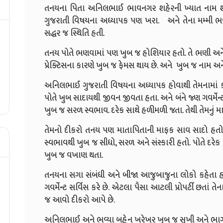
તનયના પિતા અનિલભાઈ ભાવનગર શહેરની ખ્યાત નામ શામળદ
ગુજરાતી વિષયના અધ્યાપક પણ ખરા. અને તેના મમ્મી ભવ્
સદ્ધર જ સ્થિતિ હતી.
તનય પોતે ભણવામાં પણ ખુબ જ હોશિયાર હતો. તે ભણી અન
પ્રેક્ટિસના કારણે ખુબ જ ફેમસ થાય છે. અને ખુબ જ નામ અન
અનિલભાઈ ગુજરાતી વિષયના અધ્યાપક હોવાથી તેમનામાં કા
પોતે ખુબ સાદાયથી જીવન જીવતા હતા. અને બંને જ્ણ ગવર્મેન્ટ
ખુબ જ સરળ સ્વભાવ. દરેક સાથે હળીમળી જતા. તેથી તેમનું મા
તેમનો દીકરો તનય પણ માતાપિતાની માફક સાવ સાદો હતો.
સ્વભાવથી ખુબ જ સીધો, સરળ અને સંસ્કારી હતો. પોતે દરેક વ્
ખુબ જ વખાણ થતા.
તનયના સગા સંબંધી અને બીજા આજુબાજુના લોકો કહેતા હતા
ગવર્મેન્ટ સર્વિસ કરે છે. એટલા પૈસા આટલી પ્રોપર્ટી છતાં
જ આવો દીકરો આપે છે.
અનિલભાઈ અને ભવ્યા બહેન ખરેખર ખુબ જ સુખી અને ભાગ્