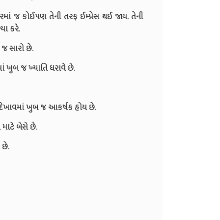
ાં જ કોઈપણ તેની તરફ ઈમ્પ્રેસ થઈ જાય. તેની
ા કરે.
 જ સારો છે.
ં ખુબ જ ખ્યાતિ ધરાવે છે.
ેખાવમાં ખુબ જ આકર્ષક હોય છે.
ાટે બેસે છે.
છે.