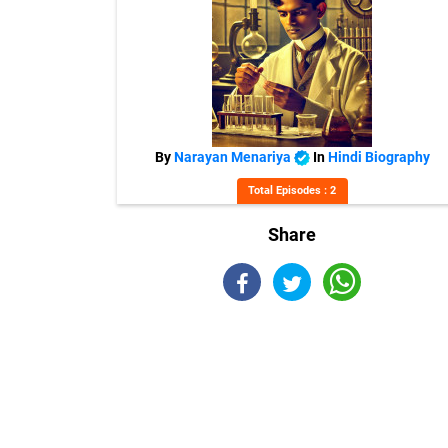
By
Narayan Menariya
In
Hindi Biography
Total Episodes : 2
Share