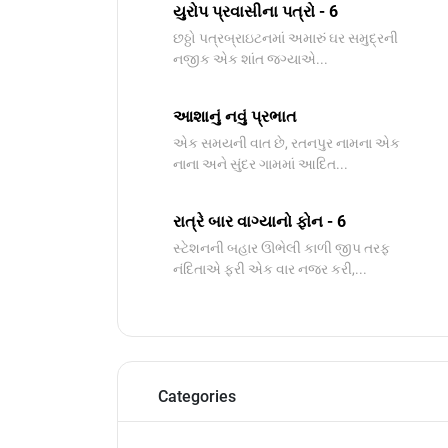
યુરોપ પ્રવાસીના પત્રો - 6
છઠ્ઠો પત્રબ્રાઇટનમાં અમારું ઘર સમુદ્રની
નજીક એક શાંત જગ્યાએ...
આશાનું નવું પ્રભાત
​એક સમયની વાત છે, રતનપુર નામના એક
નાના અને સુંદર ગામમાં આદિત...
રાત્રે બાર વાગ્યાનો ફોન - 6
સ્ટેશનની બહાર ઊભેલી કાળી જીપ તરફ
નંદિતાએ ફરી એક વાર નજર કરી,...
Categories