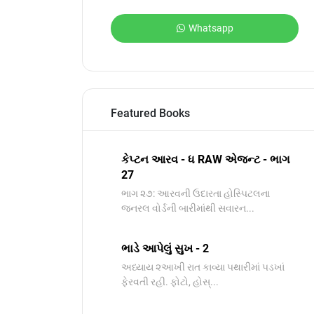
Whatsapp
Featured Books
કેપ્ટન આરવ - ધ RAW એજન્ટ - ભાગ
27
ભાગ ૨૭: આરવની ઉદારતા હોસ્પિટલના
જનરલ વોર્ડની બારીમાંથી સવારન...
ભાડે આપેલું સુખ - 2
અધ્યાય ૨આખી રાત કાવ્યા પથારીમાં પડખાં
ફેરવતી રહી. ફોટો, હોસ્...