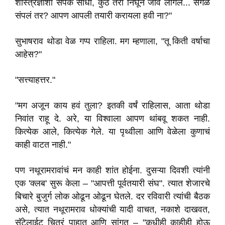
शास्त्रज्ञांशी संपर्क साधा, कुठं तरी निघून जावं लागेल... सगळं
संपलं तर? आपण आपली तयारी करायला हवी ना?"
सुभाषराव थोडा वेळ गप्प राहिला. मग म्हणाला, "तू किती वर्षाचा
आहेस?"
"सत्त्याहत्तर."
"मग अजून काय हवं तुला? इतकी वर्षं राहिलास, आता थोडा
निवांत राहू दे. अरे, या विश्वाला आपण थांबवू शकत नाही.
कित्येक आले, कित्येक गेले. या पृथ्वीला आणि वेळेला कुणाचं
काही वाटत नाही."
पण नथूरामरावांचं मन काही शांत होईना. दुसऱ्या दिवशी त्यांनी
एक 'क्लब' सुरू केला – "आपत्ती पूर्वतयारी संघ". त्यात शेजारचे
बिचारे बुजुर्ग लोक ओढून ओढून घेतले. दर रविवारी त्यांची बैठक
असे, त्यात नथूरामराव धोक्यांची यादी वाचत, नकाशे दाखवत,
सॅटेलाईट चित्रं पाहात आणि सांगत – "कधीही काहीही होऊ