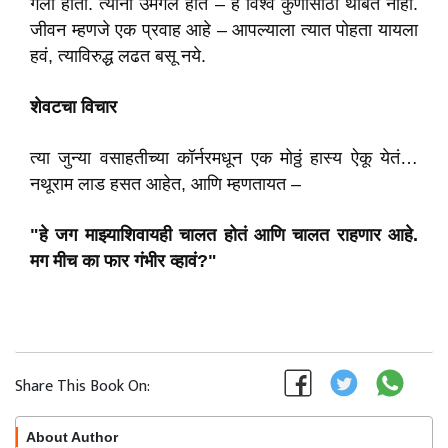
गेला होता. त्यांना उमगलं होतं – हे विश्व कुणासाठी थांबत नाही.
जीवन म्हणजे एक प्रवाह आहे – आपल्याला त्यात पोहता यायला
हवं, त्याविरुद्ध लढत बसू नये.
शेवटचा विचार
त्या जुन्या वसाहतीच्या कॉर्नरमधून एक मोठ्ठं हास्य ऐकू येतं…
नथूराम लाड हसत आहेत, आणि म्हणतायत –
"हे जग माझ्याशिवायही चालत होतं आणि चालत राहणार आहे.
मग मीच का फार गंभीर व्हावं?"
Share This Book On:
About Author
Follow