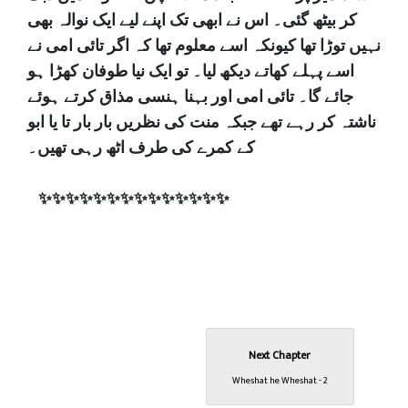
کر بیٹھ گئی۔ اس نے ابھی تک اپنے لیے ایک نوالہ بھی
نہیں توڑا تھا کیونکہ اسے معلوم تھا کہ اگر تائی امی نے
اسے پہلے کھاتے دیکھ لیا۔ تو ایک نیا طوفان کھڑا ہو
جائے گا۔ تائی امی اور بہنا ہنسی مذاق کرتے ہوئے
ناشتہ کر رہے تھے جبکہ منت کی نظریں بار بار تا یا ابو
کے کمرے کی طرف اٹھ رہی تھیں۔
✨️✨️✨️✨️✨️✨️✨️✨️✨️✨️✨️✨️✨️✨️
Next Chapter
Wheshat he Wheshat - 2