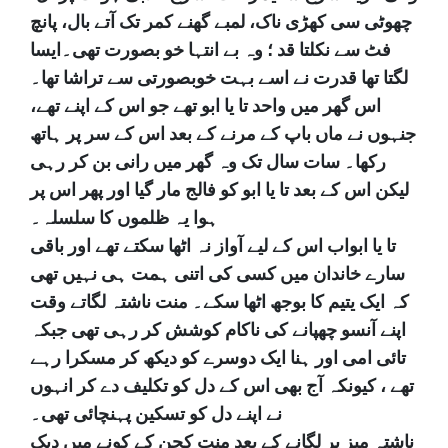
چھوٹی سی کھڑی ناک، لمبے گھنے کمر تک آتے بال، پانچ
فٹ سے نکلتا قد ؛ وہ بے انتہا خو بصورت تھی۔ایسا
لگتا تھا قدرت نے اسے بہت خوبصورتی سے تراشا تھا۔
اس گھر میں واحد تا یا ابو تھے جو اس کے اپنے تھے،
جنہوں نے ماں باپ کے مرنے کے بعد اس کے سر پر ہاتھ
رکھا۔ سات سال تک وہ گھر میں رانی بن کر رہی
لیکن اس کے بعد تا یا ابو کو فالج مار گیا اور پھر اس پر
ہوا یہ ظلموں کا سلسلہ۔
تا یا ابواب اس کے لیے آواز نہ اٹھا سکتے تھے اور باقی
سارے خاندان میں کسی کی اتنی ہمت ہی نہیں تھی
کہ ایک یتیم کا بوجھ اٹھا سکے۔ منت ناشتہ لگاتے وقت
اپنے آنسو چھپانے کی ناکام کوشش کر رہی تھی جبکہ
تائی امی اور ہنا ایک دوسرے کو دیکھ کر مسکرا رہے
تھے ، کیونکہ آج بھی اس کے دل کو تکلیف دے کر انہوں
نے اپنے دل کو تسکین پہنچائی تھی۔
ناشتہ میز پر لگانے کے بعد منت کچن کے کونے میں دبک