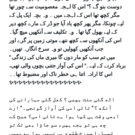
دوست بنو گے ؟" اس کا لہجہ معصومیت سے چور تھا
مگر کچھ تھا اس کے لہجے میں ۔ وہ بچہ ایک پل کے
لیے چونکا، مگر پھر کچھ یاد آیا جو ڈر کے مارے کچھ دیر
کے لیے بھول گیا تھا۔ وہ تکلیف سے آنکھیں میچ گیا۔
اس کی آنکھوں سے کچھ ننھے موتی زمین پر گرے اور
جب آنکھیں کھولیں تو وہ سرخ انگارہ تھیں۔
" میں تم سب کو مار دوں گا میری ماں کی زندگی
برباد کرنے کے لیے۔" اس کی آواز جتنی بچوں والی تھی،
اس کا ارادہ اتنا ہی خطر ناک اور مضبوط تھا۔۔
✨️✨️✨️✨️✨️✨️✨️✨️✨️✨️✨️✨️✨️✨️✨️✨️
اٹھ گئی منت بیبی ؟ کھل گئی مہارانی کی
آنکھ ؟ " تائی امی کی آواز گونجی۔ " ارے
ابھی وقت ہی کیا ہوا ہے تائی امی؟ صبح کے
چھ ہی تو بجے ہیں، سو جاؤا بھی تک تو
تمہارا سورج طلوع ہی نہیں ہوا ہے بیبی