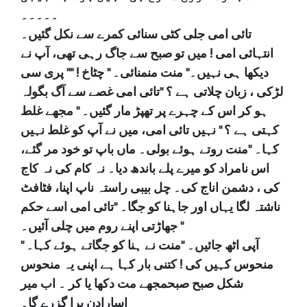
۔۔۔۔۔
تائی امی جلی کٹی سنائی کمرے سے نکل گئیں۔
انتہائی امی ! میں تو صبح سے جاگ رہی تھی، آپ نے
دیکھا ہی نہیں۔" منت منمنائی۔ " چٹاخ ! "" پری سی
لڑکی ، زبان چلاتی ہے ؟ "تائی امی غصے سے آگ بگولہ
ہو کر اس کے چہرے پر تھپڑ مار گئیں۔ " مجھے غلط
کہتی ہے ؟ " نہیں تائی امی، میں نے آپ کو غلط نہیں
کہا۔ "منت روتے ہوئے بولی۔ ماں باپ تو خود مر گئے،
اس نامراد کو میرے پلے باندھ دیا۔ نہ کام کی نہ کاج
کی ، دشمن اناج کی۔ چل بیبی راستہ ناپ اپنا، فٹافٹ
ناشتہ لگا یہاں اور جاہنا کو جگا۔ "تائی امی اسے حکم
جھاڑتی اپنے روم میں چلی آئیں۔ "
آپی اٹھ جائیں۔ "منت نے ہنا کو جگاتے ہوئے کہا۔ "
منحوس کہیں کی ! کتنی بار کہا ہے اپنی یہ منحوس
شکل صبح صبحمجھے مت دکھا یا کر ۔ اب میر
اسارادن برا گزرے گا۔