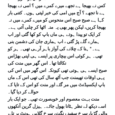
کس نے بھیجا ہے تجھے میرے کمرے میں ؟ امی نے بھیجا
ہے نا تجھے ؟ آج میں امی کی خبر لیتی ہوں۔ کتنی بار
کہا ہے صبح صبح اس منحوس کو میرے کمرے میں نہ
بھیجا کریں، لیکن پھر بھی یہ منہ اٹھا کر چلی آتی ہے۔
کر ایک تو پیدا ہوتے ہی ماں باپ کو کھا گئی اور اب
ہمارے گلے پڑ گئی ، اب ہماری جان کی دشمن بنی
ہے۔ " ہنا کے چلانے کی آواز باہر آرہی تھی۔ ہر کو
تھی۔ ہر کوئی اس بیچاری پر ایسے ہی اپنی بھڑاس
نکالتا تھا۔ اس گھر میں منت کی
صبح ایسے ہی ہوتی تھی کیونکہ اس گھر میں اس کی
یہی اوقات تھیمنت جب آٹھ سال کی تھی اس کے ماں
باپ ایکسیڈنٹ میں مر گئے اور منت کو اس کے تایا کے
حوالے کر دیا گیا۔
منت بہت معصوم اور خوبصورت تھی۔ جو ایک بار
اسے دیکھ لے نظر ہٹانا بھول جائے۔ ہیزل گرین آنکھوں
والی گڑیا، سرخ سفید رنگت، سرخ گلابی ہونٹ پر تل،