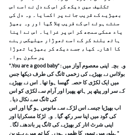
تکلیف میں دیکھ کر اس کے دل نے اسے اس
بھیڑیے کے قریب جانے پر اکسایا۔ وہ دل کی
سنتے ہوئے اس کے قریب چلا گیا اور وہ بھیڑ
یاد ھمکی سمجھ کر اس پر غرایا۔ اس نے اپنا
ہاتھ بلند کر کے اسے تھوڑار میلیکس رہنے
کا اشارہ کیا، جسے دیکھ کر بھیڑیا تھوڑا
پر سکون ہوا۔
".You are a good baby" : وہ بچہ اپنی معصوم آواز میں
بولااس نے بھیڑیے کی زخمی ٹانگ کی طرف دیکھا جس
میں ایک لکڑی کا حصہ گھسا ہوا تھا۔ اس نے بھیڑیے
کے سر اور پیٹھ پر ہاتھ پھیرا اور آرام سے لکڑی کو اس
کی ٹانگ سے نکال دیا۔
اب بھیڑیا جیسے اس لڑکے سے مانوس ہو گیا اور اس
کی گود میں اپنا سر رکھ گیا۔ وہ لڑکا مسکرایا اور
اپنی شرٹ اتار کر بھیڑیے کی ٹانگ پر باندھنے لگا۔
"ہیلو، میں تیمور کا ظمی ہوں۔ کیا تم میرے بہترین