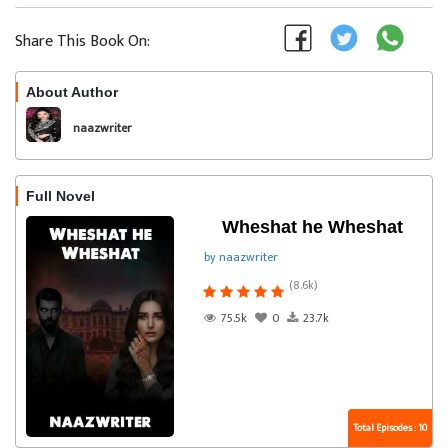
Share This Book On:
About Author
Follow
naazwriter
Full Novel
Wheshat he Wheshat
by naazwriter
(8.6k)
75.5k
0
23.7k
Total Episodes : 10