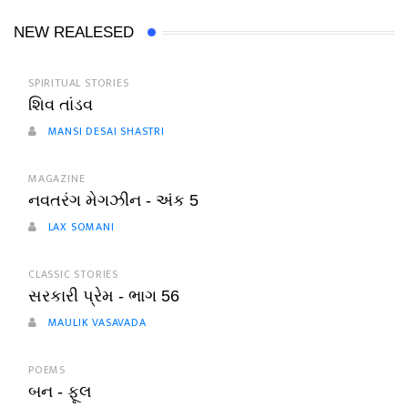
NEW REALESED
SPIRITUAL STORIES
શિવ તાંડવ
MANSI DESAI SHASTRI
MAGAZINE
નવતરંગ મેગઝીન - અંક 5
LAX SOMANI
CLASSIC STORIES
સરકારી પ્રેમ - ભાગ 56
MAULIK VASAVADA
POEMS
બન - ફૂલ