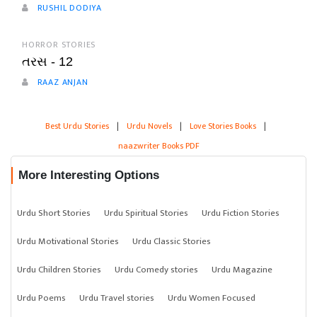
RUSHIL DODIYA
HORROR STORIES
તરસ - 12
RAAZ ANJAN
Best Urdu Stories
|
Urdu Novels
|
Love Stories Books
|
naazwriter Books PDF
More Interesting Options
Urdu Short Stories
Urdu Spiritual Stories
Urdu Fiction Stories
Urdu Motivational Stories
Urdu Classic Stories
Urdu Children Stories
Urdu Comedy stories
Urdu Magazine
Urdu Poems
Urdu Travel stories
Urdu Women Focused