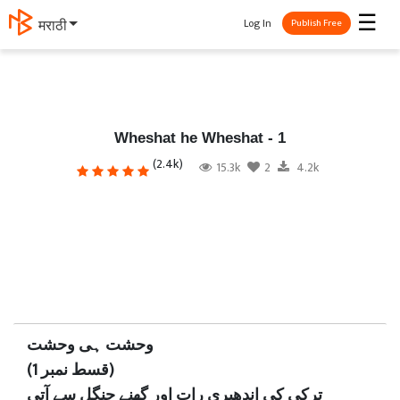
☰
Log In
मराठी
Publish Free
Wheshat he Wheshat - 1
(2.4k)
15.3k
2
4.2k
وحشت ہی وحشت
(قسط نمبر 1)
ترکی کی اندھیری رات اور گھنے جنگل سے آتی