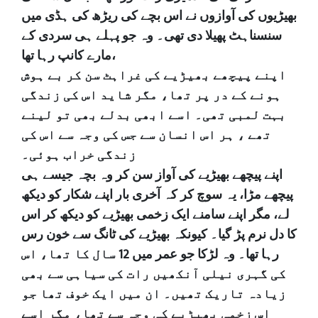
بھیڑیوں کی آوازوں نے اس بچے کی ریڑھ کی ہڈی میں
سنسناہٹ پھیلا دی تھی۔ وہ جو پہلے ہی سردی کے
مارے کانپ رہا تھا،
اپنے پیچھے بھیڑیے کی غراہٹ سن کر بے ہوش
ہونے کے در پر تھا، مگر شاید اس کی زندگی
بہت لمبی تھی۔ اسے ابھی بدلے بھی تو لینے
تھے ، ہر اس انسان سے جس کی وجہ سے اس کی
زندگی خراب ہوئی۔
اپنے پیچھے بھیڑیے کی آواز سن کر وہ بچہ جیسے ہی
پیچھے مڑا، یہ سوچ کر کہ آخری بار اپنے شکار کو دیکھ
لے، مگر اپنے سامنے ایک زخمی بھیڑیے کو دیکھ کر اس
کا دل نرم پڑ گیا۔ کیونکہ بھیڑیے کی ٹانگ سے خون رس
رہا تھا۔ وہ لڑکا جو عمر میں 12 سال کا تھا، اس
کی گہری نیلی آنکھیں رات کی سیاہی سے بھی
زیادہ تاریک تھیں۔ ان میں ایک خوف تھا جو
اس زخمی بھیڑیے کی وجہ سے تھا، مگر اسے