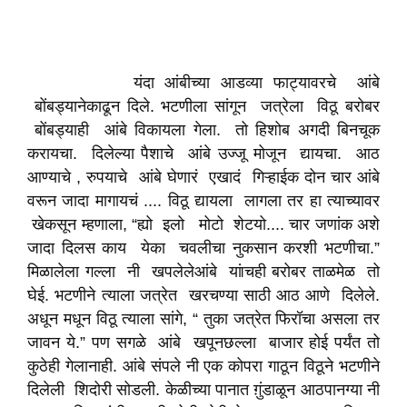
यंदा आंबीच्या आडव्या फाट्यावरचे आंबे
बोंबड्यानेकाढून दिले. भटणीला सांगून जत्रेला विठू बरोबर
बोंबड्याही आंबे विकायला गेला. तो हिशोब अगदी बिनचूक
करायचा. दिलेल्या पैशाचे आंबे उज्जू मोजून द्यायचा. आठ
आण्याचे , रुपयाचे आंबे घेणारं एखादं गिऱ्हाईक दोन चार आंबे
वरून जादा मागायचं .... विठू द्यायला लागला तर हा त्याच्यावर
खेकसून म्हणाला, “ह्यो इलो मोटो शेटयो.... चार जणांक अशे
जादा दिलस काय येका चवलीचा नुकसान करशी भटणीचा.”
मिळालेला गल्ला नी खपलेलेआंबे यांचॎही बरोबर ताळमेळ तो
घेई. भटणीने त्याला जत्रेत खरचण्या साठी आठ आणे दिलेले.
अधून मधून विठू त्याला सांगे, “ तुका जत्रेत फिरॉचा असला तर
जावन ये.” पण सगळे आंबे खपूनछल्ला बाजार होई पर्यंत तो
कुठेही गेलानाही. आंबे संपले नी एक कोपरा गाठून विठूने भटणीने
दिलेली शिदोरी सोडली. केळीच्या पानात ग़ुंडाळून आठपानग्या नी