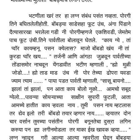
मावळ्याच्या मुलीशी बोंबड्याचं लगीन ठरलं.
भटणीला खरं तर हा लग्न संबंध पसंत नव्हता. पोरगी
तिने बघितलेलीहोती. बोंबड्या साडेसहा फूट उंच, अंगा पिंडाने
दैत्यासारखा भरलेला गडी नी पोरगीम्हणजे एकशिवडी, जेमतेम
पाच फूट उंची.तिने पार्वतीला बोलावून घेतले. “काय ग्ये , तां
प्वॉर कायम्हनू पसन क्येलास? माजो बोंबडो खंय नी तां
कुरडा प्वॉर खय.... ” तर्जनी आणि आंगठा जुळवून पार्वतीच्या
तोंडासमोर नाचवून येंगडावीत भटीण म्हणाली , “ह्यो मुळी
जोडो....! ह्यो ताड माड उंच नी पोर तेच्या ढोपरा यवडा
ज्याम त्याम ...... ” पाया पडत पार्वती म्हणाली, “सासू बायनो....
झालां तां झालां, पन आता काय बोलो नुको... आमचो सबूद
ग्येलो....पावन्या सोयऱ्याच्या साक्षीन सुपारी फुटली, आता
आमच्ये हातीत काय ऱ्हवला नाय . तुमी पसन नाय म्हटलास
तर द्येव इलो तरी बोंबडो तयार व्हणार नाय...... व्हयातर दोन
चार वर्सान तुमच्या पसंतीन पोरगी बगूनतेचा दुस्रा लगिन
करुया पन ह्या लगीनमोडला तर माका ईख खावक व्हया..... ”
लग्न न्हावून गरी आल्या आल्या न्हवरीला घेवून बोंबड्या