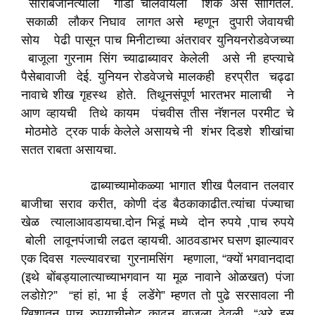
सोराबजीनेत्याला गाडी चालवायला शिक अस सांगितलं.
सकाळी लौकर निघाव लागत असे म्हणून दुपारी जेवायची
सोय पेढी पासून पाच मिनीटाच्या अंतरावर युनियनरोडवेजच्या
बाजूला गुरनाम सिंग च्याढाब्यावर केलेली असे नी हप्त्याचे
पैसेबावाजी देई. युनियन रोडवेजचे मालकही हरप्रीत चढ्ढा
नावाचे शीख गृहस्थ होते. तिथूनसंपूर्ण भारतभर मालाची ने
आण व्हायची तिथे कायम पंचवीस तीस नॅशनल परमीट चे
मोठमोठे ट्रक पार्क केलेले असायचे नी शंभर दिडशे शीखांचा
सतत राबता असायचा.
ढाब्याच्यामोकळ्या भागात शीख पैलवान तलवार
बाजीचा सराव करीत, कोणी दंड बैठकाकाढीत.त्यांचा पंज्याचा
खेळ त्यालाआवडायचा.दोन भिडूं मध्ये दोन रुपये ,पाच रुपये
बोली लावूनपंजाची लढत व्हायची. आठवडाभर घसण झाल्यावर
एक दिवस गल्ल्यावरचा गुरनामसिंग म्हणाला, “क्यों भगवानदादा
(इथे बोंबड्यालात्याच्याभगवान या मूळ नावाने ओळखत) पंजा
लडोग़े?” “हां हां, भा ई लडेंगे” म्हणत तो पुढे सरसावला नी
खिशातून पाच रुपयाचीनोट काढून बाजूला ठेवली. “अरे इस