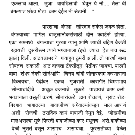
एकलाच आला, तुजा बायडिलाबी घेवून ये नी.... तेला बी
बंगल्यात छोटा मोटा काम देईल नी सेठानी....”
पारशाचा बंगला खोरदाद सर्कल जवळ होता.
बंगल्याच्या मागिल बाजूलानोकरांसाठी दोन क्वार्टर्स होत्या.
एका रूममध्ये बंगल्याचा गुरखा ग्यानु आणि त्याची बहिण बैजंती
रहायची दुसरीरूम त्याने भगवानाला (इथे त्याच हेच नाव रूढ
झालं) दिली. आठवडाभराने गावाहून ठुमरी आली. तो पारशी बाबा
सोबतच सकाळी आठ वाजता टॅक्सीतून पेढीवर जायचा. पारशी
बाबा शंभर नंबरी सोनंआणि चिनय चांदी सोनारकाम करणाराना
विकायचा. पेढीवर एकच गुजराती कारागीर चिमणभाय
सोन्याचांदीचे अचूक वजनाचे तुकडे पाडायचं काम करी.
भगवानाला वसूली करणं, सोनारांकडे डाग पोचवणं, ग्रांट रोड-
गिरगाव भागातल्या बावाजीच्या सगेवाल्यांकडून माल आणणं
अशी रोजची ठराविक कामं बाबाजी नेमून देई. जोखमीचा
मालअसल्या मूळे फिरती बावाजीच्या कार मधूनच असे.बाकीच्या
वेळी नुसतं बसून आरामच असायचा. फुरसतीच्या वेळेत