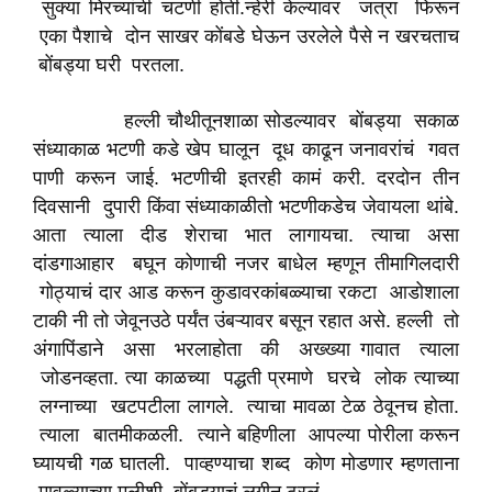
सुक्या मिरच्यांची चटणी होती.न्हेरी केल्यावर जत्रा फिरून
एका पैशाचे दोन साखर कोंबडे घेऊन उरलेले पैसे न खरचताच
बोंबड्या घरी परतला.
हल्ली चौथीतूनशाळा सोडल्यावर बोंबड्या सकाळ
संध्याकाळ भटणी कडे खेप घालून दूध काढून जनावरांचं गवत
पाणी करून जाई. भटणीची इतरही कामं करी. दरदोन तीन
दिवसानी दुपारी किंवा संध्याकाळीतो भटणीकडेच जेवायला थांबे.
आता त्याला दीड शेराचा भात लागायचा. त्याचा असा
दांडगाआहार बघून कोणाची नजर बाधेल म्हणून तीमागिलदारी
गोठ्याचं दार आड करून कुडावरकांबळ्याचा रकटा आडोशाला
टाकी नी तो जेवूनउठे पर्यंत उंबऱ्यावर बसून रहात असे. हल्ली तो
अंगापिंडाने असा भरलाहोता की अख्ख्या गावात त्याला
जोडनव्हता. त्या काळच्या पद्धती प्रमाणे घरचे लोक त्याच्या
लग्नाच्या खटपटीला लागले. त्याचा मावळा टेळ ठेवूनच होता.
त्याला बातमीकळली. त्याने बहिणीला आपल्या पोरीला करून
घ्यायची गळ घातली. पाव्हण्याचा शब्द कोण मोडणार म्हणताना