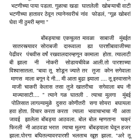
भटणीच्या पाया पडला. गुळाचा खडा घातलेली खोबऱ्याची वाटी
भटणीच्या हातावर ठेवून त्यानेनवरीचं नांव फोडलं, “गूळ खोबरां
घेवा नी ठुमरी म्हणा ”
बोंबड्याचा एकचुलत मावळा साबाजी मुंबईत
सातरस्त्यावर सोराबजी दारूवाला ह्या पारशीबावाजीच्या
पेढीवर पंचवीस वर्षं रखवालदारम्हणून कामाला होता. त्यालाटी
बी झाला नी नोकरी सोडायचीवेळ आली.तो पारशाच्या
विश्वासातला. “बावा तू शोडून ज्याते तर तुजा कोन सगेवाला
माणस माला बगून दे नी... मी आता बुढा झ्याला .... तू इस्वासाने
माजी चाकरी केलास तसा तुजे खातरीचा सगेवाला बघ नी
माज्यासाटी.... ” त्याने गळ घातली . त्याचा मुलगा मुंबई
पोलिसात लागल्यामुळे दुसरा कोणीतरी सगा सोयरा बघायला
हवा होता. विचार करता करता त्याला भावाचाभाचा नी आता
जावई झालेला बोंबड्या आठवला. बोल बोल म्हणताना चक्रं
फिरली नी आठवडा भरात त्याचा मुलगा बोंबड्याला घेवून हजर
झाला.पोरगा बघितल्यावरपारशी भलताच खूश झाला. “अरे तू