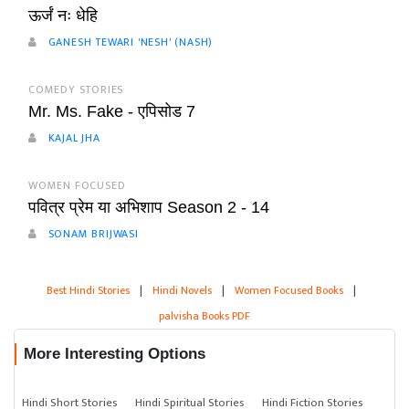
ऊर्जं नः धेहि
GANESH TEWARI 'NESH' (NASH)
COMEDY STORIES
Mr. Ms. Fake - एपिसोड 7
KAJAL JHA
WOMEN FOCUSED
पवित्र प्रेम या अभिशाप Season 2 - 14
SONAM BRIJWASI
Best Hindi Stories
|
Hindi Novels
|
Women Focused Books
|
palvisha Books PDF
More Interesting Options
Hindi Short Stories
Hindi Spiritual Stories
Hindi Fiction Stories