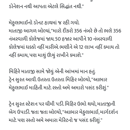
ડોનેશન નથી આપતા એટલે સિદ્ધાંત નથી."
મેહુલભાઈનો ડોનટ હાથમાં જ રહી ગયો.
માતાજી આગળ બોલ્યાં, "મારો દીકરો 356 નંબરે છે તો ભલે 356
નંબરવાળી કોલેજમાં જાય. 50 હજાર આપીને 10 નંબરવાળી
કોલેજમાં ધક્કો નહીં મારીએ. ભણીને એ 12 લાખ નહીં કમાય તો
નહીં કમાય, પણ માથું ઊંચું રાખીને કમાશે."
મિહિરે માતાજી સામે જોયું. એની આંખમાં માન હતું.
ટ્રેન સુરત આવી. ઉતરતા ઉતરતા મિહિર બોલ્યો, "આભાર
મેહુલભાઈ માહિતી માટે. રસ્તો અમે અમારો પસંદ કરીશું."
ટ્રેન સુરત સ્ટેશન પર ધીમી પડી. મિહિર ઉભો થયો, માતાજીની
બેગ ઉપાડી. જતા જતા બોલ્યો, "આભાર મેહુલભાઈ, માર્ગદર્શન
માટે. પણ રસ્તો અમે અમારા મેરિટનો જ પસંદ કરીશું."