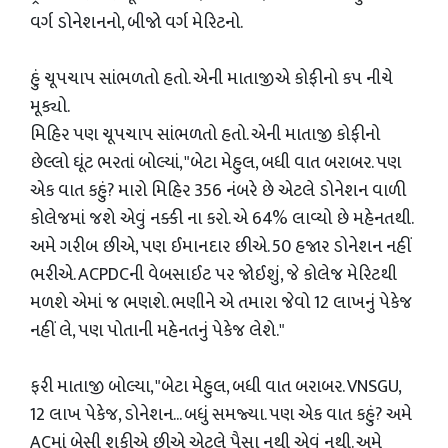
વર્ગ ડોનેશનનો, બીજો વર્ગ મેરિટનો.
હું ચૂપચાપ સાંભળતો હતો. એની માતાજીએ કોફીનો કપ નીચે
મૂક્યો.
મિહિર પણ ચૂપચાપ સાંભળતો હતો. એની માતાજી કોફીનો
છેલ્લો ઘૂંટ ભરતાં બોલ્યાં, "બેટા મેહુલ, બધી વાત બરાબર. પણ
એક વાત કહું? મારો મિહિર 356 નંબરે છે એટલે ડોનેશન વાળી
કોલેજમાં જશે એવું નક્કી ના કરો. એ 64% લાવ્યો છે મહેનતથી.
અમે ગરીબ છીએ, પણ ઈમાનદાર છીએ. 50 હજાર ડોનેશન નહીં
ભરીએ. ACPDCની વેબસાઈટ પર જોઈશું, જે કોલેજ મેરિટથી
મળશે એમાં જ ભણશે. ભણીને એ તમારા જેવો 12 લાખનું પેકેજ
નહીં લે, પણ પોતાની મહેનતનું પેકેજ લેશે."
ફરી માતાજી બોલ્યા, "બેટા મેહુલ, બધી વાત બરાબર. VNSGU,
12 લાખ પેકેજ, ડોનેશન... બધું સમજ્યા. પણ એક વાત કહું? અમે
ACમાં બેસી શકીએ છીએ એટલે પૈસા નથી એવું નથી. અમે