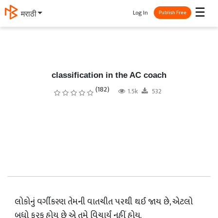
☰
Log In
मराठी
Publish Free
classification in the AC coach
(182)
1.5k
532
લોકોનું વર્ગીકરણ તેમની વાતચીત પરથી થઈ જાય છે, એટલો
બધો ફરક હોય છે એ તમે વિચાર્યું નહીં હોય.