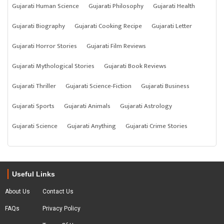
Gujarati Human Science
Gujarati Philosophy
Gujarati Health
Gujarati Biography
Gujarati Cooking Recipe
Gujarati Letter
Gujarati Horror Stories
Gujarati Film Reviews
Gujarati Mythological Stories
Gujarati Book Reviews
Gujarati Thriller
Gujarati Science-Fiction
Gujarati Business
Gujarati Sports
Gujarati Animals
Gujarati Astrology
Gujarati Science
Gujarati Anything
Gujarati Crime Stories
Useful Links
About Us
Contact Us
FAQs
Privacy Policy