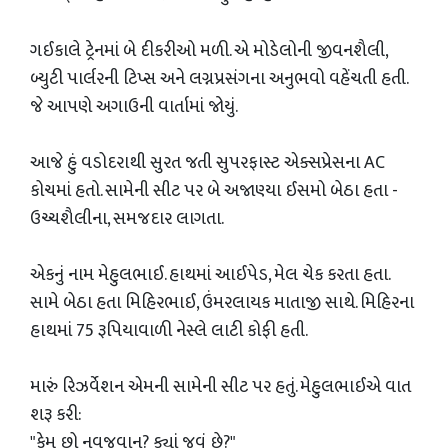
ગઈકાલે ટ્રેનમાં બે દીકરીઓ મળી. એ મોડેલોની જીવનશૈલી,
બ્યુટી પાર્લરની ટિપ્સ અને લગ્નપ્રસંગના અનુભવો વહેંચતી હતી.
જે આપણે અગાઉની વાર્તામાં જોયું.
આજે હું વડોદરાથી સુરત જતી સુપરફાસ્ટ એક્સપ્રેસના AC
કોચમાં હતો. સામેની સીટ પર બે અજાણ્યા ઈસમો બેઠા હતા -
ઉચ્ચશૈલીના, સમજદાર લાગતા.
એકનું નામ મેહુલભાઈ. હાથમાં આઈપેડ, મેલ ચેક કરતા હતા.
સામે બેઠા હતા મિહિરભાઈ, ઉંમરલાયક માતાજી સાથે. મિહિરના
હાથમાં 75 રૂપિયાવાળી નેસ્લે લાટી કોફી હતી.
મારું રિઝર્વેશન એમની સામેની સીટ પર હતું. મેહુલભાઈએ વાત
શરૂ કરી:
"કેમ છો નવજુવાન? ક્યાં જવું છે?"