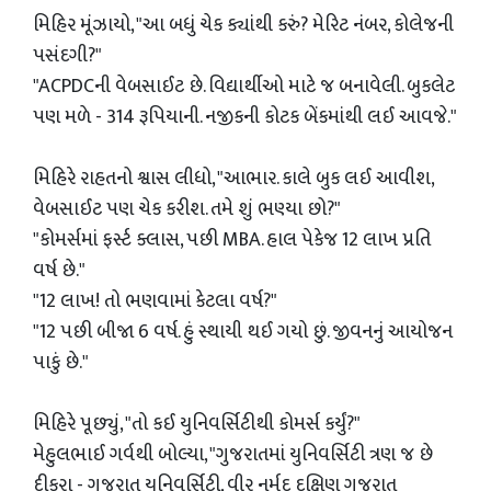
મિહિર મૂંઝાયો, "આ બધું ચેક ક્યાંથી કરું? મેરિટ નંબર, કોલેજની
પસંદગી?"
"ACPDCની વેબસાઈટ છે. વિદ્યાર્થીઓ માટે જ બનાવેલી. બુકલેટ
પણ મળે - 314 રૂપિયાની. નજીકની કોટક બેંકમાંથી લઈ આવજે."
મિહિરે રાહતનો શ્વાસ લીધો, "આભાર. કાલે બુક લઈ આવીશ,
વેબસાઈટ પણ ચેક કરીશ. તમે શું ભણ્યા છો?"
"કોમર્સમાં ફર્સ્ટ ક્લાસ, પછી MBA. હાલ પેકેજ 12 લાખ પ્રતિ
વર્ષ છે."
"12 લાખ! તો ભણવામાં કેટલા વર્ષ?"
"12 પછી બીજા 6 વર્ષ. હું સ્થાયી થઈ ગયો છું. જીવનનું આયોજન
પાકું છે."
મિહિરે પૂછ્યું, "તો કઈ યુનિવર્સિટીથી કોમર્સ કર્યું?"
મેહુલભાઈ ગર્વથી બોલ્યા, "ગુજરાતમાં યુનિવર્સિટી ત્રણ જ છે
દીકરા - ગુજરાત યુનિવર્સિટી, વીર નર્મદ દક્ષિણ ગુજરાત