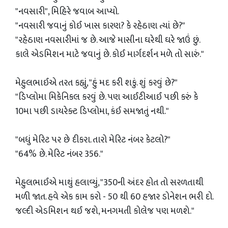
"નવસારી", મિહિરે જવાબ આપ્યો.
"નવસારી જવાનું કોઈ ખાસ કારણ? કે રહેઠાણ ત્યાં છે?"
"રહેઠાણ નવસારીમાં જ છે. આજે માસીના ઘરેથી ઘરે જાઉં છું.
કાલે એડમિશન માટે જવાનું છે. કોઈ માર્ગદર્શન મળે તો સારું."
મેહુલભાઈએ તરત કહ્યું, "હું મદ કરી શકું. શું કરવું છે?"
"ડિપ્લોમા મિકેનિકલ કરવું છે. પણ આઈટીઆઈ પછી કરું કે
10મા પછી ડાયરેક્ટ ડિપ્લોમા, કંઈ સમજાતું નથી."
"બધું મેરિટ પર છે દીકરા. તારો મેરિટ નંબર કેટલો?"
"64% છે. મેરિટ નંબર 356."
મેહુલભાઈએ માથું હલાવ્યું, "350ની અંદર હોત તો સરળતાથી
મળી જાત. હવે એક કામ કરો - 50 થી 60 હજાર ડોનેશન ભરી દો.
જલ્દી એડમિશન થઈ જશે, મનગમતી કોલેજ પણ મળશે."