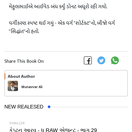
મેહુલભાઈએ આઈપેડ બંધ કર્યું. ડોનટ અધૂરો રહી ગયો.
વર્ગીકરણ સ્પષ્ટ થઈ ગયું - એક વર્ગ "શોર્ટકટ"નો, બીજો વર્ગ
"સિદ્ધાંત"નો હતો.
Share This Book On:
About Author
Follow
Munavvar Ali
NEW REALESED
THRILLER
કેપ્ટન આરવ - ધ RAW એજન્ટ - ભાગ 29