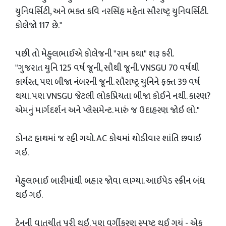
યુનિવર્સિટી, અને ભક્ત કવિ નરસિંહ મહેતા સૌરાષ્ટ્ર યુનિવર્સિટી.
કોલેજો 117 છે."
પછી તો મેહુલભાઈએ કોલેજની "રામ કથા" શરૂ કરી.
"ગુજરાત યુનિ 125 વર્ષ જૂની, સૌથી જૂની. VNSGU 70 વર્ષથી
કાર્યરત, પણ બીજા નંબરની જૂની. સૌરાષ્ટ્ર યુનિને ફક્ત 39 વર્ષ
થયા. પણ VNSGU જેટલી લોકપ્રિયતા બીજા કોઈને નથી. કારણ?
એમનું માર્ગદર્શન અને પ્લેસમેન્ટ. મારું જ ઉદાહરણ જોઈ લો."
ડોનટ હાથમાં જ રહી ગયો. AC કોચમાં થોડીવાર શાંતિ છવાઈ
ગઈ.
મેહુલભાઈ બારીમાંથી બહાર જોવા લાગ્યા. આઈપેડ સ્ક્રીન બંધ
થઈ ગઈ.
ટ્રેનની વાતચીત પૂરી થઈ. પણ વર્ગીકરણ સ્પષ્ટ થઈ ગયું - એક