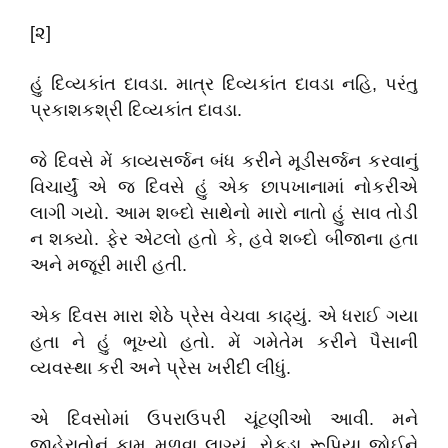
[૨]
હું દિવ્યકાંત દાવડા. માત્ર દિવ્યકાંત દાવડા નહિ, પરંતુ
પ્રકાશકશ્રી દિવ્યકાંત દાવડા.
જે દિવસે મેં કાવ્યસર્જન બંધ કરીને મૂડીસર્જન કરવાનું
વિચાર્યું એ જ દિવસે હું એક છાપખાનામાં નોકરીએ
લાગી ગયો. આમ શબ્દો સાથેનો મારો નાતો હું સાવ તોડી
ન શક્યો. ફેર એટલો હતો કે, હવે શબ્દો બીજાના હતા
અને મજૂરી મારી હતી.
એક દિવસ મારા શેઠે પ્રેસ વેચવા કાઢ્યું. એ ધરાઈ ગયા
હતા ને હું ભૂખ્યો હતો. મેં ગમેતેમ કરીને પૈસાની
વ્યવસ્થા કરી અને પ્રેસ ખરીદી લીધું.
એ દિવસોમાં ઉપરાઉપરી ચૂંટણીઓ આવી. મને
જાહેરાતોનું કામ મળવા લાગ્યું. રોકડા રૂપિયા જોઈને