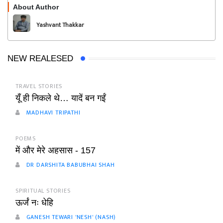
About Author
Follow
Yashvant Thakkar
NEW REALESED
TRAVEL STORIES
यूँ ही निकले थे… यादें बन गईं
MADHAVI TRIPATHI
POEMS
में और मेरे अहसास - 157
DR DARSHITA BABUBHAI SHAH
SPIRITUAL STORIES
ऊर्जं नः धेहि
GANESH TEWARI 'NESH' (NASH)