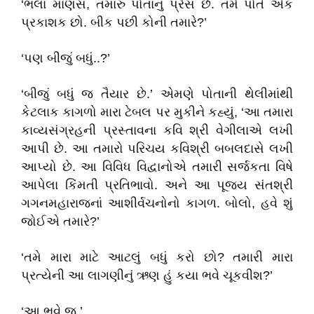
‘ભલા માણસ, તમારું પોતાનું પ્રેસ છે. તમે પોતે એક
પ્રકાશક છો. બીક પછી કોની તમારે?’
‘પણ બીજું બધું..?’
‘બીજું બધું જ તૈયાર છે.’ એમણે પોતાની થેલીમાંથી
કેટલાક કાગળો મારા ટેબલ પર મુકીને કહ્યું, ‘આ તમારા
કાવ્યસંગ્રહની પ્રસ્તાવના કવિ શ્રી વેગીલાએ લખી
આપી છે. આ તમારો પરિચય કવિશ્રી બબલદાસે લખી
આપ્યો છે. આ વિવિધ વિદ્વાનોએ તમારી સર્જકતા વિષે
આપેલા કિંમતી પ્રતિભાવો. અને આ પૂજ્ય સંતશ્રી
ગગનમહારાજનાં આશીર્વચનોનો કાગળ. બોલો, હવે શું
જોઈએ તમારે?’
‘તમે મારા માટે આટલું બધું કરો છો? તમારી મારા
પ્રત્યેની આ લાગણીનું ઋણ હું કયા ભવે ચૂકવીશ?’
‘આ ભવે જ.’