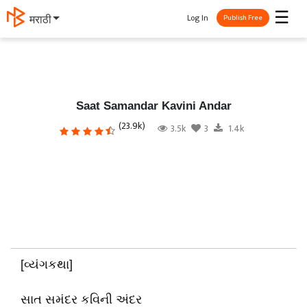
☰
Log In
தமிழ்
Publish Free
Saat Samandar Kavini Andar
(23.9k)
3.5k
3
1.4k
[વ્યંગકથા]
સાત સમંદર કવિની અંદર