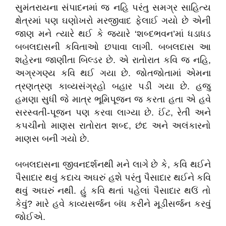
સુમંતરાયના સંપાદનમાં જ નહિ પરંતુ સમગ્ર સાહિત્ય
ક્ષેત્રમાં પણ ઘણોખરો મરજીવાદ ફેલાઈ ગયો છે એની
જાણ મને ત્યારે થઈ કે જ્યારે ‘શબ્દભવન’માં ધડાધડ
બબલદાસની કવિતાઓ છપાવા લાગી. બબલદાસ આ
શહેરના જાણીતા બિલ્ડર છે. એ રાતોરાત કવિ જ નહિ,
અગ્રગણ્ય કવિ થઈ ગયા છે. જોતજોતામાં એમના
ત્રણત્રણ કાવ્યસંગ્રહો બહાર પડી ગયા છે. હજુ
હમણા સુધી જે માત્ર ભૂમિપૂજન જ કરતા હતા એ હવે
સરસ્વતી-પૂજન પણ કરવા લાગ્યા છે. ઈંટ, રેતી અને
કપચીનો માણસ રાતોરાત શબ્દ, છંદ અને અલંકારનો
માણસ બની ગયો છે.
બબલદાસના જીવનદર્શનથી મને લાગે છે કે, કવિ થઈને
પૈસાદાર થવું કદાચ અઘરું હશે પરંતુ પૈસાદાર થઈને કવિ
થવું અઘરું નથી. હું કવિ થતાં પહેલાં પૈસાદાર થઉં તો
કેવું? મારે હવે કાવ્યસર્જન બંધ કરીને મૂડીસર્જન કરવું
જોઈએ.