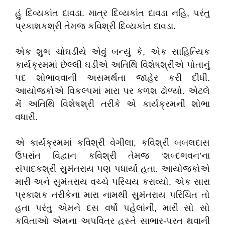
હું દિવ્યકાંત દાવડા. માત્ર દિવ્યકાંત દાવડા નહિ, પરંતુ
પ્રકાશકશ્રી તેમજ કવિશ્રી દિવ્યકાંત દાવડા.
એક શુભ ચોઘડીયે એવું બન્યું કે, એક સાહિત્યિક
કાર્યક્રમમાં છેલ્લી ઘડીએ અતિથિ વિશેષશ્રીએ પોતાનું
પદ શોભાવવાની અસમર્થતા જાહેર કરી દીધી.
આયોજકોએ વિકલ્પમાં મારા પર કળશ ઢોળ્યો. એટલે
મેં અતિથિ વિશેષશ્રી તરીકે એ કાર્યક્રમની શોભા
વધારી.
એ કાર્યક્રમમાં કવિશ્રી વેગીલા, કવિશ્રી બબલદાસ
ઉપરાંત વિદ્વાન કવિશ્રી તેમજ ‘શબ્દભવન’ના
સંપાદકશ્રી સુમંતરાય પણ પધાર્યા હતા. આયોજકોએ
મારી અને સુમંતરાય વચ્ચે પરિચય કરાવ્યો. એક સારા
પ્રકાશક તરીકેના મારા નામથી સુમંતરાય પરિચિત તો
હતા પરંતુ એમને દસ વર્ષો પહેલાંની, મારી સો સો
કવિતાઓ એમના અપવિત્ર હસ્તે સાભાર-પરત થવાની