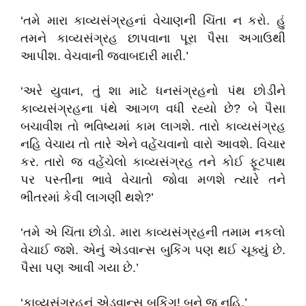
‘તમે મારા કાવ્યસંગ્રહનાં વેચાણની ચિંતા ન કરો. હું
તમને કાવ્યસંગ્રહ છાપવાના પૂરા પૈસા અગાઉથી
આપીશ. વેચવાની જવાબદારી મારી.’
‘અરે યુવાન, તું શા માટે ધનસંગ્રહનો પંથ છોડીને
કાવ્યસંગ્રહના પંથે આગળ વધી રહ્યો છે? બે પૈસા
બચાવીશ તો ભવિષ્યમાં કામ લાગશે. તારો કાવ્યસંગ્રહ
નહિ વેચાય તો તારે એને વહેંચવાનો વારો આવશે. વિચાર
કર. તારો જ વહેંચેલો કાવ્યસંગ્રહ તને કોઈ ફૂટપાથ
પર પસ્તીના ભાવે વેચાતો જોવા મળશે ત્યારે તને
ભીતરમાં કેવી લાગણી થશે?’
‘તમે એ ચિંતા છોડો. મારા કાવ્યસંગ્રહની તમામ નકલો
વેચાઈ જશે. એનું એડવાન્સ બુકિંગ પણ થઈ ચૂક્યું છે.
પૈસા પણ આવી ગયા છે.’
‘કાવ્યસંગ્રહનું એડવાન્સ બુકિંગ! બને જ નહિ.’