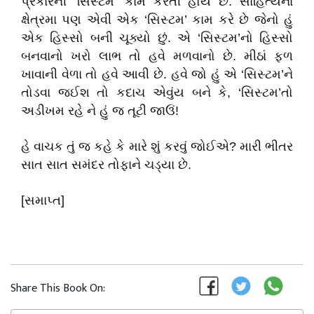
પ્રકારની ‘સિસ્ટમ’ કામ કરતી હોય છે. સાહિત્યના
ક્ષેત્રમા પણ એવી એક ‘સિસ્ટમ’ કામ કરે છે જેનો હું
એક હિસ્સો બની ચૂક્યો છું. એ ‘સિસ્ટમ’નો હિસ્સો
બનવાનો ખરો લાભ તો હવે મળવાનો છે. મીઠાં ફળ
ખાવાની વેળા તો હવે આવી છે. હવે જો હું એ ‘સિસ્ટમ’ને
તોડવા જઈશ તો કદાચ એવુંય બને કે, ‘સિસ્ટમ’તો
અડીખમ રહે ને હું જ તૂટી જાઉં!
હે વાચક તું જ કહે કે મારે શું કરવું જોઈએ? મારી ભીતર
સાત સાત સમંદર તોફાને ચડ્યા છે.
[સમાપ્ત]
Share This Book On: