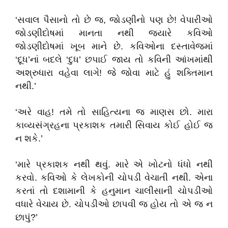
‘સવાલ પૈસાનો તો છે જ, જોડણીનો પણ છે! વેપારીઓ
જોડણીદોષમાં માનતા નથી જયારે કવિઓ
જોડણીદોષમાં ખૂબ માને છે. કવિઓના દસ્તાવેજમાં
‘દૂધ’નાં બદલે ‘દુધ’ છપાઈ જાય તો કવિની આંખમાંથી
અશ્રુધારા વહેવા લાગે! જે જોવા માટે હું શક્તિમાન
નથી.’
‘અરે વાહ! તમે તો સાહિત્યના જ માણસ છો. મારા
કાવ્યસંગ્રહના પ્રકાશક તમારી સિવાય કોઈ હોઈ જ
ન શકે.’
‘મારે પ્રકાશક નથી થવું. મારે એ ખોટનો ધંધો નથી
કરવો. કવિઓ કે લેખકોની ચોપડી વેચાતી નથી. એના
કરતાં તો દશામાની કે હનુમાન ચાલીસાની ચોપડીઓ
વધારે વેચાય છે. ચોપડીઓ છાપવી જ હોય તો એ જ ન
છાપું?’