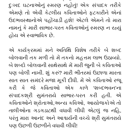
દુઃખદ ઘટનાઓનું સ્મરણ નહોતું! એક સંપાદક તરીકે
એમણે તો એવી કેટલીય કવિતાઓને ફટકારીને એનાં
ઉદભવસ્થાનોએ પહોંચાડી હશે! એટલે એમને તો મારા
નામનું કે મારી સાભાર-પરત કવિતાઓનું સ્મરણ ન રહ્યું
હોય એ સ્વાભાવિક છે.
એ કાર્યક્રમમાં મને અતિથિ વિશેષ તરીકે બે શબ્દ
બોલવાની તક મળી તો મેં તકનો મહત્તમ લાભ ઉઠાવ્યો.
બે શબ્દો બોલવાની સાથેસાથે મેં મારી જુની બે કવિતાઓ
પણ બોલી નાખી. શું કરું? મારી ભીતરમાં ઉછાળા મારતા
સાત સાત સમંદરે મજા મૂકી દીધી. મેં એ કવિતાઓ રજૂ
કરી કે જે કવિતાઓ એક કાળે ‘શબ્દભવન’ના
સંપાદકશ્રી સુમંતરાયે સાભાર-પરત કરી હતી. એ
કવિતાઓને શ્રોતાઓ,અન્ય કવિઓ, આયોજકોએ તો
તાલીઓના ગડગડાટથી વધાવી લીધી એટલું જ નહિ,
પરંતુ મારા આનંદ અને આશ્ચર્યની વચ્ચે શ્રી સુમંતરાયે
પણ ઉછળી ઉછળીને વધાવી લીધી!