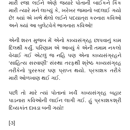
મારી રજા લઈને એણે જ્યારે પોતાની બાઈકને કિક
મારી ત્યારે મને લાગ્યું કે, ખરેખર જમાનો બદલાઈ ગયો
છે! ક્યાં એ ખભે થેલો લઈને પદયાત્રા કરનારા કવિઓ
અને ક્યાં આ બુલેટવેગે ભાગનારા કવિઓ!
એની શરત મુજબ મેં એનો કાવ્યસંગ્રહ છાપવાનું કામ
દિલથી કર્યું. પરિણામ એ આવ્યું કે એની તમામ નકલો
વેચાઈ ગઈ એટલું જ નહિ પણ એના કાવ્યસંગ્રહને
‘સાહિત્ય સરવાણી’ સંસ્થા તરફથી શ્રેષ્ઠ કાવ્યસંગ્રહ
તરીકેનો પુરસ્કાર પણ પ્રાપ્ત થયો. પ્રકાશક તરીકે
મારી ઓળખાણ થઈ ગઈ.
પછી તો મારે ત્યાં પોતાનાં ખર્ચે કાવ્યસંગ્રહ બહાર
પાડનારા કવિઓની લાઈન લાગી ગઈ. હું પ્રકાશકશ્રી
દિવ્યકાંત દાવડા બની ગયો!
[૩]