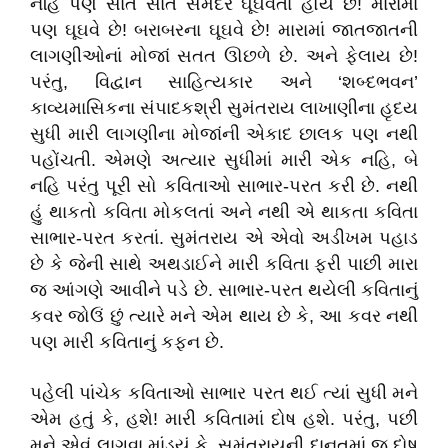
નહિ પણ સાત સાત સમંદર ઘૂઘવતા હોય છે! મારામાં
પણ ઘૂઘવે છે! બરાબરના ઘૂઘવે છે! મારામાં જાતજાતની
લાગણીઓનાં મોજાં સતત ઊછળે છે. અને ફેલાય છે!
પરંતુ, વિદ્વાન સાહિત્યકાર અને ‘શબ્દભવન’
કાવ્યમાસિકના સંપાદકશ્રી સુમંતરાય લાખાણીના હૃદય
સુધી મારી લાગણીના મોજાંની એકાદ છાલક પણ નથી
પહોંચતી. એમણે અત્યાર સુધીમાં મારી એક નહિ, બે
નહિ પરંતુ પૂરી સો કવિતાઓ સાભાર-પરત કરી છે. નથી
હું થાકતો કવિતા મોકલતાં અને નથી એ થાકતા કવિતા
સાભાર-પરત કરતાં. સુમંતરાય એ એવો અડીખમ પહાડ
છે કે જેની સાથે અથડાઈને મારી કવિતા ફરી પાછી મારા
જ આંગણે આવીને પડે છે. સાભાર-પરત થયેલી કવિતાનું
કવર જોઉં છું ત્યારે મને એમ થાય છે કે, આ કવર નથી
પણ મારી કવિતાનું કફન છે.
પહેલી પાંચેક કવિતાઓ સાભાર પરત થઈ ત્યાં સુધી મને
એમ હતું કે, હશે! મારી કવિતામાં દોષ હશે. પરંતુ, પછી
મને એવું લાગવા માંડ્યું કે, સુમંતરાયની દાનતમાં જ દોષ