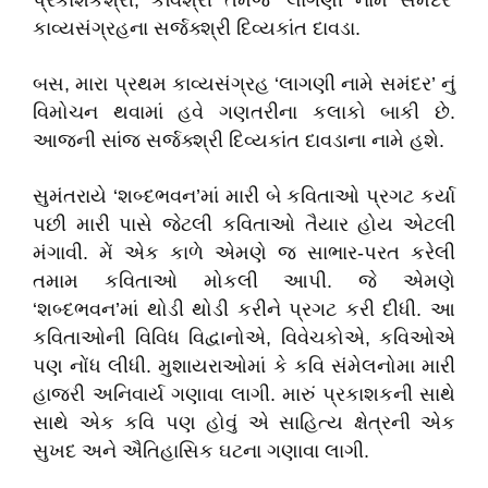
પ્રકાશકશ્રી, કવિશ્રી તેમજ ‘લાગણી નામે સમંદર’
કાવ્યસંગ્રહના સર્જક્શ્રી દિવ્યકાંત દાવડા.
બસ, મારા પ્રથમ કાવ્યસંગ્રહ ‘લાગણી નામે સમંદર’ નું
વિમોચન થવામાં હવે ગણતરીના કલાકો બાકી છે.
આજની સાંજ સર્જક્શ્રી દિવ્યકાંત દાવડાના નામે હશે.
સુમંતરાયે ‘શબ્દભવન’માં મારી બે કવિતાઓ પ્રગટ કર્યા
પછી મારી પાસે જેટલી કવિતાઓ તૈયાર હોય એટલી
મંગાવી. મેં એક કાળે એમણે જ સાભાર-પરત કરેલી
તમામ કવિતાઓ મોકલી આપી. જે એમણે
‘શબ્દભવન’માં થોડી થોડી કરીને પ્રગટ કરી દીધી. આ
કવિતાઓની વિવિધ વિદ્વાનોએ, વિવેચકોએ, કવિઓએ
પણ નોંધ લીધી. મુશાયરાઓમાં કે કવિ સંમેલનોમા મારી
હાજરી અનિવાર્ય ગણાવા લાગી. મારું પ્રકાશકની સાથે
સાથે એક કવિ પણ હોવું એ સાહિત્ય ક્ષેત્રની એક
સુખદ અને ઐતિહાસિક ઘટના ગણાવા લાગી.