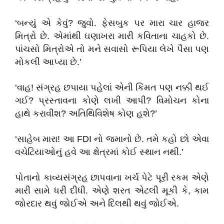
‘બન્યું એ કેવું? જુવો. ફેસબુક પર મારા ચાર હાજર
મિત્રો છે. એમાંથી ઘણાખરા મારી કવિતાના ચાહકો છે.
પાંચસો મિત્રોએ તો મને સવાસો રૂપિયા લેખે પૈસા પણ
મોકલી આપ્યા છે.’
‘વાહ! સંગ્રહ છપાયા પહેલાં એની કિંમત પણ નક્કી થઈ
ગઈ? પ્રસ્તાવના કોણે લખી આપી? વિમોચન કોના
હાથે કરાવીશ? અતિથિવિશેષ કોણ હશે?’
‘સાહેબ મારા! આ FDI નો જમાનો છે. તમે કહો છો એવા
વચેટિયાઓનું હવે આ ક્ષેત્રમાં કોઈ સ્થાન નથી.’
પોતાનો કાવ્યસંગ્રહ છાપવાના ખર્ચ પેટે પૂરી રકમ એણે
મારી સામે ધરી દીધી. એણે શરત એટલી મૂકી કે, કામ
જોરદાર થવું જોઈએ અને દિલથી થવું જોઈએ.