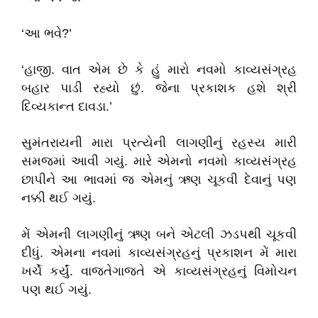
‘આ ભવે?’
‘હાજી. વાત એમ છે કે હું મારો નવમો કાવ્યસંગ્રહ
બહાર પાડી રહ્યો છું. જેના પ્રકાશક હશે શ્રી
દિવ્યકાન્ત દાવડા.’
સુમંતરાયની મારા પ્રત્યેની લાગણીનું રહસ્ય મારી
સમજમાં આવી ગયું. મારે એમનો નવમો કાવ્યસંગ્રહ
છાપીને આ ભાવમાં જ એમનું ઋણ ચૂકવી દેવાનું પણ
નક્કી થઈ ગયું.
મેં એમની લાગણીનું ઋણ બને એટલી ઝડપથી ચૂકવી
દીધું. એમના નવમાં કાવ્યસંગ્રહનું પ્રકાશન મેં મારા
ખર્ચે કર્યું. વાજતેગાજતે એ કાવ્યસંગ્રહનું વિમોચન
પણ થઈ ગયું.