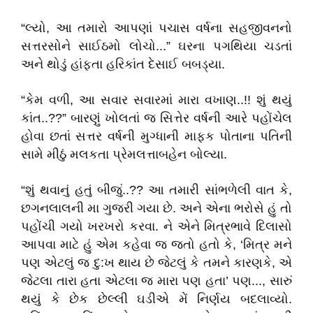
“લ્યો, આ તમારો આપણાં પચાસ વર્ષના સહજીવનનો
સત્તરસોને સાઈઠમો લોચો...” ઘરના પગથિયા ચડતાં
અને થોડું હાંફતા હરિકાંત દેસાઈ બબડ્યા.
“કેમ વળી, આ સવાર સવારમાં મારા વખાણ..!! શું થયું
કાંત..??” બારણું ખોલતાં જ સિત્તેર વર્ષની આરે પહોંચેલ
હોવા છતાં સત્તર વર્ષની મુગ્ધાની માફક પોતાના પતિની
સામે મીઠું મલકતા પ્રેમલત્તાબહેન બોલ્યા.
“શું થવાનું હતું બીજું..?? આ તમારી સાંભળેલી વાત કે,
છગનલાલની મા ગુજરી ગયા છે. અને એના ભરોસે હું તો
પહોંચી ગયો ખરખરો કરવા. ને એને મિત્રભાવે દિલાસો
આપવા માટે હું એમ કહેવા જ જતો હતો કે, ‘મિત્ર મને
પણ એટલું જ દુ:ખ થાય છે જેટલું કે તમને કારણકે, એ
જેટલા તારા હતા એટલા જ મારા પણ હતા’ પણ..., સારું
થયું કે છેક છેલ્લી ઘડીએ મેં નિર્ણય બદલાવ્યો.