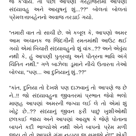
જ કે’વાય. તો પછી આપણી ગેરહાજરીમાં આપણી
સંધ્યાવહુ અને આયુષનું શું...??” બોલતાં બોલતાં
પ્રેમલત્તાબહેનનો અવાજ તરડાઈ ગયો.
“તમારી વાત તો સાચી છે. એ કબૂલ કે, આપણો અમર
આમ અચાનક જ જિંદગીની રમતમાંથી આઉટ થઈ
ગયો એમાં બિચારી સંધ્યાવહુનો શું વાંક..?? અને એવુંય
નથી કે, હું આપણી પુત્રવધુ અને પૌત્રના ભાવિ અંગે
ચિંતિત નથી.” ગળે બાઝેલા ડૂમાને નીચે ઉતારતા તેઓ
બોલ્યા, “પણ... આ દુનિયાનું શું..??”
“કાંત, દુનિયા તો દેખશે પણ દાઝવાનું તો આપણે જ છે
ને..!! જો સંધ્યાવહુના જીવતરમાં પ્રભાત જેવો ભલો
માણહ આપણાં અમરની જગ્યા લઈ લે તો એમાં શું
ખોટું છે..?? સંધ્યાનું જીવન ફરી પાછું ખુશીઓથી
છલકાઈ જાય અને આપણાં આયુષ કે જેણે પોતાના
બાપને કદી ભાળ્યોએ નથી એને બાપનો પ્રેમ મળી
જાય તો તો આપણે ગંગા નહાયા જ સમજો ને!!” એકી