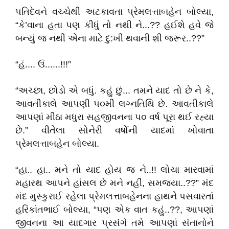
પતિદેવને વચ્ચેથી અટકાવતા પ્રેમલત્તાબહેન બોલ્યા,
“કે’વાના હતા પણ કીધું તો નથી ને...?? હઈશે હવે જે
બન્યું જ નથી એના માટે દુ:ખી થવાની શી જરૂર..??”
“હં.... ઉં......!!!”
“અચ્છા, છોડો એ બધું. કહું છું... તમને યાદ તો છે ને કે,
આવતીકાલે આપણી ૫૦મી લગ્નતિથિ છે. આવતીકાલે
આપણાં મીઠા મધુરા સહજીવનના ૫૦ વર્ષ પૂરા થઈ રહ્યા
છે.” વીતેલા સોનેરી વર્ષોની યાદમાં ખોવાતા
પ્રેમલત્તાબહેન બોલ્યા.
“હા.. હા.. મને તો યાદ હોય જ ને..!! લોચા મારવામાં
મહારથ આપને હાંસલ છે મને નહીં, સમજ્યા..??” મંદ
મંદ મુસ્કુરાઈ રહેલા પ્રેમલત્તાબહેનના હાથને પસવારતાં
હરિકાંતભાઈ બોલ્યા, “પણ એક વાત કહું..??, આપણાં
જીવનના આ યાદગાર પ્રસંગે તમે આપણાં સંતાનોને