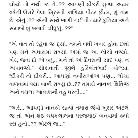
લોચો તો નથી જ ને..?? આપણી દીકરી મુગ્ધા અઢાર
વર્ષની ઉંમરે પેલા ખ્રિસ્તી કાળિયા પીટર ફીટર, શું નામ
છે એનું..?? એની સાથે ભાગી ગઈ’તી ત્યારે દુનિયા અને
સમાજે શું બગાડી લીધું’તું..??”
“એ વાત તો રહેવા જ દ્યો. તમને બધી ખબર હોવા છતાં
પણ મને અંધારામાં રાખ્યો એમાં જ આ લોચો વળ્યો.
ખેર, જવા દો એ બધું.. મને તો એ દિવસની યાદ પણ ન
અપાવજો.” થોથવાતી જીભે હરિકાંતભાઈ બોલ્યા,
“દીકરી તો દીકરી... આપણાં નબીરાઓએ પણ... લોચા
વાળવામાં ક્યાં બાકી રાખ્યું છે..?? તમારો નાનકો ક્ષિતિજ
અને વચલા આકાશની વહુ ધરતી....”
“અરે... આપણો નાનકો રહ્યો તમારા જેવો ખુદ્દાર એટલે
જ તો એને શેઠ ચંપકલાલના ઘરજમાઈ બનવામાં ક્યાં
રસ હતો..?? એટલે જ...”