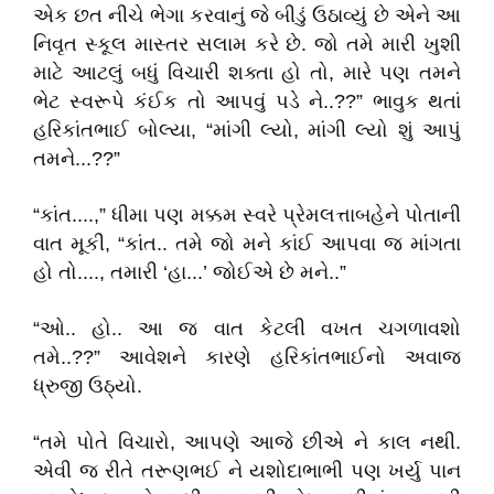
એક છત નીચે ભેગા કરવાનું જે બીડું ઉઠાવ્યું છે એને આ
નિવૃત સ્કૂલ માસ્તર સલામ કરે છે. જો તમે મારી ખુશી
માટે આટલું બધું વિચારી શક્તા હો તો, મારે પણ તમને
ભેટ સ્વરૂપે કંઈક તો આપવું પડે ને..??” ભાવુક થતાં
હરિકાંતભાઈ બોલ્યા, “માંગી લ્યો, માંગી લ્યો શું આપું
તમને...??”
“કાંત....,” ધીમા પણ મક્કમ સ્વરે પ્રેમલત્તાબહેને પોતાની
વાત મૂકી, “કાંત.. તમે જો મને કાંઈ આપવા જ માંગતા
હો તો...., તમારી ‘હા...’ જોઈએ છે મને..”
“ઓ.. હો.. આ જ વાત કેટલી વખત ચગળાવશો
તમે..??” આવેશને કારણે હરિકાંતભાઈનો અવાજ
ધ્રુજી ઉઠ્યો.
“તમે પોતે વિચારો, આપણે આજે છીએ ને કાલ નથી.
એવી જ રીતે તરૂણભઈ ને યશોદાભાભી પણ ખર્યુ પાન