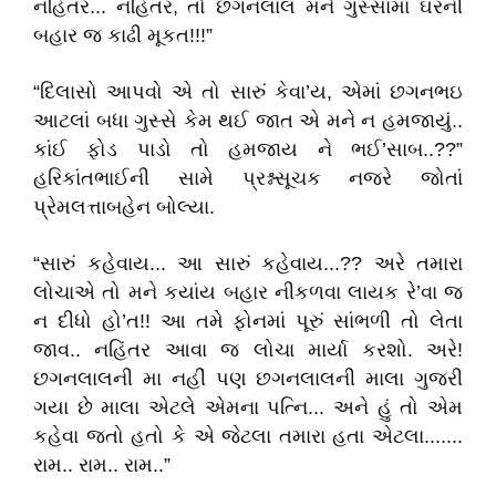
નહિંતર... નહિંતર, તો છગનલાલ મને ગુસ્સામાં ઘરની
બહાર જ કાઢી મૂકત!!!”
“દિલાસો આપવો એ તો સારું કેવા’ય, એમાં છગનભઇ
આટલાં બધા ગુસ્સે કેમ થઈ જાત એ મને ન હમજાયું..
કાંઈ ફોડ પાડો તો હમજાય ને ભઈ’સાબ..??”
હરિકાંતભાઈની સામે પ્રશ્નસૂચક નજરે જોતાં
પ્રેમલત્તાબહેન બોલ્યા.
“સારું કહેવાય... આ સારું કહેવાય...?? અરે તમારા
લોચાએ તો મને કયાંય બહાર નીકળવા લાયક રે’વા જ
ન દીધો હો’ત!! આ તમે ફોનમાં પૂરું સાંભળી તો લેતા
જાવ.. નહિંતર આવા જ લોચા માર્યા કરશો. અરે!
છગનલાલની મા નહીં પણ છગનલાલની માલા ગુજરી
ગયા છે માલા એટલે એમના પત્નિ... અને હું તો એમ
કહેવા જતો હતો કે એ જેટલા તમારા હતા એટલા.......
રામ.. રામ.. રામ..”