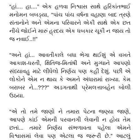
“હાં.... હા....” એક હળવા નિશ્વાસ સાથે હરિકાંતભાઈ
મનોમન બબડ્યા, “પાંચ પાંચ વર્ષના વહાણા બાદ ત્રણે
સંતાનોને અને એમના પરિવારને એકી સાથે એક છત
નીચે જોઈને મારું હ્રદય એક ધબકાર ચૂકી ન જાય તો
જ નવાઈ..!!”
“અને હાં... આવતીકાલે બધા ભેગા થઈશું એ વખતે
આકાશ-ધરતી, ક્ષિતિજ-મિતાંષી અને મુગ્ધાને આપણો
સંધ્યાવહુ માટે લીધેલો નિર્ણય પણ કહી દેશું. પછી એ
લોકોને એમ ન થાય કે અમને અંધારામાં રાખ્યા. કેમ
બરાબર ને...???” અડગતાથી પ્રેમલત્તાબહેન બોલી
ઉઠયા.
“એ તો તમે જાણો ને તમારા પેટના જણ્યા જાણે,
આપણે કાંઈ એમની પરવાનગી લેવાની ન હોય તેમ
છતાં... તમારે નિર્ણય સંભળાવતા પહેલા એમને
વિશ્વાસમાં લેવા પણ એટલા જ જરૂરી છે.” આટલું