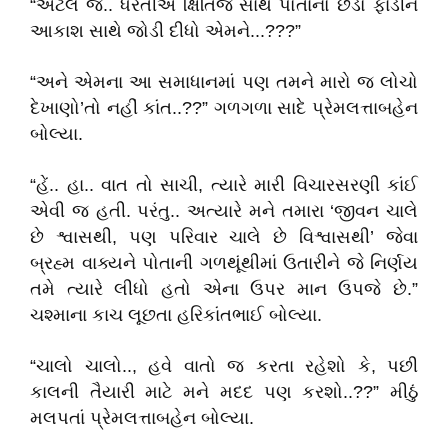
“એટલે જ.. ધરતીએ ક્ષિતિજ સાથે પોતાનો છેડો ફાડીને
આકાશ સાથે જોડી દીધો એમને...???”
“અને એમના આ સમાધાનમાં પણ તમને મારો જ લોચો
દેખાણો’તો નહીં કાંત..??” ગળગળા સાદે પ્રેમલત્તાબહેન
બોલ્યા.
“હેં.. હા.. વાત તો સાચી, ત્યારે મારી વિચારસરણી કાંઈ
એવી જ હતી. પરંતુ.. અત્યારે મને તમારા ‘જીવન ચાલે
છે શ્વાસથી, પણ પરિવાર ચાલે છે વિશ્વાસથી’ જેવા
બ્રહ્મ વાક્યને પોતાની ગળથૂંથીમાં ઉતારીને જે નિર્ણય
તમે ત્યારે લીધો હતો એના ઉપર માન ઉપજે છે.”
ચશ્માના કાચ લૂછતા હરિકાંતભાઈ બોલ્યા.
“ચાલો ચાલો.., હવે વાતો જ કરતા રહેશો કે, પછી
કાલની તૈયારી માટે મને મદદ પણ કરશો..??” મીઠું
મલપતાં પ્રેમલત્તાબહેન બોલ્યા.