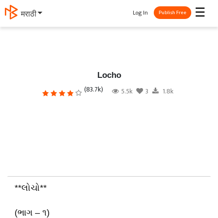
☰
Log In
मराठी
Publish Free
Locho
(83.7k)
5.5k
3
1.8k
**લોચો**
(ભાગ – ૧)