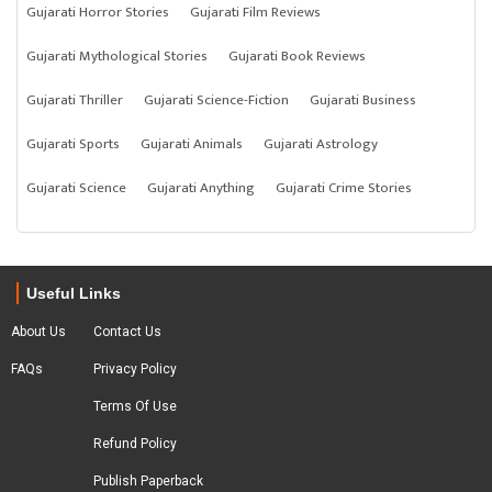
Gujarati Horror Stories
Gujarati Film Reviews
Gujarati Mythological Stories
Gujarati Book Reviews
Gujarati Thriller
Gujarati Science-Fiction
Gujarati Business
Gujarati Sports
Gujarati Animals
Gujarati Astrology
Gujarati Science
Gujarati Anything
Gujarati Crime Stories
Useful Links
About Us
Contact Us
FAQs
Privacy Policy
Terms Of Use
Refund Policy
Publish Paperback