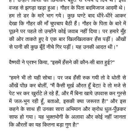
है। उन्होंने किसी को छिपाकर बहुत से रुपये दे दिये थे। इसी
वजह से झगड़ा खड़ा हुआ। गौहर के पिता बदमिजाज आदमी थे।
हम तो डर के मारे भाग गये। कुछ घण्टे बाद धीरे-धीरे आकर
देखा कि गौहर की माँ चुपचाप बैठी हैं। गौहर के पिता के बारे में
पूछने पर पहले तो उन्होंने कोई जवाब नहीं दिया। पर हमारे मुँह
की ओर ताकते हुए वे एक बार खिलखिलाकर हँस पड़ीं। ऑंखों
से पानी की कुछ बूँदें नीचे गिर पड़ीं। यह उनकी आदत थी।''
वैष्णवी ने प्रश्न किया, ''इसमें हँसने की कौन-सी बात हुई?''
''हमने भी तो यही सोचा। पर जब हँसी रुक गयी तो वे धोती से
ऑंखें पोंछ कर बोलीं, ''मैं कैसी मूर्ख औरत हूँ बेटा! वे तो मजे से
पेट भर कर खुर्राटे ले रहे हैं, और मैं बिना खाये उपवास कर गुस्से
में जल-भुन रही हूँ, बताओ, इसकी क्या जरूरत है!'' और इस
कहने के साथ ही उनका सारा अभिमान और क्रोध धुल-पुँछकर
साफ हो गया। यह भुक्तभोगी के अलावा और कोई नहीं जानता
कि औरतों का यह कितना बड़ा गुण है!''