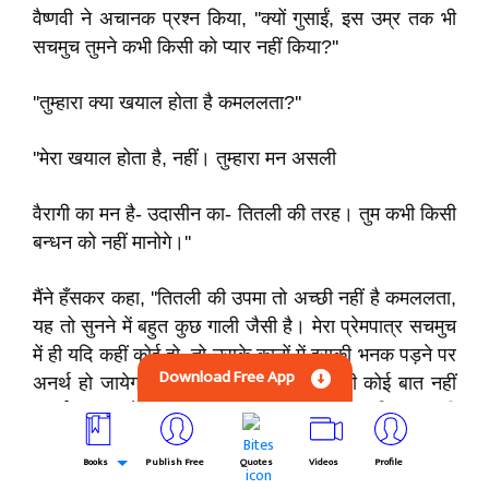
वैष्णवी ने अचानक प्रश्न किया, ''क्यों गुसाईं, इस उम्र तक भी
सचमुच तुमने कभी किसी को प्यार नहीं किया?''
''तुम्हारा क्या खयाल होता है कमललता?''
''मेरा खयाल होता है, नहीं। तुम्हारा मन असली
वैरागी का मन है- उदासीन का- तितली की तरह। तुम कभी किसी
बन्धन को नहीं मानोगे।''
मैंने हँसकर कहा, ''तितली की उपमा तो अच्छी नहीं है कमललता,
यह तो सुनने में बहुत कुछ गाली जैसी है। मेरा प्रेमपात्र सचमुच
में ही यदि कहीं कोई हो, तो उसके कानों में इसकी भनक पड़ने पर
Download Free App
अनर्थ हो जायेगा।'' वैष्णवी हँसी, बोली, ''डर की कोई बात नहीं
गुसाईं, वास्तव में यदि कोई होगी, तो मेरी बात का वह विश्वास नहीं
करेगी, और तुम्हारी मधुमिश्रित चालाकी भी वह जीवन-भर नहीं
Books
Publish Free
Quotes
Videos
Profile
पकड़ सकेगी।''