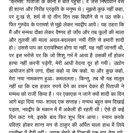
''क्रमश: पिताजी के कानों में बात पहुँची। वे जैसे निष्ठावान वैसे
ही शान्त और निरीह प्रकृति के मनुष्य थे। मुझसे कुछ नहीं कहा,
पर दु:ख से, शर्म से दो तीन दिन तक बिछौने से न उठ सके।
फिर गुरुदेव के परामर्श से मुझे लेकर नवद्वीप आये। यह ठहरा कि
मैं और मन्मथ दीक्षा लेकर वैष्णव हो जाँय और तब फूलों की माला
और तुलसी की माला अदल-बदलकर नयी रीति से हमारी शादी
हो। उससे पाप का प्रायश्चित होगा या नहीं, यह नहीं जानती थी,
पर इस भरोसे पर कि जो शिशु गर्भ में आया है उसकी माँ होकर
हत्या नहीं करनी पड़ेगी, मेरी आधी वेदना दूर हो गयी। उद्योग
आयोजन होने लगा, दीक्षा कहो या भेष कहो, या और कुछ कहो,
मेरा नया नामकरण हुआ- कमललता। किन्तु, तब भी यह मालूम
नहीं था कि दस हजार रुपये देने का वचन देकर ही पिताजी ने
मन्मथ को राजी किया है। पर एकाएक न जाने क्यों शादी का दिन
आगे बढ़ा दिया गया- शायद एक सप्ताह। मन्मथ बहुत कम दिखाई
पड़ता, नवद्वीप के मकान में मैं अकेली ही रहती थी। ऐसे ही कई
दिन कट गये, इसके बाद फिर शुभ दिन आया। स्नान करके
पवित्र होकर शान्त मन से ठाकुर की अर्पित माला हाथ में लिये
प्रतीक्षा में बैठी रही। उदास चेहरे से पिताजी एक बार देख गये,