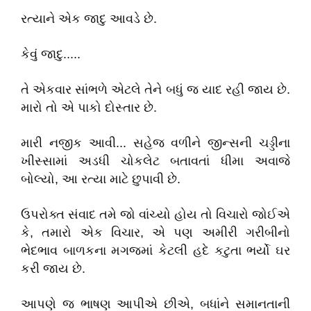
રત્યાને એક જાદુ આવડે છે.
કેવું જાદુ.....
તે એકવાર સાંભળે એટલે તેને બધું જ યાદ રહી જાય છે.
મારો તો એ પાકો દોસ્તાર છે.
મારી નજીક આવી... સહેજ વળીને જીન્સની ચડ્ડીના
ખીસ્સામાં અડધી ચોકલેટ બતાવતાં ધીમા અવાજે
બોલ્યો, આ રત્યા માટે છુપાવી છે.
ઉપરોક્ત સંવાદ તમે જો વાંચ્યો હોય તો વિચારો જોઈએ
કે, તમારો એક વિચાર, એ પણ અમીરી ગરીબીનો
ભેદભાવ બાળકના મગજમાં કેટલી હદે કટુતા ભર્યો ઘર
કરી જાય છે.
આપણે જ ભાષણ આપીએ છીએ, બધાંને સમાનતાની