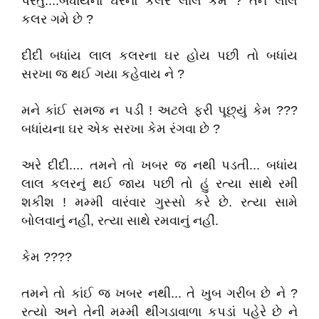
પરંતું....બધાંયના ઘરનો કલર લાલ કેમ ? તને લાલ
કલર ગમે છે ?
દીદી બધાંય લાલ કલરના ઘર હોય પછી તો બધાંય
સરખા જ થઈ ગયા કહેવાય ને ?
મને કાંઈ સમજ ન પડી ! અટલે ફરી પૂછ્યું કેમ ???
બધાંયના ઘર એક સરખા કેમ રંગવા છે ?
અરે દીદી.... તમને તો ખબર જ નથી પડતી... બધાંય
લાલ કલરનું થઈ જાય પછી તો હું રત્યા સાથે રમી
શકીશ ! મમ્મી વારંવાર ગુસ્સો કરે છે. રત્યા સામે
બોલવાનું નહીં, રત્યા સાથે રમવાનું નહીં.
કેમ ????
તમને તો કાંઈ જ ખબર નથી... તે ખુબ ગરીબ છે ને ?
રત્યો અને તેની મમ્મી થીંગડાવાળા કપડાં પહેરે છે ને