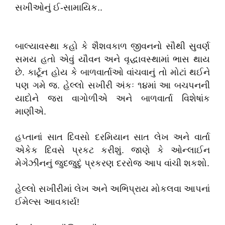
સખીઓનું ઈ-સામાયિક..
બાલ્યાવસ્થા કહો કે શૈશવકાળ જીવનનો સૌથી સુવર્ણ
સમય હતો એવું યૌવન અને વૃદ્ધાવસ્થામાં ભાસ થાય
છે. કાર્ટૂન હોય કે બાળવાર્તાઓ વાંચવાનું તો મોટાં થઈને
પણ ગમે જ. હેલ્લો સખીરી અંકઃ ૧૪માં આ બચપનની
યાદોને જરા વાગોળીએ અને બાળવાર્તા વિશેષાંક
માણીએ.
હપ્તાનાં સાત દિવસો દરમિયાન સાત લેખ અને વાર્તા
એકેક દિવસે પ્રકટ કરીશું. જાણે કે ઓન્લાઈન
મેગેઝીનનું જુદજુદું પ્રકરણ દરરોજ આપ વાંચી શકશો.
હેલ્લો સખીરીમાં લેખ અને અભિપ્રાય મોકલવા આપનાં
ઈમેલ્સ આવકાર્ય!