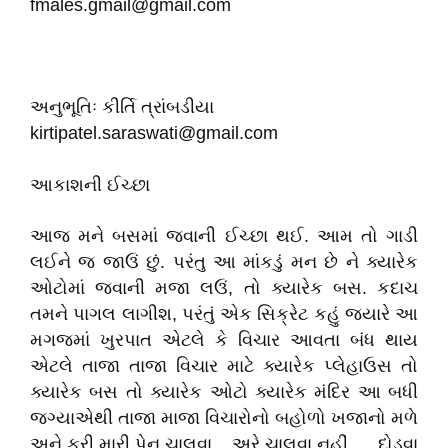
fmales.gmail@gmail.com
અનુભૂતિઃ કીર્તિ ત્રાંબડીયા
kirtipatel.saraswati@gmail.com
આકાશની ઈચ્છા
આજ મને બસમાં જવાની ઈચ્છા થઈ. આમ તો ગાડી
લઈને જ જાઉં છું. પરંતુ આ માંકડું મન છે ને ક્યારેક
ઓટોમાં જવાની મજા લઉં, તો ક્યારેક બસ. કદાચ
તમને પાગલ લાગીશ, પરંતું એક સિક્રેટ કહું જયારે આ
મગજમાં ખુરપાત એટલે કે વિચાર આવતા બંધ થાય
એટલે તાજા તાજા વિચાર માટે ક્યારેક પ્લેહાઉસ તો
ક્યારેક બસ તો ક્યારેક ઓટો ક્યારેક મંદિર આ બધી
જગ્યાએથી તાજા માજા વિચારોનો બહોળો ખજાનો મળે
અને ફરી મારી પેન ચાલવા... અરે ચાલવા નહીં..... દોડવા