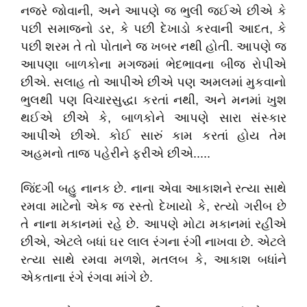
નજરે જોવાની, અને આપણે જ ભુલી જઈએ છીએ કે
પછી સમાજનો ડર, કે પછી દેખાડો કરવાની આદત, કે
પછી શરમ તે તો પોતાને જ ખબર નથી હોતી. આપણે જ
આપણા બાળકોના મગજમાં ભેદભાવના બીજ રોપીએ
છીએ. સલાહ તો આપીએ છીએ પણ અમલમાં મુકવાનો
ભુલથી પણ વિચારસુદ્ધા કરતાં નથી, અને મનમાં ખુશ
થઈએ છીએ કે, બાળકોને આપણે સારા સંસ્કાર
આપીએ છીએ. કોઈ સારું કામ કરતાં હોય તેમ
અહમનો તાજ પહેરીને ફરીએ છીએ.....
જિંદગી બહુ નાનક છે. નાના એવા આકાશને રત્યા સાથે
રમવા માટેનો એક જ રસ્તો દેખાયો કે, રત્યો ગરીબ છે
તે નાના મકાનમાં રહે છે. આપણે મોટા મકાનમાં રહીએ
છીએ, એટલે બધાં ઘર લાલ રંગના રંગી નાખવા છે. એટલે
રત્યા સાથે રમવા મળશે, મતલબ કે, આકાશ બધાંને
એકતાના રંગે રંગવા માંગે છે.