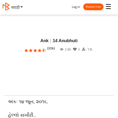
☰
Log In
मराठी
Publish Free
Ank : 14 Anubhuti
(30k)
3.9k
2
1.1k
અંકઃ ૧૪ જૂન, ૨૦૧૬.
હેલ્લો સખીરી..