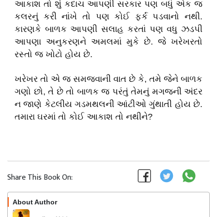
આકાશ તો શું કદાચ આપણી સરકાર પણ બધું એક જ
કલરનું કરી નાંખે તો પણ કોઈ ફર્ક પડવાનો નથી.
કારણકે બાળક આપણી સલાહ કરતાં પણ વધુ ઝડપી
આપણા અનુકરણને અમલમાં મુકે છે. જે ખરેખરતો
રસ્તો જ ખોટો હોય છે.
ખરેખર તો એ જ સમજવાની વાત છે કે, તમે જેને બાળક
ગણો છો, તે છે તો બાળક જ પરંતું તેમનું મગજની અંદર
ન જાણે કેટલીય ગડમથલની આંટીઓ ગુંથાતી હોય છે.
તમારા ઘરમાં તો કોઈ આકાશ તો નથીને?
Share This Book On:
About Author
Follow