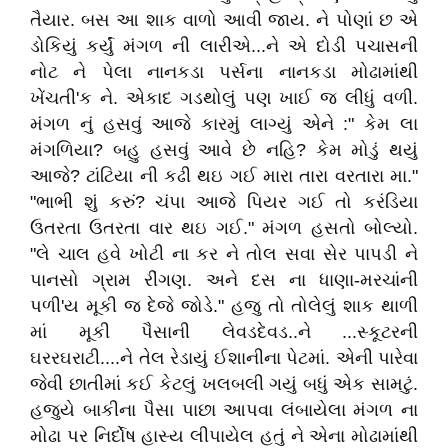
તૈયાર. બસ આ શાક વાળો આવી જાય. ને પોણાં છ એ
ડોકિયું કર્યું મંગળ ની લારીએ...ને એ દોડી પચાસની
નોટ ને પેલા નાનકડા પર્સના નાનકડા મોઢામાંથી
ખેંચતી'ક ને. એકાદ ગડથોલું પણ ખાઈ જ લીધું વળી.
મંગળ નું હસવું આજે કારમું લાગ્યું એને :" કેમ લા
મંગળિયા? બહુ હસવું આવે છે નહિ? કેમ મોડું થયું
આજે? ટાંટિયા ની કઢી થઇ ગઈ મારા તારા વરતારા મા."
"ભાભી શું કરું? ચંપા આજે પિયર ગઈ તો કરંડિયા
ઉતરતા ઉતરતા વાર થઇ ગઈ." મંગળ હસતો બોલ્યો.
"લે ચાલ હવે ખોટી ના કર ને તોલ સવા સેર પાપડી ને
પાનસો ગ્રામ રીંગણ. અને દસ ના ધાણા-મરચાંની
પળી'ય મૂકી જ દેજે જોડે." હજુ તો તોલેલું શાક થાળી
માં મૂકી પૈસાની લેવડદેવડ..ને ...સ્કૂટરની
ઘરરઘરાટી....ને તેલ રેડાયું ઈશાનીના પેટમાં. એની પારેવા
જેવી છાતીમાં કઈ કેટલું ખલબલી ગયું બધું એક સામટું.
હજુયે બાકીના પૈસા પાછા આપવા લંબાયેલા મંગળ ના
મોઢા પર નિર્દોષ હાસ્ય લીપાયેલ હતું ને એના મોઢામાંથી