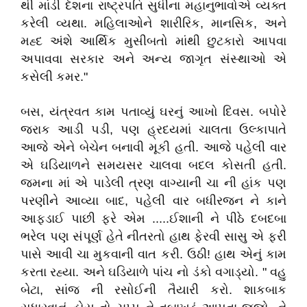
થી માંડી દેશના રાષ્ટ્રપતિ સુધીના મહાનુભાવોએ વ્યક્ત
કરેલી વ્યથા. મહિલાઓને શારીરિક, માનસિક, અને
મહ્દ અંશે આર્થિક મુસીબતો માંથી છુટકારો આપવા
અપાવવા સરકાર અને અન્ય જાગૃત સંસ્થાઓ એ
કસેલી કમર."
બસ, યંત્રવત કામ પતાવ્યું ઘરનું આખો દિવસ. બપોરે
જરાક આડી પડી, પણ હ્રદયમાં ચાલતા ઉલ્કાપાતે
આજે એને બેચેન બનાવી મૂકી હતી. આજે પહેલી વાર
એ ઘડિયાળને સમયસર ચાલવા બદલ કોસતી હતી.
જમના માં એ પાડેલી ત્રણ વાગ્યાની ચા ની હાંક પણ
પરણીને આવ્યા બાદ, પહેલી વાર બધીરજન ને કાને
આફડાઈ પાછી ફરે એમ .....ઈશાની ને પીઠે દબદબા
ભરેલ પણ સંપૂર્ણ હેતે નીતરતો હાથ ફેરવી સાસુ એ ફરી
પાસે આવી ચા મુકવાની વાત કરી. ઉઠી! હાથ એનું કામ
કરતા રહ્યા. અને ઘડિયાળે પાંચ નો ડંકો વગાડ્યો. " વહુ
બેટા, સાંજ ની રસોઈની તૈયારી કરો. શાકબાક