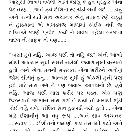
આંસુથી ઝાંખપ વળેલી આંખે જોયું કે હવે પ્રહાર એના
પેટ તરફ.....અને હવે ઈશિતા રણચંડી બની ગઈ .....વહુ
અને પત્ની મટી સાવ અચાનક એનું માતૃત્વ રણે ચડ્યું
ને હાડકાના એ ખખડધજ માળામાં કોઈક નવી જ
શક્તિએ જાણે પ્રવેશ કર્યો ને માવઠા પહેલા ગરજતા
વાદળ ની માફક એ પણ.....:
" બસ! હવે નહિ. આજ પછી તો નહિ જ." એની આંખો
માંથી આત્યાર સુધી સંઘરી રાખેલો જ્વાળામુખી વરસતો
હતો અને એના મનની મક્કમતા એના શરીરને અનોખું
જોમ સીંચતું હતું. :' અત્યાર સુધી હું એકલી હતી પણ
હવે મારે મારા ગર્ભ ને પણ જવાબ આપવાનો છે. હવે
નહિ. આજ પછી મારા શરીર પર પડતા એક પણ
ઉઝરડાનો આભાસ મારા ગર્ભ ને થયો તો મારાથી ભૂંડી
કોઈ નહિ મળે." ઈશિત સાવ હડબડી ગયો હતો ....એના
માટે ઈશાનીનું આ નવું રૂપ ....અને સાવ અચાનક
....સટાક ......ઈશીતનો જમણો ગાલ તમતમી ગયો અને