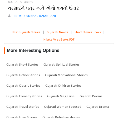
MORAL STORIES
વરસાદને પત્ર અને એનો વળતો ઉત્તર
TR MRS SNEHAL RAJAN JANI
Best Gujarati Stories
|
Gujarati Novels
|
Short Stories Books
|
Niketa Vyas Books PDF
More Interesting Options
Gujarati Short Stories
Gujarati Spiritual Stories
Gujarati Fiction Stories
Gujarati Motivational Stories
Gujarati Classic Stories
Gujarati Children Stories
Gujarati Comedy stories
Gujarati Magazine
Gujarati Poems
Gujarati Travel stories
Gujarati Women Focused
Gujarati Drama
Gujarati Love Stories
Gujarati Detective stories