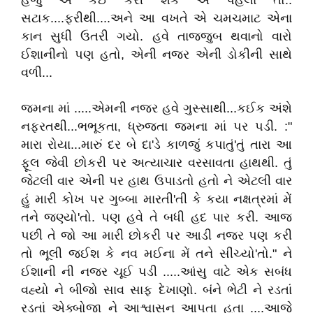
હજુ એ કઈ કરી શકે એ પહેલા તો..
સટાક....ફરીથી....અને આ વખતે એ ચમચમાટ એના
કાન સુધી ઉતરી ગયો. હવે તાજ્જુબ થવાનો વારો
ઈશાનીનો પણ હતો, એની નજર એની ડોકીની સાથે
વળી...
જમના માં .....એમની નજર હવે ગુસ્સાથી...કઈક અંશે
નફરતથી...ભભૂકતા, ધ્રુજતા જમના માં પર પડી. :"
મારા રોયા...મારું દર બે દા'ડે કાળજું કપાતું'તું તારા આ
ફૂલ જેવી છોકરી પર અત્યાચાર વરસાવતા હાથથી. તું
જેટલી વાર એની પર હાથ ઉપાડતો હતો ને એટલી વાર
હું મારી કોખ પર ગુબ્બા મારતી'તી કે કયા નક્ષત્રમાં મેં
તને જણ્યો'તો. પણ હવે તે બધી હદ પાર કરી. આજ
પછી તે જો આ મારી છોકરી પર આડી નજર પણ કરી
તો ભૂલી જઈશ કે નવ મઈના મેં તને સીંચ્યો'તો." ને
ઈશાની ની નજર ચૂઈ પડી .....આંસુ વાટે એક સબંધ
વહ્યો ને બીજો સાવ સાફ દેખાણો. બંને ભેટી ને રડતાં
રડતાં એક્બોજા ને આશ્વાસન આપતા હતા ....આજે