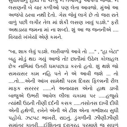
સુધારવાનું હોય તો ચપ્પુ ને તબાખડું આપતા જજો. ને
લસણની બે ચાર કળીઓ પણ લેતા આવજો. મુંઓ આ
અજંપો ઠરવા નથી દેતો. ગેસ જેવું લાગે છે તો જરા રાતે
વાળું પછી લગીર તેલ માં શેકી લસણ ખાવું પડશે." ફરી
અથડાયા જમના માં ના શબ્દો. શું આ જ જનનીએ ....
વિચારો ખંખેર્યા એણે કમને.
"બા, શાક લેવું પડશે. લારીવાળો આવે તો ...." , "હા બેટા"
બહુ મોડું થઇ ગયું આજે તો! છાતીમાં ઉઠેલ કોલાહલ
છેક નાભિમાં ઉતરી ધમપછાડા કરતો હતો. શું થશે જો
સમયસર કામ નહિ પતે ને એ આવી જશે ... તો
....તો....એની આંખ સામેથી પરમ દિવસ ફિલ્મની રીલ
માફક સરરરર ......ને અનાયાસ એનો હાથ ડાબી
બાજુએ ઉભરી આવેલ લીલા ચકામા પર .....હજુયે
ત્યાંથી ઉઠતી તીણી દર્દની કસક .....તસોતસ દાબી દીધી
એની હથેળી, રખેને એની એ ટીશ એના ગર્ભાશય સુધી
પહોંચે. ઝટપટ ભાખરી, રાઇતું, ડુંગળીની ઝીણીઝીણી
સમાંતર કાતરી....ઈશિતના દુરાગ્રહ પ્રમાણે જ સઘળું