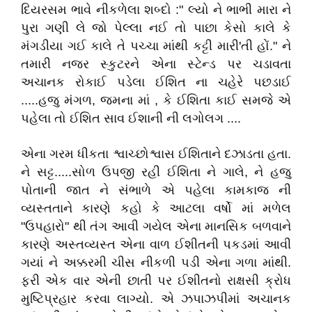
દિયરસમ ભાવે નીકળેલા શબ્દો :" લ્યો ને ભાભી મારા ને
પુરા ગણી લે જો પેલ્લા નઈ તો પાછા કેસો કાલે કે
મંગડીયા ગઈ કાલે તે પચ્ચા માંથી કટ્ટી મારી'તી હોં." ને
તમારી નજર સ્કુટરને એના સ્ટેન્ડ પર ચડાવતા
અચાનક રોકાઈ પડેલા ઈશિત ના ચહેરે પછડાઈ
.....હજુ મંગળ, જમના માં , કે ઈશિતા કાઈ સમજે એ
પહેલા તો ઈશિત સાવ ઈશાની ની લગોલગ ....
એના ગરમ ધીકતા શ્વાચ્છોશ્વાસ ઈશિતાને દઝાડતા હતા.
ને સટ્ટ.....સોળ ઉપજી રહી ઈશિતા ને ગાલે, ને હજુ
પોતાની જાત ને સંભાળે એ પહેલા કામકાજ ની
વ્યસ્તતાને કારણે કહો કે આટલા વર્ષો માં મળેલ
"ઉપહારો" થી તંગ આવી ગયેલ એના માનસિક બળવાને
કારણે અસ્તવ્યસ્ત એના વાળ ઈશીતની પકડમાં આવી
ગયાં ને અક્કરમી ચીસ નીકળી પડી એના ગળા માંથી.
ફરી એક વાર એની છાતી પર ઈશીતનો રાક્ષસી ક્રોધ
મુષ્ટિપ્રહાર કરવા લાગ્યો. એ ઝપાઝપીમાં અચાનક