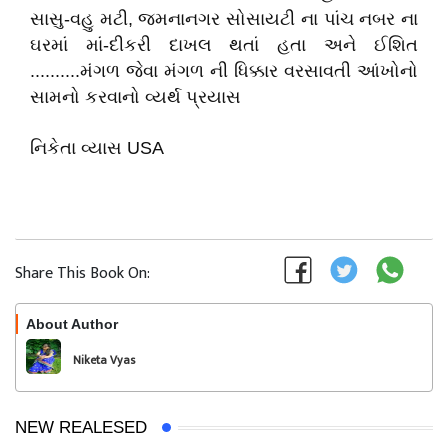
સાસુ-વહુ મટી, જમનાનગર સોસાયટી ના પાંચ નબર ના
ઘરમાં માં-દીકરી દાખલ થતાં હતા અને ઈશિત
..........મંગળ જેવા મંગળ ની ધિક્કાર વરસાવતી આંખોનો
સામનો કરવાનો વ્યર્થ પ્રયાસ
નિકેતા વ્યાસ USA
Share This Book On:
About Author
Follow
Niketa Vyas
NEW REALESED