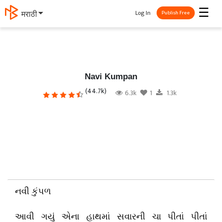
☰
Log In
मराठी
Publish Free
Navi Kumpan
(44.7k)
6.3k
1
1.3k
નવી કુંપળ
આવી ગયું એના હાથમાં સવારની ચા પીતાં પીતાં