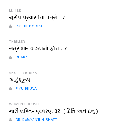
LETTER
યુરોપ પ્રવાસીના પત્રો - 7
RUSHIL DODIYA
THRILLER
રાત્રે બાર વાગ્યાનો ફોન - 7
DHARA
SHORT STORIES
અહંશૂન્ય
PIYU BHUVA
WOMEN FOCUSED
નારી શક્તિ- પ્રકરણ 32, ( દિતિ અને દનુ )
DR. DAMYANTI H. BHATT