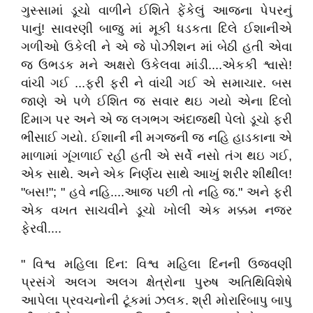
ગુસ્સામાં ડૂચો વાળીને ઈશિતે ફેંકેલું આજના પેપરનું
પાનું! સાવરણી બાજુ માં મૂકી ધડકતા દિલે ઈશાનીએ
ગળીઓ ઉકેલી ને એ જે પોઝીશન માં બેઠી હતી એવા
જ ઉભડક મને અક્ષરો ઉકેલવા માંડી....એકકી શ્વાસે!
વાંચી ગઈ ...ફરી ફરી ને વાંચી ગઈ એ સમાચાર. બસ
જાણે એ પળે ઈશિત જ સવાર થઇ ગયો એના દિલો
દિમાગ પર અને એ જ લગભગ અંદાજથી પેલો ડૂચો ફરી
ભીંસાઈ ગયો. ઈશાની ની મગજની જ નહિ હાડકાના એ
માળામાં ગૂંગળાઈ રહી હતી એ સર્વે નસો તંગ થઇ ગઈ,
એક સાથે. અને એક નિર્ણય સાથે આખું શરીર શીથીલ!
"બસ!"; " હવે નહિ....આજ પછી તો નહિ જ." અને ફરી
એક વખત સાચવીને ડૂચો ખોલી એક મક્કમ નજર
ફેરવી....
" વિશ્વ મહિલા દિન: વિશ્વ મહિલા દિનની ઉજવણી
પ્રસંગે અલગ અલગ ક્ષેત્રોના પુરુષ અતિથિવિશેષે
આપેલા પ્રવચનોની ટૂંકમાં ઝલક. શ્રી મોરારિબાપુ બાપુ