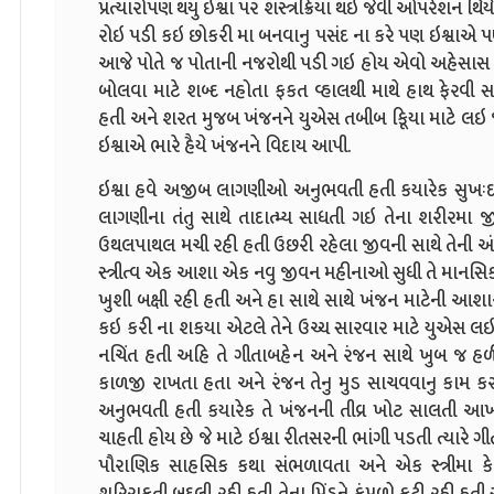
પ્રત્યારોપણ થયુ ઇશ્વા પર શસ્ત્રક્રિયા થઇ જેવી ઓપરેશન
રોઇ પડી કઇ છોકરી મા બનવાનુ પસંદ ના કરે પણ ઇશ્વાએ પણ
આજે પોતે જ પોતાની નજરોથી પડી ગઇ હોય એવો અહેસાસ થ
બોલવા માટે શબ્દ નહોતા ફકત વ્હાલથી માથે હાથ ફેરવી 
હતી અને શરત મુજબ ખંજનને યુએસ તબીબ કિૂયા માટે લઇ
ઇશ્વાએ ભારે હૈયે ખંજનને વિદાય આપી.
ઇશ્વા હવે અજીબ લાગણીઓ અનુભવતી હતી કયારેક સુખઃદ તો 
લાગણીના તંતુ સાથે તાદાત્મ્ય સાધતી ગઇ તેના શરીરમા જ
ઉથલપાથલ મચી રહી હતી ઉછરી રહેલા જીવની સાથે તેની અં
સ્ત્રીત્વ એક આશા એક નવુ જીવન મહીનાઓ સુધી તે માનસિક
ખુશી બક્ષી રહી હતી અને હા સાથે સાથે ખંજન માટેની
કઇ કરી ના શકયા એટલે તેને ઉચ્ચ સારવાર માટે યુએસ લઇ 
નચિંત હતી અહિ તે ગીતાબહેન અને રંજન સાથે ખુબ જ હ
કાળજી રાખતા હતા અને રંજન તેનુ મુડ સાચવવાનુ કામ ક
અનુભવતી હતી કયારેક તે ખંજનની તીવ્ર ખોટ સાલતી આખરે
ચાહતી હોય છે જે માટે ઇશ્વા રીતસરની ભાંગી પડતી ત્યારે ગ
પૌરાણિક સાહસિક કથા સંભળાવતા અને એક સ્ત્રીમા કેટલ
શરિરાકતી બદલી રહી હતી તેના પિંડને કુંપળો ફુટી રહી હ