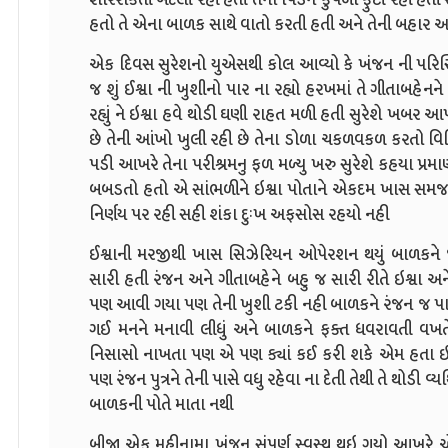
હતો તે એના બાળક સાથે વાતો કરતી હતી અને તેની બહાર આવ
એક દિવસ સુરેશનો યુએસથી કોલ આવ્યો કે ખંજન ની પરિસ્થિ
જ શું ઈશ્વા ની ખુશીનો પાર ના રહ્યો હરખમાં તે ગીતાબહેન
રહ્યું ને ઇશ્વા હવે થોડી ઘણી રાહત મળી હતી સુરેશે ખબર
છે તેની આંખો ખુલી રહી છે તેના ડોળા ચકળવકળ કરતો વિડ
પડી આખરે તેના પરીશ્રમનુ ફળ મળ્યુ ખરુ સુરેશે કહયા પ્રમાણે
બબડતો હતો એ સાંભળીને ઇશ્વા પોતાને એકદમ ખાસ સમજવા
નિર્ણય પર રહી સહી શંકા દુઃખ અફસોસ રહયો નહી
ઈશ્વાની મરજીથી ખાસ સિઝેરિયન ઓપેરશન થયું બાળકને જ
સારી હતી રંજન અને ગીતાબહેને બહુ જ સારી રીતે ઇશ્વા અને ત
પણ આવી ગયા પણ તેની ખુશી ટકી નહી બાળકને રંજન જ પા
ગઈ મનને મનાવી લીધું અને બાળકને ફક્ત ધવરાવતી વખતે 
નિસાસો નાખતા પણ એ પણ ક્યાં કઈ કરી શકે એમ હતા ઇશ
પણ રંજન પુત્રને તેની પાસે વધુ રહેવા ના દેતી તેથી તે થોડી 
બાળકની પોતે માતા નથી
બીજા એક મહીનામા ખંજન સંપુર્ણ સ્વસ્થ થઇ ગયો આખરે 