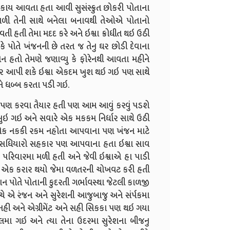
ાય આવતા હતા આવી સુસંસ્ક્રુત છોકરી પોતાના
વળી તેની સાથે બનેલા બનાવથી તેઓએ પોતાનો
વતી હતી તેમા મદદ કરે અને ઇશ્વા ક્રોધીત થઇ ઉઠી
કે પોતે ખંજનની છે તરત જ તેનુ ઘર છોડી દેવાના
 હતો તેમણે જણાવ્યુ કે ફોરેનથી આવતા મહીને
બર આપી શકે ઇશ્વા એકદમ ખુશ થઇ ગઇ પણ સાથે
ે ધબ્બ કરતા પડી ગઇ.
ઈ પણ કરવા તૈયાર હતી પણ આમ આવું કરવું પડશે
 સુઇ ગઇ અને સવારે એક મકકમ નિર્ધાર સાથે ઉઠી
ત એક નકકી રકમ નહોતા આપવાના પણ ખંજન માટે
ો સધિયારો સહકાર પણ આપવાના હતા ઇશ્વા સાવ
 પરિવારમા મળી હતી અને જેવી ઇશ્વાએ હા પાડી
ાથી એક કરાર થયો જેમા વળતરની ચોખવટ કરી હતી
 પોતે પોતાની કુદરતી ગર્ભાવસ્થા જેટલી કાળજી
ંચે એ રંજન અને સુરેશની આજુબાજુ અને સંર્પકમા
નહી અને એગ્રીમેંટ અને સહી સિકકા પણ થઇ ગયા
ટલમા ગઇ અને ત્યા તેના ઉદરમા સુરેશના બીજનુ