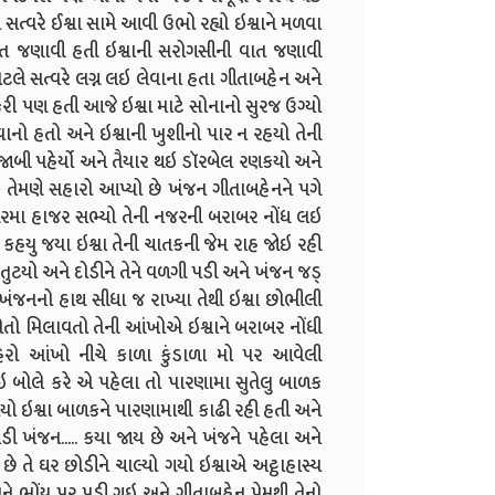
ત્વરે ઈશ્વા સામે આવી ઉભો રહ્યો ઇશ્વાને મળવા
ત જણાવી હતી ઇશ્વાની સરોગસીની વાત જણાવી
લે સત્વરે લગ્ન લઇ લેવાના હતા ગીતાબહેન અને
ે કરી પણ હતી આજે ઇશ્વા માટે સોનાનો સુરજ ઉગ્યો
નો હતો અને ઇશ્વાની ખુશીનો પાર ન રહયો તેની
ંજાબી પહેર્યો અને તૈયાર થઇ ડૉરબેલ રણકયો અને
ે તેમણે સહારો આપ્યો છે ખંજન ગીતાબહેનને પગે
 ઘરમા હાજર સભ્યો તેની નજરની બરાબર નોંધ લઇ
કહયુ જયા ઇશ્વા તેની ચાતકની જેમ રાહ જોઇ રહી
તુટયો અને દોડીને તેને વળગી પડી અને ખંજન જડ્
ખંજનનો હાથ સીધા જ રાખ્યા તેથી ઇશ્વા છોભીલી
 મિલાવતો તેની આંખોએ ઇશ્વાને બરાબર નોંધી
ચહેરો આંખો નીચે કાળા કુંડાળા મો પર આવેલી
કઇ બોલે કરે એ પહેલા તો પારણામા સુતેલુ બાળક
યો ઇશ્વા બાળકને પારણામાથી કાઢી રહી હતી અને
ી ખંજન..... કયા જાય છે અને ખંજને પહેલા અને
ે તે ઘર છોડીને ચાલ્યો ગયો ઇશ્વાએ અટ્ઠાહાસ્ય
ભોંય પર પડી ગઇ અને ગીતાબહેન પ્રેમથી તેનો