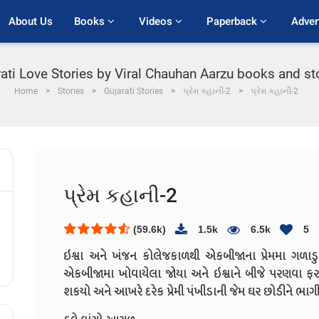
About Us
Books 
Videos 
Paperback 
Adver
rati Love Stories by Viral Chauhan Aarzu books and sto
Home
Stories
Gujarati Stories
પ્રેમ કહાની-2
પ્રેમ કહાની-2
પ્રેમ કહાની-2
(59.6k)
1.5k
6.5k
5
ઇશ્વા અને ખંજન કોલેજકાળથી એકબીજાના પ્રેમમા ગળાડુબ
એકબીજામા ખોવાયેલા જોયા અને ઇશ્વાને બીજે પરણવા ફર
શકયો અને આખરે દરેક પ્રેમી પંખીડાની જેમ ઘર છોડીને ભા