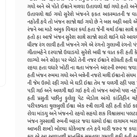
ગયો અને એ પોતે ઈશ્વાને મળવા ઉતાવળો થઇ ગયો હતો અને સ
ઉતાવળો થઇ ગયો સુરેશે ખંજનને ફકત અકસ્માતની જ વા
નહોતી હવે તો ખંજન સાજો થઇ ગયો છે ને બસ અહી આવે એટ
રંજને આ માટે અમુક વિચાર કર્યા હતા જેની ચર્ચા ઇશ્વા સાથ
હતો હા આજે ખંજન સુરેશ સાથે સાજો સારો થઇને ઘરે આવવા
ધીરજ રંગ લાવી હતી ખંજનને ગમે એ રંગનો ગુલાબી રંગનો પ
ગીતાબહેને દરવાજો ઉઘાડયો સુરેશે બધી જ વાત કરી હતી ક
લાગ્યો અને સોફા પર બેઠો તેની નજર ઇશ્વાને શોધતી હતી
રહયા હતા વધારે ખોટી ના થતા ખંજનને અંદરની રુમમા જવા 
હતી ખંજન રુમમા ગયો અને બન્નેની નજરો મળી ઇશ્વાનો સંયમ 
ની જેમ ઉભો રહી ગયો બે ઘડી ઇશ્વા તેમ જ વળગી રહી પણ 
પડી ગઇ અને અળગી થઇ ગઇ હવે તો ખંજન આંખો પણ નહોતો
હતી પ્રસુતી પછીનુ ફુલેલુ પેટ બેડોળ અંગો કાંતિહીન 
પરીપક્વતા ચુલબુલી ઇશ્વા એક સ્ત્રી લાગી રહી હતી કોઇ 
રોવા માંડયુ અને ખંજનનો રહયો સહયો શક વિશ્વાસમા પલટા
ખંજન ગુસ્સાથી રુમની બહાર જવા ધસ્યો ઇશ્વા લગભગ બરાડ
આખરી શબ્દો બોલ્યા ધોકેબાજ તને હવે મારી જરુર જ કયા છ
કયુ એ આ આઘાતથી માનસિક સમતુલા ગુમાવી ચુકી હતી અને 