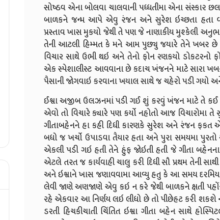
સોષ્ઠવ એના બોલવા ચાલવાની પધ્ધતીમા એના સંસ્કાર છલક
બાળકને જન્મ આપે એવુ રંજન અને સુરેશ ઇચ્છતા હતા 
પ્રસ્તાવ ખાસ મુકયો જેથી તે પણ જે નાણાકીય મુશ્કેલી અનુભ
તેની આટલી હિમ્મત કે મને આમ પુછ્યુ જયારે તેને ખબર છે 
વિચાર સાથે ઉભી થઇ અને તેનો ફોન રણકયો ડોકટરનો ફોન
એક સ્પેશાલીસ્ટ આવવાના છે કદાચ ખંજનને માટે સારા ખ
પૈસાની જોગવાઇ કરવાના ખયાલ સાથે જ ચહેરો પડી ગયો અન
ઈશ્વા અજીબ ઉલઝનમાં પડી ગઈ શું કરવું ખંજન માટે તે ક
એવો તો વિચારે ક્યારે પણ કર્યો નહોતો આજ વિચારોમા તે
ગીતાબહેનને હા કહી દિધી કારણકે સુરેશ અને રંજન ફક
બધો જ ખર્ચો ઉપાડવા તૈયાર હતા અને પુરા સમયમા પુરત
એકલી પડી ગઇ હતી તેને હુંફ જોઇતી હતી જે ગીતા બહેનના
એટલે તરત જ કાર્યવાહી ચાલુ કરી દિધી સૌ પ્રથમ તેની સ
અને ઇશ્વાને ખાસ જણાવવામા આવ્યુ હતુ કે આ સમય દરમિયાન
લેવી જાણે અણજાણે એવુ કઇ ન કરે જેથી બાળકને ક્ષતી પહો
રહે એકવાર આ નિર્ણય લઇ લીધો છે તો પીછેહટ કરી શકશે 
ડરતી હિચકીચાતી ચિંતિત ઇશ્વા ગીતા બહેન સાથે હોસ્પિ