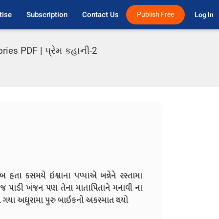
tise
Subscription
Contact Us
Publish Free
Log In 
ries PDF | પ્રેમ કહાની-2
 હતા કસમયે ઇશ્વાના પપ્પાએ બન્નેને રસ્તામા
જ પાડી ખંજન પણ તેના માતાપિતાને મનાવી ના
ગી ગયા અધુરામા પુરુ બાઈકનો અકસ્માત થયો