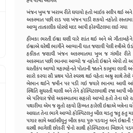
હવે વાંચો આગળ
ખંજન ખુબ જ ખરાબ રીતે ઘવાયો હતો બાઇક સ્લીપ થઇ અને મ
અકસ્માત પછી રાડ પણ ખંજન પાડી શકયો નહોતો રસ્તામા પ
આવ્યુ તાત્કાલીક ધોરણે મદદ આપી હોસ્પીટલમા લઇ ગયા
હીબકા ભરતી ઇશ્વા ઘણી વારે શાંત થઇ અને એ ગીતાબહેને 
ઇશ્વાએ ઘરેથી ભાગીને આવ્યાની વાત જણાવી પેલી સ્ત્રીએ ઉંડ
હકીકત જણાવી ખંજન અકસ્માતમા ખુબ જ ગંભીર રીતે 
અકસ્માત પછી ભાનમા આવ્યો જ નહોતો ઇશ્વાને એવો તો આઘાત
ધરતીકંપ આવ્યો મહામહેનતે પોતાની જાતને કાબુમા લાવી અ
સારો કરવા સૌ પ્રથમ પોતે સ્વસ્થ થઇ વહેતા અશ્રુ સાથે તેણ
બેભાન થઇને જમીન પર પડી ગઇ જયારે ભાનમા આવી આંસ
સ્થિતિ સુધરતી ચાલી અને તેને હોસ્પિટલમાથી રજા આપી બીલ
એ પરિવાર જેણે અકસ્માતમા સહારો આપ્યો હતો તેના ઘરે 
પથારીમા એમ જ સુતો રહયો હિમ્મત હારેલી ઇશ્વાએ બન્નેના ઘ
આઘાત તેના ભાગે આવ્યો હોસ્પિટલનુ બીલ ચડતુ જતુ હતુ મ
પગાર સામે આઇસીયુનુ બીલ કયા પુરુ પડવાનુ અને ઇશ્વાન
ઘરથી ભાગેલી છોકરી જેનો સાથી હોસ્પિટલના બિછાને પડય