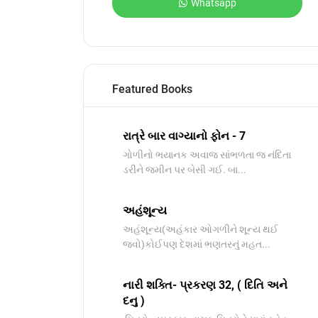
Whatsapp
Featured Books
રાત્રે બાર વાગ્યાનો ફોન - 7
ગોળીનો ભયાનક અવાજ સાંભળતા જ નંદિતા
ડરીને જમીન પર બેસી ગઈ. બા...
અહંશૂન્ય
અહંશૂન્ય(અહંકાર ઓગળીને શૂન્ય થઈ
જવો)કોઈપણ દેશમાં ભણતરનું મહત...
નારી શક્તિ- પ્રકરણ 32, ( દિતિ અને
દનુ )