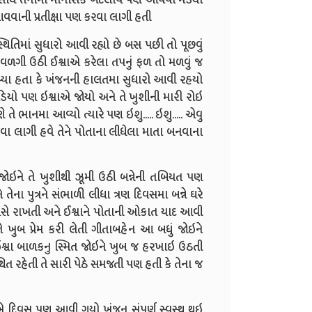
વાની પ્રતીક્ષા પણ કરવા લાગી હતી
તિમાં સુધારો આવી રહ્યો છે બસ પછી તો પૂછવું
ને વળગી ઉઠી ઈશ્વાએ કરેલા તપનું ફળ તો મળવું જ
 આપ્યા હતા કે ખંજનની હાલતમા સુધારો આવી રહયો
િયો પણ ઇશ્વાએ જોયો અને તે ખુશીની મારી રોઇ
 તે ભાનમા આવ્યો ત્યારે પણ ઇશુ..... ઇશુ..... એવુ
 લાગી હવે તેને પોતાના લીધેલા માતા બનવાના
ોઇને તે ખુશીથી ઝૂમી ઉઠી બન્નેની તબિયત પણ
ેના પુત્રને સંભાળી લીધા ત્રણ દિવસમા બન્ને ઘરે
સે રાખતી અને ઈશ્વાને પોતાની ઓકાત યાદ આવી
ખુબ પ્રેમ કરી લેતી ગીતાબહેન આ બધું જોઇને
્વા બાળકનુ સ્મિત જોઇને ખુબ જ હરખાઇ ઉઠતી
વ્યથિત રહેતી તે સારી પેઠે સમજતી પણ હતી કે તેના જ
એ દિવસ પણ આવી ગયો ખંજન સંપૂર્ણ સ્વસ્થ થઇ