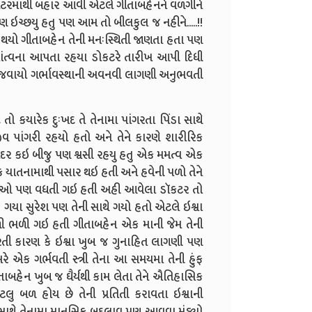
 થિયેટરમાથી બહાર આવી એટલે ગીતાબહેનને વળગીને
 ઇચ્છયુ હતુ પણ આમ તો બીલકુલ જ નહીને.....!!
યો ગીતાબહેન તેની મનઃસ્થિતી જાણતા હતા પણ
સાંત્વના આપતા રહયા ડોકટરે તારીખ આપી દિધી
 જવાયો ગર્ભાવસ્થાની અવનવી લાગણી અનુભવતી
કયારેક દુઃખદ તે તેનામા પાંગરતા પિંડા સાથે
ીવ પાંગરી રહયો હતો અને તેને કારણે શારીરિક
દર કઇ બીજુ પણ શ્વસી રહયુ હતુ એક મમત્વ એક
 યાતનામાથી પસાર થઇ હતી અને હવેની પળો તેને
 આશાઓ પણ વધતી ગઇ હતી અહી આવેલા ડૉકટર તો
ગયા સુરેશ પણ તેની સાથે ગયો હતો એટલે ઇશ્વા
ળી ભળી ગઇ હતી ગીતાબહેન એક માની જેમ તેની
રતી કારણ કે ઇશ્વા ખુબ જ ગુનાહિત લાગણી પણ
 એક ગર્ભવતી સ્ત્રી તેના આ સમયમા તેની હુંફ
ીતાબહેન ખુબ જ ઘૈર્યથી કામ લેતા તેને ઐતિહાસિક
ુ બળ હોય છે તેની પ્રતિતી કરાવતા ઇશ્વાની
તી સાથે તેનામા માનસિક બદલાવ પણ આવવા મંડ્યો