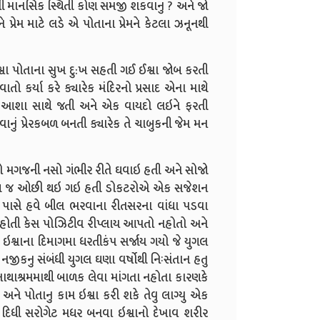
ીની માનસિક સ્થિતી કોણ સમજી શકવાનુ ? અને જો
્રેમ માટે લડે એ પોતાના પ્રેમને કેટલા ઝનૂનથી
શ્વા પોતાના સુખ દુ:ખ સહતી ગઈ ઈશ્વા જોબ કરતી
 કર્યા કરે ક્યારેક મંદિરનો પ્રસાદ એના માથે
એક આશા સાથે જતી અને એક વાયદો લઇને ફરતી
નું પ્રેરકબળ બનતી ક્યારેક તે ચાબુકની જેમ મન
ો મગજની નસો ગંભીર રીતે ઘવાઇ હતી અને સોજો
ખુબ જ ઓછી થઇ ગઇ હતી ડોકટરોએ એક સજેશન
વા પાસે હવે બીલ ભરવાના રીતસરના વાંધા પડવા
નહોતી કેસ પોઝિટીવ રીપ્લાય આપતો નહોતો અને
ે ઇશ્વાના દિમાગમા ધરતીકંપ સર્જાય ગયો જે યુગલ
ુ નજીકનુ સંબંધી યુગલ ઘણા વર્ષોથી નિઃસંતાન હતુ
ાથાશ્રમમાથી બાળક લેવા માંગતા નહોતા કારણકે
 અને પોતાનુ કામ ઇશ્વા કરી શકે તેવુ લાગ્યુ એક
ી દિધી સરોગેટ મધર બનવા ઇશ્વાનો દેખાવ શરીર