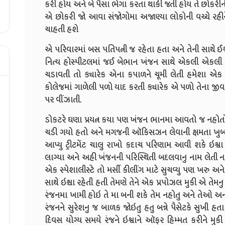
કરી હોય અને બે પૈસા ભેગા કરતા થાકી જતી હોય તે છોકર
એ છોકરી જો આવા સંજોગોમા અજાણ્યા લોકોની વચ્ચે રહીને પ
ચાહતી હશે
એ પરિવારમાં બસ પતિપત્ની જ રહેતા હતા અને તેની સાથે ઈ
નિત્ય હોસ્પીટલમાં જઈ બેભાન ખંજન સાથે એકલી એકલી વાતો
ચડાવતી તો ક્યારેક એના કપાળને ચૂમી લેતી હમેશા 
કોલેજમાં ગાળેલી પળો યાદ કરતી ક્યારેક એ પળો તેના જીવવા
પર વીંઝાતી.
ડોકટરે ઘણા પ્રયત્ન કયા પણ ખંજન ભાનમા આવતો જ નહોત
ચડી ગયો હતો અને મગજની ઑકિસઝન લેવાની ક્ષમતા 
આપ્યુ ટ્રીટમેંટ ચાલુ રાખો કદાચ પરિણામ આવી શકે ઇશ્
લાગ્યા અને અહી ખંજનની પરિસ્થિતી બદલવાનુ નામ લેતી 
એક સ્પેશાલીસ્ટે તો મર્સી કીલીંગ માટે સુચવ્યુ પણ ખરુ અન
સાથે ઇશ્ચા રહેતી હતી તેમણે તેને એક પ્રપોઝલ મુકી એ તેમન
રંજનમા ખામી હોઇ તે મા બની શકે તેમ નહોતુ અને તેઓ અન
રંજનને સુરેશનુ જ બાળક જોઇતુ હતુ બન્ને પૈસેટકે સુખી હતા
દિવસ યોગ્ય સમયે રંજને ઇશ્વાને ઑફર હિમ્મત કરીને મુક