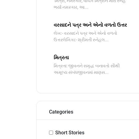
મિત્રો, નમસ્કાર, વાચક મિત્રોને મારાં સ્નેહ
ભર્યા નમસ્કાર, આ...
વરસાદને પત્ર અને એનો વળતો ઉત્તર
લેખ:- વરસાદને પત્ર અને એનો વળતો
ઉત્તરલેખિકા:- શ્રીમતી સ્નેહલ...
મિત્રતા
મિત્રતા: જીવનને સમૃદ્ધ બનાવતો સૌથી
અમૂલ્ય સંબંધજીવનમાં માણસ...
Categories
Short Stories