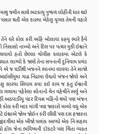
ાથુ જમીન સાથે ભટકાયુ પુષ્કળ લોહીની ધાર થઇ
સાર થતી એક કારમા બેઠેલુ યુગલ તેમની વહારે
તેને ઘરે કોલ કરી અહિ બોલાવા કહયુ ભારે હૈયે
ો નિસાસો નાખ્યો અને દિલ પર પત્થર મુકી ઇશ્વાને
ઘવાયો હતો છેલ્લા ચોવીસ કલાકમા એટલે કે
 લાગ્યો કે જાણે તેના સપનાની દુનિયામ પ્રચંડ
ને એ જ ઘડીથી ખંજનને ભાનમા લાવવા તેને સાજો
ે આઇસીયુમા ગાઢ નિંદ્રામા ઉંઘતો ખંજન જોયો અને
ુ સારવા સિવાય કયા કઇ કામ જ હતુ ઇશ્વાની
 ગળામા પહેરેલા સોનાનો ચેન વહેચીને ભર્યુ અને
રહી અઠવાડીયુ પંદર દિવસ મહિનો થયો પણ ખંજન
રે કોલ કરી મદદ માંગી પણ જાકારો મળ્યો વધુ એક
ાટે ઇશ્વાએ જોબ જોઇન કરી લીધી પણ દસ હજારના
ી જીંદગીમા એક બીજો વળાંક આવ્યો એક નિઃસહાય
ો હોય જેના ભવિષ્યની ડૉકટરે પણ ચિંતા વ્યકત