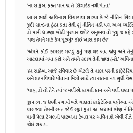
‘ના સાહેબ, ફક્ત પાન જ. તે સિગારેટ નથી પીતા.’
આ સાંભળી અવિનાશ વિચારાવા લાગ્યા કે જો નીતિન સિગારેટ 
જુદી બ્રાન્ડના ઠુંઠા હતા તેથી શું નીતિન નહી પણ અન્ય વ્યક
તો મારી ધારણા ખોટી પુરવાર થશે? અનુભવ તો જુદું જ કહે છે
‘પણ તેમને માટે કેમ પૂછ્યું? કોઈ ખાસ કામ છે?’
‘એમને કોઈ કામસર મળવું હતું પણ ઘર બંધ જોયુ અને તેનું
આટલામાં ગયા હશે અને તમને કદાચ તેની જાણ હશે.’ અવિનાશે
‘હા સાહેબ, આજે રવિવાર છે એટલે તે નાકા પરની કાફેટેરિય
અને દર રવિવારે પોતાના મિત્રો સાથે ત્યાં રાતના નવ સુધી ચેસ 
‘વાહ, તો તો તેને ત્યાં જ મળીએ. કામથી કામ અને વળી ઘણા
જીપ ત્યાં જ ઉભી રખાવી બન્ને ચાલતાં કાફેટેરિયા પહોંચ્યા. 
ચાર જણ તેમની રમત જોઈ રહ્યાં હતાં. આ બધામાં કોણ નીત
માની પેલા ટેબલની પાછળના ટેબલ પર અવિનાશે એવી રીતે સ્
જોઈ શકાય.