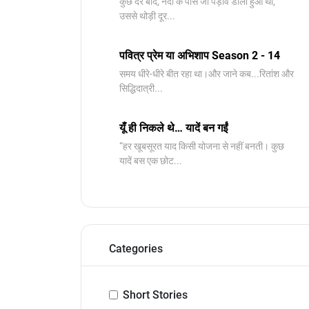
कुछ देर बाद, नदी के पास जो पड़ाव डाला हुआ था,
उससे थोड़ी दूर...
पवित्र प्रेम या अभिशाप Season 2 - 14
समय धीरे-धीरे बीत रहा था।और जाने कब...रितांश और
सिद्धिदात्री...
यूँ ही निकले थे… यादें बन गईं
“हर खूबसूरत याद किसी योजना से नहीं बनती। कुछ
यादें बस एक छोट...
Categories
Short Stories