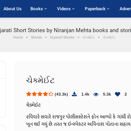
About Us
Books 
Videos 
Paperback 
Adver
arati Short Stories by Niranjan Mehta books and stori
Home
Stories
Gujarati Stories
ચેક્મેઈટ
ચેક્મેઈટ
ચેક્મેઈટ
(43.3k)
1.4k
5.3k
2
ચેક્મેઇટ
રવિવારે સવારે રાજપુર પોલીસસ્ટેશને ફોન આવ્યો કે ગાંધી ર
ખૂન થઈ ગયું છે. તરત જ ઇન્સ્પેકટર અવિનાશ પોતાના સહાયક બર