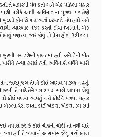
ગલો હતો. તે બહારથી બંધ હતો અને એક મહિલા બહાર
મવાળી તરીકે આપી. અવિનાશના પૂછવા પર તેણે
જો ખુલ્લો હોય છે પણ આજે દરવાજો બંધ હતો અને
 લાગી. ત્યારબાદ નજર કરતાં દીવાનખાનાની એક
ોલાવું. પણ ત્યાં જઈ જોયું તો તેના હોંશ ઉડી ગયા.
િ ખુરશી પર ઢળેલી હાલતમાં હતી અને તેની પીઠ
 મારીને હત્યા કરાઈ હતી. અવિનાશે બર્વેને બારી
તેની જાણમુજબ તેમને કોઈ આગળ પાછળ ન હતું.
 તે કરતી. તે માટે તેને પગાર પણ સારો આપતા એવું
 ન તો કોઈ મળવા આવતું ન તે કોઈને મળવા બહાર
કલા એકલા ચેસ રમતાં. કોઈ એકલા એકલા કેમ રમી
ાં જઈ તપાસ કરે કે કોઈ ચીજની ચોરી તો નથી થઈ.
શ જ્યાં હતી તે જગ્યાની આસપાસ જોયું. પછી લાશ