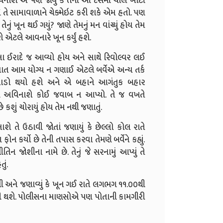
નાશે એ પણ જોયું કે તેની આ દસમી ચાલ ખોટી
ે તે સામાવાળાને ચેક્મેઇટ કરી શકે એમ હતો. પણ
ું ખૂન થઈ ગયું? જાણે તેમનું મન વાંચ્યું હોય તેમ
 એટલે આવનારે ખૂન કર્યું હશે.
ા ઈરાદે જ આવ્યો હોય અને સાથે રિવોલ્વર લઈ
 વાત આમ યોગ્ય ન ગણાઈ એટલે બર્વેએ અન્ય તર્ક
 ધૂમાડો થયો હશે અને એ બહાને આગંતુક બહાર
માની અવિનાશે કોઈ જવાબ ન આપ્યો. તે જ વખતે
કશું ચોરાયું હોય તેમ નથી જણાતું.
 તે ઉઠાવી જોતાં જણાયું કે છેલ્લો કોલ રાતે
કર્યો છે તેની તપાસ કરવા તેમણે બર્વેને કહ્યું.
તિન જોશીના નામે છે. તેનું જે સરનામું આપ્યું તે
ું.
તી અને જણાવ્યું કે ખૂન ગઈ રાતે લગભગ ૧૧.૦૦થી
ક્કી થશે. પોલીસના માણસોએ પણ પોતાની કામગીરી