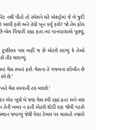
નથી પીતો તો રમેશને ઘરે એશટ્રેમાં જે બે જુદી
્તિ આવી હશે અને તેણે ખૂન કર્યું હશે? જો તેમ હોય
 એમ વિચારી રહ્યા હતા ત્યાં પાનવાળાએ પૂછ્યું,
 ટૂવ્હીલર પણ અહીં જ છે એટલે લાગ્યું કે તેઓ
 તીર ચલાવ્યું.
ામાં ચેસ રમતાં હશે. ચેસના તે ગજબના શોખીન છે
રમે છે.’
 વખતે ચેસ રમવાની તક મળશે.’
અંદર એક ખૂણે બે જણ ચેસ રમી રહ્યાં હતાં અને ત્રણ
િન તેની ખબર ન હતી એટલે થોડી રાહ જોવી પડશે
થાન જમાવ્યું જેથી પેલા ટેબલ પર ચાલતો નજારો