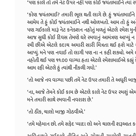
‘પણ કાલે તો તમે નેટ ઉપર નહી પણ કોઈ જયંતભાઈને ત્યાં રમ
‘કોણ જયંતભાઈ? તમારી ભૂલ થતી લાગે છે. હું જયંતભાઈને ત્
આમેય તે હું કોઈ જયંતભાઈને નથી ઓળખતો. આમ તો હું અ
પણ ગઈકાલે મારૂં નેટ કનેક્શન નહોતું મળતું એટલે રમેશ મુન
આજ સુધી કોઈ દિવસ તેમણે ઘરે રમવાનું આમંત્રણ આપ્યું ન
રમી છીએ એટલે કદાચ અમારી સારી મિત્રતા થઈ હશે માટે 
આપ્યું. મને પણ નવાઈ તો લાગી પણ ના ન કહી શક્યો. અમે 
નહોતી થઈ પણ ૧૧.૦૦ વાગ્યા હતા એટલે રમેશભાઈએ કહ્યું 
આમ રહી એટલે હું ત્યાંથી નીકળી ગયો.’
‘તો આજે નવ વાગ્યા પછી તમેં નેટ ઉપર તમારી તે અધૂરી બાજ
‘ના, આજે તેમને કોઈ કામ છે એટલે કાલે નેટ ઉપર રમશું એમ 
મને તમારી સાથે રમવાની નવરાશ છે.’
‘તો ઠીક, ચાલો બાજી ગોઠવીએ.’
‘તમે મહેમાન છો. તમે સફેદ પ્યાદા લો અને ચાલની શરૂઆત કર