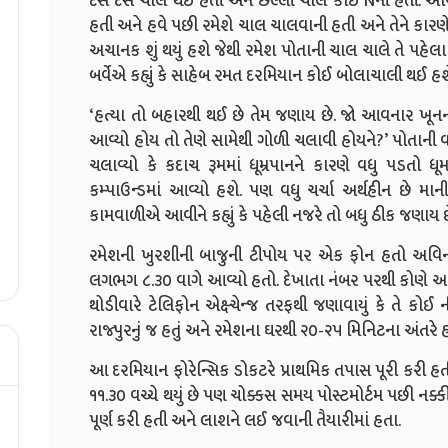
દસ દસ ચાલ થઈ હતી અને છેલ્લી ચાલ કોઈ Nની હતી. અવિ
હતી અને હવે પછી રમેશે ચાલ ચાલવાની હતી અને તેને કારણ
અચાનક શું થયું હશે જેથી રમેશ પોતાની ચાલ ચાલે તે પહેલા તેન
બર્વેએ કહ્યું કે સાહેબ રમત દરમિયાન કોઈ બોલાચાલી થઈ હશે
‘હત્યા તો બહારથી થઈ છે તેમ જણાય છે. જો આવનાર ખૂનન
આવ્યો હોય તો તેણે સામેથી ગોળી ચલાવી હોયને?’ પોતાની
ચલાવ્યો કે કદાચ રૂમમાં ધૂમ્રપાનને કારણે વધુ પડતો
કમ્પાઉન્ડમાં આવ્યો હશે. પણ વધુ ચર્ચા અર્થહીન છે 
કામવાળીએ આવીને કહ્યું કે પહેલી નજરે તો બધુ ઠીક જણાય છે 
રમેશની ખુરશીની બાજુની ટીપોય પર એક ફોન હતો અવિનાશે
લગભગ ૮.૩૦ વાગે આવ્યો હતો. દેખાતા નંબર પરથી કોણે આ ફોન 
થોડીવારે ટેલિફોન એક્ષ્ચેન્જ તરફથી જણાવાયું કે તે કોઈ ની
રાજ્પુરનું જ હતું અને રમેશના ઘરથી ૨૦-૨૫ મિનિટના અંતરે હત
આ દરમિયાન ફોરેન્સિક ડોકટરે પ્રાથમિક તપાસ પૂરી કરી હ
૧૧.૩૦ વચ્ચે થયું છે પણ ચોક્કસ સમય પોસ્ટમોર્ટમ પછી ન
પૂર્ણ કરી હતી અને લાશને લઈ જવાની તૈયારીમાં હતા.