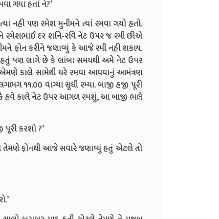
વા ગયા હતાં ને?’
યાં નહી પણ રમેશ મુનીમને ત્યાં રમવા ગયો હતો.
ને રમેશભાઈ દર શનિ-રવિ નેટ ઉપર જ રમી છીએ
ીમને ફોન કરીને જણાવ્યું કે આજે રમી નહી શકાય.
 હતું પણ લાગે છે કે લાંબા સમયથી અમે નેટ ઉપર
એમણે કાલે સામેથી ઘરે રમવા આવવાનું આમંત્રણ
લગભગ ૧૧.૦૦ વાગ્યા સુધી રમ્યા. બાજી હજી પૂરી
કે હવે કાલે નેટ ઉપર આગળ રમશું, આ બાજી ભલે
ી પૂરી કરશો ?’
તેમણે ફોનથી આજે સવારે જણાવ્યું હતું એટલે તો
ો.’