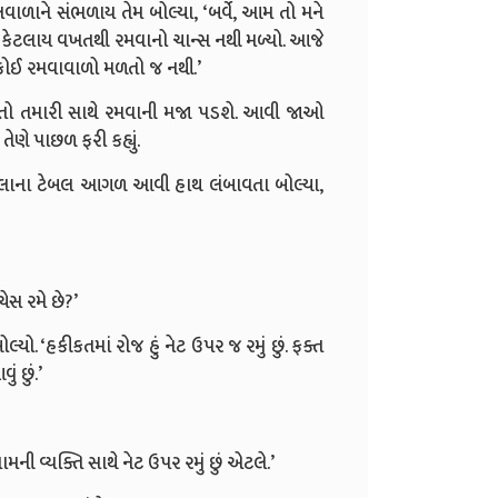
ાળાને સંભળાય તેમ બોલ્યા, ‘બર્વે, આમ તો મને
ેટલાય વખતથી રમવાનો ચાન્સ નથી મળ્યો. આજે
 કોઈ રમવાવાળો મળતો જ નથી.’
 તો તમારી સાથે રમવાની મજા પડશે. આવી જાઓ
ણે પાછળ ફરી કહ્યું.
ેલાના ટેબલ આગળ આવી હાથ લંબાવતા બોલ્યા,
ેસ રમે છે?’
યો. ‘હકીકતમાં રોજ હું નેટ ઉપર જ રમું છું. ફક્ત
ં છું.’
ી વ્યક્તિ સાથે નેટ ઉપર રમું છું એટલે.’