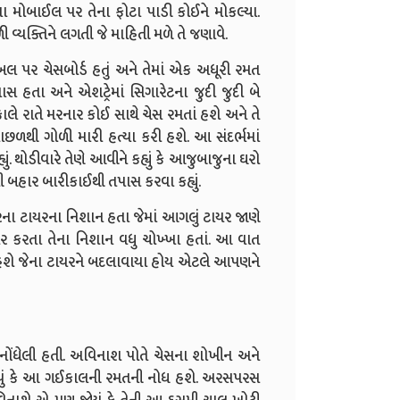
 મોબાઈલ પર તેના ફોટા પાડી કોઈને મોકલ્યા.
ી વ્યક્તિને લગતી જે માહિતી મળે તે જણાવે.
 પર ચેસબોર્ડ હતું અને તેમાં એક અધૂરી રમત
સ હતા અને એશટ્રેમાં સિગારેટના જુદી જુદી બે
કાલે રાતે મરનાર કોઈ સાથે ચેસ રમતાં હશે અને તે
પાછળથી ગોળી મારી હત્યા કરી હશે. આ સંદર્ભમાં
ં. થોડીવારે તેણે આવીને કહ્યું કે આજુબાજુના ઘરો
ની બહાર બારીકાઈથી તપાસ કરવા કહ્યું.
લરના ટાયરના નિશાન હતા જેમાં આગલું ટાયર જાણે
ાયર કરતા તેના નિશાન વધુ ચોખ્ખા હતાં. આ વાત
છા હશે જેના ટાયરને બદલાવાયા હોય એટલે આપણને
નોંધેલી હતી. અવિનાશ પોતે ચેસના શોખીન અને
ાયું કે આ ગઈકાલની રમતની નોધ હશે. અરસપરસ