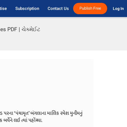
tise
Subscription
Contact Us
Publish Free
Log In 
es PDF | ચેક્મેઈટ
ોડ પરના ‘પંચામૃત’ બંગલાના માલિક રમેશ મુનીમનું
્વેને લઈ ત્યાં પહોંચ્યા.