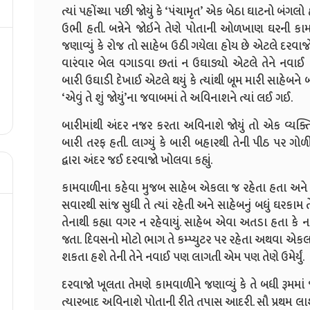
ત્યાં પહોંચ્યા પછી જોયું કે ‘પંચામૃત’ એક બેઠા ઘાટનો બં
ઉભી હતી. બન્નેને જોઇને તેણે પોતાની ઓળખાણ ઘરની કા
જણાવ્યું કે રોજ તો સાહેબ ઉઠી ગયેલા હોય છે એટલે દરવા
વારંવાર બેલ વગાડવા છતાં ન ઉઘાડ્યો એટલે તેને નવાઈ
બારી ઉઘાડી દેખાઈ એટલે થયું કે ત્યાંથી બૂમ મારી સાહેબને બ
‘એવું તે શું જોયું’ના જવાબમાં તે અવિનાશને ત્યાં લઈ ગઈ.
બારીમાંથી અંદર નજર કરતા અવિનાશે જોયું તો એક વ્યક્ત
બારી તરફ હતી. લાગ્યું કે બારી બહારથી તેની પીઠ પર ગોળી
દ્વારા અંદર જઈ દરવાજો ખોલવા કહ્યું.
કામવાળીના કહેવા મુજબ સાહેબ એકલા જ રહેતા હતા અને 
સવારથી સાંજ સુધી તે ત્યાં રહેતી અને સાહેબનું બધું ઘરકામ
તેનાથી કહ્યા વગર ન રહેવાયું. સાહેબ એવા અતડા હતા કે
જતા. દિવસનો મોટો ભાગ તે કમ્પ્યુટર પર રહેતા અથવા એ
શકતા હશે તેની તેને નવાઈ પણ લાગતી એમ પણ તેણે ઉમેર્યું.
દરવાજો ખૂલતા તેમણે કામવાળીને જણાવ્યું કે તે બધી રૂમમ
ત્યારબાદ અવિનાશે પોતાની રીતે તપાસ આદરી. સૌ પ્રથમ લા