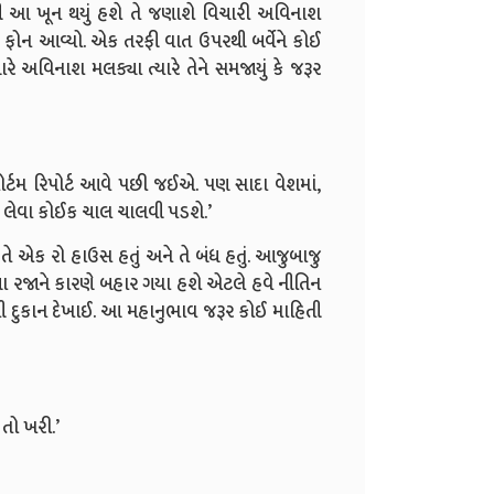
્વરથી આ ખૂન થયું હશે તે જણાશે વિચારી અવિનાશ
ક ફોન આવ્યો. એક તરફી વાત ઉપરથી બર્વેને કોઈ
ે અવિનાશ મલક્યા ત્યારે તેને સમજાયું કે જરૂર
ોર્ટમ રિપોર્ટ આવે પછી જઈએ. પણ સાદા વેશમાં,
ં લેવા કોઈક ચાલ ચાલવી પડશે.’
ે તે એક રો હાઉસ હતું અને તે બંધ હતું. આજુબાજુ
બધા રજાને કારણે બહાર ગયા હશે એટલે હવે નીતિન
ાનની દુકાન દેખાઈ. આ મહાનુભાવ જરૂર કોઈ માહિતી
તો ખરી.’