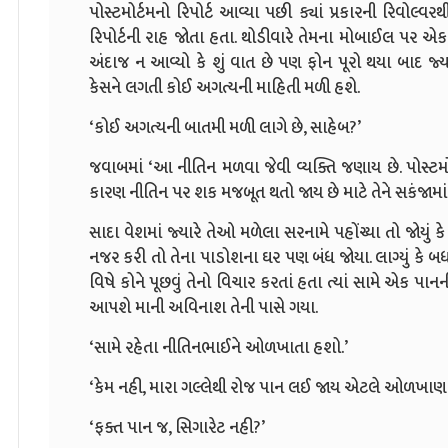
પોસ્ટમોર્ટમનો રિપોર્ટ આવ્યા પછી ક્યાં પ્રકારની રિવોલ
રિપોર્ટની રાહ જોતા હતા. થોડીવારે તેમના મોબાઈલ પર એ
અંદાજ ન આવ્યો કે શું વાત છે પણ ફોન પૂરો થયા બાદ જ્યાર
કેસને લગતી કોઈ અગત્યની માહિતી મળી હશે.
‘કોઈ અગત્યની બાતમી મળી લાગે છે, સાહેબ?’
જવાબમાં ‘આ નીતિન મળવા જેવી વ્યક્તિ જણાય છે. પોસ્ટમ
કારણ નીતિન પર શક મજબૂત થતો જાય છે માટે તેને સકંજામા
સાદા વેશમાં જ્યારે તેઓ મળેલા સરનામે પહોંચ્યા તો જોયું ક
નજર કરી તો તેના પાડોશના ઘર પણ બંધ જોયા. લાગ્યું કે 
વિષે કોને પૂછવું તેનો વિચાર કરતાં હતા ત્યાં સામે એક પ
આપશે માની અવિનાશ તેની પાસે ગયા.
‘સામે રહેતા નીતિનભાઈને ઓળખાતા હશો.’
‘કેમ નહી, મારા ગલ્લેથી રોજ પાન લઈ જાય એટલે ઓળખાણ 
‘ફક્ત પાન જ, સિગારેટ નહી?’