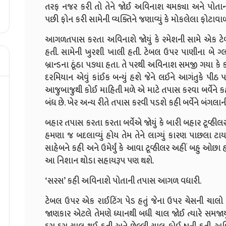
તરફ નજર કરી તો તેને જોઈ અવિનાશ ચમક્યા અને પોતાના
પછી ફોન કરી સામેની વ્યક્તિને જણાવ્યું કે મોકલેલા ફોટાવાળ
આગળતપાસ કરતા અવિનાશે જોયું કે રમેશની સામે એક ટેબલ
હતી. સામેની ખુરશી ખાલી હતી. ટેબલ ઉપર પાણીના બે ગ્લા
બ્રાન્ડના ઠૂંઠા પડ્યા હતા. તે પરથી અવિનાશ સમજી ગયા કે 
દરમિયાન એવું કાંઈક બન્યું હશે જેને લઈને આગંતુકે પીઠ 
આજુબાજુથી કોઈ માહિતી મળે એ માટે તપાસ કરવા બર્વેને કહ્યુ
બંધ છે. ખેર અન્ય રીતે તપાસ કરવી પડશે કહી બર્વેને બંગલા
બહાર તપાસ કરતા કરતા બર્વેએ જોયું કે બારી બહાર ટૂવ્હી
હમણા જ બદલાવ્યું હોય તેમ તેને લાગ્યું કારણ પાછલા ટ
સાહેબને કહી અને ઉમેર્યું કે આવા ટૂવ્હીલર અહીં બહુ ઓ
આ નિશાન થોડા સહાયરૂપ પણ થશે.
‘સરસ’ કહી અવિનાશે પોતાની તપાસ આગળ વધારી.
ટેબલ ઉપર એક રાઈટિંગ પેડ હતું જેના ઉપર ચેસની ચાલો 
જાણકાર એટલે તેમણે ધ્યાનથી બધી ચાલ જોઈ ત્યારે સમજ