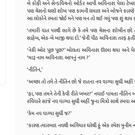
બે કોફી અને સેન્ડવિચનો ઓર્ડર આપી અવિનાશ પેલા ટેબલવ
પણ ચેસનો ઘણો શોખ પણ કામની ધમાલ અને બોજને કારણે ક
આ લોકોને રમતાં જોઈ મને પણ મન તો થઈ ગયું પણ શું થાય
‘તમારી વાત પરથી લાગે છે કે તમે પણ ચેસના શોખીન છો
સાહેબ, એક-બે બાજી થવા દો.’ જેની પીઠ અવિનાશ તરફ હતી તે
‘નેકી ઓર પૂછ પૂછ?’ બોલતા અવિનાશ ઊભા થયા અને પ
‘મારૂ નામ અવિનાશ. આપનું નામ ?’
‘નીતિન,’
‘અચ્છા તો તમે તે નીતિન છો જે રાતના નવ વાગ્યા સુધી અહીં ચ
‘હા, પણ તમને તેની કેવી રીતે ખબર?’ નવાઈ પામતા નીતિન બોલ્
રવિવારે સાંજે નવ વાગ્યા સુધી અહીં જુના મિત્રો સાથે રમવા આવુ
‘કેમ નવ વાગ્યા સુધી જ?’
‘કારણ ત્યારબાદ નવથી અગિયાર ઘરેથી હું એક રમેશ મુનીમ નામન