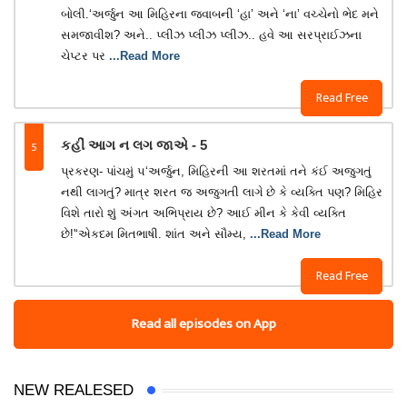
બોલી.‘અર્જુન આ મિહિરના જવાબની ‘હા’ અને ‘ના’ વચ્ચેનો ભેદ મને
સમજાવીશ? અને.. પ્લીઝ પ્લીઝ પ્લીઝ.. હવે આ સરપ્રાઈઝના
ચેપ્ટર પર
...Read More
Read Free
5
કહીં આગ ન લગ જાએ - 5
પ્રકરણ- પાંચમું ૫‘અર્જુન, મિહિરની આ શરતમાં તને કંઈ અજુગતું
નથી લાગતું? માત્ર શરત જ અજુગતી લાગે છે કે વ્યક્તિ પણ? મિહિર
વિશે તારો શું અંગત અભિપ્રાય છે? આઈ મીન કે કેવી વ્યક્તિ
છે!'‘એકદમ મિતભાષી. શાંત અને સૌમ્ય,
...Read More
Read Free
Read all episodes on App
NEW REALESED