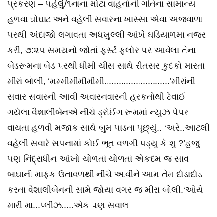
પ્રકરણ – પહેલું/૧નાના મોટા વાહનોની ગતિના સામાન્ય
હળવા ઘોંઘાટ અને વહેલી સવારના ખાસ્સા એવા અજવાળા
પરથી અંદાજો લગાવતા અધખુલ્લી આંખે ઘડિયાળમાં નજર
કરી, ૭:૨૫ સમયનો જોતાં ફર્સ્ટ ફ્લોર પર આવેલા તેના
બેડરૂમના બેડ પરથી ધીમી ચીસ સાથે રીતસર કુદકો મારતાં
મીરાં બોલી, ‘મમ્મીમીમીમીમી...........................’મીરાંની
સવાર સવારની આવી અવારનવારની હરકતોથી ટેવાઈ
ગયેલા વૈશાલીબેનએ નીચે ડ્રોઈંગ રૂમમાં ન્યુઝ પેપર
વાંચતા હળવી મજાક સાથે બુમ પાડતા પૂછ્યું.. ‘અરે..આટલી
વહેલી સવારે સપનામાં કોઈ ભૂત વળગી પડ્યું કે શું ?’હજુ
પણ નિંદ્રાધીન આંખો ચોળતાં ચોળતાં એકદમ જ સાવ
બાઘાની માફક ઉતાવળથી નીચે આવીને આમ તેમ દોડાદોડ
કરતાં વૈશાલીબેનની સામે જોયા વગર જ મીરાં બોલી.‘ઓયે
મારી મા...પ્લીઝ.....એક પણ સવાલ