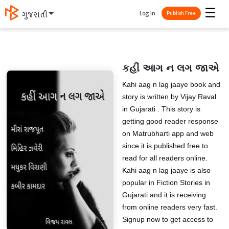
☰
Log In
ગુજરાતી
Publish Free
કહીં આગ ન લગ જાએ
Kahi aag n lag jaaye book and
story is written by Vijay Raval
in Gujarati . This story is
getting good reader response
on Matrubharti app and web
since it is published free to
read for all readers online.
Kahi aag n lag jaaye is also
popular in Fiction Stories in
Gujarati and it is receiving
from online readers very fast.
Signup now to get access to