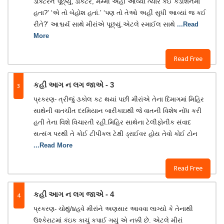
ડોક્ટરને પૂછ્યું,‘ડોકટર, મમ્મી અહીં આવ્યાં ત્યારે કઈ કંડીશનમાં
હતા?’ ‘એ તો બેહોશ હતાં.’ ‘પણ તો તેઓ અહીં સુધી આવ્યાં જ કઈ
રીતે?’ આશ્ચર્ય સાથે મીરાંએ પૂછ્યું.એટલે સ્માઈલ સાથે
...Read
More
Read Free
3
કહીં આગ ન લગ જાએ - 3
પ્રકરણ- ત્રીજું ૩કોલ કટ થયાં પછી મીરાંએ તેના દિમાગમાં મિહિર
સાથેની વાતચીત દરમિયાન બારીકાઇથી જે વાતની વિશેષ નોંધ કરી
હતી તેના વિશે વિચારતી રહી.મિહિર સાથેના ટેલીફોનીક સંવાદ
સત્સંગ પરથી તે કોઈ ટીપીકલ ટેક્ષી ડ્રાઈવર હોય તેવો કોઈ ટોન
...Read More
Read Free
4
કહીં આગ ન લગ જાએ - 4
પ્રકરણ- ચોથું/૪હવે મીરાંને અણસાર આવવા લાગ્યો કે તેનાથી
ઉશ્કેરાટમાં કંઇક કાચું કપાઈ ગયું એ નક્કી છે. એટલે મીરાં