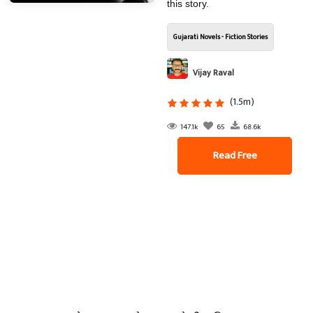
this story.
Gujarati Novels - Fiction Stories
Vijay Raval
(1.5m)
147.1k
65
68.6k
Read Free