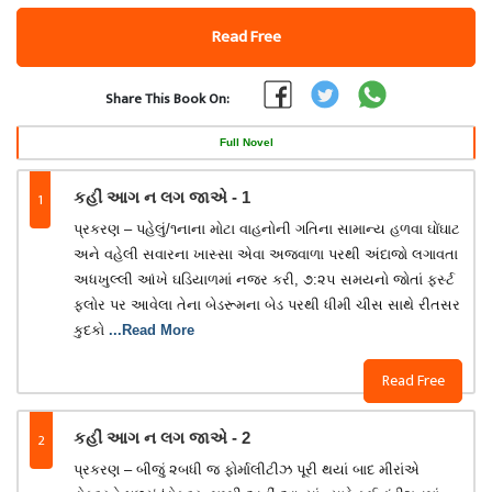
Read Free
Share This Book On:
Full Novel
1
કહીં આગ ન લગ જાએ - 1
પ્રકરણ – પહેલું/૧નાના મોટા વાહનોની ગતિના સામાન્ય હળવા ઘોંઘાટ
અને વહેલી સવારના ખાસ્સા એવા અજવાળા પરથી અંદાજો લગાવતા
અધખુલ્લી આંખે ઘડિયાળમાં નજર કરી, ૭:૨૫ સમયનો જોતાં ફર્સ્ટ
ફ્લોર પર આવેલા તેના બેડરૂમના બેડ પરથી ધીમી ચીસ સાથે રીતસર
કુદકો
...Read More
Read Free
2
કહીં આગ ન લગ જાએ - 2
પ્રકરણ – બીજું ૨બધી જ ફોર્માલીટીઝ પૂરી થયાં બાદ મીરાંએ