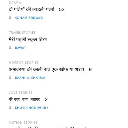
DRAMA
दो पतियों की लाडली पत्नी - 53
SONAM BRIJWASI
TRAVEL STORIES
मेरी पहली स्कूल ट्रिप
RAWAT
HORROR STORIES
अमावस्या की काली रात एक खोफ या श्राप - 9
RAAHULL SHARMA
LOVE STORIES
কী করে বলব তোমায় - 2
KHUSI CHOUDHURY
FICTION STORIES