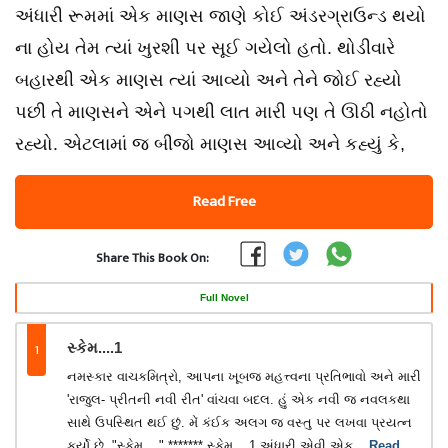
અંધારી રૂમમાં એક માણસ જાણે કોઈ અંડરગ્રાઉન્ડ થયો
ના હોય તેમ ત્યાં ખુરશી પર સૂઈ ગયેલો હતો. થોડીવારે
બહારથી એક માણસ ત્યાં આવ્યો અને તેને જોઈ રહ્યો
પછી તે માણસને એને પગથી લાત મારી પણ તે ઊઠી નહોતો
રહ્યો. એટલામાં જ બીજો માણસ આવ્યો અને કહ્યું કે,
Read Free
Share This Book On:
Full Novel
1
સ્કેમ....1
નમસ્કાર વાચકમિત્રો, આપના ખૂબજ મહત્ત્વના પ્રતિભાવો અને મારી
'રાજુલ- પ્રીતની નવી રીત' વાંચવા બદલ. હું એક નવી જ નવલકથા
સાથે ઉપસ્થિત થઈ છું. મેં કંઈક અલગ જ વસ્તુ પર લખવા પ્રયત્ન
કર્યો છે. "સ્કેમ...." ******* સ્કેમ....1 અંધારી એવી એક
...Read