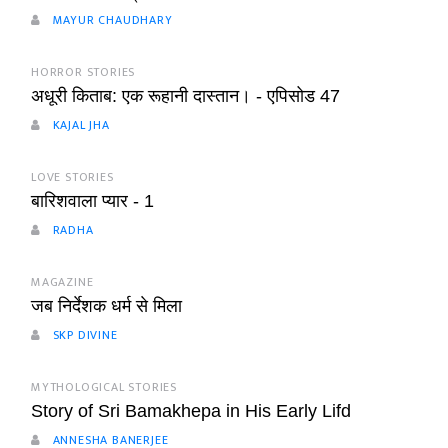
MAYUR CHAUDHARY
HORROR STORIES
अधूरी किताब: एक रूहानी दास्तान। - एपिसोड 47
KAJAL JHA
LOVE STORIES
बारिशवाला प्यार - 1
RADHA
MAGAZINE
जब निर्देशक धर्म से मिला
SKP DIVINE
MYTHOLOGICAL STORIES
Story of Sri Bamakhepa in His Early Lifd
ANNESHA BANERJEE