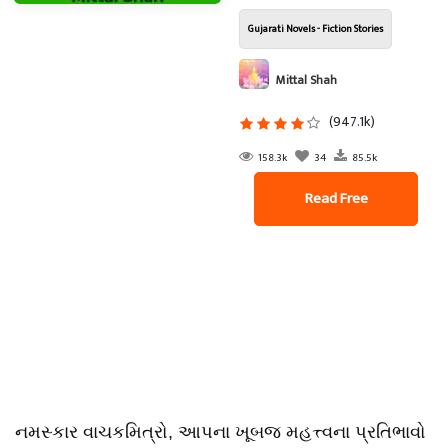
Gujarati Novels - Fiction Stories
Mittal Shah
(947.1k)
158.3k
34
85.5k
Read Free
નમસ્કાર વાચકમિત્રો, આપના ખૂબજ મહત્ત્વના પ્રતિભાવો