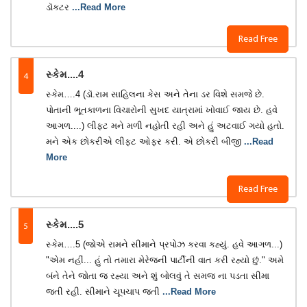
ડૉકટર
...Read More
Read Free
4
સ્કેમ....4
સ્કેમ….4 (ડૉ.રામ સાહિલના કેસ અને તેના ડર વિશે સમજે છે.
પોતાની ભૂતકાળના વિચારોની સુખદ યાત્રામાં ખોવાઈ જાય છે. હવે
આગળ....) લીફટ મને મળી નહોતી રહી અને હું અટવાઈ ગયો હતો.
મને એક છોકરીએ લીફટ ઓફર કરી. એ છોકરી બીજી
...Read
More
Read Free
5
સ્કેમ....5
સ્કેમ….5 (જોએ રામને સીમાને પ્રપોઝ કરવા કહ્યું. હવે આગળ...)
"એમ નહીં... હું તો તમારા મેરેજની પાર્ટીની વાત કરી રહ્યો છું." અમે
બંને તેને જોતા જ રહ્યા અને શું બોલવું તે સમજ ના પડતા સીમા
જતી રહી. સીમાને ચૂપચાપ જતી
...Read More