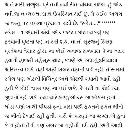
અને મારી 'રાજુલ- પ્રીતની નવી રીત' વાંચવા બદલ. હું એક
નવી જ નવલકથા સાથે ઉપસ્થિત થઈ છું. મેં કંઈક અલગ
જ વસ્તુ પર લખવા પ્રયત્ન કર્યો છે. "સ્કેમ...." *******
સ્કેમ....1 અંધારી એવી એક જગ્યા જયાં ચકલું પણ
ફરવાની ધૃષ્ટતા પણ ન કરી શકે. ના તો સૂરજનું કિરણ
પ્રવેશવા તૈયાર હોય. ના કોઈ અવાજ સંભળાય કે ના અંદર
હવાની હાજરી મહેસૂસ થાય, જાણે આ બધાનું દુનિયામાં
અસ્તિત્વ છે કે નહીં અહીં ખબર નહોતી પડી રહી. તે રૂમમાં
સ્મેલ પણ એટલી વિચિત્ર અને એટલી ગંધાતી આવી રહી
હતી કે કોઈ શ્વાસ પણ ના લઈ શકે. કે પછી ના કોઈ ત્યાં
જીવતો રહી શકે. ત્યાં ચારે બાજુ બોકસ જ બોકસ હતાં.
થોડા ઘણાં ખાલી પીપડાં હતાં. બસ પછી ફકતને ફકત ભીંતો
જ ભીંતો દેખાઈ રહી હતી. બારી કે બારણાં આ જગ્યાએ હતાં
કે ન હોતાં તેની પણ ખબર જ નહોતી પડી રહી. અને આવી