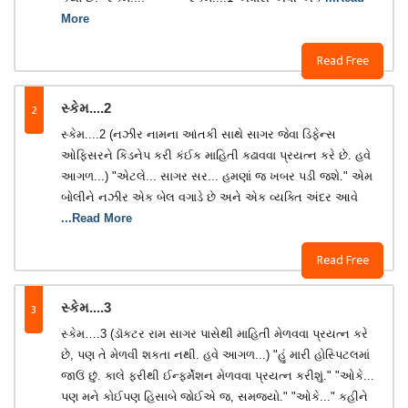
More
Read Free
2
સ્કેમ....2
સ્કેમ....2 (નઝીર નામના આંતકી સાથે સાગર જેવા ડિફેન્સ
ઓફિસરને કિડનેપ કરી કંઈક માહિતી કઢાવવા પ્રયત્ન કરે છે. હવે
આગળ...) "એટલે... સાગર સર... હમણાં જ ખબર પડી જશે." એમ
બોલીને નઝીર એક બેલ વગાડે છે અને એક વ્યક્તિ અંદર આવે
...Read More
Read Free
3
સ્કેમ....3
સ્કેમ….3 (ડૉકટર રામ સાગર પાસેથી માહિતી મેળવવા પ્રયત્ન કરે
છે, પણ તે મેળવી શકતા નથી. હવે આગળ...) "હું મારી હોસ્પિટલમાં
જાઉં છું. કાલે ફરીથી ઈન્ફર્મેશન મેળવવા પ્રયત્ન કરીશું." "ઓકે...
પણ મને કોઈપણ હિસાબે જોઈએ જ, સમજયો." "ઓકે..." કહીને