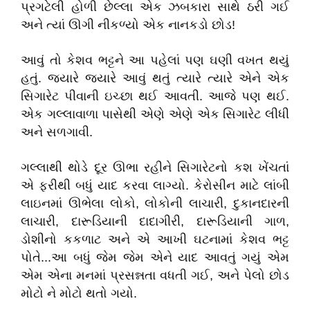
પ્રગટેલી હોળી છેલ્લા એક ઝબકારા સાથે ઠરી ગઈ
અને ત્યાં ઊગી નીકળ્યો એક નાનકડો છોડ!
આવું તો કેશવ ભટ્ટને આ પહેલાં પણ ઘણી વખત થયું
હતું. જ્યારે જ્યારે આવું થતું ત્યારે ત્યારે એને એક
સિગારેટ પીવાની ઇચ્છા થઈ આવતી. આજે પણ થઈ.
એક ગલ્લાવાળા પાસેથી એણે એણે એક સિગારેટ લીધી
અને સળગાવી.
ગલ્લાથી થોડે દૂર ઊભા રહીને સિગારેટનો કશ ખેંચતાં
એ ફરીથી બધું યાદ કરવા લાગ્યો. કેરોસીન માટે લાંબી
લાઇનમાં ઊભેલા લોકો, લોકોની લાચારી, દુકાનદારની
લાચારી, દારૂડિયાની દાદાગીરી, દારૂડિયાની ગાળ,
ડોશીનો કકળાટ અને એ આખી ઘટનામાં કેશવ ભટ્ટ
પોતે...આ બધું જેમ જેમ એને યાદ આવતું ગયું એમ
એમ એના મનમાં પ્રસન્નતા વધતી ગઈ, અને પેલો છોડ
મોટો ને મોટો થતો ગયો.