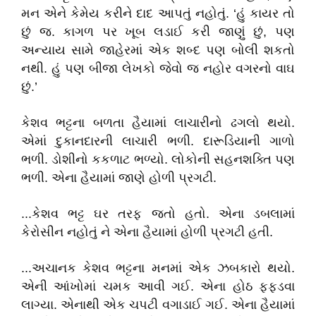
મન એને કેમેય કરીને દાદ આપતું નહોતું. ‘હું કાયર તો
છું જ. કાગળ પર ખૂબ લડાઈ કરી જાણું છું, પણ
અન્યાય સામે જાહેરમાં એક શબ્દ પણ બોલી શકતો
નથી. હું પણ બીજા લેખકો જેવો જ નહોર વગરનો વાઘ
છું.’
કેશવ ભટ્ટના બળતા હૈયામાં લાચારીનો ઢગલો થયો.
એમાં દુકાનદારની લાચારી ભળી. દારૂડિયાની ગાળો
ભળી. ડોશીનો કકળાટ ભળ્યો. લોકોની સહનશક્તિ પણ
ભળી. એના હૈયામાં જાણે હોળી પ્રગટી.
...કેશવ ભટ્ટ ઘર તરફ જતો હતો. એના ડબલામાં
કેરોસીન નહોતું ને એના હૈયામાં હોળી પ્રગટી હતી.
...અચાનક કેશવ ભટ્ટના મનમાં એક ઝબકારો થયો.
એની આંખોમાં ચમક આવી ગઈ. એના હોઠ ફફડવા
લાગ્યા. એનાથી એક ચપટી વગાડાઈ ગઈ. એના હૈયામાં