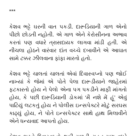
***
કેશવ ભટ્ટે ઘરની વાત પકડી. દારૂડિયાની ગાળ એનો
પીછો છોડતી નહોતી. એ ગાળ એને કેરોસીનના અભાવ
કરતાં પણ વધારે ત્રાસદાયક લાગવા માંડી હતી. એ
નીચલા હોઠને વારંવાર દાંત વચ્ચે દબાવીને એ આઘાત
સામે ટક્કર ઝીલવાના ફાંફા મારતો હતો.
કેશવ ભટ્ટે ચાલતાં ચાલતાં એવાં દિવાસ્વપ્નો પણ જોઈ
નાખ્યાં કે જેમાં એ પોતે પેલા દારૂડીયાને જાહેરમાં
ફટકારતો હોય ને પેલો એના પગ પકડીને માફી માંગતો
હોય, કે પછી દારૂડિયાની ડોકમાં ‘મૈ નશે મેં હૂં’ એવું
પાટિયું લટકતું હોય ને પોલીસ ઇન્સપેક્ટરે મોટું સરઘસ
કાઢ્યું હોય, ને પોતે ઇન્સપેક્ટર સાથે હાથ મિલાવીને
એને ધન્યવાદ આપતો હોય.