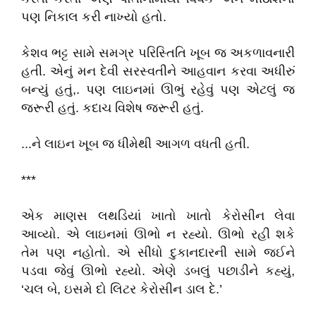
પણ નિકાલ કરી નાખ્યો હતો.
કેશવ ભટ્ટ સામે સમગ્ર પરિસ્તિતિ ખૂબ જ અકળાવનારી
હતી. એનું મન દેવી સરસ્વતીને આહવાન કરવા અધીરું
બન્યું હતું,. પણ લાઇનમાં ઊભું રહેવું પણ એટલું જ
જરૂરી હતું. કદાચ વિશેષ જરૂરી હતું.
...ને લાઇન ખૂબ જ ધીમેથી આગળ વધતી હતી.
***
એક માણસ લથડિયાં ખાતો ખાતો કેરોસીન લેવા
આવ્યો. એ લાઇનમાં ઊભો ન રહ્યો. ઊભો રહી શકે
તેમ પણ નહોતો. એ સીધો દુકાનદારની સામે જઈને
પડવા જેવું ઊભો રહ્યો. એણે ડબલું પછાડીને કહ્યું,
‘ચલ બે, ઇસમે દો લિટર કેરોસીન ડાલ દે.’