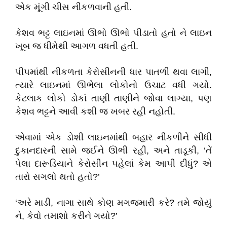
એક મૂંગી ચીસ નીકળવાની હતી.
કેશવ ભટ્ટ લાઇનમાં ઊભો ઊભો પીડાતો હતો ને લાઇન
ખૂબ જ ધીમેથી આગળ વધતી હતી.
પીપમાંથી નીકળતા કેરોસીનની ધાર પાતળી થવા લાગી,
ત્યારે લાઇનમાં ઊભેલા લોકોનો ઉચાટ વધી ગયો.
કેટલાક લોકો ડોકાં તાણી તાણીને જોવા લાગ્યા, પણ
કેશવ ભટ્ટને આવી કશી જ ખબર રહી નહોતી.
એવામાં એક ડોશી લાઇનમાંથી બહાર નીકળીને સીધી
દુકાનદારની સામે જઈને ઊભી રહી, અને તાડૂકી, ‘તેં
પેલા દારૂડિયાને કેરોસીન પહેલાં કેમ આપી દીધું? એ
તારો સગલો થતો હતો?’
‘અરે માડી, નાગા સાથે કોણ મગજમારી કરે? તમે જોયું
ને, કેવો તમાશો કરીને ગયો?’