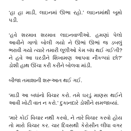
‘હા હા માડી, લાઇનમાં ઊભા રહો.’ લાઇનમાંથી બૂમો
પડી.
‘હવે શરમાવ શરમાવ લાઇનવાળીઓ. હમણાં પેલો
આવીને ગાળો બોલી ગયો ને ઊભાં ઊભાં જ ડબલું
ભરાવી ગયો ત્યારે તમારી લૂલીઓ કેમ બંધ થઈ ગઈ’તી?
ને હવે આ ઘરડીને શિખામણ આપવા નીકળ્યાં છો?’
ડોશી હાથ ઊંચા કરી કરીને બોલવા માંડી.
બીજા તમાશાની શરૂઆત થઈ ગઈ.
‘માડી આ બધાંનો વિચાર કરો. તમે ઘરડું માણસ થઈને
આવી ખોટી વાત ન કરો.’ દુકાનદારે ડોશીને સમજાવ્યાં.
‘મારે કોઈ વિચાર નથી કરવો, ને તારે વિચાર કરવો હોય
તો મારો વિચાર કર. ચાર દિવસથી કેરોસીન લીધા વગર