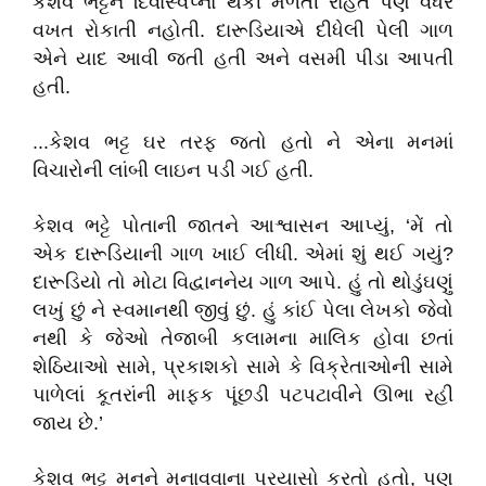
કેશવ ભટ્ટને દિવાસ્વપ્નો થકી મળતી રાહત પણ વધરે
વખત રોકાતી નહોતી. દારૂડિયાએ દીધેલી પેલી ગાળ
એને યાદ આવી જતી હતી અને વસમી પીડા આપતી
હતી.
...કેશવ ભટ્ટ ઘર તરફ જતો હતો ને એના મનમાં
વિચારોની લાંબી લાઇન પડી ગઈ હતી.
કેશવ ભટ્ટે પોતાની જાતને આશ્વાસન આપ્યું, ‘મેં તો
એક દારૂડિયાની ગાળ ખાઈ લીધી. એમાં શું થઈ ગયું?
દારૂડિયો તો મોટા વિદ્વાનનેય ગાળ આપે. હું તો થોડુંઘણું
લખું છું ને સ્વમાનથી જીવું છું. હું કાંઈ પેલા લેખકો જેવો
નથી કે જેઓ તેજાબી કલામના માલિક હોવા છતાં
શેઠિયાઓ સામે, પ્રકાશકો સામે કે વિક્રેતાઓની સામે
પાળેલાં કૂતરાંની માફક પૂંછડી પટપટાવીને ઊભા રહી
જાય છે.’
કેશવ ભટ્ટ મનને મનાવવાના પ્રયાસો કરતો હતો, પણ