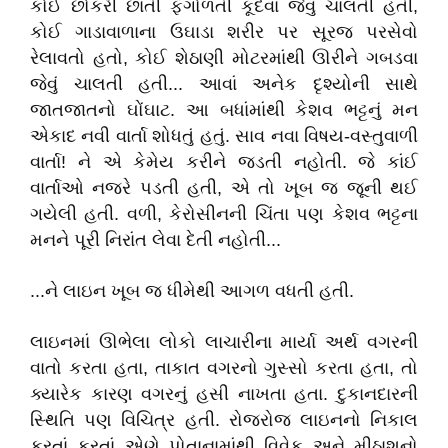
કોઈ છોકરી છાતી ફંગોળતી કૂદવા જેવું ચાલતી હતી,
કોઈ ગાડાવાળાના ઉઘાડા શરીર પર સૂરજ પરસેવો
રેલાવતો હતો, કોઈ શેઠાણી મોટરમાંથી ઊરીને ગબડવા
જેવું ચાલતી હતી... આવાં અનેક દૃશ્યોની સાથે
જાતજાતનો ઘોંઘાટ. આ બધાંમાંથી કેશવ ભટ્ટનું મન
એકાદ નવી વાર્તા શોધતું હતું. સાવ નવા વિષય-વસ્તુવાળી
વાર્તા! ને એ કેમેય કરીને જડતી નહોતી. જે કાંઈ
વાર્તાઓ નજરે પડતી હતી, એ તો ખૂબ જ જૂની થઈ
ગયેલી હતી. વળી, કેરોસીનની ચિંતા પણ કેશવ ભટ્ટના
મનને પૂરી નિરાંત લેવા દેતી નહોતી...
...ને લાઇન ખૂબ જ ધીમેથી આગળ વધતી હતી.
લાઇનમાં ઊભેલા લોકો લાચારીના માર્યા અર્થ વગરની
વાતો કરતા હતા, તાકાત વગરનો ગુસ્સો કરતા હતા, તો
ક્યારેક કારણ વગરનું હસી નાખતા હતા. દુકાનદારની
સ્થિતિ પણ વિચિત્ર હતી. રોજરોજ લાઇનનો નિકાલ
કરતાં કરતાં એણે પોતાનામાંથી વિવેક અને મીઠાશનો