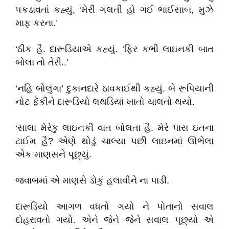
પકડાવતાં કહ્યું, ‘મેરી ગલતી હો ગઈ ભાઈસાબ, મુઝે
માફ કરના.’
‘ઠીક હૈ. દારૂડિયાએ કહ્યું. ‘ફિર કભી લાઇનકી બાત
બોલા તો તેરી..’
‘નહિ બોલુંગા’ દુકાનદારે ઠાવકાઈથી કહ્યું. બે રૂપિયાની
નોટ ફેંકીને દારૂડિયો લથડિયાં ખાતો ચાલતો થયો.
‘સાલા મેરેકુ લાઇનકી વાત બોલતા હૈ. મેરે પાસ ઇતના
ટાઈમ હૈ? એણે થોડું ચાલ્યા પછી લાઇનમાં ઊભેલા
એક માણસને પૂછ્યું.
જવાબમાં એ માણસે ડોકું હલાવીને ના પાડી.
દારૂડિયો આગળ વધતો ગયો ને પોતાનો સવાલ
દોહરાવતો ગયો. એને જેને જેને સવાલ પૂછ્યો એ