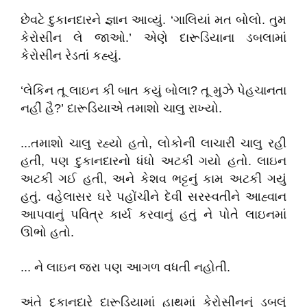
છેવટે દુકાનદારને જ્ઞાન આવ્યું. ‘ગાલિયાં મત બોલો. તુમ
કેરોસીન લે જાઓ.’ એણે દારૂડિયાના ડબલામાં
કેરોસીન રેડતાં કહ્યું.
‘લેકિન તૂ લાઇન કી બાત કયું બોલા? તૂ મુઝે પેહચાનતા
નહીં હૈ?’ દારૂડિયાએ તમાશો ચાલુ રાખ્યો.
...તમાશો ચાલુ રહ્યો હતો, લોકોની લાચારી ચાલુ રહી
હતી, પણ દુકાનદારનો ધંધો અટકી ગયો હતો. લાઇન
અટકી ગઈ હતી, અને કેશવ ભટ્ટનું કામ અટકી ગયું
હતું. વહેલાસર ઘરે પહોંચીને દેવી સરસ્વતીને આહ્વાન
આપવાનું પવિત્ર કાર્ય કરવાનું હતું ને પોતે લાઇનમાં
ઊભો હતો.
... ને લાઇન જરા પણ આગળ વધતી નહોતી.
અંતે દુકાનદારે દારૂડિયામાં હાથમાં કેરોસીનનું ડબલું