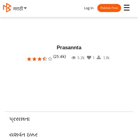
☰
Log In
தமிழ்
Publish Free
Prasannta
(25.4k)
5.2k
1
1.3k
પ્રસન્નતા
યશવંત ઠક્કર