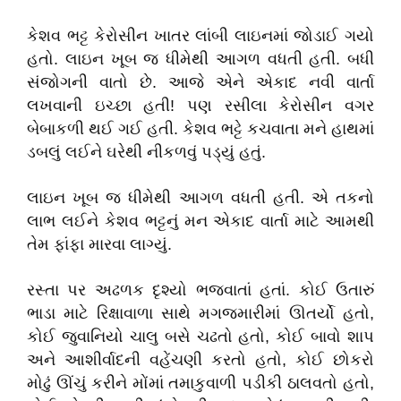
કેશવ ભટ્ટ કેરોસીન ખાતર લાંબી લાઇનમાં જોડાઈ ગયો
હતો. લાઇન ખૂબ જ ધીમેથી આગળ વધતી હતી. બધી
સંજોગની વાતો છે. આજે એને એકાદ નવી વાર્તા
લખવાની ઇચ્છા હતી! પણ રસીલા કેરોસીન વગર
બેબાકળી થઈ ગઈ હતી. કેશવ ભટ્ટે કચવાતા મને હાથમાં
ડબલું લઈને ઘરેથી નીકળવું પડ્યું હતું.
લાઇન ખૂબ જ ધીમેથી આગળ વધતી હતી. એ તકનો
લાભ લઈને કેશવ ભટ્ટનું મન એકાદ વાર્તા માટે આમથી
તેમ ફાંફા મારવા લાગ્યું.
રસ્તા પર અઢળક દૃશ્યો ભજવાતાં હતાં. કોઈ ઉતારું
ભાડા માટે રિક્ષાવાળા સાથે મગજમારીમાં ઊતર્યો હતો,
કોઈ જુવાનિયો ચાલુ બસે ચઢતો હતો, કોઈ બાવો શાપ
અને આશીર્વાદની વહેંચણી કરતો હતો, કોઈ છોકરો
મોઢું ઊંચું કરીને મોંમાં તમાકુવાળી પડીકી ઠાલવતો હતો,