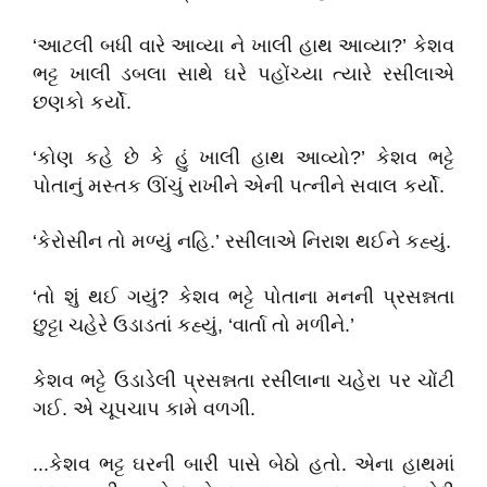
‘આટલી બધી વારે આવ્યા ને ખાલી હાથ આવ્યા?’ કેશવ
ભટ્ટ ખાલી ડબલા સાથે ઘરે પહોંચ્યા ત્યારે રસીલાએ
છણકો કર્યો.
‘કોણ કહે છે કે હું ખાલી હાથ આવ્યો?’ કેશવ ભટ્ટે
પોતાનું મસ્તક ઊંચું રાખીને એની પત્નીને સવાલ કર્યો.
‘કેરોસીન તો મળ્યું નહિ.’ રસીલાએ નિરાશ થઈને કહ્યું.
‘તો શું થઈ ગયું? કેશવ ભટ્ટે પોતાના મનની પ્રસન્નતા
છુટ્ટા ચહેરે ઉડાડતાં કહ્યું, ‘વાર્તા તો મળીને.’
કેશવ ભટ્ટે ઉડાડેલી પ્રસન્નતા રસીલાના ચહેરા પર ચોંટી
ગઈ. એ ચૂપચાપ કામે વળગી.
...કેશવ ભટ્ટ ઘરની બારી પાસે બેઠો હતો. એના હાથમાં