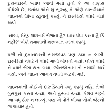
દુકાનદારને ખ્યાલ આવી ગયો હતો કે આ માણસ
પીધેલો છે, છતાંય એને શું સૂઝ્યું કે એણે દારૂડીયાને
લાઇનમાં ઊભા રહેવાનું કહ્યું, ને દારૂડિયો વધારે ગાંડો
થયો.
‘સાલા, મેરેકુ લાઇનમેં ભેજતા હૈ? ઇધર ધંધા કરના હૈ કિ
નહીં?’ એણે તમાશાની શરૂઆત કરતાં કહ્યું.
પછી તો દુકાનદારની સમજાવટ પણ કામ ન લાગી.
દારૂડિયો વધારે ને વધારે ગાળો બોલતો ગયો, લોકો વધારે
ને વધારે ભેગા થતા ગયા, જોતજોતામાં તો તમાશો થઈ
ગયો, અને લાઇન આગળ વધતાં અટકી ગઈ.
લાઇનમાંથી કોઈએ દારૂડિયાને કશું કહ્યું નહિ. તેઓ
ગુસપુસ કરતા રહ્યા, અને હસતા રહ્યા. કેશવ ભટ્ટને
આ બધું ઠીક ન લાગ્યું, પણ એ પોતે બીજા લોકો જેટલો
જ લાચાર હતો.