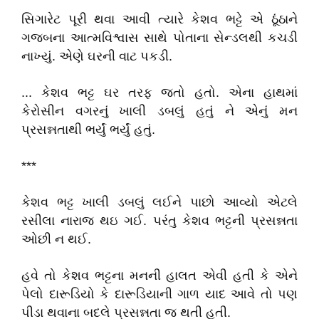
સિગારેટ પૂરી થવા આવી ત્યારે કેશવ ભટ્ટે એ ઠૂંઠાને
ગજબના આત્મવિશ્વાસ સાથે પોતાના સેન્ડલથી કચડી
નાખ્યું. એણે ઘરની વાટ પકડી.
... કેશવ ભટ્ટ ઘર તરફ જતો હતો. એના હાથમાં
કેરોસીન વગરનું ખાલી ડબલું હતું ને એનું મન
પ્રસન્નતાથી ભર્યું ભર્યું હતું.
***
કેશવ ભટ્ટ ખાલી ડબલું લઈને પાછો આવ્યો એટલે
રસીલા નારાજ થઇ ગઈ. પરંતુ કેશવ ભટ્ટની પ્રસન્નતા
ઓછી ન થઈ.
હવે તો કેશવ ભટ્ટના મનની હાલત એવી હતી કે એને
પેલો દારૂડિયો કે દારૂડિયાની ગાળ યાદ આવે તો પણ
પીડા થવાના બદલે પ્રસન્નતા જ થતી હતી.