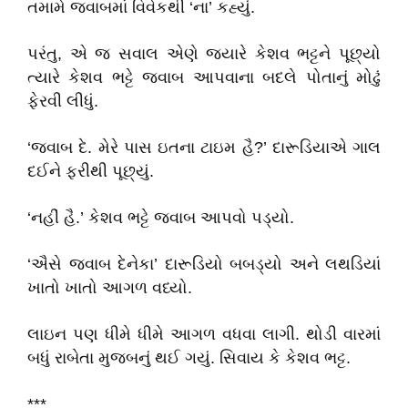
તમામે જવાબમાં વિવેકથી ‘ના’ કહ્યું.
પરંતુ, એ જ સવાલ એણે જ્યારે કેશવ ભટ્ટને પૂછ્યો
ત્યારે કેશવ ભટ્ટે જવાબ આપવાના બદલે પોતાનું મોઢું
ફેરવી લીધું.
‘જવાબ દે. મેરે પાસ ઇતના ટાઇમ હૈ?’ દારૂડિયાએ ગાલ
દઈને ફરીથી પૂછ્યું.
‘નહીં હૈ.’ કેશવ ભટ્ટે જવાબ આપવો પડ્યો.
‘ઐસે જવાબ દેનેકા’ દારૂડિયો બબડ્યો અને લથડિયાં
ખાતો ખાતો આગળ વધ્યો.
લાઇન પણ ધીમે ધીમે આગળ વધવા લાગી. થોડી વારમાં
બધું રાબેતા મુજબનું થઈ ગયું. સિવાય કે કેશવ ભટ્ટ.
***