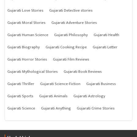
Gujarati Love Stories
Gujarati Detective stories
Gujarati Moral Stories
Gujarati Adventure Stories
Gujarati Human Science
Gujarati Philosophy
Gujarati Health
Gujarati Biography
Gujarati Cooking Recipe
Gujarati Letter
Gujarati Horror Stories
Gujarati Film Reviews
Gujarati Mythological Stories
Gujarati Book Reviews
Gujarati Thriller
Gujarati Science-Fiction
Gujarati Business
Gujarati Sports
Gujarati Animals
Gujarati Astrology
Gujarati Science
Gujarati Anything
Gujarati Crime Stories