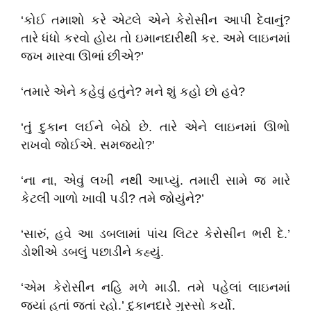
‘કોઈ તમાશો કરે એટલે એને કેરોસીન આપી દેવાનું?
તારે ધંધો કરવો હોય તો ઇમાનદારીથી કર. અમે લાઇનમાં
જખ મારવા ઊભાં છીએ?’
‘તમારે એને કહેવું હતુંને? મને શું કહો છો હવે?
‘તું દુકાન લઈને બેઠો છે. તારે એને લાઇનમાં ઊભો
રાખવો જોઈએ. સમજ્યો?’
‘ના ના, એવું લખી નથી આપ્યું. તમારી સામે જ મારે
કેટલી ગાળો ખાવી પડી? તમે જોયુંને?’
‘સારું, હવે આ ડબલામાં પાંચ લિટર કેરોસીન ભરી દે.’
ડોશીએ ડબલું પછાડીને કહ્યું.
‘એમ કેરોસીન નહિ મળે માડી. તમે પહેલાં લાઇનમાં
જ્યાં હતાં જતાં રહો.’ દુકાનદારે ગુસ્સો કર્યો.