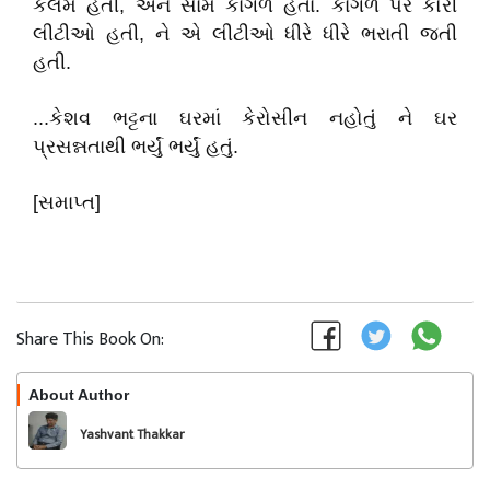
કલમ હતી, અને સામે કાગળ હતા. કાગળ પર કોરી
લીટીઓ હતી, ને એ લીટીઓ ધીરે ધીરે ભરાતી જતી
હતી.
...કેશવ ભટ્ટના ઘરમાં કેરોસીન નહોતું ને ઘર
પ્રસન્નતાથી ભર્યું ભર્યું હતું.
[સમાપ્ત]
Share This Book On:
About Author
Follow
Yashvant Thakkar