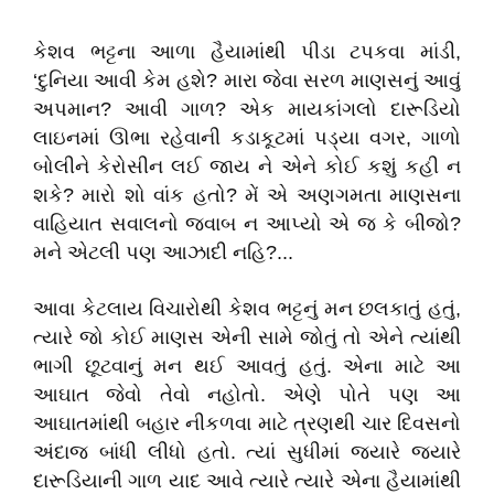
કેશવ ભટ્ટના આળા હૈયામાંથી પીડા ટપકવા માંડી,
‘દુનિયા આવી કેમ હશે? મારા જેવા સરળ માણસનું આવું
અપમાન? આવી ગાળ? એક માયકાંગલો દારૂડિયો
લાઇનમાં ઊભા રહેવાની કડાકૂટમાં પડ્યા વગર, ગાળો
બોલીને કેરોસીન લઈ જાય ને એને કોઈ કશું કહી ન
શકે? મારો શો વાંક હતો? મેં એ અણગમતા માણસના
વાહિયાત સવાલનો જવાબ ન આપ્યો એ જ કે બીજો?
મને એટલી પણ આઝાદી નહિ?...
આવા કેટલાય વિચારોથી કેશવ ભટ્ટનું મન છલકાતું હતું,
ત્યારે જો કોઈ માણસ એની સામે જોતું તો એને ત્યાંથી
ભાગી છૂટવાનું મન થઈ આવતું હતું. એના માટે આ
આઘાત જેવો તેવો નહોતો. એણે પોતે પણ આ
આઘાતમાંથી બહાર નીકળવા માટે ત્રણથી ચાર દિવસનો
અંદાજ બાંધી લીધો હતો. ત્યાં સુધીમાં જ્યારે જ્યારે
દારૂડિયાની ગાળ યાદ આવે ત્યારે ત્યારે એના હૈયામાંથી