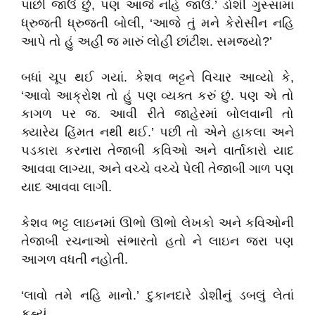
પાછી જાઉં છું, પણ આજે નહિ જાઉં.’ ડોશી ગુસ્સામાં
ધ્રુજતી ધ્રુજતી બોલી, ‘આજે તું મને કેરોસીન નહિ
આપે તો હું અહીં જ મારું લોહી છાંટીશ. સમજ્યો?’
બધાં ચૂપ થઈ ગયાં. કેશવ ભટ્ટને વિચાર આવ્યો કે,
‘આવો આક્રોશ તો હું પણ વ્યક્ત કરું છું. પણ એ તો
કાગળ પર જ. આવી રીતે જાહેરમાં બોલવાની તો
ક્યારેય હિંમત નથી થઈ.’ પછી તો એને હાકલા અને
પડકારા કરનારા તેજાબી કવિઓ અને વાર્તાકારો યાદ
આવવા લાગ્યા, અને વચ્ચે વચ્ચે પેલી તેજાબી ગાળ પણ
યાદ આવવા લાગી.
કેશવ ભટ્ટ લાઇનમાં ઊભો ઊભો લેખકો અને કવિઓની
તેજાબી રચનાઓ સંભારતો હતો ને લાઇન જરા પણ
આગળ વધતી નહોતી.
‘લાવો તમે નહિ માનો.’ દુકાનદારે ડોશીનું ડબલું લેતાં
કહ્યું.